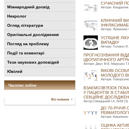
СУЧАСНИЙ ПО
Міжнародний досвід
Автори: Кондратюк 
Некролог
КЛІНІЧНИЙ В
ІНФЛІКСИМАБУ
Огляд літератури
Автори: Яременко О
Оригінальні дослідження
УСПІШНЕ ЛІК
ВИПАДКУ
Погляд на проблему
Автори: Головач И.
Події та коментарі
ПРОГНОЗУВАННЯ ВІДД
ІДІОПАТИЧНОГО АРТР
Тези наукових доповідей
Автори: Джус М.Б. Марушко Т.В
ВІКОВІ ОСОБ
Ювілей
МОЛОДОГО ВІ
Автори: Поворознюк
Часопис online
ВЗАЄМОЗВ’ЯЗОК ПОКАЗ
У ПАЦІЄНТІВ ЗІ СТА
СЕКЦІЙНЕ ДОСЛІДЖЕ
Всі новини
Автор:Свінціцький І.А. №69 (3)
ДО 70-РІЧЧЯ
РЕВМАТОЛОГІ
Автори: Коваленко 
ОЦІНКА АКТИ