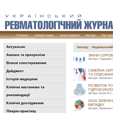
Головна
Свіжий номер
Архів номерів
Автори
Про ви
рецензування
Актуально
Заклад : Національний 
Анонси та пресрелізи
ЗМІНИ СИРОВ
Автори: Сидорова А
Власні спостереження
СІМЕЙНА СЕ
Дайджест
ТА ОПИСАННЯ
Автори: Яременко О
Історія медицини
РОЗВИТОК ТО
Клінiчні настанови та
ГІДРОКСИХЛ
Автори: Кулик М.С.
рекомендації
IGG4-ЗАЛЕЖН
Клінічні дослідження
ВИПАДКУ
Автори: Яременко О
Лікарю-практику