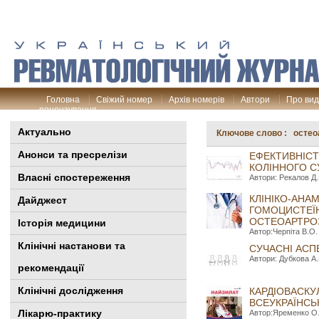
Головна
Свіжий номер
Архів номерів
Автори
Про ви
рецензування
Актуально
Ключове слово : остео
Анонси та пресрелізи
ЕФЕКТИВНІСТ
КОЛІННОГО С
Власні спостереження
Автори: Рекалов Д.Г
КЛІНІКО-АНА
Дайджест
ГОМОЦИСТЕЇН
ОСТЕОАРТРОЗ
Історія медицини
Автор:Черпіта В.О.
Клінiчні настанови та
СУЧАСНІ АСП
Автори: Дубкова А.
рекомендації
Клінічні дослідження
КАРДІОВАСКУ
ВСЕУКРАЇНСЬ
Лікарю-практику
Автор:Яременко О.Б