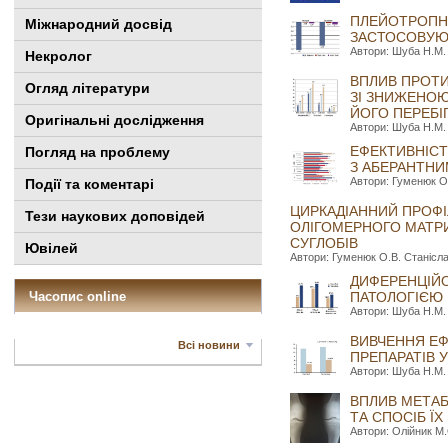
ПЛЕЙОТРОПНІ
Міжнародний досвід
ЗАСТОСОВУЮТ
Автори: Шуба Н.М. 
Некролог
ВПЛИВ ПРОТИ
Огляд літератури
ЗІ ЗНИЖЕНОЮ
ЙОГО ПЕРЕБІ
Оригінальні дослідження
Автори: Шуба Н.М. 
ЕФЕКТИВНІСТ
Погляд на проблему
З АБЕРАНТНИ
Автори: Гуменюк О.
Події та коментарі
ЦИРКАДІАННИЙ ПРОФІЛ
Тези наукових доповідей
ОЛІГОМЕРНОГО МАТРИ
СУГЛОБІВ
Ювілей
Автори: Гуменюк О.В. Станіслав
ДИФЕРЕНЦІЙО
Часопис online
ПАТОЛОГІЄЮ
Автори: Шуба Н.М. 
ВИВЧЕННЯ ЕФ
Всі новини
ПРЕПАРАТІВ 
Автори: Шуба Н.М. 
ВПЛИВ МЕТАБ
ТА СПОСІБ ЇХ
Автори: Олійник М.