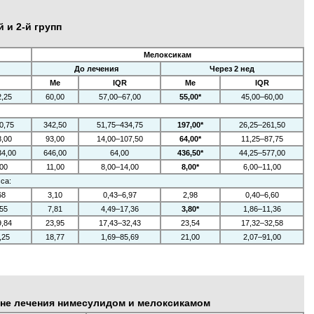
 и 2-й групп
Мелоксикам
До лечения
Через 2 нед
Me
IQR
Me
IQR
2,25
60,00
57,00–67,00
55,00*
45,00–60,00
0,75
342,50
51,75–434,75
197,00*
26,25–261,50
8,00
93,00
14,00–107,50
64,00*
11,25–87,75
34,00
646,00
64,00
436,50*
44,25–577,00
,00
11,00
8,00–14,00
8,00*
6,00–11,00
са:
68
3,10
0,43–6,97
2,98
0,40–6,60
,55
7,81
4,49–17,36
3,80*
1,86–11,36
9,84
23,95
17,43–32,43
23,54
17,32–32,58
,25
18,77
1,69–85,69
21,00
2,07–91,00
оне лечения нимесулидом и мелоксикамом