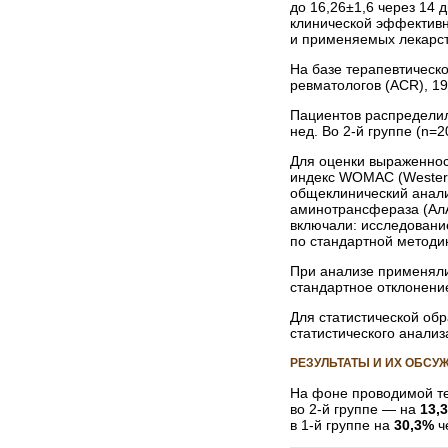
до 16,26±1,6 через 14 
клинической эффективн
и применяемых лекарст
На базе терапевтическ
ревматологов (ACR), 199
Пациентов распределили
нед. Во 2-й группе (n=2
Для оценки выраженнос
индекс WOMAC (Western 
общеклинический анали
аминотрансфераза (АлА
включали: исследовани
по стандартной методи
При анализе применяли
стандартное отклонени
Для статистической об
статистического анализ
РЕЗУЛЬТАТЫ И ИХ ОБСУ
На фоне проводимой те
во 2-й группе — на
13,
в 1-й группе на
30,3%
ч