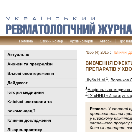
Головна
Свіжий номер
Архів номерів
Автори
Про ви
№66 (4) 2016
:
Клінічні 
Актуально
ВИВЧЕННЯ ЕФЕКТ
Анонси та пресрелізи
ПРЕПАРАТІВ У ХВ
Власні спостереження
1
Шуба Н.М.
,
Воронков Л
Дайджест
1
Національна медична а
Історія медицини
2
ГУ «ННЦ «Институт ка
Клінiчні настанови та
Резюме.
У статті п
рекомендації
протизапальних преп
у швидкому клінічном
Клінічні дослідження
запального процесу 
його як препарат ви
Лікарю-практику