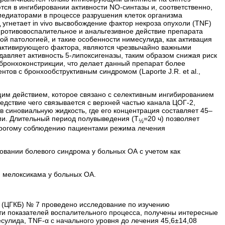
я в ингибировании активности NO-синтазы и, соответственно,
медиаторами в процессе разрушения клеток организма
угнетает in vivo высвобождение фактор некроза опухоли (TNF)
противовоспалительное и анальгезивное действие препарата
рной патологией, и такие особенности нимесулида, как активация
т­активирующего фактора, являются чрезвычайно важными
давляет активность 5-­липоксигеназы, таким образом снижая риск
 бронхоконстрикции, что делает данный препарат более
ов с бронхообструктивным синдромом (Laporte J.R. et al.,
м действием, которое связано с селективным ингибированием
едствие чего связывается с верхней частью канала ЦОГ-2,
 в синовиальную жидкость, где его концентрация составляет 45–
ми. Длительный период полувыведения (Т
=20 ч) позволяет
½
 строгому соблюдению пациентами режима лечения
вании болевого синдрома у больных ОА с учетом как
 мелоксикама у больных ОА.
ы (ЦГКБ) № 7 проведено исследование по изучению
ти показателей воспалительного процесса, получены интересные
сулида, TNF-α с начального уровня до лечения 45,6±14,08