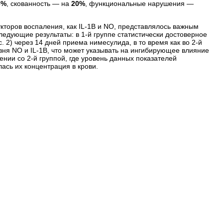
3%
, скованность — на
20%
, функциональные нарушения —
кторов воспаления, как IL-1B и NO, представлялось важным
ледующие результаты: в 1-й группе статистически достоверное
ис. 2) через 14 дней приема нимесулида, в то время как во 2-й
вня NO и IL-1B, что может указывать на ингибирующее влияние
нии со 2-й группой, где уровень данных показателей
ась их концентрация в крови.