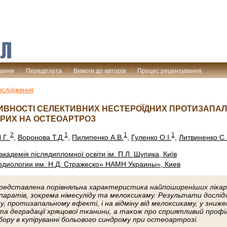
дання
Передплата
Вимоги до авторів
Процес рецензування
дослідження
ИВНОСТІ СЕЛЕКТИВНИХ НЕСТЕРОЇДНИХ ПРОТИЗАПА
ОРИХ НА ОСТЕОАРТРОЗ
2
1
1
1
.Г.
,
Воронова Т.Д.
,
Пилипенко А.В.
,
Гуленко О.І.
,
Литвиненко С.
кадемія післядипломної освіти ім. П.Л. Шупика, Київ
рдиологии им. Н.Д. Стражеско» НАМН Украины», Киев
редставлена порівняльна характеристика найпоширеніших лікарс
аратів, зокрема німесуліду та мелоксикаму. Результати дослідже
у, протизапальному ефекті, і на відміну від мелоксикаму, у зниж
та деградації хрящової тканини, а також про сприятливий проф
бору в купіруванні больового синдрому при остеоартрозі.