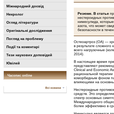
Міжнародний досвід
Резюме.
В статье
пр
Некролог
нестероидных против
нимесулида, которые
Огляд літератури
азота, что может св
безопасности в течен
Оригінальні дослідження
Погляд на проблему
Остеоартроз (ОА) — хр
в результате сложного 
Події та коментарі
всего нагрузочные (кол
2014).
Тези наукових доповідей
В настоящее время пр
Ювілей
представляют рекоменд
Clinical and Economic 
рациональной терапии 
Часопис online
коморбидным фоном пац
влияющими на основные
Всі новини
Нестероидные противов
средств. Это определя
спектр основных симпто
Международного обществ
более эффективно в ср
Нимесулид является пр