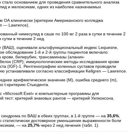
Это стало основанием для проведения сравнительного анализа
улид и мелоксикам, одних из наиболее назначаемых
м ОА клинически (критерии Американского колледжа
en — Lawrence).
ованный нимесулид в саше по 100 мг 2 раза в сутки в течение 2
 сутки в течение 2 нед.
у (ВАШ), оценивали альгофункциональный индекс Lequesne,
рное обследование 1-й и 2-й группы пациентов включало:
 крови, билирубин, трансаминазы (аланин­
 белок (CRP); иммунологические методы исследования крови
ста (IGF)-1. Рентгенографию коленных суставов проводили
ию устанавливали согласно классификации Kellgren — Lawrence.
реднее арифметическое значение (M), ошибка среднего (m),
по t-критерию Стьюдента.
с «Microsoft Exel» и компьютерные программы для
ий тест: критерий знаковых рангов — критерий Уилкоксона.
синдрома по ВАШ в обеих группах, в 1-й группе — на
35,6%
,
о статистически достоверное уменьшение выраженности боли
оксикам, — на
25,7%
через 2 нед лечения (табл. 1).