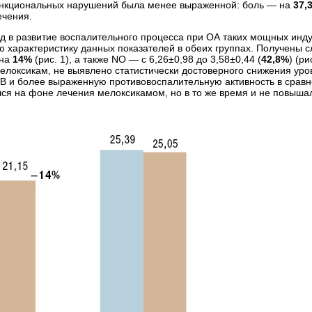
ункциональных нарушений была менее выраженной: боль — на
37,
ечения.
д в развитие воспалительного процесса при ОА таких мощных инду
 характеристику данных показателей в обеих группах. Получены с
 на
14%
(рис. 1), а также NO — с 6,26±0,98 до 3,58±0,44 (
42,8%
) (р
елоксикам, не выявлено статистически достоверного снижения уро
B и более выраженную противовоспалительную активность в сравне
ся на фоне лечения мелоксикамом, но в то же время и не повышал