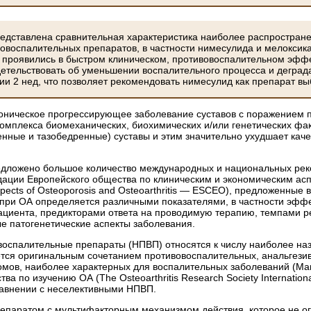
едставлена сравнительная характеристика наиболее распростране
овоспалительных препаратов, в частности нимесулида и мелоксик
 проявились в быстром клиническом, противовоспалительном эффек
идетельствовать об уменьшении воспалительного процесса и дегра
ии 2 нед, что позволяет рекомендовать нимесулид как препарат в
оническое прогрессирующее заболевание суставов с поражением п
комплекса биомеханических, биохимических и/или генетических фа
енные и тазобедренные) суставы и этим значительно ухудшает качес
едложено большое количество международных и национальных рек
ации Европейского общества по клиническим и экономическим аспек
Aspects of Osteoporosis and Osteoarthritis — ESCEO), предложенные
при ОА определяется различными показателями, в частности эффе
иента, предикторами ответа на проводимую терапию, темпами ре
 патогенетические аспекты заболевания.
оспалительные препараты (НПВП) относятся к числу наиболее на
ется оригинальным сочетанием противовоспалительных, анальгез
мов, наиболее характерных для воспалительных заболеваний (Martiel
а по изучению ОА (The Osteoarthritis Research Society Internati
авнении с неселективными НПВП.
епаратом с мультифакторным механизмом действия, которое не о