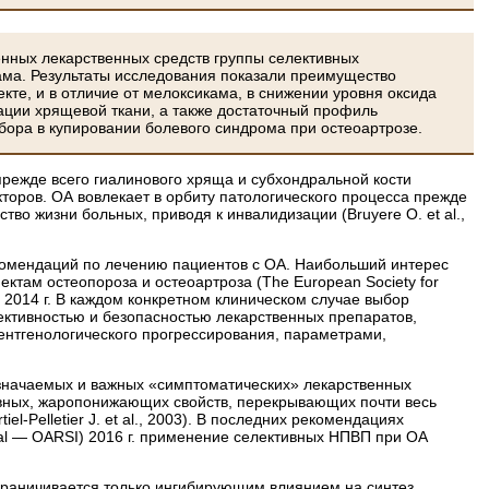
нных лекарственных средств группы селективных
ама. Результаты исследования показали преимущество
те, и в отличие от мелоксикама, в снижении уровня оксида
дации хрящевой ткани, а также достаточный профиль
ыбора в купировании болевого синдрома при остеоартрозе.
режде всего гиалинового хряща и субхондральной кости
кторов. ОА вовлекает в орбиту патологического процесса прежде
тво жизни больных, приводя к инвалидизации (Bruyere O. et al.,
омендаций по лечению пациентов с ОА. Наибольший интерес
там остеопороза и остеоартроза (Тhe European Society for
 в 2014 г. В каждом конкретном клиническом случае выбор
ктивностью и безопасностью лекарственных препаратов,
нтгенологического прогрессирования, параметрами,
значаемых и важных «симптоматических» лекарственных
ивных, жаропонижающих свойств, перекрывающих почти весь
-Pelletier J. et al., 2003). В последних рекомендациях
onal — OARSI) 2016 г. применение селективных НПВП при ОА
граничивается только ингибирующим влиянием на синтез