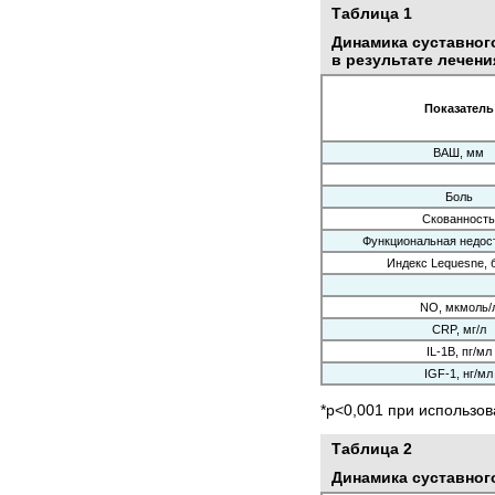
Таблица 1
Динамика суставного
в результате лечен
Показатель
ВАШ, мм
Боль
Скованность
Функциональная недос
Индекс Lequesne, 
NO, мкмоль/
CRP, мг/л
IL-1B, пг/мл
IGF-1, нг/мл
*р<0,001 при использов
Таблица 2
Динамика суставног