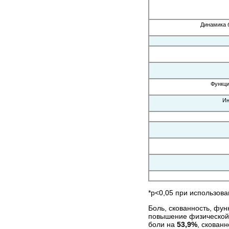
Динамика 
Функци
Ин
*р<0,05 при использова
Боль, скованность, фу
повышение физической 
боли на
53,9%
, скован