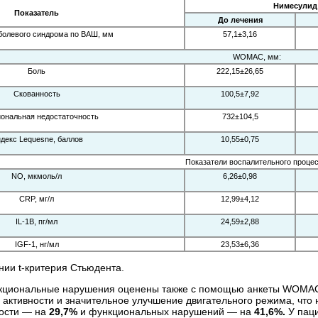
Нимесулид
Показатель
До лечения
болевого синдрома по ВАШ, мм
57,1±3,16
WOMAC, мм:
Боль
222,15±26,65
Скованность
100,5±7,92
ональная недостаточность
732±104,5
декс Lequesne, баллов
10,55±0,75
Показатели воспалительного процес
NO, мкмоль/л
6,26±0,98
CRP, мг/л
12,99±4,12
IL-1B, пг/мл
24,59±2,88
IGF-1, нг/мл
23,53±6,36
нии t-критерия Стьюдента.
нкциональные нарушения оценены также с помощью анкеты WOMAC (
активности и значительное улучшение двигательного режима, что
ности — на
29,7%
и функциональных нарушений — на
41,6%.
У паци