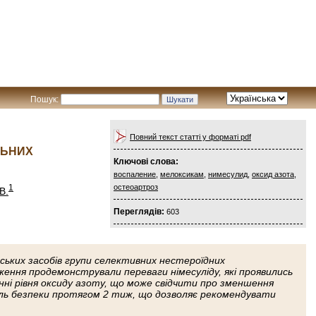
Пошук:
Повний текст статті у форматі pdf
ЛЬНИХ
Ключові слова:
воспаление
,
мелоксикам
,
нимесулид
,
оксид азота
,
1
остеоартроз
В.
Переглядів:
603
ьких засобів групи селективних нестероїдних
ння продемонстрували переваги німесуліду, які про­явились
енні рівня оксиду азоту, що може свідчити про зменшення
іль безпеки протягом 2 тиж, що дозволяє рекомендувати