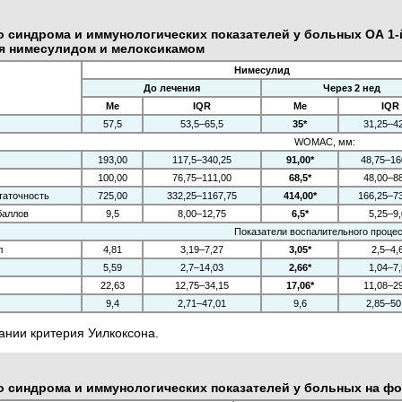
 синдрома и иммунологических показателей у больных ОА 1-й
ия нимесулидом и мелоксикамом
Нимесулид
До лечения
Через 2 нед
Me
IQR
Me
IQR
57,5
53,5–65,5
35*
31,25–4
WOMAC, мм:
193,00
117,5–340,25
91,00*
48,75–16
100,00
76,75–111,00
68,5*
48,00–8
таточность
725,00
332,25–1167,75
414,00*
166,25–7
баллов
9,5
8,00–12,75
6,5*
5,25–9
Показатели воспалительного процес
л
4,81
3,19–7,27
3,05*
2,5–4,
5,59
2,7–14,03
2,66*
1,04–7
22,63
12,75–34,15
17,06*
11,08–2
9,4
2,71–47,01
9,6
2,85–50
ании критерия Уилкоксона.
о синдрома и иммунологических показателей у больных на ф