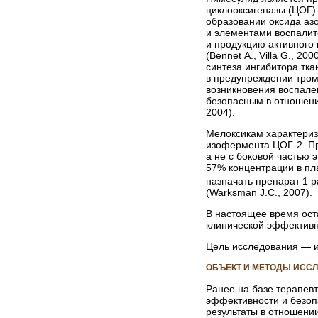
циклооксигеназы (ЦОГ)
образовании оксида аз
и элементами воспалите
и продукцию активного
(Bennet A., Villa G., 
синтеза ингибитора тк
в предупреждении тромб
возникновения воспале
безопасным в отношении
2004).
Мелоксикам характери
изофермента ЦОГ-2. При
а не с боковой частью 
57% концентрации в пл
назначать препарат 1 
(Warksman J.C., 2007).
В настоящее время ост
клинической эффективно
Цель исследования
—
и
ОБЪЕКТ И МЕТОДЫ ИСС
Ранее на базе терапев
эффективности и безоп
результаты в отношении