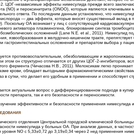
-2. ЦОГ-независимые эффекты нимесулида прежде всего заключаютс
ота (NO) и пер­оксинитрита (ОNOO), которые являются ключевыми 
льного ответа. По последним данным установлено, что нимесулид 
 кислорода — два эффекта, которые вносят существенный вклад в 
2000). Поскольку ОА возникает у лиц с сопутствующей кардиоваскуля
аневого активатора плазминогена, блокирование синтеза тромбоци
оэмболических осложнений (Lane N.E. et al., 2011). Нимесулид по
ния, язвообразования в желудочно-кишечном тракте, препятствует
 гастроинтестинальных осложнений и препаратом выбора у пациент
зуется противовоспалительным, обезболивающим и жаропонижающи
 этом он структурно отличается от других ЦОГ-2-ингибиторов, всл
этого фермента (Чичасова Н.В., 2011). Мелоксикам легко проникает
азме крови, обладает выгодными фармакокинетическими свойства
раз в сутки, что делает его удобным в применении и способствует
ается актуальным вопрос о дифференцированном подходе в купиро
сти препарата, так и его безопасности и переносимости.
зучение эффективности и безопасности применения нимесулида и
ЛЕДОВАНИЯ
тического отделения Центральной городской клинической больниц
асности нимесулида у больных ОА. При анализе данных, в частнос
 уровня NO с 5,33±0,72 до 3,19±0,34 через 2 нед применения ниме