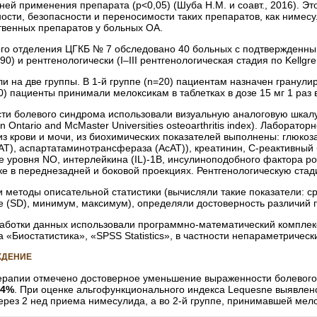
дней применения препарата (р<0,05) (Шуба Н.М. и соавт., 2016). 
ости, безопасности и переносимости таких препаратов, как нимес
венных препаратов у больных ОА.
ого отделения ЦГКБ № 7 обследовано 40 больных с подтвержденны
0) и рентгенологически (I–III рентгенологическая стадия по Kellgr
 на две группы. В 1-й группе (n=20) пациентам назначен гранулир
0) пациенты принимали мелоксикам в таблетках в дозе 15 мг 1 раз в
ти болевого синдрома использовали визуальную аналоговую шкал
Ontario and McMaster Universities osteoarthritis index). Лаборато
з крови и мочи, из биохимических показателей выполнены: глюкоза
Т), аспартатаминотрансфераза (АсАТ)), креатинин, С-реактивный
е уровня NO, интерлейкина (IL)-1B, инсулиноподобного фактора ро
ке в переднезадней и боковой проекциях. Рентгенологическую стад
 методы описательной статистики (вычисляли такие показатели: с
е (SD), минимум, максимум), определяли достоверность различий 
работки данных использовали программно-математический комплек
а «Биостатистика», «SPSS Statistics», в частности непараметрическ
ЖДЕНИЕ
рапии отмечено достоверное уменьшение выраженности болевого 
34%
. При оценке альгофункционального индекса Lequesne выявлен
ерез 2 нед приема нимесулида, а во 2-й группе, принимавшей мел