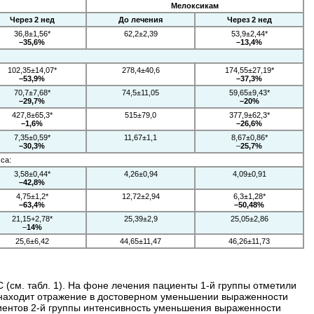
Мелоксикам
Через 2 нед
До лечения
Через 2 нед
36,8±1,56*
62,2±2,39
53,9±2,44*
–35,6%
–13,4%
102,35±14,07*
278,4±40,6
174,55±27,19*
–53,9%
–37,3%
70,7±7,68*
74,5±11,05
59,65±9,43*
–29,7%
–20%
427,8±65,3*
515±79,0
377,9±62,3*
–1,6%
–26,6%
7,35±0,59*
11,67±1,1
8,67±0,86*
–30,3%
–
25,7%
са:
3,58±0,44*
4,26±0,94
4,09±0,91
–42,8%
4,75±1,2*
12,72±2,94
6,3±1,28*
–63,4%
–50,48%
21,15+2,78*
25,39±2,9
25,05±2,86
–
14%
25,6±6,42
44,65±11,47
46,26±11,73
см. табл. 1). На фоне лечения пациенты 1-й группы отметили
 находит отражение в достоверном уменьшении выраженности
ентов 2-й группы интенсивность уменьшения выраженности