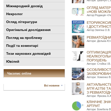
Автори: Шевчук C.В
Міжнародний досвід
ОГЛЯД МАТЕР
«НОВІ МОЖЛИВ
Некролог
Автор:Редакція «Ук
Огляд літератури
ЕТОРИКОКСИБ
І ДОСТУПНІС
Оригінальні дослідження
Автор:Звягіна О.В.
РЕВМАТОЇДНИ
Погляд на проблему
Автори: Дельва Ю.В
Події та коментарі
ОПТИМІЗАЦІЯ
Тези наукових доповідей
НЕАЛКОГОЛЬН
ПОРУШЕНЬ
Ювілей
Автори: Стойка І.В.
ОСОБЛИВОСТІ
Часопис online
ЗАХВОРЮВА
Автори: Хоменко В.
АКТУАЛЬНІСТ
Всі новини
MTR A2756
ТА
З РЕВМАТОЇД
Автори: Яркова А.А
КЛІНІЧНЕ ЗН
АРТРИТ
Автори: Бомбела В.