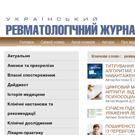
Головна
Свіжий номер
Архів номерів
Автори
Про ви
рецензування
Актуально
Ключове слово : ревма
Анонси та пресрелізи
ТИТРУВАННЯ 
АЛГОРИТМИ, 
Власні спостереження
НАВАНТАЖЕН
Автор:Костенко Є.І
Дайджест
ЦИФРОВИЙ МО
АРТРИТИ: ВІД
Історія медицини
ПСИХОСОЦІАЛ
Автор:Федьков Д.Л.
Клінiчні настанови та
СУЧАСНІ ПІД
УРАЖЕННЯ ЛЕ
рекомендації
Автори: Бомбела В.О
Клінічні дослідження
ПОШИРЕНІСТЬ
ІЗ ПЕРЕБІГО
Лікарю-практику