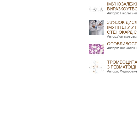
ІМУНОЗАЛЕЖН
ВИРАЗКОУТВ
Автори: Нікольськи
ЗВ’ЯЗОК ДИС
ІМУНІТЕТУ У
СТЕНОКАРДІ
Автор:Ломаковський
ОСОБЛИВОСТ
Автори: Доскалюк Б
ТРОМБОЦИТАР
З РЕВМАТОЇД
Автори: Федорович 