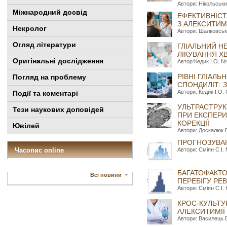
Автори: Нікольськи
Міжнародний досвід
ЕФЕКТИВНІСТ
З АЛЕКСИТИМ
Некролог
Автори: Шалковськи
Огляд літератури
ГЛІАЛЬНИЙ Н
ЛІКУВАННЯ Х
Оригінальні дослідження
Автор:Кедик І.О. №
РІВНІ ГЛІАЛ
Погляд на проблему
СПОНДИЛІТ:
Автори: Кедик І.О.
Події та коментарі
УЛЬТРАСТРУКТ
Тези наукових доповідей
ПРИ ЕКСПЕРИ
КОРЕКЦІЇ
Ювілей
Автори: Доскалюк Б
ПРОГНОЗУВАН
Часопис online
Автори: Сміян С.І.
БАГАТОФАКТО
Всі новини
ПЕРЕБІГУ РЕ
Автори: Сміян С.І.
КРОС-КУЛЬТУ
АЛЕКСИТИМІЇ
Автори: Василець В