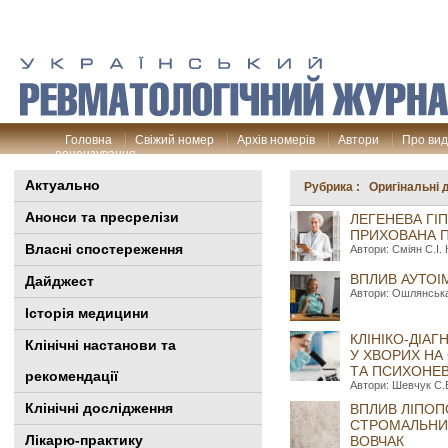
Головна
Свіжий номер
Архів номерів
Автори
Про ви
рецензування
Актуально
Рубрика : Оригінальні 
Анонси та пресрелізи
ЛЕГЕНЕВА ГІ
ПРИХОВАНА 
Власні спостереження
Автори: Сміян С.І.
ВПЛИВ АУТОІ
Дайджест
Автори: Ошлянська 
Історія медицини
КЛІНІКО-ДІА
Клінiчні настанови та
У ХВОРИХ НА
ТА ПСИХОНЕ
рекомендації
Автори: Шевчук C.В
Клінічні дослідження
ВПЛИВ ЛІПОП
СТРОМАЛЬНИХ
Лікарю-практику
ВОВЧАК