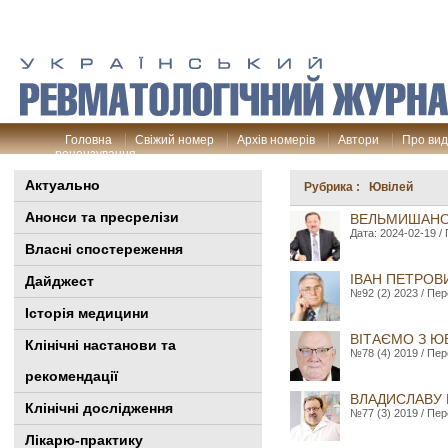
Головна
Свіжий номер
Архів номерів
Автори
Про ви
рецензування
Актуально
Рубрика : Ювілей
Анонси та пресрелізи
ВЕЛЬМИШАНО
Дата: 2024-02-19 / 
Власні спостереження
ІВАН ПЕТРОВ
Дайджест
№92 (2) 2023 / Пер
Історія медицини
ВІТАЄМО З Ю
Клінiчні настанови та
№78 (4) 2019 / Пер
рекомендації
ВЛАДИСЛАВУ
Клінічні дослідження
№77 (3) 2019 / Пер
Лікарю-практику