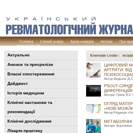
Головна
Свіжий номер
Архів номерів
Автори
Про ви
рецензування
Актуально
Ключове слово : псорі
Анонси та пресрелізи
ЦИФРОВИЙ МО
АРТРИТИ: ВІД
Власні спостереження
ПСИХОСОЦІАЛ
Автор:Федьков Д.Л.
Дайджест
PSOUT-СИНДР
ДИФЕРЕНЦІЙН
Історія медицини
Автори: Гринь В.К.
Клінiчні настанови та
ОГЛЯД МАТЕР
«НОВІ МОЖЛИВ
рекомендації
Автор:Редакція «Ук
Клінічні дослідження
МЕТАБОЛІЧНІ
Автори: Борткевич 
Лікарю-практику