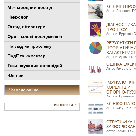
КЛІНІЧНІ ПР
Міжнародний досвід
Автор:Проценко Г.О
Некролог
ДІАГНОСТИКА
Огляд літератури
ПРОЦЕСУ
Автори: Бур’янов О
Оригінальні дослідження
РЕЗУЛЬТАТИ 
Погляд на проблему
ПСОРІАТИЧНИ
ХАРАКТЕРИСТ
Події та коментарі
Автори: Яременко О
ОЦІНКА ЕФЕК
Тези наукових доповідей
Автор:Качур В.В. №
Ювілей
ІМУНОЛОГІЧН
КОРЕЛЯЦІЙНІ
Часопис online
ОПОРНО-РУХ
Автори: Проценко Г
КЛІНІКО-ПАТ
Всі новини
Автор:Качур В.В. №
СТРАТИФІКАЦ
ЗАХВОРЮВАНЬ
Автор:Гарміш О.О. 