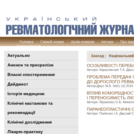
Головна
Свіжий номер
Архів номерів
Автори
Про ви
рецензування
Актуально
Заклад : Національний 
Анонси та пресрелізи
ОСОБЛИВОСТІ ПЕРЕБІ
Автори: Карасевская Т.А. Джус 
Власні спостереження
ПРОБЛЕМА ПЕРЕДАЧІ 
ДО ДОРОСЛОГО РЕВМ
Дайджест
Автор:Джус М.Б. №61 (3) 2015 
ВПЛИВ КОМОРБІДНОСТ
Історія медицини
І ПЕРЕНОСИМІСТЬ Л
Автори: Яременко О.Б. Микитен
Клінiчні настанови та
ПАРАНЕОПЛАСТИЧНІ С
рекомендації
Автори: Палієнко І.А. Джулай С
Клінічні дослідження
Лікарю-практику