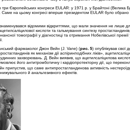
я три Європейських конгреси EULAR: у 1971 р. у Брайтоні (Велика Бри
а). Саме на цьому конгресі вперше президентом EULAR було обран
знаменувався відомими відкриттями, що мали значення не лише дл
ї ацетилсаліцилової кислоти та гальмування синтезу простагландин
нансної томографії у діагностиці та отримання Нобелівської премії у 
ї.
анський фармаколог Джон Вейн (J. Vane) (
рис. 5
) опублікував свої 
остагландинів як механізм дії аспіринподібних ліків», ацетилсаліци
удинних захворювань. Д. Вейн виявив, що ацетилсаліцилова кислот
зумовлює його антитромботичну і кардіопротекторну дії, що перекон
Вейн припустив, що саме антипростагландинова активність нестероїд
нижувального й анальгезивного ефектів.