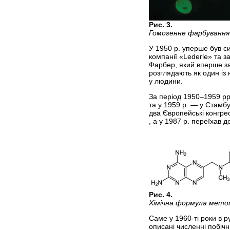
Рис. 3.
Гомогенне фарбування 
У 1950 р. уперше був с
компанії «Lederle» та з
Фарбер, який вперше за
розглядають як один із
у людини.
За період 1950–1959 рр.
та у 1959 р. — у Стамб
два Європейські конгрес
, а у 1987 р. переїхав 
Рис. 4.
Хімічна формула мет
Саме у 1960-ті роки в р
описані численні побіч