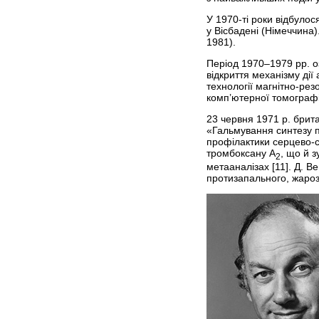
У 1970-ті роки відбулос
у Вісбадені (Німеччин
1981).
Період 1970–1979 рр. о
відкриття механізму ді
технології магнітно-резо
комп’ютерної томографі
23 червня 1971 р. брит
«Гальмування синтезу пр
профілактики серцево-с
тромбоксану A
, що й 
2
метааналізах [11]. Д. 
протизапального, жароз