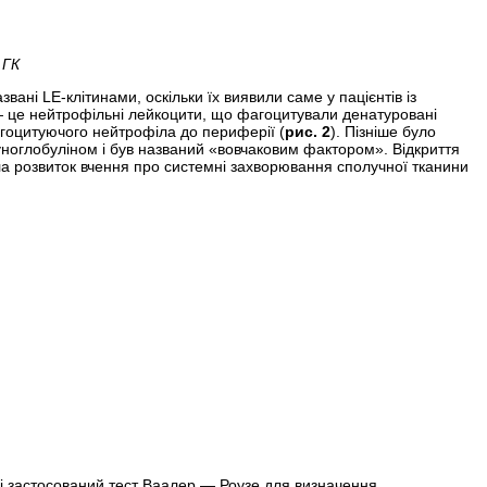
 ГК
ані LE-клітинами, оскільки їх виявили саме у пацієнтів із
 — це нейтрофільні лейкоцити, що фагоцитували денатуровані
агоцитуючого нейтрофіла до периферії (
рис. 2
). Пізніше було
уноглобуліном і був названий «вовчаковим фактором». Відкриття
ла розвиток вчення про системні захворювання сполучної тканини
 і застосований тест Ваалер — Роузе для визначення