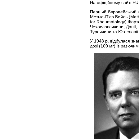
На офіційному сайті EUL
Перший Європейський ко
Метью-П’єр Вейль (Matth
for Rheumatology) Форте
Чехословаччини, Данії, В
Туреччини та Югославії.
У 1948 р. відбулася зна
дозі (100 мг) із разючи