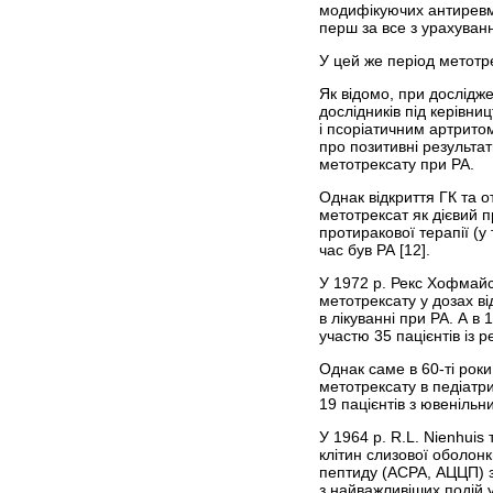
модифікуючих антиревм
перш за все з урахуван
У цей же період метотр
Як відомо, при дослідж
дослідників під керівни
і псоріатичним артритом
про позитивні результат
метотрексату при РА.
Однак відкриття ГК та 
метотрексат як дієвий п
протиракової терапії (
час був РА [12].
У 1972 р. Рекс Хофмайс
метотрексату у дозах ві
в лікуванні при РА. А 
участю 35 пацієнтів із
Однак саме в 60-ті роки
метотрексату в педіатрич
19 пацієнтів з ювеніль
У 1964 р. R.L. Nienhuis
клітин слизової оболонк
пептиду (ACPA, АЦЦП) з 
з найважливіших подій у