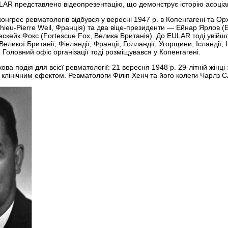
AR представлено відео­презентацію, що демонструє історію асоціації 
нгрес ревматологів відбувся у вересні 1947 р. в Копенгагені та Ор
ieu-Pierre Weil, Франція) та два віце-президенти — Ейнар Ярлов (Eina
скейк Фокс (Fortescue Fox, Велика Британія). До EULAR тоді увійшл
еликої Британії, Фінляндії, Франції, Голландії, Угорщини, Ісландії, Іт
 Голов­ний офіс організації тоді розміщувався у Копенгагені.
кова подія для всієї ревматології: 21 вересня 1948 р. 29-літній жінц
м клінічним ефектом. Ревматологи Філіп Хенч та його колеги Чарлз С