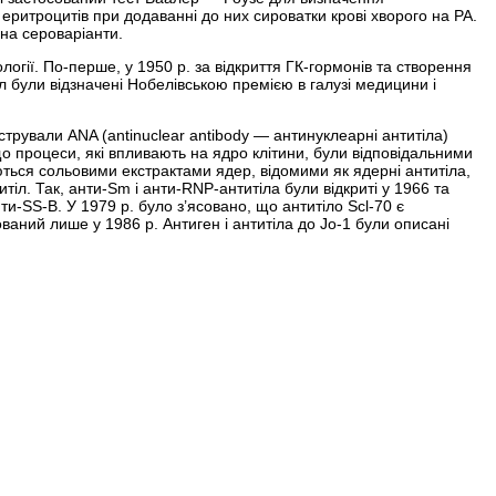
 еритроцитів при додаванні до них сироватки крові хворого на РА.
на сероваріанти.
гії. По-перше, у 1950 р. за відкриття ГК-гормонів та створення
л були відзначені Нобелівською премією в галузі медицини і
стрували ANA (antinuclear antibody — антинуклеарні антитіла)
о процеси, які впливають на ядро клітини, були відповідальними
жуються сольовими екстрактами ядер, відомими як ядерні антитіла,
тіл. Так, анти-Sm і анти-RNP-антитіла були відкриті у 1966 та
ти-SS-B. У 1979 р. було з’ясовано, що антитіло Scl-70 є
аний лише у 1986 р. Антиген і антитіла до Jо-1 були описані