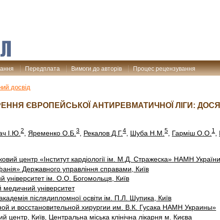
дання
Передплата
Вимоги до авторів
Процес рецензування
ий досвід
ОРЕННЯ ЄВРОПЕЙСЬКОЇ АНТИРЕВМАТИЧНОЇ ЛІГИ: ДОС
2
3
4
5
1
ач І.Ю.
,
Яременко О.Б.
,
Рекалов Д.Г.
,
Шуба Н.М.
,
Гарміш О.О.
,
овий центр «Інститут кардіології ім. М.Д. Стражеска» НАМН України
фанія» Державного управління справами, Київ
 університет ім. О.О. Богомольця, Київ
й медичний університет
кадемія післядипломної освіти ім. П.Л. Шупика, Київ
ной и восстановительной хирургии им. В.К. Гусака НАМН Украины»
й центр, Київ, Центральна міська клінічна лікарня м. Києва