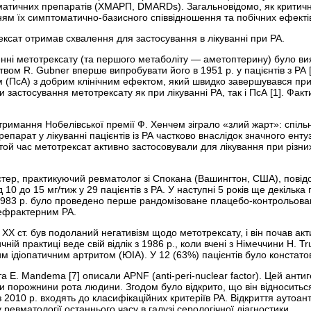
атичних препаратів (ХМАРП, DMARDs). Загальновідомо, як критичн
ням їх симптоматично-базисного співвідношення та побічних ефекті
ексат отримав схвалення для застосування в лікуванні при РА.
енні метотрексату (та першого метаболіту — аметоптерину) було в
цтвом R. Gubner вперше випробувати його в 1951 р. у пацієнтів з РА 
 (ПсА) з добрим клінічним ефектом, який швидко завершувався при в
и застосування метотрексату як при лікуванні РА, так і ПсА [1]. Ф
отримання Нобелівської премії Ф. Хенчем зіграло «злий жарт»: спіль
репарат у лікуванні пацієнтів із РА частково внаслідок значного ент
у той час метотрексат активно застосовували для лікування при різ
тер, практикуючий ревматолог зі Спокана (Вашингтон, США), повід
д 10 до 15 мг/тиж у 29 пацієнтів з РА. У наступні 5 років ще декіль
в 1983 р. було проведено перше рандомізоване плацебо-­контрольов
 рефрактерним РА.
 ХХ ст. був подоланий негативізм щодо метотрексату, і він почав акт
ній практиці веде свій відлік з 1986 р., коли вчені з Німеччини H. T
ним ідіопатичним артритом (ЮІА). У 12 (63%) пацієнтів було констат
 та E. Mandema [7] описали APNF (anti-peri-nuclear factor). Цей ан
и порожнини рота людини. Згодом було відкрито, що він відноситься 
2010 р. входять до класифікаційних критеріїв РА. Відкриття аутоант
 ревматології останнього часу в галузі серологічної діагностики.