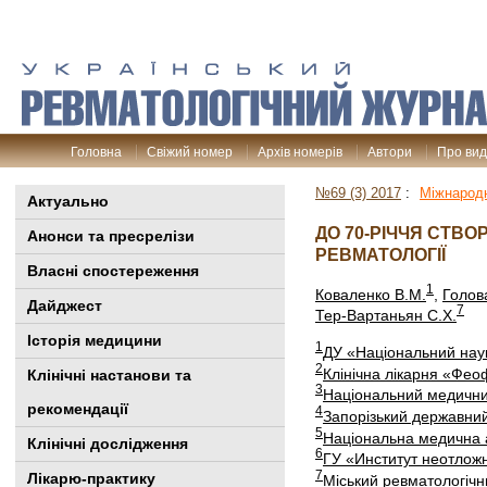
Головна
Свіжий номер
Архів номерів
Автори
Про ви
№69 (3) 2017
:
Міжнародн
Актуально
ДО 70-РІЧЧЯ СТВ
Анонси та пресрелізи
РЕВМАТОЛОГІЇ
Власні спостереження
1
Коваленко В.М.
,
Голов
Дайджест
7
Тер-Вартаньян С.Х.
Історія медицини
1
ДУ «Національний наук
2
Клінічна лікарня «Фео
Клінiчні настанови та
3
Національний медичний
рекомендації
4
Запорізький державни
5
Національна медична а
Клінічні дослідження
6
ГУ «Институт неотлож
7
Лікарю-практику
Міський ревматологічни