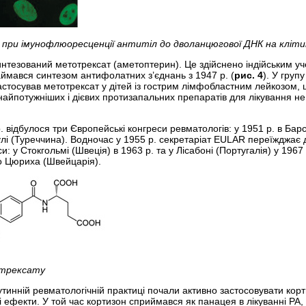
при імунофлюоресценції антитіл до дволанцюгової ДНК на кліт
интезований метотрексат (аметоптерин). Це здійснено індійським 
аймався синтезом антифолатних з’єднань з 1947 р. (
рис. 4
). У груп
стосував метотрексат у дітей із гострим лімфобластним лейкозом, 
 найпотужніших і дієвих протизапальних препаратів для лікування 
 відбулося три Європейські конгреси ревматологів: у 1951 р. в Барсе
улі (Туреччина). Водночас у 1955 р. секретаріат EULAR переїжджає 
и: у Стокгольмі (Швеція) в 1963 р. та у Лісабоні (Португалія) у 196
до Цюриха (Швейцарія).
отрексату
утинній ревматологічній практиці почали активно застосовувати корт
ні ефекти. У той час кортизон сприймався як панацея в лікуванні Р