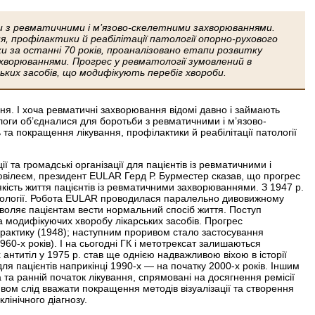
и з ревматичними і м’язово-скелетними захворюваннями.
профілактики й реабілітації патології опорно-рухового
и за останні 70 років, проаналізовано етапи розвитку
ахворюваннями. Прогрес у ревматології зумовлений в
ких засобів, що модифікують перебіг хвороби.
ня. І хоча ревматичні захворювання відомі давно і займають
ологи об’єдналися для боротьби з ревматичними і м’язово-
покращення лікування, профілактики й реабілітації патології
 та громадські організації для пацієнтів із ревматичними і
вілеєм, президент EULAR Герд Р. Бурместер сказав, що прогрес
якість життя пацієнтів із ревматичними захворюваннями. З 1947 р.
матології. Робота EULAR проводилася паралельно дивовижному
озволяє пацієнтам вести нормальний спосіб життя. Поступ
 модифікуючих хворобу лікарських засобів. Прогрес
 практику (1948); наступним проривом стало застосування
60-х років). І на сьогодні ГК і метотрексат залишаються
нтитіл у 1975 р. став ще однією надважливою віхою в історії
ля пацієнтів наприкінці 1990-х — на початку 2000-х років. Іншим
 та ранній початок лікування, спрямовані на досягнення ремісії
ивом слід вважати покращення методів візуалізації та створення
лінічного діагнозу.