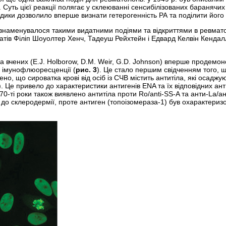
Суть цієї реакції полягає у склеюванні сенсибілізованих баранячих
дики дозволило вперше визнати гетерогенність РА та поділити його 
знаменувалося такими видатними подіями та відкриттями в ревматоло
ратів Філіп Шоуолтер Хенч, Тадеуш Рейхтейн і Едвард Келвін Кендал
а вчених (E.J. Holborow, D.M. Weir, G.D. Johnson) вперше продемон
 імунофлюоресценції (
рис. 3
). Це стало першим свідченням того, щ
ено, що сироватка крові від осіб із СЧВ містить антитіла, які осад
 Це привело до характеристики антигенів ENA та їх відповідних анти
970-ті роки також виявлено антитіла проти Ro/anti-SS-A та анти-La/ан
до склеродермії, проте антиген (топоізомераза-1) був охарактеризов