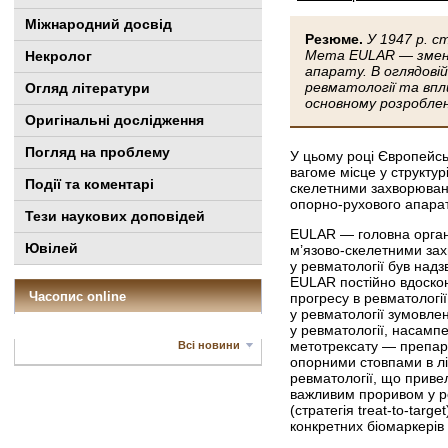
Міжнародний досвід
Резюме.
У 1947 р. 
Мета EULAR — зменше
Некролог
апарату. В оглядові
ревматології та впл
Огляд літератури
основному розроблен
Оригінальні дослідження
Погляд на проблему
У цьому році Європейс
вагоме місце у структур
Події та коментарі
скелетними захворюван
опорно-рухового апарат
Тези наукових доповідей
EULAR — головна організ
Ювілей
м’язово-скелетними зах
у ревматології був надз
EULAR постійно вдоскон
Часопис online
прогресу в ревматологі
у ревматології зумовле
у ревматології, насампе
метотрексату — препарат
Всі новини
опорними стовпами в лі
ревматології, що привел
важливим проривом у рев
(стратегія treat-to-tar
конкретних біомаркерів