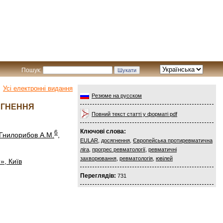
Пошук:
Усі електронні видання
Резюме на русском
ЯГНЕННЯ
Повний текст статті у форматі pdf
Ключові слова:
6
Гнилорибов А.М.
,
EULAR
,
досягнення
,
Європейська протиревматична
ліга
,
прогрес ревматології
,
ревматичні
захворювання
,
ревматологія
,
ювілей
», Київ
Переглядів:
731