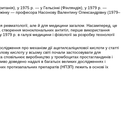
танія), у 1975 р. — у Гельсінкі (Фінляндія), у 1979 р. —
о жінку — професора Насонову Валентину Олександрівну (1979–
я ревматології, але й для медицини загалом. Насамперед, це
ів, створення моноклональних антитіл, перше використання
1979 р. в галузі медицини і фізіології за розробку технології
дослідження про механізм дії ацетилсаліцилової кислоти у статті
лову кислоту у всьому світі почали застосовувати для
а сповільнює виробництво у тромбоцитах простагландинів і
ливо доведено надалі в багатьох великих дослідженнях і
них протизапальних препаратів (НПЗП) лежить в основі їх