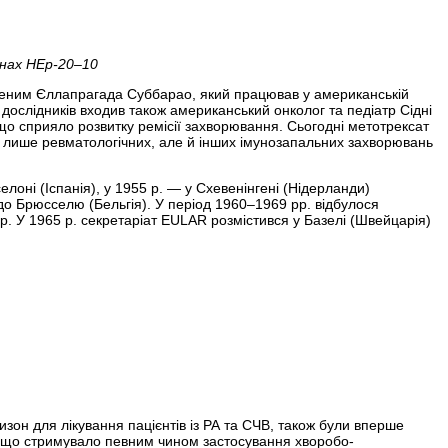
инах HEp-20–10
ученим Єллапрагада Суббарао, який працював у американській
у дослідників входив також американський онколог та педіатр Сідні
що сприяло розвитку ремісії захворювання. Сьогодні метотрексат
не лише ревматологічних, але й інших імунозапальних захворювань
лоні (Іспанія), у 1955 р. — у Схевенінгені (Нідерланди)
до Брюсселю (Бельгія). У період 1960–1969 рр. відбулося
7 р. У 1965 р. секретаріат EULAR розмістився у Базелі (Швейцарія)
изон для лікування пацієнтів із РА та СЧВ, також були вперше
А, що стримувало певним чином застосування хворобо-