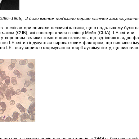
896–1965). З його іменем пов’язано перше клінічне застосування
s та співавтори описали незвичні клітини, що в подальшому були назв
чаком (СЧВ), які спостерігалися в клініці Мейо (США). LE-клітини
з утворенням великих гомогенних включень, що відтісняють ядро ф
ння LE-клітин індукується сироватковим фактором, що виявився ім
ння LE-тесту сприяло формуванню теорії аутоімунітету, що визначи
ся ще одна важлива подія для ревматологів: у 1949 р. був описаний