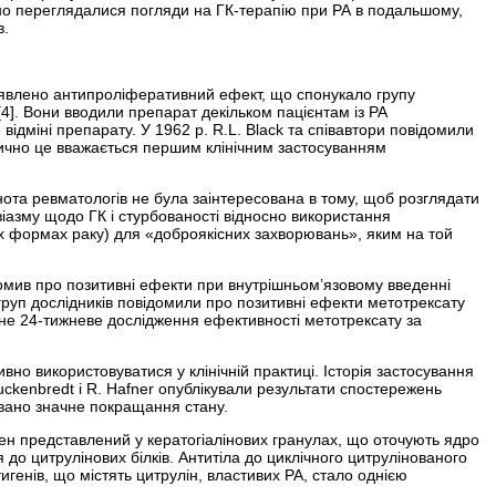
о переглядалися погляди на ГК-терапію при РА в подальшому,
в.
иявлено антипроліферативний ефект, що спонукало групу
[4]. Вони вводили препарат декільком пацієнтам із РА
ідміні препарату. У 1962 р. R.L. Black та співавтори повідомили
актично це вважається першим клінічним застосуванням
нота ревматологів не була заінтересована в тому, щоб розглядати
узіазму щодо ГК і стурбованості відносно використання
них формах раку) для «доброякісних захворювань», яким на той
омив про позитивні ефекти при внутрішньом’язовому введенні
ка груп дослідників повідомили про позитивні ефекти метотрексату
ане 24-тижневе дослідження ефективності метотрексату за
ивно використовуватися у клінічній практиці. Історія застосування
rucken­bredt і R. Hafner опублікували результати спостережень
овано значне покращання стану.
тиген представлений у кератогіалінових гранулах, що оточують ядро
до цитрулінових білків. Антитіла до циклічного цитрулінованого
игенів, що містять цитрулін, властивих РА, стало однією