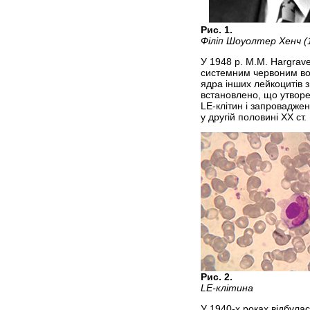
Рис. 1
.
Філіп Шоуолтер Хенч (1
У 1948 р. M.M. Hargrave
системним червоним вов
ядра інших лейкоцитів 
встановлено, що утворе
LE-клітин і запровадже
у другій половині ХХ ст.
Рис. 2.
LE-клітина
У 1940-х роках відбула