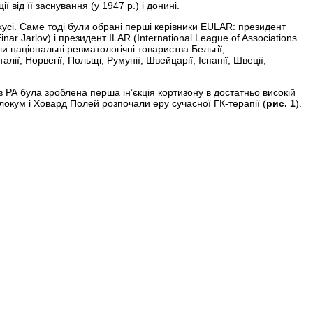
від її заснування (у 1947 р.) і донині.
хусі. Саме тоді були обрані перші керівники EULAR: президент
r Jarlov) і президент ILAR (International League of Associations
и національні ревматологічні товариства Бельгії,
алії, Норвегії, Польщі, Румунії, Швейцарії, Іспанії, Швеції,
і з РА була зроблена перша ін’єкція кортизону в достатньо високій
локум і Ховард Полей розпочали еру сучасної ГК-терапії (
рис. 1
).