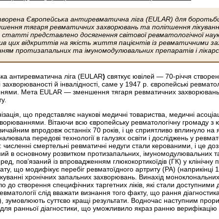
створена Європейська антиревматична ліга (EULAR) для боротьб
ння тягаря ревматичних захворювань та поліпшення лікування, 
й статті представлено досягнення світової ревматологічної наук
ив цих відкриттів на якість життя пацієнтів із ревматичними з
ням протизапальних та імуномодулювальних препаратів і лікарсь
ька антиревматична ліга (EULAR
)
святкує ювілей — 70-річчя створен
і захворюваності й інвалідності, саме у 1947 р. європейські ревмат
нями. Мета EULAR — зменшення тягаря ревматичних захворювань та 
у.
ація, що представляє наукові медичні товариства, медичні асоціації
ворюваннями. Вітаючи всю європейську ревматологічну громаду з ю
вичайним впродовж останніх 70 років, і це сприятливо вплинуло на 
алювала передові технології в галузях освіти і досліджень у рев
ї: численні смертельні ревматичні недуги стали керованими, і це д
ний в основному розвитком протизапальних, імуномодулювальних та
ред, пов’язаний із впровадженням глюкокортикоїдів (ГК) у клінічну
у, що модифікує перебіг ревматоїдного артриту (РА) (наприкінці 19
куванні хронічних запальних захворювань. Винахід моноклональних а
о до створення специфічних таргетних ліків, які стали доступними д
матології слід вважати визнан­ня того факту, що рання діагностика
get), зумовлюють суттєво кращі результати. Водночас наступним прор
 для ранньої діагностики, що уможливило якраз ранню верифікацію к