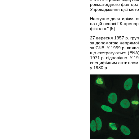
ревматоїдного фактора. 
Упровадження цієї мето
Наступне десятиріччя о
на цій основі ГК-препа
фізіології [5].
27 вересня 1957 р. груп
за допомогою непрямої
за СЧВ. У 1959 р. виявл
що екстрагуються (ENA).
1971 р. відповідно. У 1
специфічним антитілом 
у 1980 р.