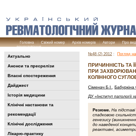
Головна
Свіжий номер
Архів номерів
Автори
Про ви
рецензування
№48 (2) 2012
:
Погляд на
Актуально
ПРИЧИННІСТЬ ТА Ї
Анонси та пресрелізи
ПРИ ЗАХВОРЮВАН
Власні спостереження
КОЛІННОГО СУГЛО
Дайджест
Сіменач Б.І.
,
Бабуркіна 
Історія медицини
ДУ «Інститут патології 
Клінiчні настанови та
Резюме.
На підставі
рекомендації
спадковою схильніст
генезису (виникненн
Клінічні дослідження
до наведеної концепц
реактивні, асиметри
Лікарю-практику