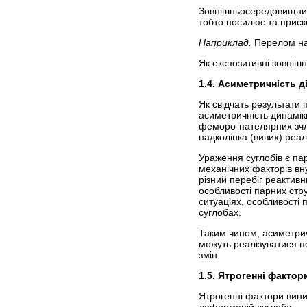
Зовнішньосередовищний 
тобто посилює та приск
Наприклад.
Перелом на
Як експозитивні зовніш
1.4. Асиметричність д
Як свідчать результати
асиметричність динамік
феморо-пателярних зчле
надколінка (вивих) реалі
Ураження суглобів є па
механічних факторів вн
різний перебіг реактивн
особливості парних стр
ситуаціях, особливості 
суглобах.
Таким чином, асиметричн
можуть реалізуватися п
змін.
1.5. Ятрогенні фактор
Ятрогенні фактори виник