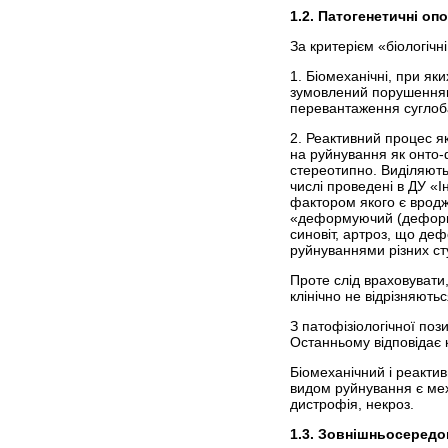
1.2. Патогенетичні оп
За критерієм «біологічн
1. Біомеханічні, при як
зумовлений порушенням 
перевантаження суглоба,
2. Реактивний процес я
на руйнування як онто-
стереотипно. Виділяють 
числі проведені в
ДУ «Ін
фактором якого є вродж
«деформуючий (деформів
синовіт, артроз, що де
руйнуваннями різних ст
Проте слід враховувати
клінічно не відрізняют
З патофізіологічної поз
Останньому відповідає к
Біомеханічний і реакти
видом руйнування є мех
дистрофія, некроз.
1.3. Зовнішньосеред