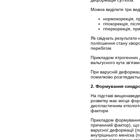
деформацій суглоба.
Можна виділити три вид
нормокорекція, п
гіпокорекція, піс
гіперкорекція, пр
Як свідчать результати
поліпшення стану хворо
перебігом.
Прикладом ятрогенних д
вальгусного кута зв’язк
При варусній деформаці
помилково розглядаєтьс
2. Формування синдро
На підставі вищенаведе
розвит­ку має місце фор
диспластичним етіологі
фактори.
Прикладом формування п
причинний фактор), що п
варусної деформації (п
внутрішнього меніска (