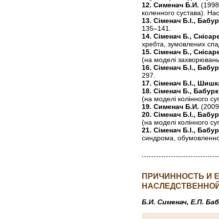
12. Сименач Б.И.
(1998
коленного сустава). На
13. Сіменач Б.І., Бабур
135–141.
14. Сіменач Б., Снісар
хребта, зумовлених спа
15. Сіменач Б., Снісар
(на моделі захворювань
16. Сіменач Б.І., Бабу
297.
17. Сіменач Б.І., Шишк
18. Сіменач Б., Бабурк
(на моделі колінного су
19. Сименач Б.И.
(2009
20. Сіменач Б.І., Бабу
(на моделі колінного с
21. Сіменач Б.І., Бабу
синдрома, обумовленног
ПРИЧИННОСТЬ И 
НАСЛЕДСТВЕННОЙ
Б.И. Сименач, Е.П. Ба