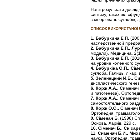
інших причинних факторі
Наші результати дослід
синтезу, таких як: «фунд
захворювань суглобів, 
СПИСОК ВИКОРИСТАНОЇ 
1. Бабуркина Е.П.
(200
наследственной предра
2. Бабуркина Е.П., Лу
модели). Медицина, 2(1
3. Бабуркина Е.П.
(201
на уровне коленного сус
4. Бабуркіна О.П., Сім
суглоба, Галиць. лікар. 
5. Зеленецкий И.Б., С
диспластического генез
6. Корж А.А., Сименач
и патогенеза). Ортопед
7. Корж А.А., Сименач
самостоятельного разде
8. Корж О.О., Сіменач 
Ортопедия, травматолог
9. Сіменач Б.
(1998) Сп
Основа, Харків, 229 с.
10. Сіменач Б., Снісар
11. Сименач Б.И., Мих
науки. Ортопедия, трав