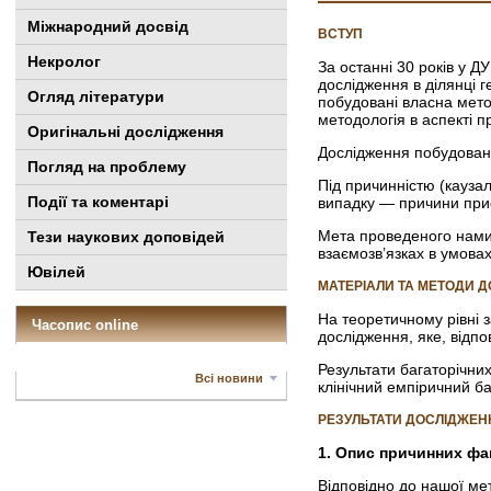
Міжнародний досвід
ВСТУП
Некролог
За останні 30 років у Д
дослідження в ділянці 
Огляд літератури
побудовані власна метод
методологія в аспекті пр
Оригінальні дослідження
Дослідження побудоване
Погляд на проблему
Під причинністю (кауза
Події та коментарі
випадку — причини при
Мета проведеного нам
Тези наукових доповідей
взаємозв’язках в умова
Ювілей
МАТЕРІАЛИ ТА МЕТОДИ 
На теоретичному рівні 
Часопис online
дослідження, яке, відпо
Результати багаторічни
Всі новини
клінічний емпіричний б
РЕЗУЛЬТАТИ ДОСЛІДЖЕН
1. Опис причинних фа
Відповідно до нашої мет