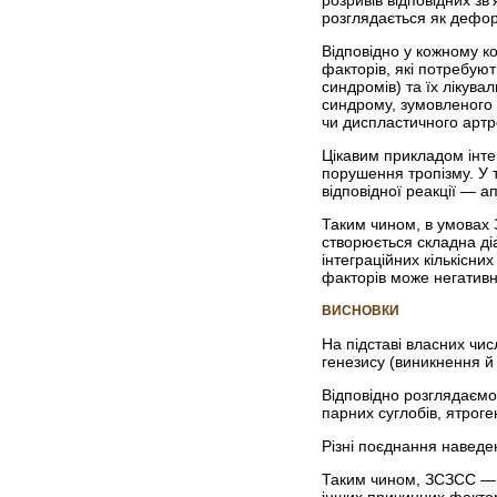
розривів відповідних з
розглядається як деформ
Відповідно у кожному к
факторів, які потребуют
синдромів) та їх лікува
синд­рому, зумовленого
чи диспластичного артр
Цікавим прикладом інте
порушення тропізму. У 
відповідної реакції — а
Таким чином, в умовах 
створюється складна діа
інтеграційних кількісних
факторів може негативно
ВИСНОВКИ
На підставі власних чи
генезису (виникнення й
Відповідно розглядаємо 
парних суглобів, ятрог
Різні поєднання наведен
Таким чином, ЗСЗСС — це