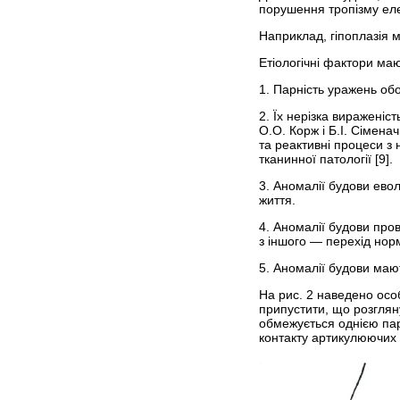
порушення тропізму еле
Наприклад, гіпоплазія м
Етіологічні фактори маю
1. Парність уражень обо
2. Їх нерізка вираженіс
О.О. Корж і Б.І. Сімена
та реактивні процеси з
тканинної патології [9].
3. Аномалії будови ево
життя.
4. Аномалії будови пров
з іншого — перехід норм
5. Аномалії будови маю
На рис. 2 наведено осо
припустити, що розглян
обмежується однією пар
контакту артикулюючих п