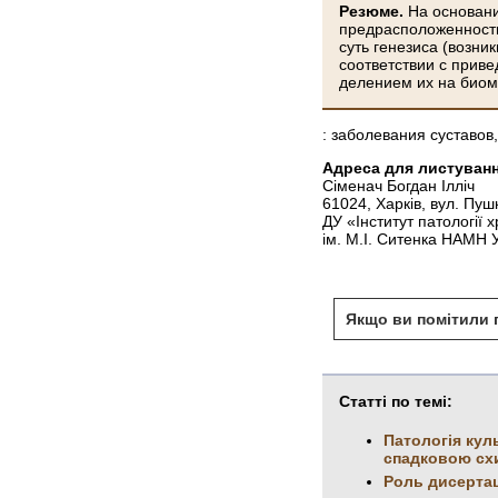
Резюме.
На основани
предрасположенность
суть генезиса (возн
соответствии с прив
делением их на биом
: заболевания суставо
Адреса для листуванн
Сіменач Богдан Ілліч
61024, Харків, вул. Пуш
ДУ «Інститут патології х
ім. М.І. Ситенка НАМН 
Якщо ви помітили п
Статті по темі:
Патологія кул
спадковою сх
Роль дисертац