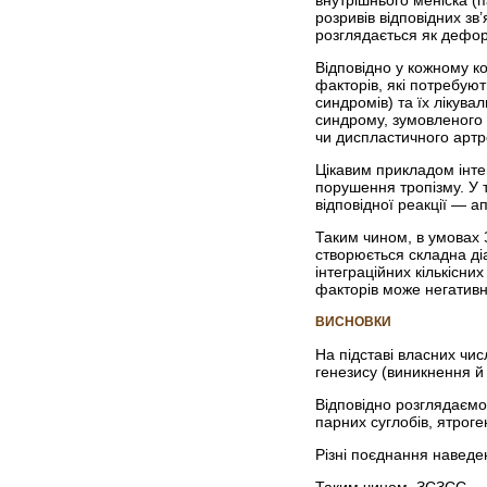
внутрішнього меніска (
розривів відповідних з
розглядається як деформ
Відповідно у кожному к
факторів, які потребуют
синдромів) та їх лікува
синд­рому, зумовленого
чи диспластичного артр
Цікавим прикладом інте
порушення тропізму. У 
відповідної реакції — а
Таким чином, в умовах 
створюється складна діа
інтеграційних кількісних
факторів може негативно
ВИСНОВКИ
На підставі власних чи
генезису (виникнення й
Відповідно розглядаємо 
парних суглобів, ятрог
Різні поєднання наведен