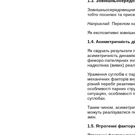
1.3. Зовнішньосеред
Зовнішньосередовищний 
тобто посилює та приск
Наприклад.
Перелом на
Як експозитивні зовніш
1.4. Асиметричність д
Як свідчать результати
асиметричність динамік
феморо-пателярних зчле
надколінка (вивих) реалі
Ураження суглобів є па
механічних факторів вн
різний перебіг реактивн
особливості парних стр
ситуаціях, особливості 
суглобах.
Таким чином, асиметричн
можуть реалізуватися п
змін.
1.5. Ятрогенні фактор