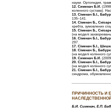
науки. Ортопедия, трав
12. Сименач Б.И.
(1998
коленного сустава). На
13. Сіменач Б.І., Бабур
135–141.
14. Сіменач Б., Снісар
хребта, зумовлених спа
15. Сіменач Б., Снісар
(на моделі захворювань
16. Сіменач Б.І., Бабу
297.
17. Сіменач Б.І., Шишк
18. Сіменач Б., Бабурк
(на моделі колінного су
19. Сименач Б.И.
(2009
20. Сіменач Б.І., Бабу
(на моделі колінного с
21. Сіменач Б.І., Бабу
синдрома, обумовленног
ПРИЧИННОСТЬ И 
НАСЛЕДСТВЕННОЙ
Б.И. Сименач, Е.П. Ба