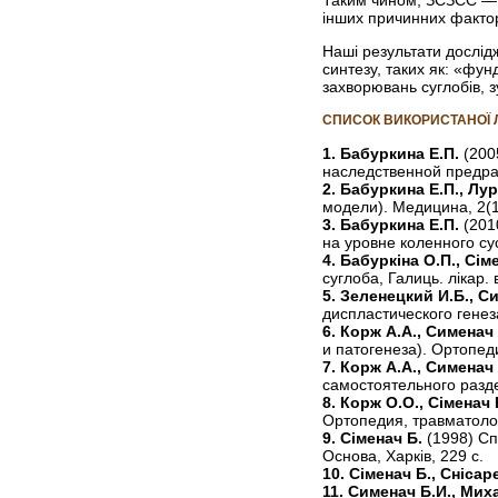
Таким чином, ЗСЗСС — це
інших причинних факторі
Наші результати дослід
синтезу, таких як: «фунд
захворювань суглобів, 
СПИСОК ВИКОРИСТАНОЇ 
1. Бабуркина Е.П.
(200
наследственной предра
2. Бабуркина Е.П., Лу
модели). Медицина, 2(1
3. Бабуркина Е.П.
(201
на уровне коленного сус
4. Бабуркіна О.П., Сім
суглоба, Галиць. лікар. 
5. Зеленецкий И.Б., С
диспластического генез
6. Корж А.А., Сименач
и патогенеза). Ортопед
7. Корж А.А., Сименач
самостоятельного разде
8. Корж О.О., Сіменач 
Ортопедия, травматолог
9. Сіменач Б.
(1998) Сп
Основа, Харків, 229 с.
10. Сіменач Б., Снісар
11. Сименач Б.И., Мих