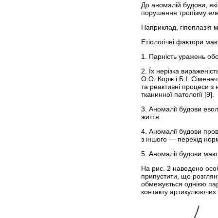
До аномалій будови, як
порушення тропізму еле
Наприклад, гіпоплазія м
Етіологічні фактори маю
1. Парність уражень обо
2. Їх нерізка вираженіс
О.О. Корж і Б.І. Сімена
та реактивні процеси з
тканинної патології [9].
3. Аномалії будови ево
життя.
4. Аномалії будови пров
з іншого — перехід норм
5. Аномалії будови маю
На рис. 2 наведено осо
припустити, що розглян
обмежується однією пар
контакту артикулюючих п