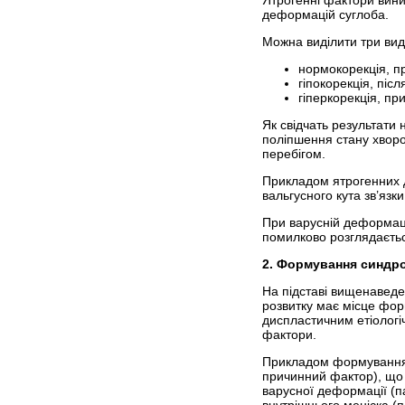
Ятрогенні фактори виник
деформацій суглоба.
Можна виділити три вид
нормокорекція, п
гіпокорекція, піс
гіперкорекція, пр
Як свідчать результати
поліпшення стану хворо
перебігом.
Прикладом ятрогенних д
вальгусного кута зв’язк
При варусній деформаці
помилково розглядаєтьс
2. Формування синдро
На підставі вищенаведе
розвит­ку має місце фор
диспластичним етіологі
фактори.
Прикладом формування п
причинний фактор), що п
варусної деформації (п