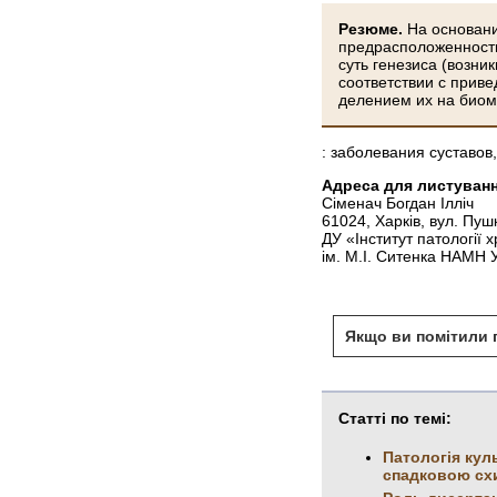
Резюме.
На основани
предрасположенность
суть генезиса (возн
соответствии с прив
делением их на биом
: заболевания суставо
Адреса для листуванн
Сіменач Богдан Ілліч
61024, Харків, вул. Пуш
ДУ «Інститут патології х
ім. М.І. Ситенка НАМН 
Якщо ви помітили п
Статті по темі:
Патологія кул
спадковою сх