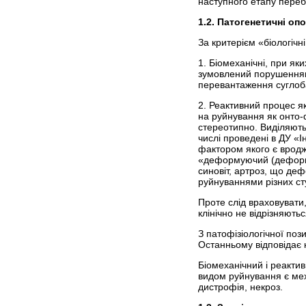
наступного етапу переб
1.2. Патогенетичні оп
За критерієм «біологічн
1. Біомеханічні, при як
зумовлений порушенням 
перевантаження суглоба,
2. Реактивний процес я
на руйнування як онто-
стереотипно. Виділяють 
числі проведені в
ДУ «Ін
фактором якого є вродж
«деформуючий (деформів
синовіт, артроз, що де
руйнуваннями різних ст
Проте слід враховувати
клінічно не відрізняют
З патофізіологічної поз
Останньому відповідає к
Біомеханічний і реакти
видом руйнування є мех
дистрофія, некроз.