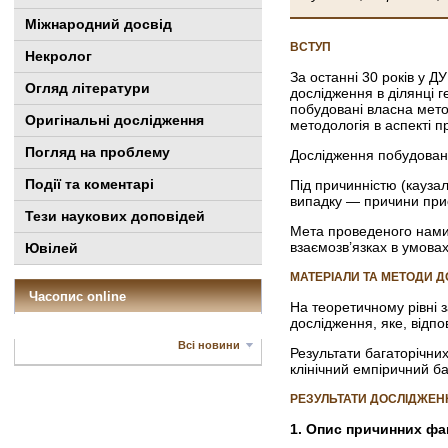
Міжнародний досвід
ВСТУП
Некролог
За останні 30 років у Д
Огляд літератури
дослідження в ділянці 
побудовані власна метод
Оригінальні дослідження
методологія в аспекті пр
Погляд на проблему
Дослідження побудоване
Події та коментарі
Під причинністю (кауза
випадку — причини при
Тези наукових доповідей
Мета проведеного нам
взаємозв’язках в умова
Ювілей
МАТЕРІАЛИ ТА МЕТОДИ 
Часопис online
На теоретичному рівні 
дослідження, яке, відпо
Всі новини
Результати багаторічни
клінічний емпіричний б
РЕЗУЛЬТАТИ ДОСЛІДЖЕН
1. Опис причинних фа