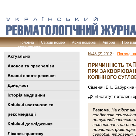
Головна
Свіжий номер
Архів номерів
Автори
Про ви
рецензування
№48 (2) 2012
:
Погляд на
Актуально
ПРИЧИННІСТЬ ТА Ї
Анонси та пресрелізи
ПРИ ЗАХВОРЮВАН
Власні спостереження
КОЛІННОГО СУГЛО
Дайджест
Сіменач Б.І.
,
Бабуркіна 
Історія медицини
ДУ «Інститут патології 
Клінiчні настанови та
Резюме.
На підставі
рекомендації
спадковою схильніст
пошукової системи а
Клінічні дослідження
захворювань на осно
причинних факторів: 
Лікарю-практику
суглобів, ятрогенні,