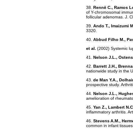
38.
Rennё C., Ramos Lop
of Y-chromosomal immunof
follicular adenomas. J. C
39.
Ando T., Imaizumi M.
3320.
40.
Abbud Filho M., Pav
et al.
(2002) Systemic lu
41.
Nelson J.L., Osten
42.
Barrett J.H., Brennan
nationwide study in the 
43.
de Man Y.A., Dolhain
prospective study. Arthr
44.
Nelson J.L., Hughes
amelioration of rheumatoi
45.
Yan Z., Lambert N.C
inflammatory arthritis. A
46.
Stevens A.M., Herme
common in infant tissues.