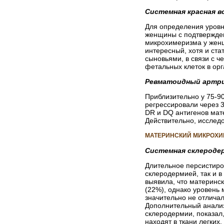
Системная красная в
Для определения уровн
женщины с подтвержден
микрохимеризма у женщ
интересный, хотя и ст
сыновьями, в связи с 
фетальных клеток в ор
Ревматоидный артри
Приблизительно у 75-9
регрессировали через 3
DR и DQ антигенов мат
Действительно, исследо
МАТЕРИНСКИЙ МИКРОХИ
Системная склероде
Длительное персистиро
склеродермией, так и в
выявила, что материнс
(22%), однако уровень
значительно не отличал
Дополнительный анализ
склеродермии, показал
находят в ткани легких