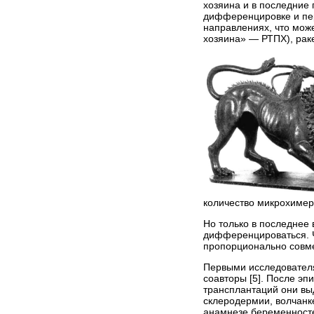
хозяина и в последние 
дифференцировке и пер
направлениях, что мож
хозяина» — РТПХ), раке
количество микрохимер
Но только в последнее
дифференцироваться. Ч
пропорционально совме
Первыми исследователя
соавторы [5]. После э
трансплантаций они вы
склеродермии, волчанке
анамнезе беременносте