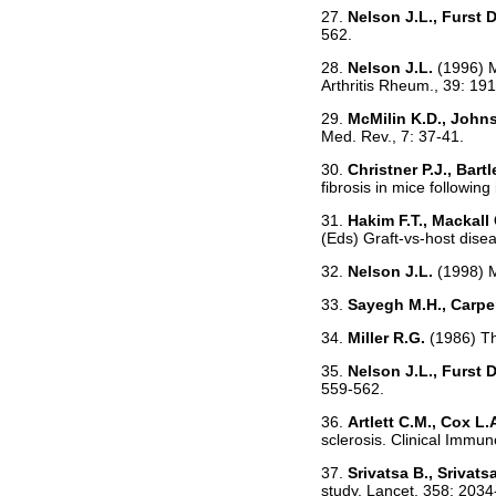
27.
Nelson J.L., Furst D
562.
28.
Nelson J.L.
(1996) 
Arthritis Rheum., 39: 19
29.
McMilin K.D., John
Med. Rev., 7: 37-41.
30.
Christner P.J., Bart
fibrosis in mice following
31.
Hakim F.T., Mackall
(Eds) Graft-vs-host dise
32.
Nelson J.L.
(1998) 
33.
Sayegh M.H., Carpe
34.
Miller R.G.
(1986) Th
35.
Nelson J.L., Furst D
559-562.
36.
Artlett C.M., Cox L.
sclerosis. Clinical Immu
37.
Srivatsa B., Srivats
study. Lancet, 358: 2034