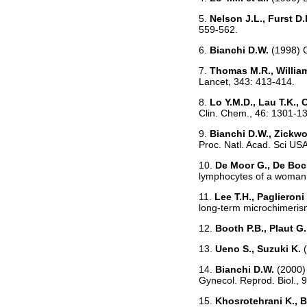
5.
Nelson J.L., Furst D.
559-562.
6.
Bianchi D.W.
(1998) C
7.
Thomas M.R., Williams
Lancet, 343: 413-414.
8.
Lo Y.M.D., Lau T.K., C
Clin. Chem., 46: 1301-1
9.
Bianchi D.W., Zickwol
Proc. Natl. Acad. Sci US
10.
De Moor G., De Bock
lymphocytes of a woman. 
11.
Lee T.H., Paglieroni 
long-term microchimerism
12.
Booth P.B., Plaut G.
13.
Ueno S., Suzuki K.
14.
Bianchi D.W.
(2000) 
Gynecol. Reprod. Biol., 
15.
Khosrotehrani K., 