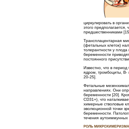
циркулировать в органи
этого предполагается,
предшественниками [15
Трансплацентарная миг
(фетальных клеток) на
толерантности у плода
беременности приводят 
постоянного присутстви
Известно, что в перио
ядром, тромбоциты, В-
20-25].
Фетальные мезенхималь
направлениях. Они опре
беременности [20]. Кр
CD31+), что наталкивае
химерные стволовые кл
эволюционной точки зр
беременности. Патолог
течения аутоиммунных п
РОЛЬ МИКРОХИМЕРИЗМА 