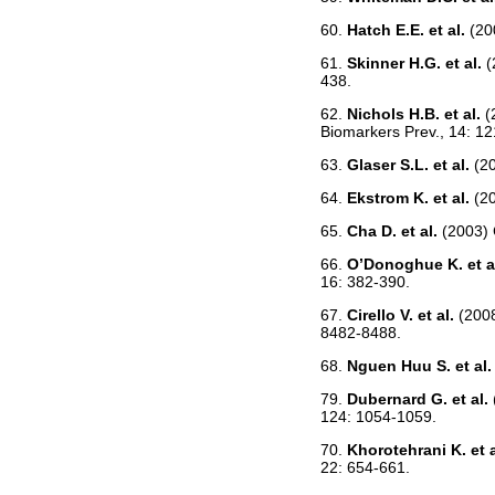
60.
Hatch E.E. et al.
(20
61.
Skinner H.G. et al.
(
438.
62.
Nichols H.B. et al.
(
Biomarkers Prev., 14: 1
63.
Glaser S.L. et al.
(2
64.
Ekstrom K. et al.
(2
65.
Cha D. et al.
(2003) 
66.
O’Donoghue K. et a
16: 382-390.
67.
Cirello V. et al.
(2008
8482-8488.
68.
Nguen Huu S. et al
79.
Dubernard G. et al.
124: 1054-1059.
70.
Khorotehrani K. et 
22: 654-661.