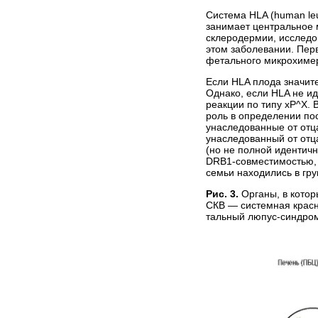
Система HLA (human le
занимает центральное м
склеродермии, исследо
этом заболевании. Пер
фетального микрохимери
Если HLA плода значит
Однако, если HLA не ид
реакции по типу хР^Х. 
роль в определении по
унаследованные от отц
унаследованный от отц
(но не полной идентич
DRB1-совместимостью, 
семьи находились в гр
Рис. 3.
Органы, в кото
СКВ — системная красн
тальный люпус-синдро