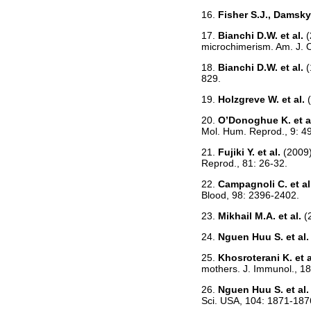
16.
Fisher S.J., Damsk
17.
Bianchi D.W. et al.
(
microchimerism. Am. J. O
18.
Bianchi D.W. et al.
(
829.
19.
Holzgreve W. et al.
20.
O’Donoghue K. et a
Mol. Hum. Reprod., 9: 4
21.
Fujiki Y. et al.
(2009)
Reprod., 81: 26-32.
22.
Campagnoli C. et al
Blood, 98: 2396-2402.
23.
Mikhail M.A. et al.
(
24.
Nguen Huu S. et al
25.
Khosroterani K. et 
mothers. J. Immunol., 1
26.
Nguen Huu S. et al
Sci. USA, 104: 1871-187