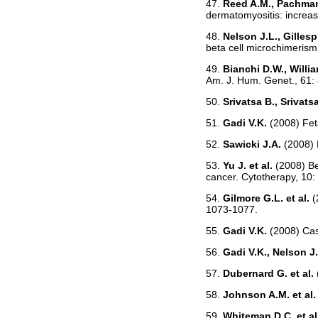
47.
Reed A.M., Pachman
dermatomyositis: increa
48.
Nelson J.L., Gillesp
beta cell microchimerism
49.
Bianchi D.W., Willia
Am. J. Hum. Genet., 61:
50.
Srivatsa B., Srivats
51.
Gadi V.K.
(2008) Fet
52.
Sawicki J.A.
(2008) 
53.
Yu J. et al.
(2008) Be
cancer. Cytotherapy, 10:
54.
Gilmore G.L. et al.
(
1073-1077.
55.
Gadi V.K.
(2008) Cas
56.
Gadi V.K., Nelson J
57.
Dubernard G. et al.
58.
Johnson A.M. et al
59.
Whiteman D.C. et al