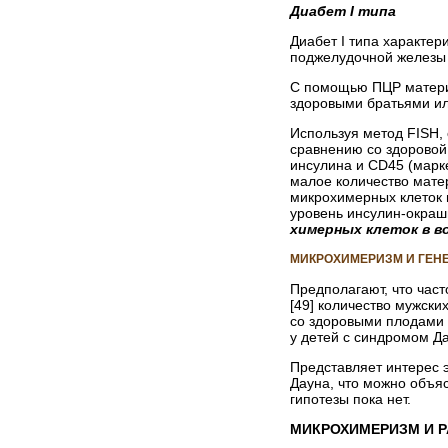
Диабет I типа
Диабет I типа характер
поджелудочной железы
С помощью ПЦР материн
здоровыми братьями ил
Используя метод FISH, 
сравнению со здоровой
инсулина и CD45 (марке
малое количество матер
микрохимерных клеток 
уровень инсулин-окраш
химерных клеток в 
МИКРОХИМЕРИЗМ И ГЕН
Предполагают, что час
[49] количество мужск
со здоровыми плодами м
у детей с синдромом Д
Представляет интерес 
Дауна, что можно объяс
гипотезы пока нет.
МИКРОХИМЕРИЗМ И Р