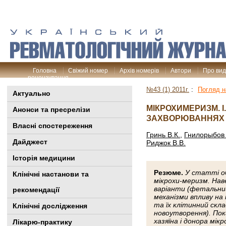
Головна
Свіжий номер
Архів номерів
Автори
Про ви
рецензування
№43 (1) 2011г.
:
Погляд н
Актуально
МІКРОХИМЕРИЗМ. I
Анонси та пресрелізи
ЗАХВОРЮВАННЯХ
Власні спостереження
Гринь В.К.
,
Гнилорыбов 
Дайджест
Риджок В.В.
Історія медицини
Резюме.
У статті о
Клінiчні настанови та
мікрохи-меризм. Нав
варіанти (фетальний
рекомендації
механізми впливу на
та їх клітинний скла
Клінічні дослідження
новоутворення). По
хазяїна і донора мі
Лікарю-практику