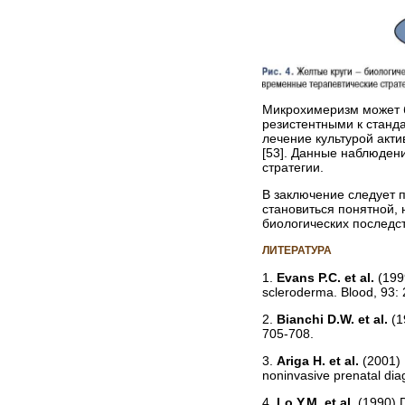
Микрохимеризм может б
резистентными к станд
лечение культурой акт
[53]. Данные наблюден
стратегии.
В заключение следует 
становиться понятной,
биологических последс
ЛИТЕРАТУРА
1.
Evans P.C. et al.
(199
scleroderma. Blood, 93:
2.
Bianchi D.W. et al.
(1
705-708.
3.
Ariga H. et al.
(2001) 
noninvasive prenatal dia
4.
Lo Y.M. et al.
(1990) 