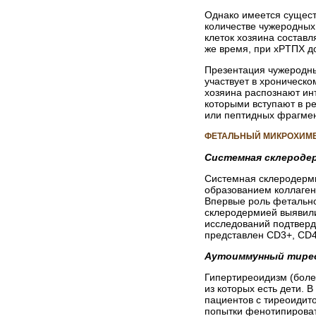
Однако имеется сущест
количестве чужеродных
клеток хозяина составл
же время, при xPTПX д
Презентация чужеродны
участвует в хроническ
хозяина распознают ин
которыми вступают в р
или пептидных фрагмент
ФЕТАЛЬНЫЙ МИКРОХИМЕ
Системная склероде
Системная склеродерми
образованием коллаген
Впервые роль фетально
склеродермией выявили
исследований подтверд
представлен CD3+, CD4
Аутоиммунный тире
Гипертиреоидизм (боле
из которых есть дети. 
пациентов с тиреоидито
попытки фенотипироват