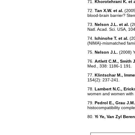
71.
Khorotehrani K. et 
72.
Tan X.W. et al.
(2005
blood-brain barrier? Ste
73.
Nelson J.L. et al.
(2
Natl. Acad. Sci. USA, 10
74.
Ichinohe T. et al.
(2
(NIMA)-mismatched famil
75.
Nelson J.L.
(2008) Y
76.
Artlett C.M., Smith 
Med., 338: 1186-1 191.
77.
Klintschar M., Immel
154(2): 237-241.
78.
Lambert N.C., Ericks
women and women with sc
79.
Pedrol E., Grau J.M
histocompatibility comple
80.
Yi Ye, Van Zyl Beren