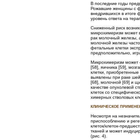
В последние годы пред
Рожавшие женщины с ф
внедрившихся в итоге ф
уровень ответа на тер
Сниженный риск возник
микрохимеризм может в
рак молочный железы, 
молочной железы часто
фетальные клетки эксп
предположительно, игра
Микрохимеризм может «
[58], яичника [59], моз
клетки, приобретенные
выявлены при раке шейк
[68], молочной [69] и 
качестве опухолевой с
клеток со специфическ
химерных стволовых кл
КЛИНИЧЕСКОЕ ПРИМЕНЕ
Несмотря на незначител
приспособлению и реге
клеток/клеток-предшест
тканей и может индуци
(рис. 4).