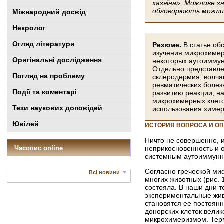
хазяїна». Можливе з
обговорюють можливі
Міжнародний досвід
Некролог
Огляд літератури
Резюме.
В статье о
изучения микрохимер
Оригінальні дослідження
некоторых аутоиммун
Отдельно представле
Погляд на проблему
склеродермия, волчан
ревматических болез
Події та коментарі
развитию реакции, н
микрохимерных клето
Тези наукових доповідей
использования химер
Ювілей
ИСТОРИЯ ВОПРОСА И О
Ничто не совершенно, 
Часопис online
неприкосновенность и о
системным аутоиммунн
Согласно греческой ми
Всі новини
многих животных (рис. 
состояла. В наши дни 
экспериментальные жив
становятся ее постоян
донорских клеток велик
микрохимеризмом. Терм