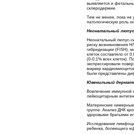
выявляется и фетальный
склеродермии.
Тем не менее, пока не
патологическую роль он
Неонатальный люпус
Неонатальный люпус-си
риску возникновения 
гибридизации (FISH), 
клеток составляло от 0
(0-0,1% всех клеток).
экспрессировали повер
маркер кардиомиоцитов)
были представлены ди
Ювенильный дермат
Вовлечение иммунной 
лейкоцитарным антиген
Материнские химерные 
группе. Анализ ДНК кр
здоровыми братьями ил
Исследование лимфоцит
ребенка, болеющего юД