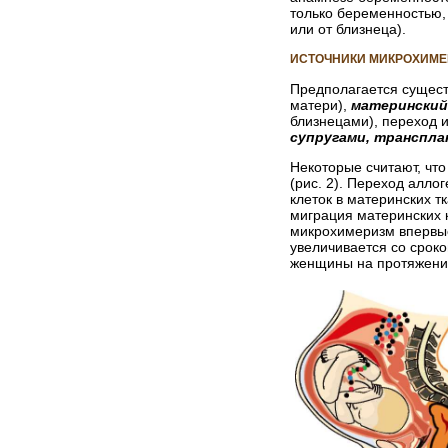
только беременностью,
или от близнеца).
ИСТОЧНИКИ МИКРОХИМ
Предполагается сущест
матери),
матерински
близнецами), переход 
супругами, транспл
Некоторые считают, что
(рис. 2). Переход алл
клеток в материнских 
миграция материнских 
микрохимеризм впервые 
увеличивается со сроко
женщины на протяжении