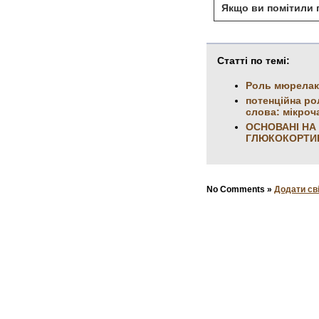
Якщо ви помітили п
Статті по темі:
Роль мюрелак
потенційна ро
слова: мікроч
ОСНОВАНІ НА
ГЛЮКОКОРТИ
No Comments »
Додати св