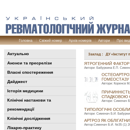
Головна
Свіжий номер
Архів номерів
Автори
Про ви
Актуально
Заклад : ДУ «Інститут п
Анонси та пресрелізи
ЯТРОГЕННИЙ ФАКТОР
Автори: Бабуркина Е.П. Симена
Власні спостереження
ОСТЕОАРТРОЗ
ГОМЕОСТАЗУ 
Дайджест
Автори: Коренєв М.
Історія медицини
ПРИЧИННІСТЬ
СПАДКОВОЮ С
Клінiчні настанови та
Автори: Сименач Б.
рекомендації
ТИПОЛОГІЧНІ ОСОБЛИ
Автори: Сименач Б.И. Бабуркин
Клінічні дослідження
АРТРОЗ ЯК ОБЛІГАТН
Автор:Сименач Б.И. №35 (1) 200
Лікарю-практику