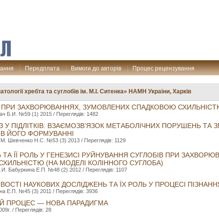
дання
Передплата
Вимоги до авторів
Процес рецензування
атології хребта та суглобів ім. М.І. Ситенка» НАМН України, Харків
 ПРИ ЗАХВОРЮВАННЯХ, ЗУМОВЛЕНИХ СПАДКОВОЮ СХИЛЬНІСТ
ч Б.И. №59 (1) 2015 / Переглядів: 1482
 У ПІДЛІТКІВ: ВЗАЄМОЗВ’ЯЗОК МЕТАБОЛІЧНИХ ПОРУШЕНЬ ТА 
В ЙОГО ФОРМУВАННІ
М. Шевченко Н.С. №53 (3) 2013 / Переглядів: 1129
 ТА ЇЇ РОЛЬ У ГЕНЕЗИСІ РУЙНУВАННЯ СУГЛОБІВ ПРИ ЗАХВОР
ХИЛЬНІСТЮ (НА МОДЕЛІ КОЛІННОГО СУГЛОБА)
И. Бабуркина Е.П. №48 (2) 2012 / Переглядів: 1107
ВОСТІ НАУКОВИХ ДОСЛІДЖЕНЬ ТА ЇХ РОЛЬ У ПРОЦЕСІ ПІЗНАНН
а Е.П. №45 (3) 2011 / Переглядів: 3936
ИЙ ПРОЦЕС — НОВА ПАРАДИГМА
9г. / Переглядів: 28