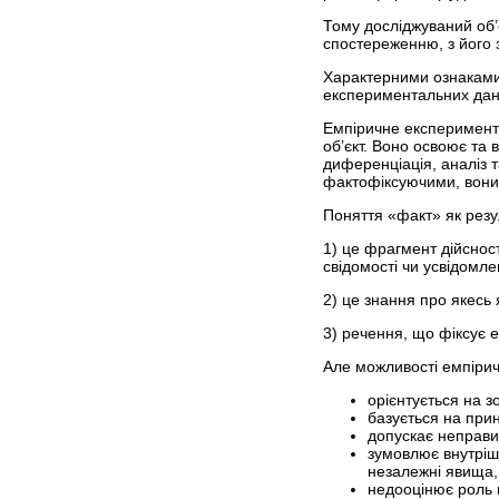
Тому досліджуваний об’є
спостереженню, з його з
Характерними ознаками 
експериментальних даних
Емпіричне експеримента
об’єкт. Воно освоює та
диференціація, аналіз 
фактофіксуючими, вони 
Поняття «факт» як резул
1) це фрагмент дійсност
свідомості чи усвідомле
2) це знання про якесь 
3) речення, що фіксує 
Але можливості емпірич
орієнтується на з
базується на прин
допускає неправил
зумовлює внутрішн
незалежні явища, 
недооцінює роль п