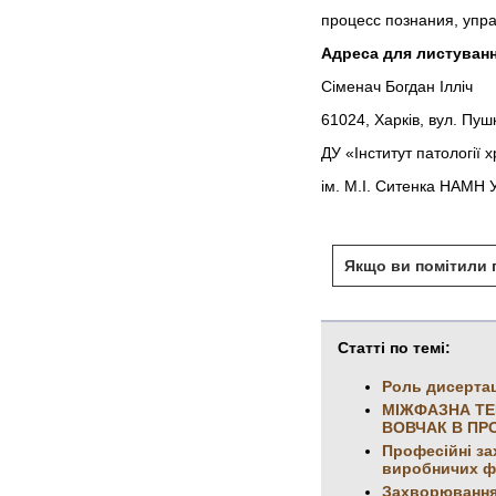
процесс познания, упр
Адреса для листуванн
Сіменач Богдан Ілліч
61024, Харків, вул. Пуш
ДУ «Інститут патології х
ім. М.І. Ситенка НАМН 
Якщо ви помітили п
Статті по темі:
Роль дисертац
МІЖФАЗНА ТЕ
ВОВЧАК В ПР
Професійні за
виробничих фак
Захворювання 