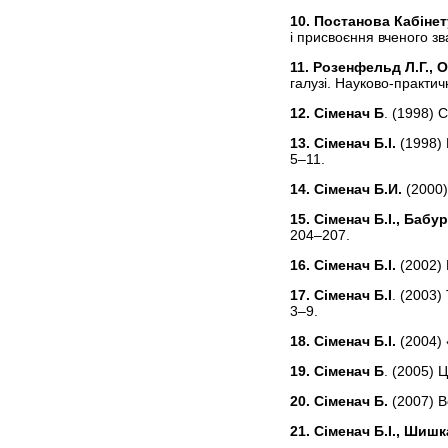
10. Постанова Кабінет
і присвоєння вченого зв
11. Розенфельд Л.Г., О
галузі. Науково-практич
12. Сіменач Б
. (1998) 
13. Сіменач Б.І.
(1998) 
5–11.
14. Сіменач Б.И.
(2000)
15. Сіменач Б.І., Бабу
204–207.
16. Сіменач Б.І.
(2002)
17. Сіменач Б.І
. (2003)
3–9.
18. Сіменач Б.І.
(2004) 
19. Сіменач Б
. (2005) 
20. Сіменач Б.
(2007) В
21. Сіменач Б.І., Шишк