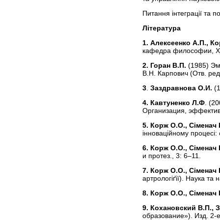
Питання інтеграції та п
Література
1. Алексеенко А.П., К
кафедра философии, Х
2. Горан В.П.
(1985) Э
В.Н. Карпович (Отв. ред
3
.
Заздравнова О.И.
(
4. Кавтуненко Л.Ф
. (2
Организация, эффективн
5. Корж О.О., Сіменач 
інноваційному процесі: 
6. Корж О.О., Сіменач 
и протез., 3: 6–11.
7. Корж О.О., Сіменач Б
артрологіґії). Наука та 
8. Корж О.О., Сіменач 
9. Кохановский В.П., 
образование»). Изд. 2-е