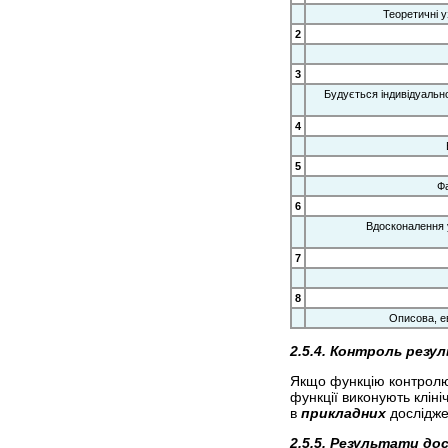
Теоретичні у
2
3
Будується індивідуально
4
5
Фа
6
Вдосконалення у
7
8
Описова, е
2.5.4. Контроль резу
Якщо функцію контролю
функції виконують клініч
в
прикладних
дослідже
2.5.5. Результати до