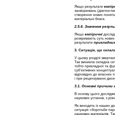
Якщо результати
емпір
захворювань (діагностик
створення нових понять
матеріальні блага.
2.5.6. Значення резу
Якщо
емпіричні
дослід
розкривають суть нових 
результати
прикладни
3. Ситуація, що склал
У цьому розділі звертає
Так виникла складна сит
тобто прикладної та фу
суб’єктивних концептуал
відповідно до власних п
і при рецензуванні дис
3.1. Основні причини
В основу цього дослідже
наукових установ, з різ
Як виходить із наших д
ситуація «боротьби пара
наукових матеріалів. Та