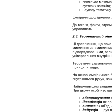
виключає можливі
суттєвих зв’язків);
наукову тематику 
Емпіричні дослідження 
До того ж, факти, отрим
управляють.
2.3. Теоретичний рів
Ці досягнення, що поча
мислення чи «мислених 
підпорядкованими, зали
універсальних внутрішн
Теоретичні узагальнення
принципи тощо.
На основі емпіричного 
внутрішнього руху», зак
Найважливішим завданням
При цьому особливо шир
абстрагування
я
ідеалізація
як пр
синтез
як об’єдн
дедукція
— рух п