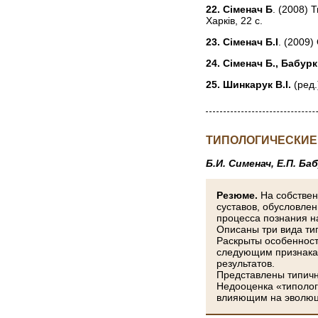
22. Сіменач Б
. (2008) 
Харків, 22 с.
23. Сіменач Б.І
. (2009)
24. Сіменач Б., Бабурк
25. Шинкарук В.І.
(ред.
ТИПОЛОГИЧЕСКИЕ
Б.И. Сименач, Е.П. Ба
Резюме.
На собстве
суставов, обусловле
процесса познания н
Описаны три вида ти
Раскрыты особенност
следующим признакам
результатов.
Представлены типичн
Недооценка «типолог
влияющим на эволюц