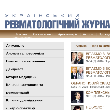
Головна
Свіжий номер
Архів номерів
Автори
Про ви
рецензування
Актуально
Рубрика : Події та коме
Анонси та пресрелізи
ВІТАЄМО ЗІ 
РЕВМАТОЛОГІ
Власні спостереження
№64 (2) 2016 / Пер
ВІТАЄМО З В
Дайджест
РЕВМАТОЛОГІ
№63 (1) 2016 / Пер
Історія медицини
ОБРАНО НОВИЙ СКЛАД
Клінiчні настанови та
№62 (4) 2015 / Переглядів: 375
рекомендації
КОМПЛЕКСНЫ
№61 (3) 2015 / Пер
Клінічні дослідження
НЕКРОЛОГ
Лікарю-практику