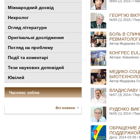
№60 (2) 2015 / Пер
Міжнародний досвід
ГЕОРГІЮ ВІК
Некролог
№59 (1) 2015 / Пер
Огляд літератури
БОЛЬ В СПИН
Оригінальні дослідження
РЕВМАТОЛОГ
Автор:Федорова Оль
Погляд на проблему
КОНГРЕС EUL
Події та коментарі
Автори: Коваленко 
Тези наукових доповідей
МЕДИКО-СОЦ
БИОТЕХНОЛО
Ювілей
Автор:Федорова Оль
ВЛАДИСЛАВУ
Часопис online
№57 (3) 2014 / Пер
Всі новини
РУДЕНКО ВИК
№55 (1) 2014 / Пер
ОБРАЩЕНИЕ 
ПОДДЕРЖКОЙ
Дата: 2014-03-05 / 