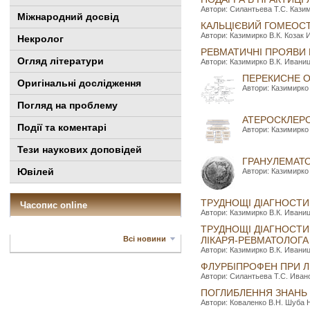
Автори: Силантьева Т.С. Казими
Міжнародний досвід
КАЛЬЦІЄВИЙ ГОМЕОСТ
Автори: Казимирко В.К. Козак И
Некролог
РЕВМАТИЧНІ ПРОЯВИ 
Огляд літератури
Автори: Казимирко В.К. Иваницк
ПЕРЕКИСНЕ О
Оригінальні дослідження
Автори: Казимирко 
Погляд на проблему
АТЕРОСКЛЕРО
Події та коментарі
Автори: Казимирко 
Тези наукових доповідей
ГРАНУЛЕМАТО
Ювілей
Автори: Казимирко 
ТРУДНОЩІ ДІАГНОСТИ
Часопис online
Автори: Казимирко В.К. Иваницк
ТРУДНОЩІ ДІАГНОСТИ
Всі новини
ЛІКАРЯ-РЕВМАТОЛОГА
Автори: Казимирко В.К. Иваницк
ФЛУРБІПРОФЕН ПРИ Л
Автори: Силантьева Т.С. Ивано
ПОГЛИБЛЕННЯ ЗНАНЬ З
Автори: Коваленко В.Н. Шуба Н.