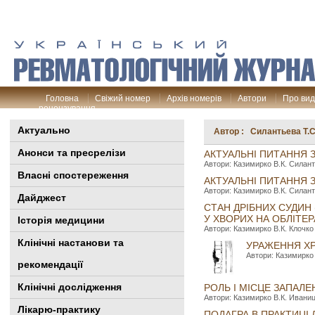
Головна
Свіжий номер
Архів номерів
Автори
Про ви
рецензування
Актуально
Автор : Силантьева Т.С
Анонси та пресрелізи
АКТУАЛЬНІ ПИТАННЯ 
Автори: Казимирко В.К. Силант
Власні спостереження
АКТУАЛЬНІ ПИТАННЯ 
Автори: Казимирко В.К. Силанть
Дайджест
СТАН ДРІБНИХ СУДИН 
У ХВОРИХ НА ОБЛІТЕ
Історія медицини
Автори: Казимирко В.К. Клочко 
Клінiчні настанови та
УРАЖЕННЯ ХР
Автори: Казимирко 
рекомендації
Клінічні дослідження
РОЛЬ І МІСЦЕ ЗАПАЛ
Автори: Казимирко В.К. Иваницк
Лікарю-практику
ПОДАГРА В ПРАКТИЦІ 