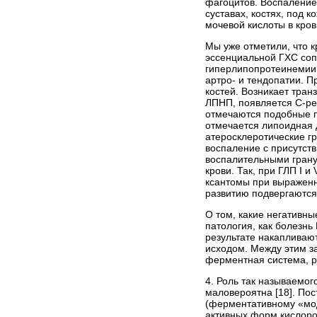
фагоцитов. Воспаление
суставах, костях, под 
мочевой кислоты в кро
Мы уже отметили, что к
эссенциальной ГХС соп
гиперлипопротеинемии (
артро- и тендопатии. П
костей. Возникает тра
ЛПНП, появляется С-реа
отмечаются подобные п
отмечается липоидная д
атеросклеротические г
воспаление с присутств
воспалительными грану
крови. Так, при ГЛП I 
ксантомы при выраженн
развитию подвергаются
О том, какие негативны
патология, как болезнь
результате накапливаю
исходом. Между этим з
ферментная система, 
4. Роль так называемо
маловероятна [18]. По
(ферментативному «мо
активных форм кислоро