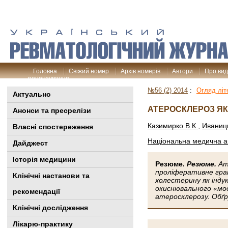
Головна
Свіжий номер
Архів номерів
Автори
Про ви
рецензування
№56 (2) 2014
:
Огляд літ
Актуально
АТЕРОСКЛЕРОЗ ЯК
Анонси та пресрелізи
Казимирко В.К.
,
Иваниц
Власні спостереження
Національна медична ак
Дайджест
Історія медицини
Резюме.
Резюме.
Ат
проліферативне гра
Клінiчні настанови та
холестерину як інду
окиснювального «мод
рекомендації
атеросклерозу. Обґр
Клінічні дослідження
Лікарю-практику