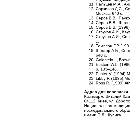
Пальцев М.А., Ани
Саркисов Д.С., Се
Москва, 640 с.
Серов В.В., Пауко
Серов В.В., Шехт
Серов В.В. (1998)
Струков А.И., Ка
Струков А.И., Сер
с.
Томпсон Г.Р. (199
Шехтер А.Б., Серо
640 с.
Goldstein I., Brow
Epstein W.L. (1980
р. 133–148.
Fuster V. (1994) M
Libby P. (1995) Mo
Ross R. (1999) Ath
Адрес для переписки:
Казимирко Виталий Ка
04112, Киев, ул. Дорого
Национальная медицин
последипломного обра
имени П.Л. Шупика