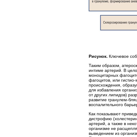
Рисунок.
Ключевое соб
Таким образом, атерос
интиме артерий. В цел
моноцитарных фагоцито
фагоцитов, или гистио-
происхождения, образу
для избавления органи
от других липидов) ра
развитие гранулем-бля
воспалительного барье
Как показывают привед
дистрофию (холестерин
артерий, а также в не
организме не расщепля
выведением из организм