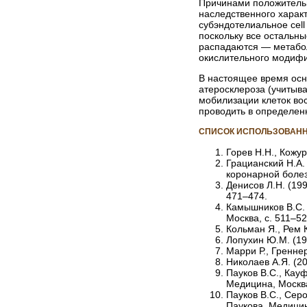
Причинами положительн
наследственного харак
субэндотелиальное
cel
поскольку все остальны
распадаются — метабол
окислительного модифи
В настоящее время осн
атеросклероза (учитыва
мобилизации клеток во
проводить в определен
СПИСОК ИСПОЛЬЗОВАНН
Горев Н.Н., Кожур
Грацианский Н.А.
коронарной болез
Денисов Л.Н. (19
471–474.
Камышников В.С.
Москва, с. 511–52
Кольман Я., Рем К
Лопухин Ю.М. (19
Марри Р., Греннер
Николаев А.Я. (2
Пауков В.С., Кау
Медицина, Москва
Пауков В.С., Серо
Паукова. Медицин