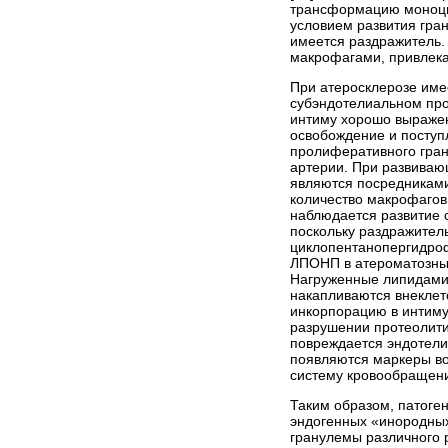
трансформацию моноцит
условием развития гран
имеется раздражитель. 
макрофагами, привлека
При атеросклерозе име
субэндотелиальном про
интиму хорошо выражен
освобождение и поступ
пролиферативного гран
артерии. При развиваю
являются посредниками
количество макрофагов
наблюдается развитие 
поскольку раздражител
циклопентанопергидроф
ЛПОНП в атероматозны
Нагруженные липидами 
накапливаются внеклето
инкорпорацию в интиму
разрушении протеолити
повреждается эндотели
появляются маркеры вос
систему кровообращени
Таким образом, патоге
эндогенных «инородных
гранулемы различного р