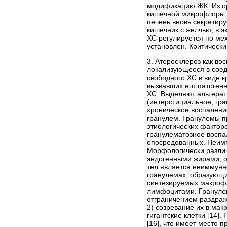
модификацию ЖК. Из ор
кишечной микрофлоры, 
печень вновь секретиру
кишечник с желчью, в э
ХС регулируется по ме
установлен. Критическ
3. Атеросклероз как в
локализующееся в соед
свободного ХС в виде 
вызвавших его патогенн
ХС. Выделяют альтерат
(интерстициальное, гр
хроническое воспален
гранулем. Гранулемы п
этиологических фактор
гранулематозное воспа
опосредованных. Неимм
Морфологически различ
эндогенными жирами, от
тел является неиммунн
гранулемах, образующи
синтезируемых макрофа
лимфоцитами. Гранулем
отграничением раздражи
2) созревание их в мак
гигантские клетки [14]
[16], что имеет место 