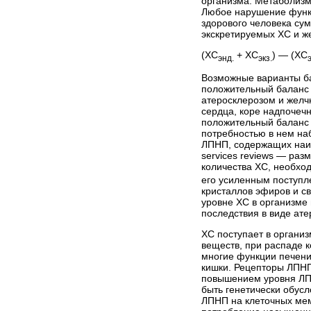
организма. Метаболизм
Любое нарушение функц
здорового человека сум
экскретируемых ХС и ж
(ХС
+ ХС
) — (ХС
энд.
экз.
Возможные варианты ба
положительный баланс 
атеросклерозом и желчн
сердца, коре надпочечн
положительный баланс 
потребностью в нем на
ЛПНП, содержащих наиб
services reviews
— разме
количества ХС, необхо
его усиленным поступле
кристаллов эфиров и с
уровне ХС в организме
последствия в виде ате
ХС поступает в организ
веществ, при распаде 
многие функции печени
кишки. Рецепторы ЛПНП
повышением уровня ЛПН
быть генетически обус
ЛПНП на клеточных мем