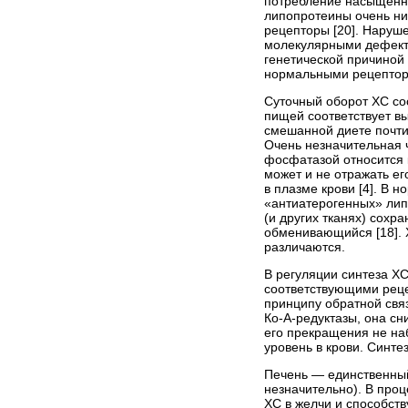
потребление насыщенн
липопротеины очень ни
рецепторы [20]. Нару
молекулярными дефекта
генетической причиной
нормальными рецептор
Суточный оборот ХС сос
пищей соответствует вы
смешанной диете почти 
Очень незначительная 
фосфатазой относится 
может и не отражать ег
в плазме крови [4]. В 
«антиатерогенных» липо
(и других тканях) сох
обменивающийся [18]. Х
различаются.
В регуляции синтеза ХС
соответствующими реце
принципу обратной свя
Ко-А-редуктазы, она с
его прекращения не на
уровень в крови. Синте
Печень — единственный
незначительно). В про
ХС в желчи и способс