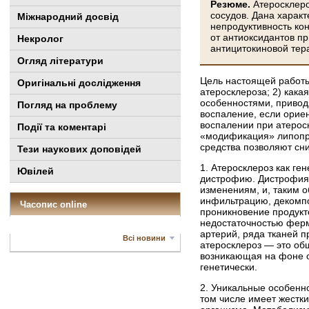
Резюме.
Атеросклеро
сосудов. Дана харак
Міжнародний досвід
непродуктивность ко
от антиоксидантов п
Некролог
антицитокиновой тер
Огляд літератури
Цель настоящей работы
Оригінальні дослідження
атеросклероза; 2) кака
особенностями, приводя
Погляд на проблему
воспаление, если орие
воспалении при атерос
Події та коментарі
«модификация» липопро
средства позволяют сн
Тези наукових доповідей
1. Атеросклероз как ге
Ювілей
дистрофию. Дистрофия 
изменениям, и, таким 
инфильтрацию, декомпо
Часопис online
проникновение продукт
недостаточностью ферм
артерий, ряда тканей п
Всі новини
атеросклероз — это об
возникающая на фоне о
генетически.
2. Уникальные особенн
том числе имеет жестк