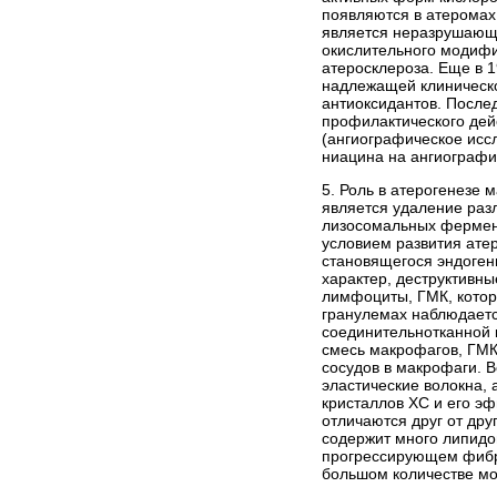
появляются в атеромах
является неразрушающа
окислительного модифи
атеросклероза. Еще в 
надлежащей клиническо
антиоксидантов. После
профилактического дей
(ангиографическое исс
ниацина на ангиографи
5. Роль в атерогенезе
является удаление разл
лизосомальных фермент
условием развития ате
становящегося эндоге
характер, деструктивн
лимфоциты, ГМК, котор
гранулемах наблюдаетс
соединительнотканной к
смесь макрофагов, ГМК
сосудов в макрофаги. 
эластические волокна,
кристаллов ХС и его эф
отличаются друг от дру
содержит много липидо
прогрессирующем фибр
большом количестве мо