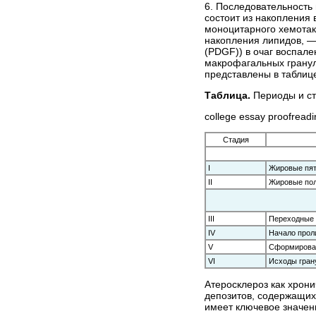
6. Последовательность
состоит из накопления
моноцитарного хемотак
накопления липидов, —
(PDGF)) в очаг воспал
макрофагальных гранул
представлены в таблиц
Таблица.
Периоды и ст
college essay proofreadi
Стадия
I
Жировые пя
II
Жировые по
III
Переходные 
IV
Начало прол
V
Сформирова
VI
Исходы гран
Атеросклероз как хрон
депозитов, содержащих
имеет ключевое значен