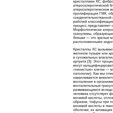
кристаллами ХС, фибро
атеросклеротической б
атеросклеротическом в
пролиферация ГМК, об
соединительнотканной 
рабочей классификацие
процесс представляет 
Морфологически атерос
гранулемы, образующие
бляшки — это зрелые м
расположенными эндоге
Кристаллы ХС вызывают 
желчном пузыре или кр
в сухожильных влагалищ
артрита [3]. Этот про
могут кальцифицироват
«пенистые» клетки — ма
патологии). Как мы отм
накапливается внеклет
воспаления в организм
воспалительные гранул
развивающимся вследст
человека отсутствует 
мочевой кислоты, отло
образом, тофусы при п
мочевой кислоты в тка
оболочки, их активация