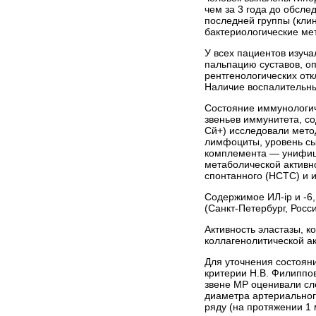
чем за 3 года до обсл
последней группы (кли
бактериологические ме
У всех пациентов изуча
пальпацию суставов, о
рентгенологических от
Наличие воспалительн
Состояние иммунологич
звеньев иммунитета, с
Сй+) исследовали мето
лимфоциты, уровень сы
комплемента — унифиц
метаболической активн
спонтанного (НСТС) и и
Содержимое ИЛ-ip и -6
(Санкт-Петербург, Росси
Активность эластазы, 
коллагенолитической ак
Для уточнения состоян
критерии Н.В. Филиппо
звене МР оценивали сл
диаметра артериальног
ряду (на протяжении 1 