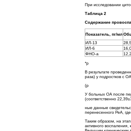
При исследовании цито
Таблица 2
Содержание провоспа
Показатель, пг/мл
Общ
ИЛ-13
28,
ИЛ-6
16,
ФНО-а
12,
*р
В результате проведен
раза) у подростков с О
(р
У больных ОА после пе
(соответственно 22,39±3
ные данные свидетельс
перенесенного РеА, где
Таким образом, на эта
активного воспаления,
Ведущим клиническим п