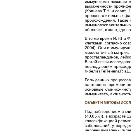
иммуноком-плексным ме
выраженности пролифер
(Копьева Т.Н. и соавт
провоспалительных фак
происхождения. Такие 
иммуновоспалительных 
оболочки, в зоне, где н
В то же время ИЛ-1 и 
клетками, согласно сов
2004). Они стимулирую
межклеточный матрикс 
простагландинов, лейко
В этой связи исследов
последующим присоедин
гибели (РеПейеги.Р. а1.,
Роль данных процессов
настоящего времени не
основные клинико-инстр
иммунитета, активност
ОБЪЕКТ И МЕТОДЫ ИСС
Под наблюдением в кли
(40,85%)), в возрасте 
классификацией ревмат
заболеваний, утвержде
человек выявлены гипе