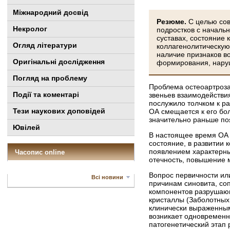
Міжнародний досвід
Резюме.
С целью со
Некролог
подростков с началь
суставах, состояние 
Огляд літератури
коллагенолитическую 
наличие признаков в
Оригінальні дослідження
формирования, наруш
Погляд на проблему
Проблема остеоартроза
Події та коментарі
звеньев взаимодействи
послужило толчком к р
Тези наукових доповідей
ОА смещается к его бол
значительно раньше по
Ювілей
В настоящее время ОА р
состояние, в развитии
появлением характерных
Часопис online
отечность, повышение м
Вопрос первичности ил
Всі новини
причинам синовита, со
компонентов разрушающ
кристаллы (Заболотных 
клинически выраженным
возникает одновременн
патогенетический этап