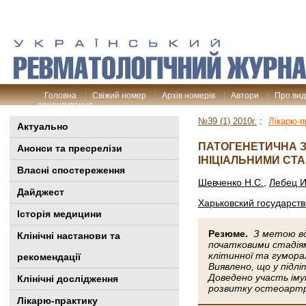
Головна
Свіжий номер
Архів номерів
Автори
Про ви
рецензування
№39 (1) 2010г.
:
Лікарю-п
Актуально
ПАТОГЕНЕТИЧНА З
Анонси та пресрелізи
ІНІЦІАЛЬНИМИ СТ
Власні спостереження
Шевченко Н.С.
,
Лебец И
Дайджест
Харьковский государст
Історія медицини
Резюме.
З метою вд
Клінiчні настанови та
початковими стадіям
клітинної та гумора
рекомендації
Виявлено, що у підл
Доведено участь іму
Клінічні дослідження
розвитку остеоартр
Лікарю-практику