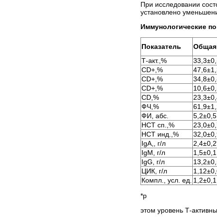
При исследовании сост
установлено уменьшени
Иммунологические пок
Показатель
Общая
Т-акт.,%
33,3±0,
CD+,%
47,6±1,
CD+,%
34,8±0,
CD+,%
10,6±0,
CD,%
23,3±0,
ФЧ,%
61,9±1
ФИ, абс.
5,2±0,5
НСТ сп.,%
23,0±0,
НСТ инд.,%
32,0±0,
IgА,, г/л
2,4±0,2
IgМ, г/л
1,5±0,1
IgG, г/л
13,2±0,
ЦИК, г/л
1,12±0
Компл., усл. ед.
1,2±0,1
*р
этом уровень Т-актив