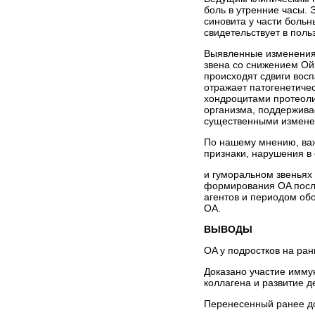
боль в утренние часы.
синовита у части больн
свидетельствует в поль
Выявленные изменения 
звена со снижением Ой
происходят сдвиги вос
отражает патогенетиче
хондроцитами протеоли
организма, поддержива
существенными изменен
По нашему мнению, важ
признаки, нарушения в
и гуморальном звеньях
формирования OA после
агентов и периодом об
OA.
ВЫВОДЫ
OA у подростков на ран
Доказано участие имму
коллагена и развитие д
Перенесенный ранее до