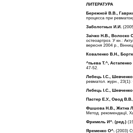
ЛИТЕРАТУРА
Бережной В.В., Гаврил
процесса при ревматоид
Заболотных И.И.
(2005
Заiчко H.B., Волоско 
остеоартроз. У кн.: Акт
вересня 2004 р., Вінниц
Коваленко B.H., Борт
^пьева Т.^, Aстапенко 
47-52.
Лебець І.С., Шевченко
ревматол. журн., 23(1):
Лебець I.C., Шевченко
Пастер Е.У., Oвод В.В.
Фшшова H.B., Жктна Л.
Метод. рекомендації, Ха
Фримель И^. (ред.)
(19
Яременко O^.
(2003) Су