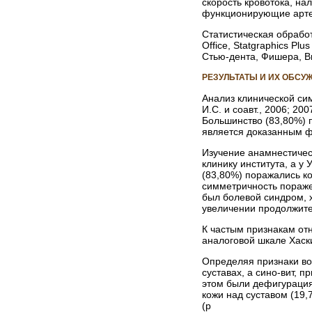
скорость кровотока, на
функционирующие арте
Статистическая обрабо
Office, Statgraphics P
Стью-дента, Фишера, В
РЕЗУЛЬТАТЫ И ИХ ОБСУ
Анализ клинической си
И.С. и соавт., 2006; 20
Большинство (83,80%) 
является доказанным ф
Изучение анамнестическ
клинику института, а у У
(83,80%) поражались к
симметричность пораже
был болевой синдром, 
увеличении продолжите
К частым признакам отн
аналоговой шкале Хаск
Определяя признаки во
суставах, а сино-вит,
этом были дефигурация
кожи над суставом (19
(р