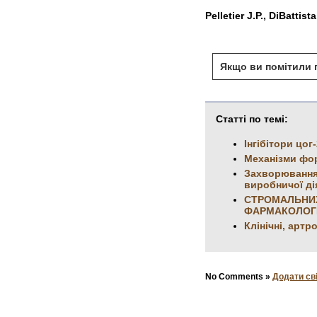
Pelletier J.P., DiBattist
Якщо ви помітили п
Статті по темі:
Інгібітори цог
Механізми фор
Захворювання 
виробничої ді
СТРОМАЛЬНИХ
ФАРМАКОЛОГІ
Клінічні, артр
No Comments »
Додати св