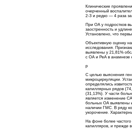
Клинические проявлени
очерченный воспалител
2-3 и редко — 4 раза з
При ОА у подростков в
заостренность и удлин
Установлено, что первы
Объективную оценку на
исследования. Признак
выявлены у 21,81% обсл
с ОА и РеА в анамнезе 
р
С целью выяснения ген
микроциркуляции. Уста
определялись извитост
капиллярных рядов (74
(31,13%). У части бол
является изменение СА
больных ОА выявлены и
наличии ГМС. В ряду к
укорочение. Характерн
На фоне более частого
капилляров, и прежде в