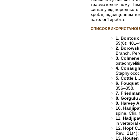
травматологічному. Тим 
сигналу від переднього
хребті, підвищенням те
патології хребта.
СПИСОК ВИКОРИСТАНОЇ 
1. Bontoux 
59(6): 401–
2. Borowski
Branch. Per
3. Colmener
osteomyeliti
4. Conaught
Staphylococc
5. Cottle L.
6. Fouquet B
356–358.
7. Friedman
8. Gorgulu 
9. Harvey A.
10. Hadjipa
spine. Clin.
11. Hadjipa
in vertebral
12. Hopf C.
Rev., 21(4)
13. Houten 