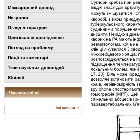
Суглоби хребта при ревм
відділ внаслідок артри
Міжнародний досвід
можуть зміщуватися і с
Некролог
хворобі, з віком приєд
туберкульозного характ
Огляд літератури
судинними порушеннями.
дисциту. Нерідко відзн
Оригінальні дослідження
хворих на РА мають інфе
ревматологам, хоча на п
Погляд на проблему
клініці лікувалися 3 хв
міжхребцевого хряща, п
Події та коментарі
розповсюджується на при
підвищення температури
Тези наукових доповідей
локальним болем, який 
17, 20]. Біль може ірра
Ювілей
дозволяє встановити ра
країв, нерівномірність
spy phone
спостерігають
Часопис online
томографія (МРТ). Цей 
спінальних абсцесів (р
паравертебральних м’як
Всі новини