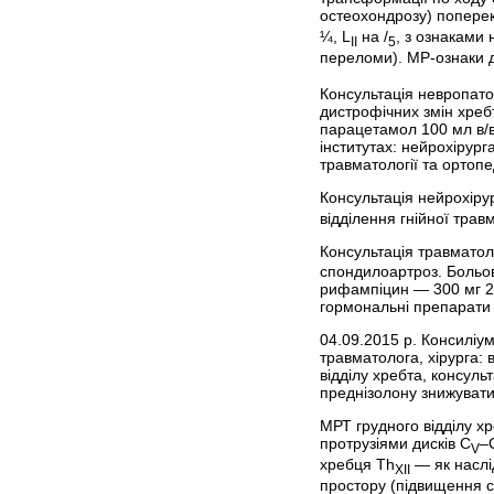
остеохондрозу) поперек
¼, L
на /
, з ознаками
II
5
переломи). МР-ознаки 
Консультація невропато
дистрофічних змін хреб
парацетамол 100 мл в/в 
інститутах: нейрохірур
травматології та ортоп
Консультація нейрохірур
відділення гнійної травм
Консультація травматоло
спондилоартроз. Больов
рифампіцин — 300 мг 2 р
гормональні препарати 
04.09.2015 р. Консиліум
травматолога, хірурга:
відділу хребта, консуль
преднізолону знижувати 
МРТ грудного відділу хр
протрузіями дисків C
–
V
хребця Th
— як наслі
ХII
простору (підвищення с