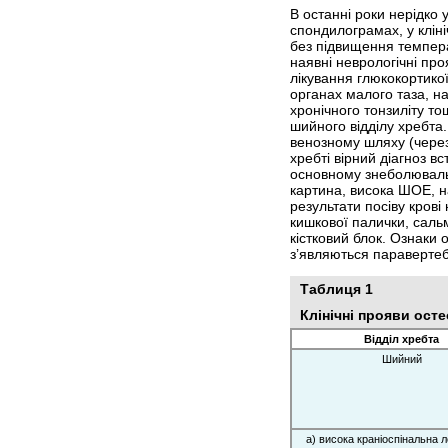
В останні роки нерідко 
спондилограмах, у клін
без підвищення темпера
наявні неврологічні про
лікування глюкокортикоїд
органах малого таза, на
хронічного тонзиліту т
шийного відділу хребта
венозному шляху (через
хребті вірний діагноз 
основному знеболювальн
картина, висока ШОЕ, н
результати посіву крові
кишкової палички, сальм
кістковий блок. Ознаки 
з’являються паравертебр
Таблиця 1
Клінічні прояви осте
Відділ хребта
Шийний
а) висока краніо­спінальна л