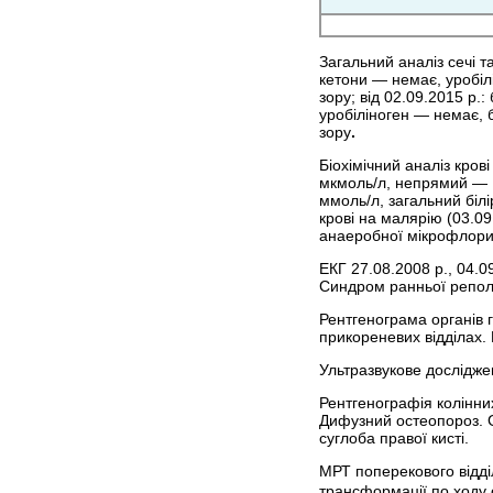
Загальний аналіз сечі т
кетони — немає, уробіл
зору; від 02.09.2015 р.
уробіліноген — немає, 
зору
.
Біохімічний аналіз кров
мкмоль/л, непрямий — 1
ммоль/л, загальний біл
крові на малярію (03.09
анаеробної мікрофлори
ЕКГ 27.08.2008 р., 04.0
Синдром ранньої реполя
Рентгенограма органів 
прикореневих відділах. 
Ультразвукове досліджен
Рентгенографія колінних
Дифузний остеопороз. Ge
суглоба правої кисті.
МРТ поперекового відділ
трансформації по ходу 