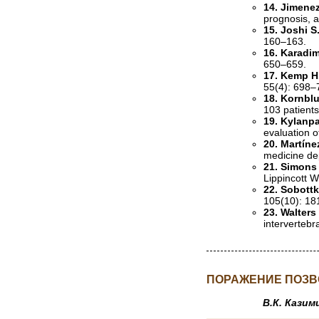
14. Jimenez
prognosis, a
15. Joshi S.
160–163.
16. Karadim
650–659.
17. Kemp H
55(4): 698–
18. Kornblu
103 patients
19. Kylanp
evaluation o
20. Martíne
medicine dep
21. Simons 
Lippincott W
22. Sobottk
105(10): 18
23. Walters
intervertebr
ПОРАЖЕНИЕ ПОЗВ
В.К. Казим