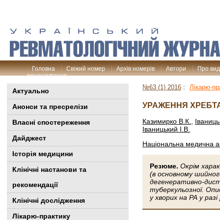
Головна
Свіжий номер
Архів номерів
Автори
Про ви
рецензування
№63 (1) 2016
:
Лікарю-пр
Актуально
УРАЖЕННЯ ХРЕБТА
Анонси та пресрелізи
Казимирко В.К.
,
Іваниць
Власні спостереження
Іваницький І.В.
Дайджест
Національна медична ак
Історія медицини
Резюме.
Окрім хара
Клінiчні настанови та
(в основному шийного 
дегенеративно-дистр
рекомендації
туберкульозної. Опи
у хворих на РА у раз
Клінічні дослідження
Лікарю-практику