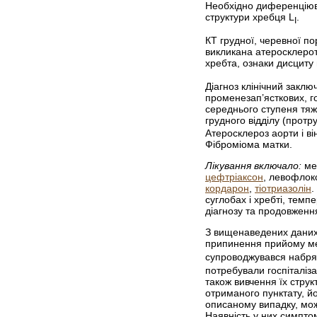
Необхідно диференціюв
структури хребця L
.
I
КТ грудної, черевної п
викликана атеросклерот
хребта, ознаки дисциту 
Діагноз клінічний заклю
променезап’ясткових, го
середнього ступеня тяж
грудного відділу (протру
Атеросклероз аорти і в
Фіброміома матки.
Лікування включало:
мет
цефтріаксон
, левофлокс
кордарон
,
тіотриазолін
.
суглобах і хребті, темп
діагнозу та продов­женн
З вищенаведених даних 
припинення прийому мет
супроводжувався набря
потребували госпіталіза
також вивчення їх стру
отриманого пунктату, й
описаному випадку, мож
Наявність у них симптом