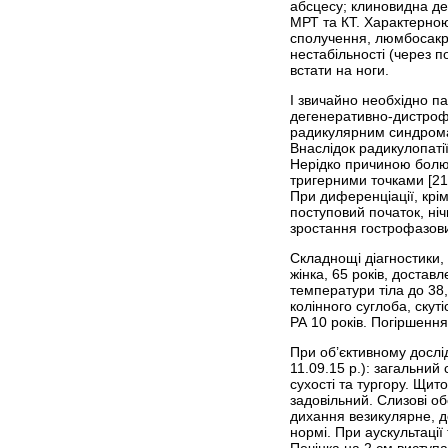
абсцесу; клиновидна д
МРТ та КТ. Характерною
сполучення, люмбосакра
нестабільності (через п
встати на ноги.
І звичайно необхідно п
дегенеративно-дистрофі
радикулярним синдромам
Внаслідок радикулопатії
Нерідко причиною болю 
тригерними точками [21
При диференціації, крі
поступовий початок, ні
зростання гострофазових
Складнощі діагностики, 
жінка, 65 років, доста
температури тіла до 38,
колінного суглоба, скут
РА 10 років. Погіршення
При об’єктивному дослід
11.09.15 р.): загальний
сухості та тургору. Щит
задовільний. Слизові о
дихання везикулярне, де
нормі. При аускультації
Печінка на 2 см виступ