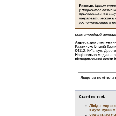
Резюме.
Кроме хара
у пациентов возмож
присоединением инф
терапевтические и 
госпитализации в н
ревматоидный артрит,
Адреса для листуванн
Казимирко Віталій Каз
04112, Київ, вул. Дорог
Національна медична а
післядипломної освіти і
Якщо ви помітили п
Статті по темі:
Ліпідні марке
з аутоімунним
УРАЖЕННЯ СИ