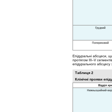
Грудний
Поперековий
Епідуральні абсцеси, щ
протягом ІІІ–V сегмент
епідурального абсцесу з
Таблиця 2
Клінічні прояви епід
Відділ хр
Нижньошийний-вер