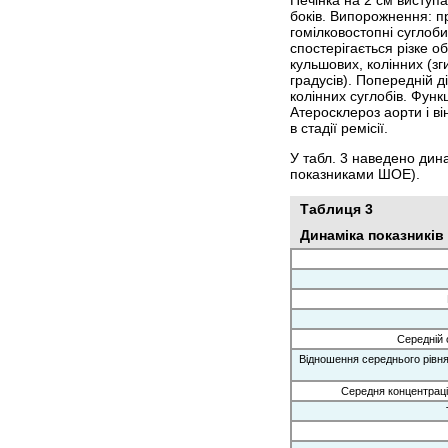
боків. Випорожнення: пр
гомілковостопні суглоби
спостерігається різке о
кульшових, колінних (зг
градусів). Попередній ді
колінних суглобів. Функ
Атеросклероз аорти і в
в стадії ремісії.
У табл. 3 наведено дина
показниками ШОЕ).
Таблиця 3
Динаміка показників
Середній 
Відношення середнього рівня
Середня концентрація