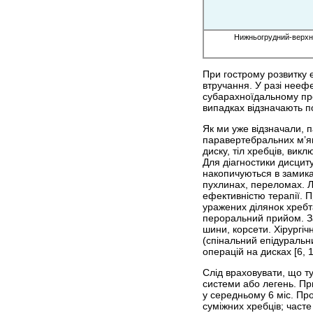
Нижньогрудний-верхн
При гострому розвитку 
втручання. У разі неефе
субарахноїдальному про
випадках відзначають п
Як ми уже відзначали, 
паравертебральних м’як
диску, тіл хребців, вик
Для діа­гностики дисцит
накопичуються в замика
пухлинах, переломах. Л
ефективністю терапії. П
уражених ділянок хребт
пероральний прийом. Заг
шини, корсети. Хірургіч
(спінальний епідуральни
операцій на дисках [6, 1
Слід враховувати, що ту
системи або легень. При
у середньому 6 міс. Про
суміжних хребців; част