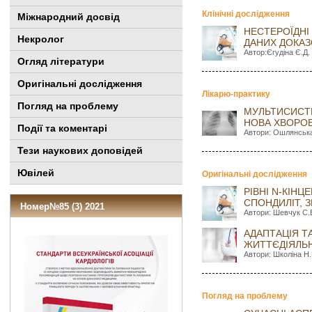
Клінічні дослідження
Міжнародний досвід
НЕСТЕРОЇДНІ
Некролог
ДАНИХ ДОКА
Автор:Єгудіна Є.Д.
Огляд літератури
Оригінальні дослідження
Лікарю-практику
Погляд на проблему
МУЛЬТИСИСТЕ
НОВА ХВОРОБ
Події та коментарі
Автори: Ошлянська 
Тези наукових доповідей
Ювілей
Оригінальні дослідження
РІВНІ N-КІНЦ
СПОНДИЛІТ, 
Номер№85 (3) 2021
Автори: Шевчук C.В
АДАПТАЦІЯ ТА
ЖИТТЄДІЯЛЬН
Автори: Школіна Н.
Погляд на проблему