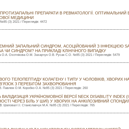
 ПРОТИЗАПАЛЬНІ ПРЕПАРАТИ В РЕВМАТОЛОГІЇ. ОПТИМАЛЬНИЙ 
ЗОВОЇ МЕДИЦИНИ
 №85 (3) 2021 / Переглядів: 4472
МНИЙ ЗАПАЛЬНИЙ СИНДРОМ, АСОЦІЙОВАНИЙ З ІНФЕКЦІЄЮ SARS
А ЧИ СИНДРОМ? НА ПРИКЛАДІ КЛІНІЧНОГО ВИПАДКУ
О.А. Охотнікова О.М. Захарчук О.В. Русак С.О. №85 (3) 2021 / Переглядів: 5479
ЕВОГО ТЕЛОПЕПТИДУ КОЛАГЕНУ І ТИПУ У ЧОЛОВІКІВ, ХВОРИХ Н
ЗВ’ЯЗОК З ПЕРЕБІГОМ ЗАХВОРЮВАННЯ
. Павлюк О.М. Коробко О.А. №85 (3) 2021 / Переглядів: 260
 ВАЛІДИЗАЦІЯ УКРАЇНОМОВНОЇ ВЕРСІЇ NECK DISABILITY INDEX
ОСТІ ЧЕРЕЗ БІЛЬ У ШИЇ) У ХВОРИХ НА АНКІЛОЗИВНИЙ СПОНДИ
В. Шаповал І.І. Станіславчук М.А. №85 (3) 2021 / Переглядів: 765