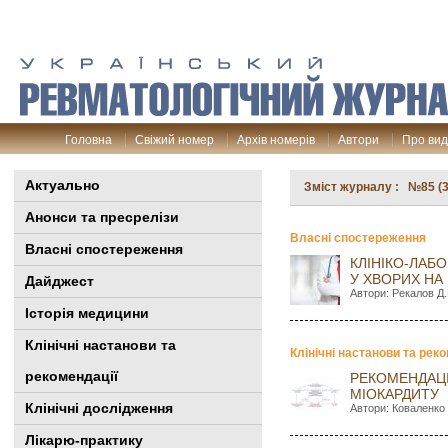
Головна
Свіжий номер
Архів номерів
Автори
Про ви
Актуально
Зміст журналу : №85 (3
Анонси та пресрелізи
Власні спостереження
Власні спостереження
КЛІНІКО-ЛАБ
У ХВОРИХ НА
Дайджест
Автори: Рекалов Д.Г
Історія медицини
Клінiчні настанови та
Клінiчні настанови та рек
рекомендації
РЕКОМЕНДАЦІЇ
МІОКАРДИТУ
Клінічні дослідження
Автори: Коваленко 
Лікарю-практику