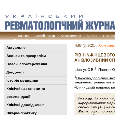
Головна
Свіжий номер
Архів номерів
Автори
Про ви
рецензування
№85 (3) 2021
:
Оригіналь
Актуально
РІВНІ N-КІНЦЕВОГ
Анонси та пресрелізи
АНКІЛОЗИВНИЙ СП
Власні спостереження
1
Шевчук C.В.
,
Павлюк О
Дайджест
1
Науково-дослідний інст
Історія медицини
медичного університету 
2
Вінницький національн
Клінiчні настанови та
рекомендації
Резюме.
За останні 
інформативних маркер
Клінічні дослідження
спондиліті (АС) на с
Мета
: оцінити рівн
Лікарю-практику