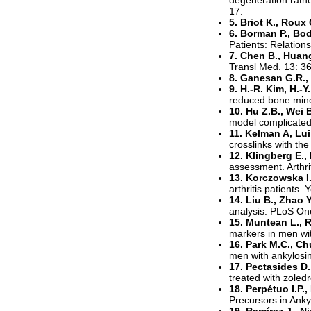
17.
5. Briot K., Roux
6. Borman P., Bod
Patients: Relation
7. Chen B., Huang
Transl Med. 13: 3
8. Ganesan G.R.,
9. H.-R. Kim, H.-Y
reduced bone miner
10. Hu Z.B., Wei B
model complicated
11. Kelman A, Lui
crosslinks with th
12. Klingberg E.,
assessment. Arthri
13. Korczowska I.
arthritis patients.
14. Liu B., Zhao Y
analysis. PLoS On
15. Muntean L., R
markers in men wit
16. Park M.C., Chu
men with ankylosin
17. Pectasides D.
treated with zoled
18. Perpétuo I.P.
Precursors in Ank
19. Ramírez J., N