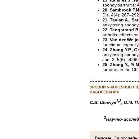
spondyloarthritis:
20. Sambrook P.N
Dis. 4(4): 287–292
21. Taylan A., Sari
ankylosing spondyl
22. Tengstrand B.
arthritis: effects
23. Van der Weijd
functional capacit
24. Zhang Y.P., G
ankylosing spondyl
Jun. 3; 5(6): e00
25. Zhang Y., Yi M
tumours in the Chi
УРОВНИ N-КОНЕЧНОГО Т
ЗАБОЛЕВАНИЯ
1,2
С.В. Шевчук
, О.М. 
2
Научно-иссле
Резюме.
За последн