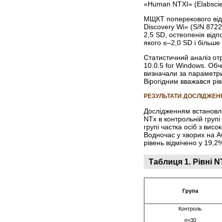
«Human NTXI» (Elabscie
МЩКТ поперекового відд
Discovery Wi» (S/N 8722
2,5 SD, остеопенія відп
якого ≤–2,0 SD і більше
Статистичний аналіз от
10.0.5 for Windows. Об
визначали за параметри
Вірогідним вважався рів
РЕЗУЛЬТАТИ ДОСЛІДЖЕН
Дослідженням встановле
NTx в контрольній групі
групі частка осіб з вис
Водночас у хворих на АС
рівень відмічено у 19,2
Таблиця 1.
Рівні N
Група
Контроль
n=30