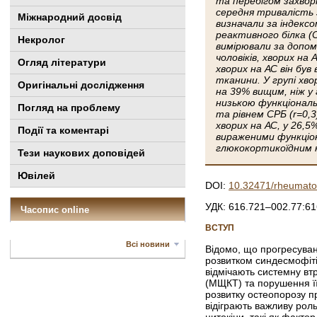
та перебігом захво
середня тривалість 
Міжнародний досвід
визначали за індекс
реактивного білка (
Некролог
вимірювали за допом
чоловіків, хворих на
Огляд літератури
хворих на АС він був
тканини. У групі хво
Оригінальні дослідження
на 39% вищим, ніж у 
низькою функціональ
Погляд на проблему
та рівнем СРБ (r=0,3
хворих на АС, у 26,5
Події та коментарі
вираженими функціон
глюкокортикоїдним н
Тези наукових доповідей
Ювілей
DOI:
10.32471/rheumato
УДК: 616.721–002.77:6
Часопис online
ВСТУП
Всі новини
Відомо, що прогресуван
розвитком синдесмофітів
відмічають системну втр
(МЩКТ) та порушення її
розвитку остеопорозу п
відіграють важливу рол
цитокіни, такі як факто