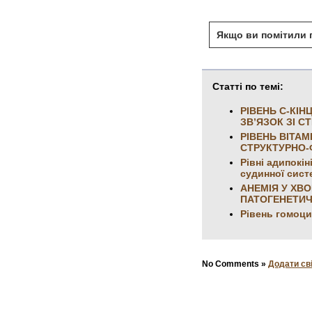
Якщо ви помітили п
Статті по темі:
РІВЕНЬ C-КІ
ЗВ’ЯЗОК ЗІ 
РІВЕНЬ ВІТАМ
СТРУКТУРНО-
Рівні адипокі
судинної сист
АНЕМІЯ У ХВ
ПАТОГЕНЕТИЧ
Рівень гомоци
No Comments »
Додати св