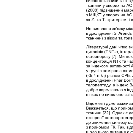
високі показники NTx ві
тканини у хворих на АС 
(2008) підвищений марк
з МЩКТ у хворих на АС [
за Z- та Т- критерієм, і 
Не виявлено зв’язку між
в дослідженні S. Arends 
тканини) з віком та три
Літературні дані чітко
цитокінів (TNF-α, інтер
остеопорозу [7]. Ми по
концентрація NTx та час
за індексом активності
у групі з помірною акти
(<5,4 нг/л) рівнем СРБ.
в дослідженні Pnar Borm
телопептиду, а індекс 
добре корелювала з інде
в яких не виявлено зв’я
Відомим і дуже важлив
Вважається, що прийом 
тканини [22]. Однак є 
експресії остеопротегер
до зниження синтезу кіс
з прийомом ГК. Так, ві
щодо цього питання є с