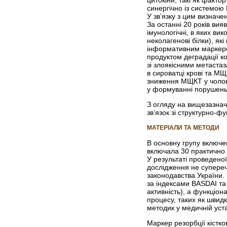
синергічно із системою
У зв’язку з цим визначе
За останні 20 років вия
імунологічні, в яких ви
неколагенові білки), як
інформативним маркером
продуктом деградації ко
зі злоякісними метастаза
в сироватці крові та МЩ
зниження МЩКТ у чоловік
у формуванні порушень 
З огляду на вищезазна
зв’язок зі структурно-ф
МАТЕРІАЛИ ТА МЕТОДИ
В основну групу включен
включала 30 практично з
У результаті проведено
дослідження не супере­
законодавства України.
за індексами BASDAI та
активність), а функціон
процесу, таких як швид
методик у медичній уста
Маркер резорбції кістк