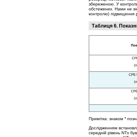
збереженою. У контроль
обстежених. Нами не зн
контролю) підвищення р
Таблиця 6.
Показн
Пок
СР
(
СРБ 
(
СРБ
(
Примітка: знаком * поз
Дослідженням встановле
середній рівень NТх бу