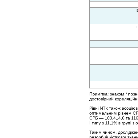
Примітка: знаком * поз
достовірний кореляційни
Рівні NTx також асоціюв
оптимальним рівнем СРБ
СРБ — 109,4±4,6 та 116
І типу з 11,1% в групі 
Таким чином, досліджен
резорбції кісткової тка