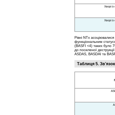
Хворі і
Хворі і
Рівні NTx асоціювалися
функціональним статусо
(BASFI <4) таких було 
до посиленої деструкції
ASDAS, BASDAI та BASFI 
Таблиця 5.
Зв’язо
AS
A