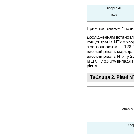
Хворі з АС
n=83
Примітка: знаком * поз
Дослідженням встановл
концентрація NTx у хвор
з остеопорозом — 128,0
високий рівень маркера 
високий рівень NТх, у 
МЩКТ у 83,9% випадків 
рівня.
Таблиця 2.
Рівні 
Хворі з
Хвор