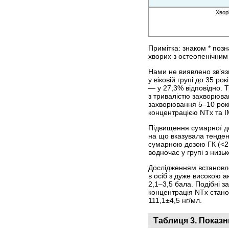
Хвор
Примітка: знаком * поз
хворих з остеопенічни
Нами не виявлено зв’язк
у віковій групі до 35 ро
— у 27,3% відповідно. 
з тривалістю захворюван
захворювання 5–10 років
концентрацією NTx та І
Підвищення сумарної доз
на що вказувала тенденц
сумарною дозою ГК (<21
водночас у групі з низ
Дослідженням встановлен
в осіб з дуже високою 
2,1–3,5 бала. Подібні з
концентрація NTx станов
111,1±4,5 нг/мл.
Таблиця 3.
Показн