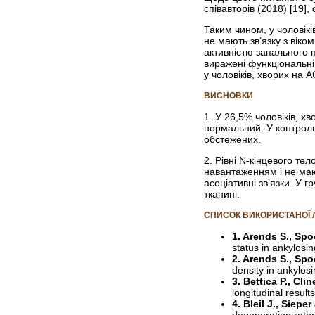
співавторів (2018) [19]
Таким чином, у чоловіків
не мають зв’язку з віко
активністю запального 
виражені функціональн
у чоловіків, хворих на А
ВИСНОВКИ
1. У 26,5% чоловіків, х
нормальний. У контроль
обстежених.
2. Рівні N-кінцевого те
навантаженням і не маю
асоціативні зв’язки. У 
тканині.
СПИСОК ВИКОРИСТАНОЇ 
1. Arends S., Spo
status in ankylosin
2. Arends S., Spo
density in ankylos
3. Bettica P., Clin
longitudinal resul
4. Bleil J., Sieper
degeneration rathe