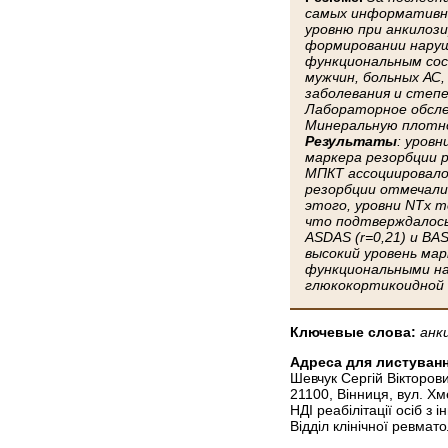
самых информативны
уровню при анкилози
формировании наруш
функциональным сос
мужчин, больных АС,
заболевания и степе
Лабораторное обслед
Минеральную плотно
Результаты
: уров
маркера резорбции р
МПКТ ассоциировалос
резорбции отмечали 
этого, уровни NTx 
что подтверждалось
ASDAS (r=0,21) и BA
высокий уровень ма
функциональными на
глюкокортикоидной 
Ключевые слова:
анк
Адреса для листуванн
Шевчук Сергій Вікторов
21100, Вінниця, вул. Х
НДІ реабілітації осіб з 
Відділ клінічної ревмато