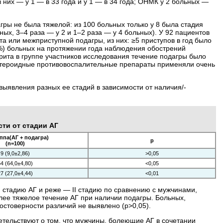
них — у 1 — в 33 года и у 1 — в 34 года; ОНМК у 2 больных —
агры не была тяжелой: из 100 больных только у 8 была стадия
ных, 3–4 раза — у 2 и 1–2 раза — у 4 больных). У 92 пациентов
а или межприступной подагры, из них: ≥5 приступов в год было
1,5%) больных на протяжении года наблюдения обострений
трита в группе участников исследования течение подагры было
естероидные противовоспалительные препараты применяли очень
ыявления разных ее стадий в зависимости от наличия/­
сти от стадии АГ
уппа(АГ + подагра)
р
(n=100)
9 (9,0±2,86)
>0,05
4 (64,0±4,80)
<0,05
7 (27,0±4,44)
<0,01
II стадию АГ и реже — II стадию по сравнению с мужчинами,
олее тяжелое течение АГ при наличии подагры. Больных,
достоверности различий не выявлено (р>0,05).
детельствуют о том, что мужчины, болеющие АГ в сочетании