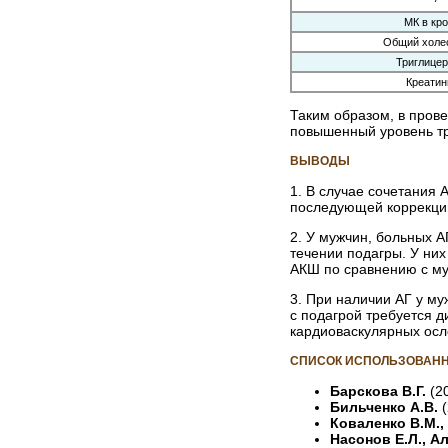
МК в кр
Общий холе
Триглице
Креатин
Таким образом, в прове
повышенный уровень три
ВЫВОДЫ
1. В случае сочетания 
последующей коррекци
2. У мужчин, больных А
течении подагры. У ни
АКШ по сравнению с му
3. При наличии АГ у м
с подагрой требуется 
кардиоваскулярных осл
СПИСОК ИСПОЛЬЗОВАНН
Барскова В.Г.
(2
Бильченко А.В.
Коваленко В.М.,
Насонов Е.Л., Ал