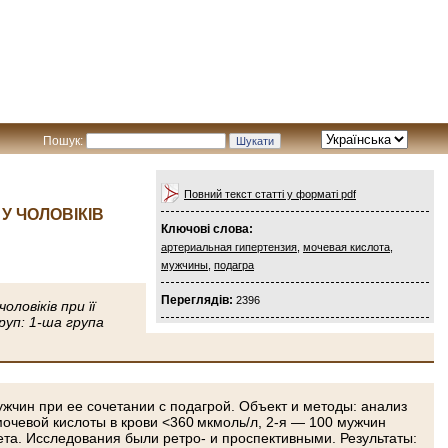
Пошук:
Повний текст статті у форматі pdf
У ЧОЛОВІКІВ
Ключові слова:
артериальная гипертензия
,
мочевая кислота
,
мужчины
,
подагра
Переглядів:
2396
ловіків при її
руп: 1-ша група
ужчин при ее сочетании с подагрой. Объект и методы: анализ
мочевой кислоты в крови <360 мкмоль/л, 2-я — 100 мужчин
ета. Исследования были ретро- и проспективными. Результаты: