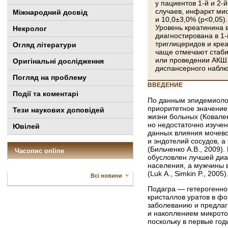
у пациентов 1-й и 2-
случаев, инфаркт ми
Міжнародний досвід
и 10,0±3,0% (р<0,05)
Уровень креатинина в
Некролог
диагностирована в 1-
триглицеридов и креа
Огляд літератури
чаще отмечают стаби
или проведении АКШ.
Оригінальні дослідження
диспансерного наблю
Погляд на проблему
ВВЕДЕНИЕ
Події та коментарі
По данным эпидемиолог
приоритетное значение
Тези наукових доповідей
жизни больных (Ковален
но недостаточно изучен
Ювілей
данных влияния мочево
и эндотелий сосудов, а
(Бильченко А.В., 2009)
Часопис online
обусловлен лучшей диа
населения, а мужчины в
(Luk A., Simkin P., 2005)
Всі новини
Подагра — гетерогенно
кристаллов уратов в ф
заболеванию и предлага
и накоплением микротоф
поскольку в первые год