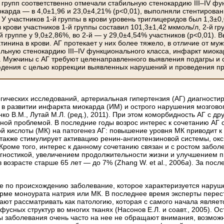
й групп соответственно отмечали стабильную стенокардию III–IV фу
окарда — в 4,0±1,96 и 23,0±4,21% (р<0,01), выполняли стентирова
. У участников 1-й группы в крови уровень триглицеридов был 1,3±0,
 крови участников 1-й группы составил 101,3±1,42 мкмоль/л, 2-й г
й группе у 9,0±2,86%, во 2-й — у 29,0±4,54% участников (р<0,01).
тинина в крови. АГ протекает у них более тяжело, в отличие от м
льную стенокардию III–IV функционального класса, инфаркт миока
 Мужчины с АГ требуют целенаправленного выявления подагры и 
дения с целью коррекции выявленных нарушений и проведения п
ических исследований, артериальная гипертензия (АГ) диагностир
 в развитии инфаркта миокарда (ИМ) и острого нарушения мозгово
ко В.М., Лутай М.Л. (ред.), 2011). При этом коморбидность АГ с 
ной проблемой. В последние годы возрос интерес к сочетанию АГ 
й кислоты (МК) на патогенез АГ: повышение уровня МК приводит к
 также стимулирует активацию ренин-ангиотензиновой системы, ок
. Кроме того, интерес к данному сочетанию связан и с ростом забо
гностикой, увеличением продолжительности жизни и улучшением п
 возрасте старше 65 лет — до 7% (Zhang W. et al., 2006
a
). За посл
.
е по происхождению заболевание, которое характеризуется наруш
орме моноурата натрия или МК. В последнее время эксперты перест
ют рассматривать как патологию, которая с самого начала являет
усных структур во многих тканях (Насонов Е.Л. и соавт., 2005).
ы заболевания очень часто на нее не обращают внимания, возможно,