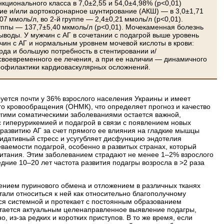
нкционального класса в 7,0±2,55 и 54,0±4,98% (р<0,01)
ние и/или аортокоронарное шунтирование (АКШ) — в 3,0±1,71
07 ммоль/л, во 2-й группе — 2,4±0,21 ммоль/л (р<0,01).
руппы — 137,7±5,40 мкмоль/л (р<0,01). Мочекаменная болезнь
 Выводы. У мужчин с АГ в сочетании с подагрой выше уровень
ужчин с АГ и нормальным уровнем мочевой кислоты в крови:
рда и большую потребность в стентировании и/
своевременного ее лечения, а при ее наличии — динамичного
рофилактики кардиоваскулярных осложнений.
уется почти у 36% взрослого населения Украины и имеет
го кровообращения (ОНМК), что определяет прогноз и качество
другими соматическими заболеваниями остается важной,
с гиперурикемией и подагрой в связи с появлением новых
 развитию АГ за счет прямого ее влияния на гладкие мышцы
сидативный стресс и усугубляет дисфункцию эндотелия
леваемости подагрой, особенно в развитых странах, который
итания. Этим заболеванием страдают не менее 1–2% взрослого
едние 10–20 лет частота развития подагры возросла в >2 раза
ением пуринового обмена и отложением в различных тканях
али относиться к ней как относительно благополучному
ся сис­темной и протекает с постоянным образованием
 Остается актуальным целенаправленное выявление подагры,
 из-за редких и коротких приступов. В то же время, если