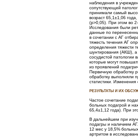
наблюдения в учрежден
сопутствующей патолог
принимали самый высоки
возраст 65,1±1,06 года
(р>0,05). При этом во 
Исследования были рет
данные по перенесенны
в сочетании с АГ отбир
тяжесть течения АГ оп
определения тяжести т
шунтирования (АКШ), а 
сосудистой патологии 
которые могут повышать
из проявлений подагри
Первичную обработку р
обработку выполняли п
статистики. Изменения
РЕЗУЛЬТАТЫ И ИХ ОБСУ
Частое сочетание пода
больных подагрой и на
65,4±1,12 года). При э
В дальнейшем при изуч
подагры и наличием АГ.
12 мес у 18,5% больных
артритом в исследован