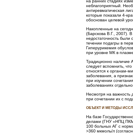
на ранних стадиях изм
неблагоприятный. Необ
антиревматическая лига
которые показали 4-кр
обоснован целевой уров
Накопленные на сегодн
(Барскова В.Г., 2007).
недостаточность были о
течении подагры в перв
Гиперурикемия обусловл
при уровне МК в плазме
Традиционно наличие АГ
следует вспомнить, что
относятся к органам-ми
заболевания, а призна
при изучении сочетания
заболеваниях отдельно 
Несмотря на важность 
при сочетании их с под
ОБЪЕКТ И МЕТОДЫ ИСС
На базе Государственн
делами (ГНУ «НПЦ ПКМ»
100 больных АГ с норм
>360 мкмоль/л (согласн