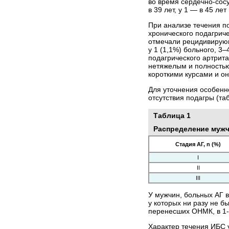
во время сердечно-сосу
в 39 лет, у 1 — в 45 лет
При анализе течения по
хронического подагриче
отмечали рецидивирующе
у 1 (1,1%) больного, 3
подагрического артрита
нетяжелым и полностью
короткими курсами и о
Для уточнения особенн
отсутствия подагры (таб
Таблица 1
Распределение мужчи
Стадия АГ, n (%)
І
ІІ
ІІІ
У мужчин, больных АГ в
у которых ни разу не б
перенесших ОНМК, в 1-й
Характер течения ИБС у