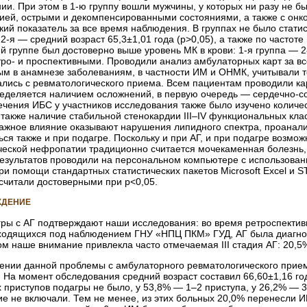
ии. При этом в 1-ю группу вошли мужчины, у которых ни разу не 
ией, острыми и декомпенсированными состояниями, а также с онко
й показатель за все время наблюдения. В группах не было статис
, 2-я — средний возраст 65,3±1,01 года (р>0,05), а также по часто
2-й группе был достоверно выше уровень МК в крови: 1-я группа — 2
ро- и проспективными. Проводили анализ амбулаторных карт за в
м в анамнезе заболеваниям, в частности ИМ и ОНМК, учитывали т
ались с ревматологического приема. Всем пациентам проводили ка
ределяется наличием осложнений, в первую очередь — сердечно-­
ечения ИБС у участников исследования также было изучено количе
также наличие стабильной стенокардии III–IV функциональных класс
важное влияние оказывают нарушения липидного спектра, проанали
ся также и при подагре. Поскольку и при АГ, и при подагре возмо
ческой нефропатии традиционно считается мочекаменная болезнь,
езультатов проводили на персональном компьютере с использовани
ри помощи стандартных статистических пакетов Microsoft Excel и 
 считали достоверными при р<0,05.
ЖДЕНИЕ
гры с АГ подтверждают наши исследования: во время ретроспектив
ходящихся под наблюдением ГНУ «НПЦ ПКМ» ГУД, АГ была диагнос
том наше внимание привлекла часто отмечаемая III стадия АГ: 20,
ении данной проблемы с амбулаторного ревматологического прием
 На момент обследования средний возраст составил 66,60±1,16 го
 приступов подагры не было, у 53,8% — 1–2 приступа, у 26,2% — 
ие не включали. Тем не менее, из этих больных 20,0% перенесли 