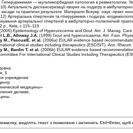
) Гиперурикемия — мультиморбидная патология в ревматологии. Укр
010) Актуальність диспансеризації хворих на подагру в амбулаторно-
 засади та практичні результати. Матеріали Всеукр. наук.-практ. конф
12) Артеріальна гіпертензія та гіперурікемія і подагра: епідеміологіч
ікування артеріальної гіпертензії в амбулаторно-поліклінічній практ
 р., Київ, с.115–119.
(2005) Epidemiology of Hyperuriccemia and Gout. Am. J. Manag. Care
el L.B., Alloway J.A.
(1999) Gout and hyperuricaemia. Am. Fam. Physi
 M., PascualE. et al.
(2006
a
) EULAR evidence based recommendations f
rnational clinical studies including therapeutics (ESCISIT). Ann. Rheum
 M., Bardin T. et al.
(2006
b
) EULAR evidence based recommendations f
mmittee For International Clinical Studies Including Therapeutics (E
довна
я, 5
ое учреждение
центр
линической медицины»
вления делами,
ицины
омилку, виділіть текст з помилкою і натисніть Ctrl+Enter, що