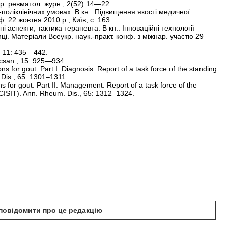
. ревматол. журн., 2(52):14—22.
поліклінічних умовах. В кн.: Підвищення якості медичної
. 22 жовтня 2010 р., Київ, с. 163.
ні аспекти, тактика терапевта. В кн.: Інноваційні технології
иці. Матеріали Всеукр. наук.-практ. конф. з міжнар. участю 29–
. 11: 435—442.
csan., 15: 925—934.
or gout. Part I: Diagnosis. Report of a task force of the standing
. Dis., 65: 1301–1311.
or gout. Part II: Management. Report of a task force of the
SCISIT). Ann. Rheum. Dis., 65: 1312–1324.
б повідомити про це редакцію