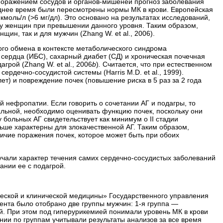
 поражением сосудов и органов-мишеней прогноз заболевания
днее время были пересмотрены нормы МК в крови. Европейская
моль/л (>6 мг/дл). Это основано на результатах исследований,
 у женщин при превышении данного уровня. Таким образом,
ин, так и для мужчин (Zhang W. еt al., 2006).
го обмена в контексте метаболического синдрома
 сердца (ИБС), сахарный диабет (СД) и хроническая почечная
рой (Zhang W. еt al., 2006
b
)
.
Считается, что при естественном
рдечно-сосудистой системы (Harris M.D. et al., 1999).
ет) и повреждение почек (повышение риска в 5 раз за 2 года
й нефропатии. Если говорить о сочетании АГ и подагры, то
иальной, необходимо оценивать функцию почек, поскольку они
у больных АГ свидетельствует как минимум о ІІ стадии
ьше характерны для злокачественной АГ. Таким образом,
аличие поражения почек, которое может быть при обоих
учали характер течения самих сердечно-сосудистых заболеваний
ании ее с подагрой.
ческой и клинической медицины» Государственного управления
нта было отобрано две группы мужчин: 1-я группа —
й. При этом под гиперурикемией понимали уровень МК в крови
нии по группам учитывали результаты анализов за все время