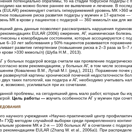
енения потенциально обратимы, то на стадии тофусной подагры с
ходимо как можно более раннее ее выявление и лечение. В после
 (EULAR) рекомендует считать гиперурикемией уровень МК >360 мк
атное повышение риска развития подагры у мужчин и 17-кратное —
ень МК в крови у пациентов с подагрой — 360 мкмоль/л как для женщ
яшний день данные позволяют рассматривать нарушения пуриново
 В рекомендациях EULAR (2006) ожирение, АГ, ишемическая болезнь
тнесены к коморбидным состояниям, которые ассоциируются с подаг
ые 6–10 лет заболевания у 50% пациентов развивается поражение се
ивает развитие гипертензии (повышение риска в 2–3 раза за 5–7 л
 крови >330 мкмоль/л) (Шуба Н.М., 2013).
 у больных подагрой всегда считали как проявление подагрическо
 согласно всем рекомендациям, у больных АГ, в том числе эссенц
шеням (Коваленко В.М., Лутай М.І. (ред.), 2011). Поражение почек 
ки развернутой картины хронической почечной недостаточности бол
 двух таких патологий, как подагра и АГ, необходимо учитывать н
и, возможно, усиливаться при их сочетании.
данной проблемы, на сегодняшний день мало работ, которые бы из
агрой.
Цель работы — и
зучить особенности АГ у мужчин при сочет
ЛЕДОВАНИЯ
ого научного учреждения «Научно-практический центр профилакти
 ГУД) методом случайной выборки среди прикрепленного континге
альным уровнем МК и 2-я — 100 больных АГ в сочетании с подагро
о рекомендациям EULAR (Zhang W. et al., 2006
a
)). При распределе