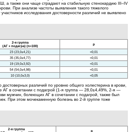
, а также они чаще страдают на стабильную стенокардию III–IV
ови. При анализе частоты выявления такого тяжелого
 участников исследования достоверности различий не выявлено
2-я группа
р
(АГ + подагра) (n=100)
23 (23,0±4,21)
<0,01
35 (35,0±4,77)
<0,01
19 (19,0±3,92)
<0,01
54 (54,0±4,98)
<0,01
10 (10,0±3,0)
<0,05
о достоверных различий по уровню общего холестерина в крови,
 АГ в сочетании с подагрой (1-я группа — 28,0±4,49%, 2-я —
рови мужчин, болеющих АГ в сочетании с подагрой, также был
чек. При этом мочекаменную болезнь во 2-й группе тоже
2-я группа
р