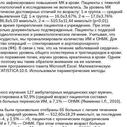
было зафиксировано повышения МК в крови. Пациенты с тяжелой
патологией в исследование не включались. За уровень МК
тически достоверных отличий по возрасту: 1-я группа — средний
те выявления СД: 1-я группа — 16,0±3,67%, 2-я — 17,0±3,76%
86,8±5,03 мкмоль/л, 2-я — 510,5±11,44 мкмоль/л (р<0,01).
се время прикрепления пациентов к учреждению. При этом
олько документально подтвержденные. Пациенты с подагрой
рдиологическое и ревматологическое лечение. Учитывая, что
сосудистых, мы проанализировали количество ИМ и ОНМК. Для
ство операций — стентирования и аортокоронарного
ов (ФК). В связи с тем, что на течение заболеваний сердечно-
зировано уровень общего холестерина и триглицеридов в крови,
жно поражение почек, изучен уровень креатинина в крови. Одним
 поэтому мы также обратили внимание на ее наличие.
ем программного пакета Microsoft Excel. Математическую
STATISTICA 10.0. Использовали параметрические методы
ного изучения 127 амбулаторных медицинских карт мужчин,
тирована в 92,9% (средний возраст пациентов составил
5% больных перенесли ИМ, а 7,1% — ОНМК (Якименко І.Л., 2010).
а были произвольно отобраны 65 больных с легким течением
да, средний уровень МК — 512,60±18,29 мкмоль/л; за последние
3–4, у 1,5% — >5; пациентов с хроническим подагрическим
ИМ и 7,7% — ОНМК. При этом отмечали возраст больных