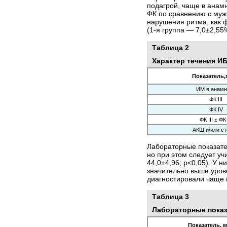
подагрой, чаще в анам
ФК по сравнению с муж
нарушения ритма, как 
(1-я группа — 7,0±2,55
Таблица 2
Характер течения ИБ
Показатель,
ИМ в анамн
ФК ІІІ
ФК ІV
ФК ІІІ ± ФК
АКШ и/или с
Лабораторные показате
но при этом следует уч
44,0±4,96; р<0,05). У 
значительно выше урове
диагностировали чаще (
Таблица 3
Лабораторные показа
Показатель, 