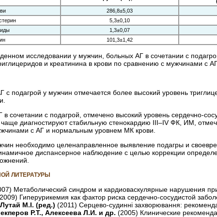
ови
286,8±5,03
стерин
5,3±0,10
риды
1,3±0,07
ин
101,3±1,42
денном исследовании у мужчин, больных АГ в сочетании с подагро
глицеридов и креа­тинина в крови по сравнению с мужчинами с АГ
АГ с подагрой у мужчин отмечается более высокий уровень триглиц
и.
Г в сочетании с подагрой, отмечено высокий уровень сердечно-со
х чаще диагностируют стабильную стенокардию III–IV ФК, ИМ, отме
жчинами с АГ и нормальным уровнем МК крови.
ужчин необходимо целенаправленное выявление подагры и своевре
динамичное диспансерное наблюдение
с целью коррекции определ
ожнений.
ОЙ ЛИТЕРАТУРЫ
007) Метаболический синдром и кардиоваскулярные нарушения при 
(2009) Гиперурикемия как фактор риска сердечно-сосудистой заболе
 Лутай М.І.
(ред.)
(2011) Серцево-судинні захворювання: pекомендації
екперов Р.Т., Алексеева Л.И. и др.
(2005) Клинические рекоменда