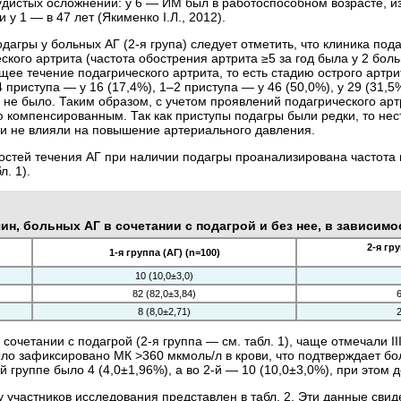
дистых осложнений: у 6 — ИМ был в работоспособном возрасте, из 
 и у 1 — в 47 лет (Якименко І.Л., 2012).
дагры у больных АГ (2-я група) следует отметить, что клиника под
ского артрита (частота обострения артрита ≥5 за год была у 2 боль
е течение подагрического артрита, то есть стадию острого артрит
–4 приступа — у 16 (17,4%), 1–2 приступа — у 46 (50,0%), у 29 (3
 не было. Таким образом, с учетом проявлений подагрического ар
 компенсированным. Так как приступы подагры были редки, то н
ни не влияли на повышение артериального давления.
остей течения АГ при наличии подагры проанализирована частота в
л. 1).
н, больных АГ в сочетании с подагрой и без нее, в зависимо
2-я гр
1-я группа (АГ) (n=100)
10 (10,0±3,0)
82 (82,0±3,84)
6
8 (8,0±2,71)
2
 сочетании с подагрой (2-я группа — см. табл. 1), чаще отмечали I
ыло зафиксировано МК >360 мкмоль/л в крови, что подтверждает б
 группе было 4 (4,0±1,96%), а во 2-й — 10 (10,0±3,0%), при этом 
 участников исследования представлен в табл. 2. Эти данные сви