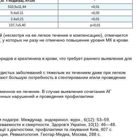
(АГ + подагра), n=100
510,5±11,44
<0,01
5,4±0,11
>0,05
2,4±0,21
<0,01
137,7±5,40
р<0,01
й (несмотря на ее легкое течение и компенсацию), отмечается
, у которых ни разу не отмечено повышение уровня МК в крови.
еридов и креатинина в крови, что требует раннего выявления для
судистых заболеваний с тяжелым их течением даже при легком
чают большую потребность в стентировании и/или проведении
менное ее лечение. В случае выявления сочетания АГ
енных нарушений и проведения профилактики
подагре. Междунар. эндокринол. журн., 6(12): 53–59.
ваемости и смертности. Здоров’я України, 10(1): 46—48.
 з діагностики, профілактики та лікування Київ, 407 с.
ции. Ревматология. Геотар-Медиа, Москва, 288 с.