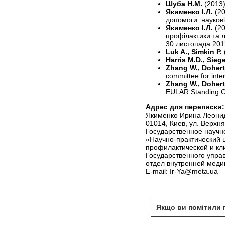
Шуба Н.М.
(2013
Якименко І.Л.
(2
допомоги: наукові
Якименко І.Л.
(20
профілактики та л
30 листопада 2012
Luk A., Simkin P.
Harris M.D., Sieg
Zhang W., Doherty
committee for inte
Zhang W., Doherty
EULAR Standing Co
Адрес для переписки:
Якименко Ирина Леони
01014, Киев, ул. Верхня
Государственное научн
«Научно-практический 
профилактической и к
Государственного упра
отдел внутренней мед
Е-mail: Ir-Ya@meta.ua
Якщо ви помітили п