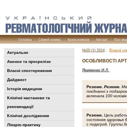
Головна
Свіжий номер
Архів номерів
Автори
Про ви
№55 (1) 2014
:
Власні сп
Актуально
ОСОБЛИВОСТІ АРТЕ
Анонси та пресрелізи
Якименко И.Л.
Власні спостереження
Дайджест
Резюме.
Резюме.
Ме
Історія медицини
поєднанні з подагрою
включала 100 чоловікі
Клінiчні настанови та
рекомендації
Резюме.
Цель работы
Клінічні дослідження
состояния здоровья б
с подагрой. Группы б
Лікарю-практику