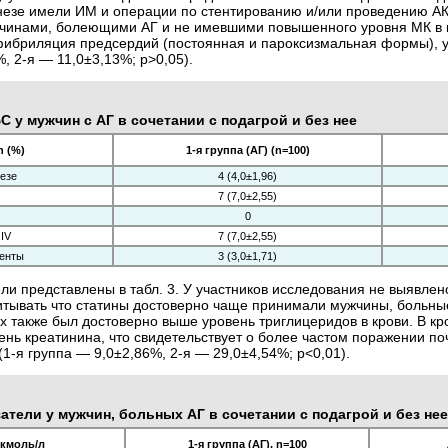
незе имели ИМ и операции по стентированию и/или проведению АКШ
чинами, болеющими АГ и не имевшими повышенного уровня МК в кр
фибриляция предсердий (постоянная и пароксизмальная формы), у
%, 2-я — 11,0±3,13%; р>0,05).
С у мужчин с АГ в сочетании с подагрой и без нее
n (%)
1-я группа (АГ) (n=100)
езе
4 (4,0±1,96)
7 (7,0±2,55)
0
 ІV
7 (7,0±2,55)
тенты
3 (3,0±1,71)
ли представлены в табл. 3. У участников исследования не выявлен
итывать что статины достоверно чаще принимали мужчины, больные
них также был достоверно выше уровень триглицеридов в крови. В к
нь креатинина, что свидетельствует о более частом поражении по
1-я группа — 9,0±2,86%, 2-я — 29,0±4,54%; р<0,01).
тели у мужчин, больных АГ в сочетании с подагрой и без нее
мкмоль/л
1-я группа (АГ), n=100