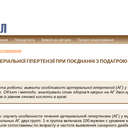
дання
Передплата
Вимоги до авторів
Процес рецензування
остереження
РІАЛЬНОЇ ГІПЕРТЕНЗІЇ ПРИ ПОЄДНАННІ З ПОДАГРОЮ 
та роботи: вивчити особливості артеріальної гіпертензії (АГ) у чо
. Об’єкт і методи: аналізували стан здоров’я хворих на АГ двох г
в із рівнем сечової кислоти в крові
: изучить особенности течения артериальной гипертензии (АГ) у м
ольных АГ двух групп: 1-я группа включала 100 мужчин с уровнем 
ыли сопоставимы по возрасту и частоте выявления сахарного диаб