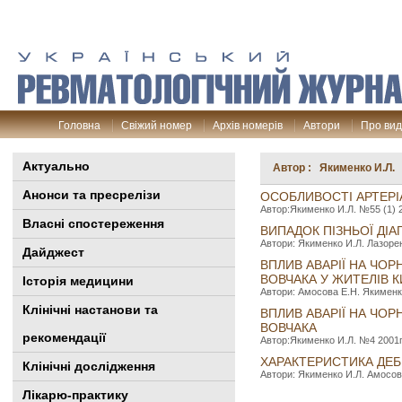
Головна
Свіжий номер
Архів номерів
Автори
Про ви
Актуально
Автор : Якименко И.Л.
Анонси та пресрелізи
ОСОБЛИВОСТІ АРТЕРІА
Автор:Якименко И.Л. №55 (1) 2
Власні спостереження
ВИПАДОК ПІЗНЬОЇ ДІ
Автори: Якименко И.Л. Лазорен
Дайджест
ВПЛИВ АВАРІЇ НА ЧО
ВОВЧАКА У ЖИТЕЛІВ 
Історія медицини
Автори: Амосова Е.Н. Якименко 
Клінiчні настанови та
ВПЛИВ АВАРІЇ НА ЧО
ВОВЧАКА
рекомендації
Автор:Якименко И.Л. №4 2001г.
ХАРАКТЕРИСТИКА ДЕ
Клінічні дослідження
Автори: Якименко И.Л. Амосова
Лікарю-практику