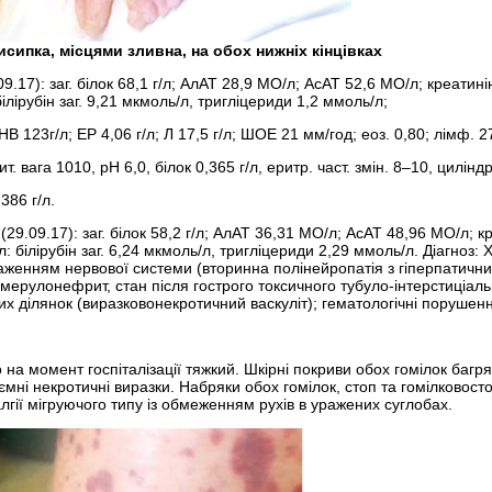
исипка, місцями зливна, на обох нижніх кінцівках
4.09.17): заг. білок 68,1 г/л; АлАТ 28,9 МО/л; АсАТ 52,6 МО/л; креат
ілірубін заг. 9,21 мкмоль/л, тригліцериди 1,2 ммоль/л;
 НВ 123г/л; ЕР 4,06 г/л; Л 17,5 г/л; ШОЕ 21 мм/год; еоз. 0,80; лімф. 
ит. вага 1010, рН 6,0, білок 0,365 г/л,
еритр. част. змін. 8–10, циліндри
386 г/л.
і (29.09.17): заг. білок 58,2 г/л; АлАТ 36,31 МО/л; АсАТ 48,96 МО/л;
: білірубін заг. 6,24 мкмоль/л, тригліцериди 2,29 ммоль/л. Діагноз: 
аженням нервової системи (вторинна полінейропатія з гіперпатич
гломерулонефрит, стан після гострого токсичного тубуло-інтерстиціа
ових ділянок (виразковонекротичний васкуліт); гематологічні порушен
 на момент госпіталізації тяжкий. Шкірні покриви обох гомілок баг
’ємні некротичні виразки. Набряки обох гомілок, стоп та гомілково­ст
лгії мігруючого типу із обмеженням рухів в уражених суглобах.