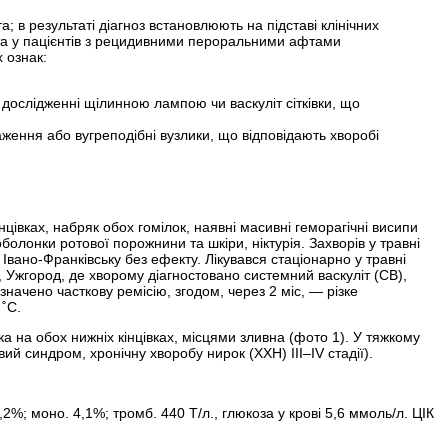
в результаті діагноз встановлюють на підставі клінічних
ета у пацієнтів з рецидивними пероральними афтами
 ознак:
ри дослідженні щілинною лампою чи васкуліт сітківки, що
ження або вугреподібні вузлики, що відповідають хворобі
нцівках, набряк обох гомілок, наявні масивні геморагічні висипи
болонки ротової порожнини та шкіри, ніктурія. Захворів у травні
Івано-­Франківську без ефекту. Лікувався стаціонарно у травні
ка, Ужгород, де хворому діагностовано системний васкуліт (СВ),
начено часткову ремісію, згодом, через 2 міс, — різке
 ˚С.
ка на обох нижніх кінцівках, місцями зливна (фото 1). У тяжкому
вий синдром, хронічну хворобу нирок (ХХН) ІІІ–ІV стадії).
11,2%; моно. 4,1%; тромб. 440 Т/л., глюкоза у крові 5,6 ммоль/л. ЦІК