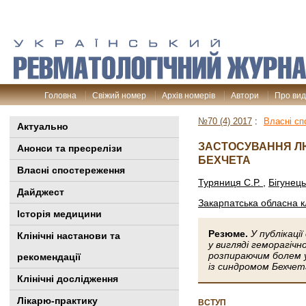
Головна
Свіжий номер
Архів номерів
Автори
Про ви
№70 (4) 2017
:
Власні сп
Актуально
ЗАСТОСУВАННЯ ЛЮ
Анонси та пресрелізи
БЕХЧЕТА
Власні спостереження
Туряниця С.Р.
,
Бігунець
Дайджест
Закарпатська обласна кл
Історія медицини
Резюме.
У публікаці
Клінiчні настанови та
у вигляді геморагіч
розпираючим болем у
рекомендації
із синдромом Бехчет
Клінічні дослідження
Лікарю-практику
ВСТУП