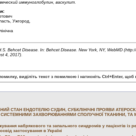
веческий иммуноглобулин, васкулит.
я:
ртович
ласть, Ужгород,
лінічна
H.S. Behcet Disease. In: Behcet Disease. New York, NY, WebMD (http:
st 4, 2017).
омилку, виділіть текст з помилкою і натисніть Ctrl+Enter, що
НИЙ СТАН ЕНДОТЕЛІЮ СУДИН, СУБКЛІНІЧНІ ПРОЯВИ АТЕРОСК
СИСТЕМНИМИ ЗАХВОРЮВАННЯМИ СПОЛУЧНОЇ ТКАНИНИ, ТА МО
ікування набрякового та запального синдромів у пацієнтів із 
освід застосування в Україні