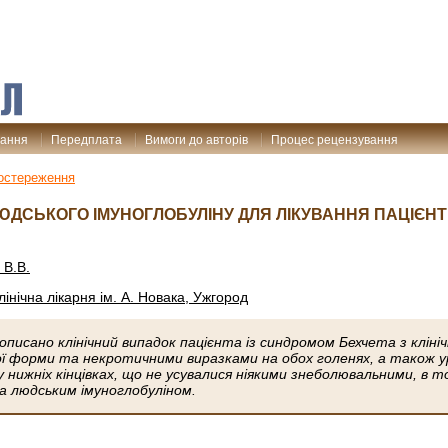
дання
Передплата
Вимоги до авторів
Процес рецензування
остереження
ДСЬКОГО ІМУНОГЛОБУЛІНУ ДЛЯ ЛІКУВАННЯ ПАЦІЄНТ
 В.В.
інічна лікарня ім. А. Новака, Ужгород
ї описано клінічний випадок пацієнта із синдромом Бехчета з клін
ної форми та некротичними виразками на обох голенях, а також 
 нижніх кінцівках, що не усувалися ніякими знеболювальними, в т
а людським імуноглобуліном.