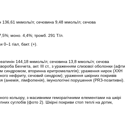
инін 136,61 мкмоль/л; сечовина 9,48 ммоль/л; сечова
27,5%; моно. 4,4%; тромб. 291 Т/л.
 0–1 гіал, бакт. (+).
 креатинін 144,18 мкмоль/л; сечовина 13,8 ммоль/л; сечова
Хвороба Бехчета, акт. ІІІ ст., з ураженням слизової оболонки (афти
ним синдромом, вторинна еритромелалгія); ураження нирок (ХХН
льного нефриту, сечовий синдром); ураження шкірних покривів
ня (анемія, лімфопенія), імунологічні порушення (PRЗ-позитивні).
ряного кольору, з масивними геморагічними елементами на шкірі
опних суглобів (фото 2). Шкірні покриви стоп теплі на дотик,