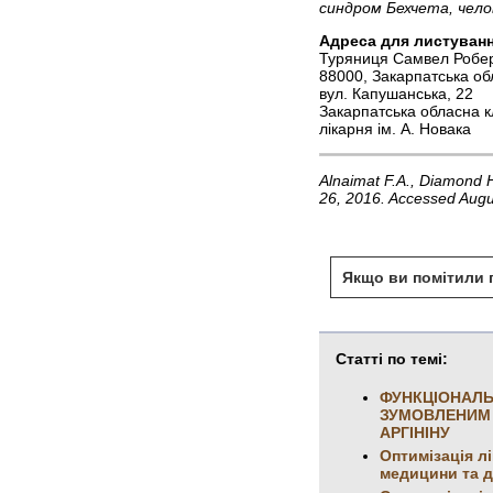
синдром Бехчета, чело
Адреса для листуванн
Туряниця Самвел Робе
88000, Закарпатська об
вул. Капушанська, 22
Закарпатська обласна к
лікарня ім. А. Новака
Alnaimat F.A., Diamond 
26, 2016. Accessed Augu
Якщо ви помітили п
Статті по темі:
ФУНКЦІОНАЛЬ
ЗУМОВЛЕНИМ 
АРГІНІНУ
Оптимізація л
медицини та д