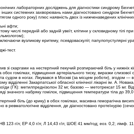
нічних лабораторних досліджень для діагностики синдрому Бехчета; 
сті інших системних захворювань нами діагностовано синдром Бехч
ягом одного року) плюс наявність двох із нижченаведених клінічних
льні афти;
тому числі передній або зад­ній увеїт, клітини у скловидному тілі п
альмологом);
включаючи вузликову еритему, псевдоваскуліт, папулопустулярні ура
жі-тест.
пив зі скаргами на нестерпний пекучий розпираючий біль у нижніх кі
а обох гомілках, підвищення артеріального тиску, виразки слизової о
та судом в ногах. Лікувався в Москві (за місцем роботи), згодом — в 
ому відділенні Закарпатської обласної клінічної лікарні ім. А. Нова
їди (ГК): метилпреднізолон 32 мг, базово — метотрексат 15 мг. Відз
яді значного набряку гомілок, підвищення температури тіла до 39,0
терпний біль (до крику) в обох гомілках, масивна геморагічна висип
ано в ревматологічне відділення, де діагностовано протеїнурію (сечо
 НВ 123 г/л; ЕР 4,0 г/л; Л 14,43 г/л; ШОЕ 41 мм/год; еоз. 0,2; лімф. 