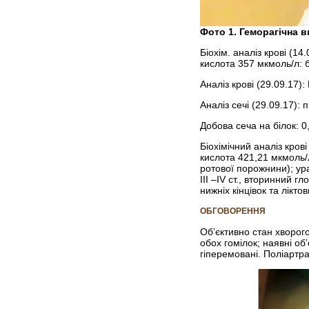
Фото 1. Геморагічна в
Біохім. аналіз крові (1
кислота 357 мкмоль/л: б
Аналіз крові (29.09.17):
Аналіз сечі (29.09.17): п
Добова сеча на білок: 0,
Біохімічний аналіз кров
кислота 421,21 мкмоль/л
ротової порожнини); ур
ІІІ –ІV ст., вторинний 
нижніх кінцівок та лікт
ОБГОВОРЕННЯ
Об’єктивно стан хворого
обох гомілок; наявні об
гіперемовані. Поліартра