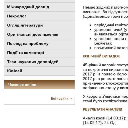
Міжнародний досвід
Немає жодних патогномо
висновків. За відсутно
Некролог
(щонайменше тричі прот
періодичні геніта
Огляд літератури
ураження очей (у 
виявляється офт
Оригінальні дослідження
ураження шкіри (
Бехчета);
Погляд на проблему
позитивний патерд
Події та коментарі
КЛІНІЧНИЙ ВИПАДОК
Тези наукових доповідей
45-річний чоловік посту
та некротичні виразки н
Ювілей
2017 р. із появою болю 
2017 р. в ревматологічн
призначено глюкокортико
Часопис online
погіршення стану у вигл
У хворого з’явилися нес
Всі новини
стані було госпіталізов
РЕЗУЛЬТАТИ АНАЛІЗІВ
Аналіз крові (14.09.17):
(14.09.17)
:
24 Од.