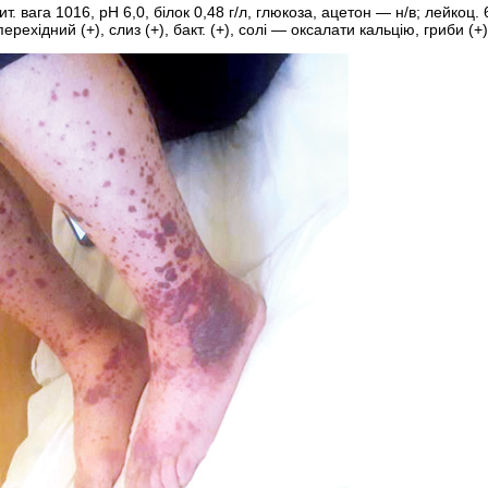
пит. вага 1016, рН 6,0, білок 0,48 г/л, глюкоза, ацетон — н/в; лейкоц. 
перехідний (+), слиз (+), бакт. (+), солі — оксалати кальцію, гриби (+)