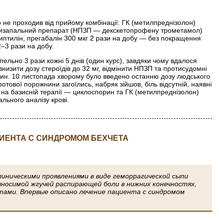
 не проходив від прийому комбінації: ГК (метил­преднізолон)
ротизапальний препарат (НПЗП — декскетопрофену трометамол)
иптилін, прегабалін 300 мкг 2 рази на добу — без покращення
–3 рази на добу.
льно 3 рази кожні 5 днів (один курс), завдяки чому вдалося
низити дозу стероїдів до 32 мг, відмінити НПЗП та протисудомні
орин. 10 листопада хворому було введено останню дозу людського
тової порожнини загоїлись, набряк зійшов, біль відсутній, наявні
я на базисній терапії — циклоспорин та ГК (метилпреднізолон)
ального аналізу крові.
ИЕНТА С СИНДРОМОМ БЕХЧЕТА
линическими проявлениями в виде геморрагической сыпи
выносимой жгучей распирающей боли в нижних конечностях,
тами. Впервые описано лечение пациента с синдромом