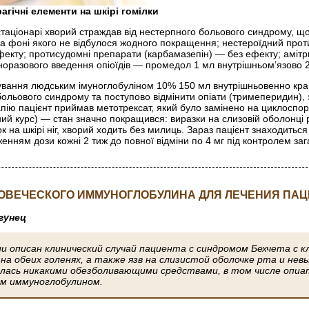
агічні елементи на шкірі гомілки
стаціонарі хворий страждав від нестерпного больового синдрому, що
, на фоні якого не відбулося жодного покращення; нестероїдний п
фекту; протисудомні препарати (карбамазепін) — без ефекту; амітр
норазового введення опіоїдів — промедол 1 мл внутрішньом’язово 2
вання людським імуноглобуліном 10% 150 мл внутрішньовенно крапе
ольового синдрому та поступово відмінити опіати (тримеперидин), з
апію пацієнт приймав метотрексат, який було замінено на циклосп
ий курс) — стан значно покращився: виразки на слизовій оболонці ро
 на шкірі ніг, хворий ходить без милиць. Зараз пацієнт знаходитьс
енням дози кожні 2 тиж до повної відміни по 4 мг під конт­ролем заг
ОВЕЧЕСКОГО ИММУНОГЛОБУЛИНА ДЛЯ ЛЕЧЕНИЯ ПАЦ
игунец
ии описан клинический случай пациента с синдромом Бехчета с к
 на обеих голенях, а также язв на слизистой оболочке рта и не
алась никакими обезболивающими средствами, в том числе опиа
им иммуноглобулином.