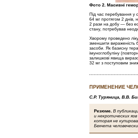
Фото 2. Масивні гемор
Під час перебування у 
64 мг протягом 2 днів
2 рази на добу — без е
стану, потребував неод
Хворому проведено ліку
зменшити вираженість б
засоби. Як базисну тер
імуноглобуліну (повторн
залишкові явища виразок
32 мг з поступовим зниж
ПРИМЕНЕНИЕ ЧЕЛ
С.Р. Туряница, В.В. Б
Резюме.
В публикац
и некротических язв
которая не купиров
Бехчета человеческ