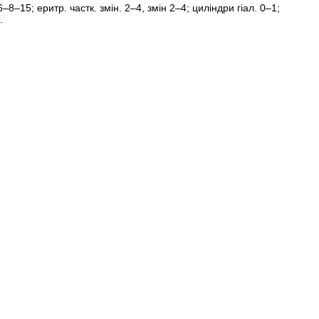
6–8–15; еритр. частк. змін. 2–4, змін 2–4; циліндри гіал. 0–1;
.