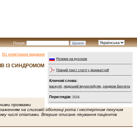
Пошук:
Усі електронні видання
Резюме на русском
ІВ ІЗ СИНДРОМОМ
Повний текст статті у форматі pdf
Ключові слова:
васкуліт
,
людський імуноглобулін
,
синдром Бехчета
Переглядів:
1516
ічними проявами
ураженням на слизовій оболонці рота і нестерпним пекучим
ому числі опіатами. Вперше описане лікування пацієнтів