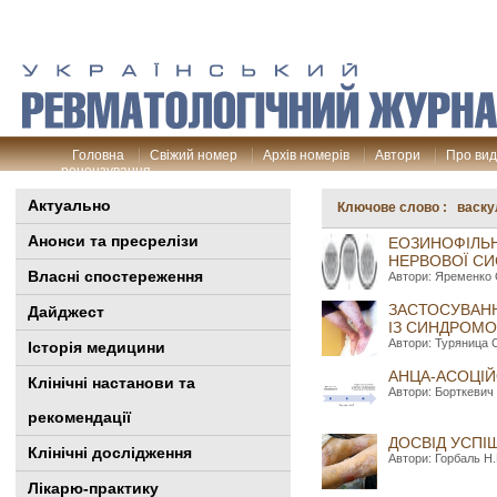
Головна
Свіжий номер
Архів номерів
Автори
Про ви
рецензування
Актуально
Ключове слово : васку
Анонси та пресрелізи
ЕОЗИНОФІЛЬН
НЕРВОВОЇ СИ
Власні спостереження
Автори: Яременко О
ЗАСТОСУВАНН
Дайджест
ІЗ СИНДРОМО
Автори: Туряница С
Історія медицини
АНЦА-АСОЦІЙ
Клінiчні настанови та
Автори: Борткевич 
рекомендації
ДОСВІД УСПІ
Клінічні дослідження
Автори: Горбаль Н.
Лікарю-практику