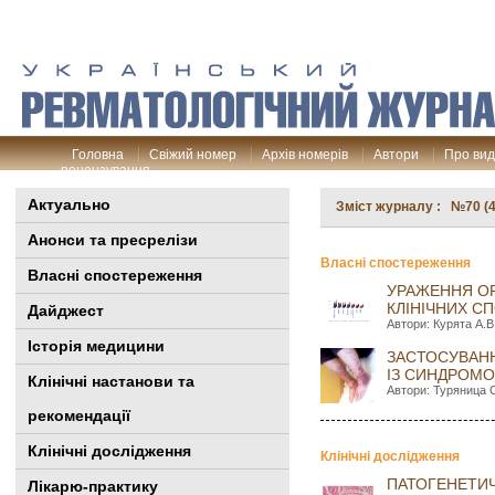
Головна
Свіжий номер
Архів номерів
Автори
Про ви
рецензування
Актуально
Зміст журналу : №70 (4
Анонси та пресрелізи
Власні спостереження
Власні спостереження
УРАЖЕННЯ ОР
КЛІНІЧНИХ С
Дайджест
Автори: Курята A.B
Історія медицини
ЗАСТОСУВАНН
ІЗ СИНДРОМО
Клінiчні настанови та
Автори: Туряница С
рекомендації
Клінічні дослідження
Клінічні дослідження
ПАТОГЕНЕТИЧ
Лікарю-практику