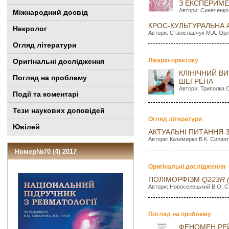
З ЕКСПЕРИМ
Автори: Синяченко 
Міжнародний досвід
КРОС-КУЛЬТУРАЛЬНА А
Некролог
Автори: Станіславчук М.А. Орло
Огляд літератури
Лікарю-практику
Оригінальні дослідження
КЛІНІЧНИЙ В
Погляд на проблему
ШЕГРЕНА
Автори: Триполка С
Події та коментарі
Тези наукових доповідей
Огляд літератури
Ювілей
АКТУАЛЬНІ ПИТАННЯ 
Автори: Казимирко В.К. Силант
Номер№70 (4) 2017
Оригінальні дослідження
ПОЛІМОРФІЗМ
Q223R 
Автори: Новоселецький В.О. Ст
Погляд на проблему
ФЕНОМЕН РЕЙ