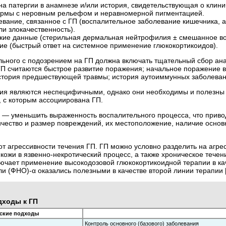
 патергии в анамнезе и/или история, свидетельствующая о клинич
рмы с неровным рельефом и неравномерной пигментацией.
вание, связанное с ГП (воспалительное заболевание кишечника, а
ли злокачественность).
ские данные (стерильная дермальная нейтрофилия ± смешанное в
ие (быстрый ответ на системное применение глюкокортикоидов).
льного с подозрением на ГП должна включать тщательный сбор а
ГП считаются быстрое развитие поражения; начальное поражение в
тория предшествующей травмы; история аутоиммунных заболеваний,
я являются неспеци­фичными, однако они необходимы и полезны
, с которым ассоциирована ГП.
 — уменьшить выраженность воспалительного процесса, что привод
ичество и размер повреждений, их местоположение, наличие основ
 от агрессивности течения ГП. ГП можно условно разделить на аг
ожи в язвенно-­некротический процесс, а также хроническое течен
ючает применение высокодозовой глюкокортикоидной терапии в ка
ли (ФНО)-α оказались полезными в качестве второй линии терапии
дходы к ГП
еские подходы
Контроль основного (базового) заболевания