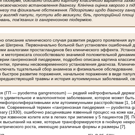
ої піодермії, докладно описано картину класичного варіанта захв
есвоєчасного встановлення діагнозу. Клінічна оцінка хворого з 
незу та фізикальне обстеження. Підозрілими щодо діагнозу ганг
 вигляді папули, пустули або везикули; біль, пропорційний площі
вань, пов’язаних із гангренозною піодермією.
но описание клинического случая развития редкого проявления а
нью Шегрена. Первоначально больной был установлен ошибочный ди
ими аналогами простагландинов без клинического эффекта. Устан
и метотрексата способствовало значимой положительной динамике
терии гангренозной пиодермии, подробно описана картина классиче
ентки, причины несвоевременного установления диагноза. Клиниче
лючать тщательный сбор анамнеза и физикальное обследование. 
 быстрое развитие поражения, начальное поражение в виде папул
предшествующей травмы и история аутоиммунных заболеваний, св
я (ГП — pyoderma gangrenosum) — редкий нейтрофильный дерматоз
то удивительное и малопонятное заболевание, которое может быть
имфопролиферативными или аутоиммунными расстройствам [1, 14].
ем. Современный термин «гангренозная пиодермия — pyoderma gan
eary (1930), ошибочно расценившие язвенный процесс на коже как
при язвенном колите или в легких при эмпиеме у 5 пациентов [9].
 высыпаний на коже, которые трансформируются в гнойную некр
ентрического роста, имеющую различные формы и размеры [7].