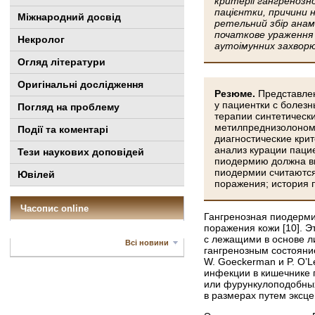
критерії гангренозн
пацієнтки, причини н
Міжнародний досвід
ретельний збір анам
початкове ураження у
Некролог
аутоімунних захворю
Огляд літератури
Оригінальні дослідження
Резюме.
Представле
у пациентки с болез
Погляд на проблему
терапии синтетическ
метилпреднизолоном 
Події та коментарі
диагностические кри
анализ курации паци
Тези наукових доповідей
пиодермию должна вк
пиодермии считаются
Ювілей
поражения; история 
Часопис online
Гангренозная пиодерми
поражения кожи [10]. Э
с лежащими в основе л
Всі новини
гангренозным состояни
W. Goeckerman и P. O’L
инфекции в кишечнике 
или фурункулоподобных
в размерах путем эксц