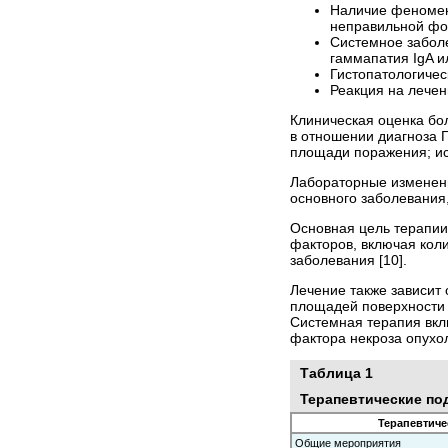
Наличие феномена
неправильной фо
Системное заболе
гаммапатия IgA и
Гистопатологиче
Реакция на лечен
Клиническая оценка бо
в отношении диагноза 
площади поражения; ис
Лабораторные изменени
основного заболевания
Основная цель терапии
факторов, включая кол
заболевания [10].
Лечение также зависит
площадей поверхности к
Системная терапия вкл
фактора некроза опухо
Таблица 1
Терапевтические по
Терапевтич
Общие мероприятия