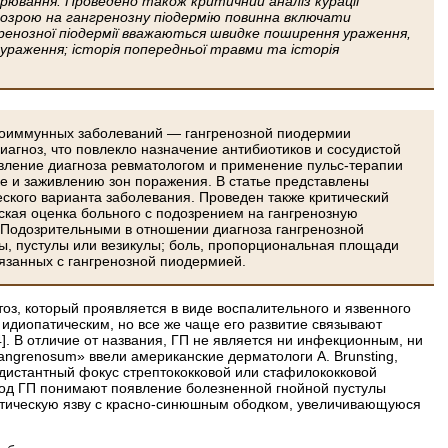
орювання. Проведено також критичний аналіз курації
підозрою на гангренозну піодермію повинна включати
ренозної піодермії вважаються швидке поширення ураження,
 ураження; історія попередньої травми та історія
утоиммунных заболеваний — гангренозной пиодермии
агноз, что повлекло назначение антибиотиков и сосудистой
овление диагноза ревматологом и применение пульс-терапии
 и заживлению зон поражения. В статье представлены
ского варианта заболевания. Проведен также критический
ская оценка больного с подозрением на гангренозную
Подозрительными в отношении диагноза гангренозной
ы, пустулы или везикулы; боль, пропорциональная площади
язанных с гангренозной пиодермией.
, который проявляется в виде воспалительного и язвенного
 идиопатическим, но все же чаще его развитие связывают
 В отличие от названия, ГП не является ни инфекционным, ни
grenosum» ввели американские дерматологи A. Brunsting,
 дистантный фокус стрептококковой или стафилококковой
 Под ГП понимают появление болезненной гнойной пустулы
отическую язву с красно-синюшным ободком, увеличивающуюся