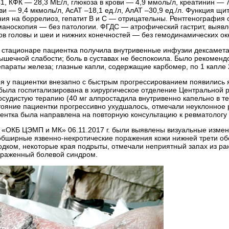
1, КФК — 28,3 МЕ/л, глюкоза в крови — 4,9 ммоль/л, креатинин — 
ви — 9,4 мкмоль/л, АсАТ –18,1 ед./л, АлАТ –30,9 ед./л. Функция 
я на боррелиоз, гепатит В и С — отрицательны. Рентгенография ор
маноскопия — без патологии. ФГДС — атрофический гастрит, выяв
ов головы и шеи и нижних конечностей — без гемодинамических ок
 стационаре пациентка получила внутривенные инфузии дексамета
ышечной слабости; боль в суставах не беспокоила. Было рекоменд
епараты железа; глазные капли, содержащие карбомер, по 1 капле 2
ря у пациентки внезапно с быстрым прогрессированием появились я
 была госпитализирована в хирургическое отделение Центральной 
осудистую терапию (40 мг алпростадила внутривенно капельно в 
остояние пациентки прогрессивно ухудшалось, отмечали неуклонно
ентка была направлена на повторную консультацию к ревматолог
«ОКБ ЦЭМП и МК» 06.11.2017 г. были выявлены визуальные измен
бширные язвенно-­некротические поражения кожи нижней трети обо
дком, некоторые края подрыты, отмечали неприятный запах из ра
ыраженный болевой синдром.