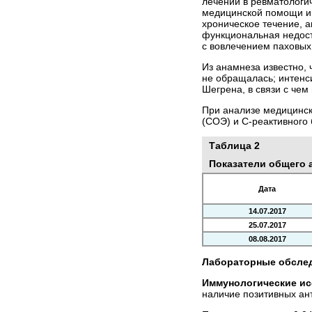
лечении в ревматологи
медицинской помощи и 
хроническое течение, а
функциональная недост
с вовлечением паховых
Из анамнеза известно,
не обращалась; интенси
Шегрена, в связи с че
При анализе медицинск
(СОЭ) и С-реактивного 
Таблица 2
Показатели общего а
Дата
14.07.2017
25.07.2017
08.08.2017
Лабораторные обсле
Иммунологические и
наличие позитивных анти