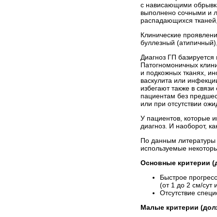
с нависающими обрывка
выполнено сочными и л
распадающихся тканей,
Клинические проявлени
буллезный (атипичный),
Диагноз ГП базируется 
Патогномоничных клини
и подкожных тканях, и
васкулита или инфекции
избегают также в связ
пациентам без предшес
или при отсутствии ожи
У пациентов, которые 
диагноз. И наоборот, к
По данным литературы 
используемые некоторы
Основные критерии (
Быстрое прогресс
(от 1 до 2 см/сут
Отсутствие специ
Малые критерии (дол