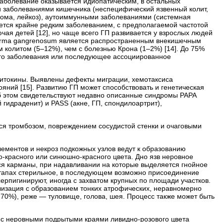
 заболевание оказывается идиопатическим, в остальных
и заболеваниями кишечника (неспецифический язвенный колит,
лома, лейкоз), аутоиммунными заболеваниями (системная
яется крайне редким заболеванием, с предполагаемой частотой
лючая детей [12], но чаще всего ГП развивается у взрослых людей
oderma gangrenosum является распространенным внекишечным
колитом (5–12%), чем с болезнью Крона (1–2%) [14]. До 75%
го заболевания или последующее ассоциированное
цитокины. Выявлены дефекты миграции, хемотаксиса
яний [15]. Развитию ГП может способствовать и генетическая
об этом свидетельствуют недавно описанные синдромы PAPA
ый гидраденит) и PASS (акне, ГП, спондилоартрит),
ся тромбозом, повреждением сосудистой стенки и очаговыми
ементов и некроз подкожных узлов ведут к образованию
-красного или синюшно-красного цвета. Дно язв неровное
ся карманы, при надавливании на которые выделяется гнойное
этапах стерильное, в последующем возможно присоединение
рпигинируют, иногда с захватом крупных по площади участков.
лизация с образованием тонких атрофических, неравномерно
о 70%), реже — туловище, голова, шея. Процесс также может быть
 с неровными подрытыми краями ливидно-розового цвета