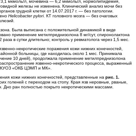
73,1 мкмоль/л, мочевина — 6,2 мкмоль/л, нормолипидемия,
щитовидной железы не изменена. Клинический анализ мочи без
ганов грудной клетки от 14.07.2017 г. — без патологии.
лено
Helicobacter pylori
. КТ головного мозга — без очаговых
клюзий.
зона. Была выписана с положительной динамикой в виде
овано применение метилпреднизолона 8 мг/сут, спиронолактона
 раза в сутки длительно; контроль у ревматолога через 1,5 мес.
звенно-­некротические поражения кожи нижних конечностей,
районной больницы, где находилась около 1 мес. Принимала
течение 10 дней), продолжала применение метилпреднизолона
е распространение язвенно-некротического процесса, выраженный
у КУОЗ «ОКБ ЦЭМП и МК».
ения кожи нижних конечностей, представленные на
рис. 1.
их голеней с переходом на стопу. Края язв неровные, рваные,
н. Дно ран полностью покрыто некротическими массами.