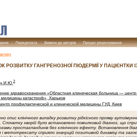
дання
Передплата
Вимоги до авторів
Процес рецензування
актику
К РОЗВИТКУ ГАНГРЕНОЗНОЇ ПІОДЕРМІЇ У ПАЦІЄНТКИ
2
ч И.Ю.
ние здравоохранения «Областная клиническая больница — центр
 медицины катастроф», Харьков
центр профилактической и клинической медицины ГУД, Киев
о опис клінічного випадку розвитку рідкісного прояву аутоімунн
. Спочатку хворій було встановлено помилковий діагноз, що сприч
ами простагландинів без клінічного ефекту. Встановлення діа
і метотрексату сприяло значущій позитивній динаміці та загоє