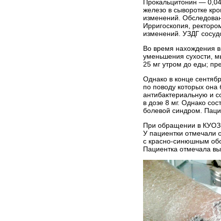
Прокальцитонин — 0,04
железо в сыворотке кро
изменений. Обследовани
Ирригоскопия, ректоро
изменений. УЗДГ сосуд
Во время нахождения в
уменьшения сухости, м
25 мг утром до еды; пр
Однако в конце сентяб
по поводу которых она
антибактериальную и с
в дозе 8 мг. Однако с
болевой синдром. Паци
При обращении в КУОЗ 
У пациентки отмечали о
с красно-синюшным обо
Пациентка отмечала в