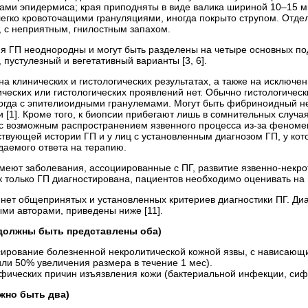
ми эпидермиса; края приподняты в виде валика шириной 10–15 мм,
егко кровоточащими грануляциями, иногда покрыто струпом. Отде
 с неприятным, гнилостным запахом.
я ГП неоднородны и могут быть разделены на четыре основных по
 пустулезный и вегетативный варианты [3, 6].
на клинических и гистологических результатах, а также на исключ
ческих или гистологических проявлений нет. Обычно гистологиче
ногда с эпителиоидными гранулемами. Могут быть фибриноидный нек
 [1]. Кроме того, к биопсии прибегают лишь в сомнительных случа
и с возможным распространением язвенного процесса из-за феномен
твующей истории ГП и у лиц с установленным диагнозом ГП, у ко
даемого ответа на терапию.
имеют заболевания, ассоциированные с ПГ, развитие язвенно-некро
ак только ГП диагностирована, пациентов необходимо оценивать на 
нет общепринятых и установленных критериев диагностики ПГ. Диаг
ми авторами, приведены ниже [11].
должны быть представлены оба)
ирование болезненной некролитической кожной язвы, с нависающ
 или 50% увеличения размера в течение 1 мес).
фических причин изъязвления кожи (бактериальной инфекции, сифи
жно быть два)