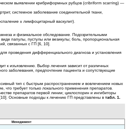
еском выявлении крибриформных рубцов (cribriform scarring) —
ртрит, системное заболевание соединительной ткани,
оспаление ± лимфоцитарный васкулит).
намнеза и физикальное обследование. Подозрительными
 виде папулы, пустулы или везикулы; боль, пропорциональная
 связанных с ГП [6, 10].
 для проведения дифференциального диагноза и установления
ит к изъязвлению. Выбор лечения зависит от различных
ного заболевания, предпочтение пациента и сопутствующие
рессивный тип с быстрым распространением и вовлечением новых
ие, что требует только локального применения препаратов.
честве препаратов первой линии; циклоспорин и ингибиторы
 [10]. Основные подходы к лечению ГП представлены в
табл. 1.
Менеджмент