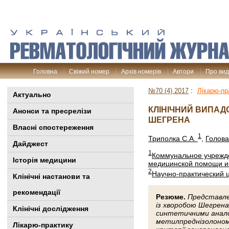
Головна
Свіжий номер
Архів номерів
Автори
Про ви
№70 (4) 2017
:
Лікарю-пр
Актуально
КЛІНІЧНИЙ ВИПАДО
Анонси та пресрелізи
ШЕГРЕНА
Власні спостереження
1
Триполка С.А.
,
Голова
Дайджест
1
Коммунальное учрежде
Історія медицини
медицинской помощи и
2
Научно-практический 
Клінiчні настанови та
рекомендації
Резюме.
Представлен
із хворобою Шегрена
Клінічні дослідження
синтетичними аналог
метилпреднізолоном 
Лікарю-практику