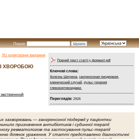
Пошук:
Усі електронні видання
Повний текст статті у форматі pdf
 ІЗ ХВОРОБОЮ
Ключові слова:
болезнь Шегрена
,
гангренозная пиодермия
,
клинический случай
,
пульс-терапия
глюкокортикоидами.
 экстренной
Переглядів:
2926
их захворювань — гангренозної піодермії у пацієнтки
инило призначення антибіотиків і судинної терапії
гнозу ревматологом та застосування пульс-терапії
нню ділянок ураження. У статті представлено діагностичні