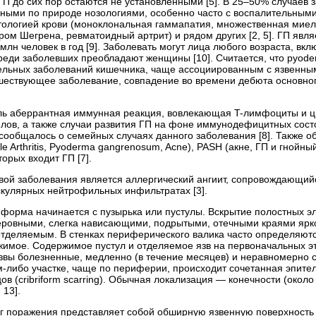
ГП до сих пор остаются не установленными [5]. В 25–50% случаев
чными по природе нозологиями, особенно часто с воспалительным
патологией крови (моноклональная гаммапатия, множественная мие
ром Шегрена, ревматоидный артрит) и рядом других [2, 5]. ГП явл
 млн человек в год [9]. Заболевать могут лица любого возраста, вк
 среди заболевших преобладают женщины [10]. Считается, что py
льных заболеваний кишечника, чаще ассоциированным с язвенным 
шествующее заболевание, совпадение во времени дебюта основно
оль аберрантная иммунная реакция, вовлекающая T-лимфоциты и 
лов, а также случаи развития ГП на фоне иммунодефицитных состо
сообщалось о семейных случаях данного заболевания [8]. Также 
ile Arthritis, Pyoderma gangrenosum, Acne), PASH (акне, ГП и гнойн
орых входит ГП [7].
ой заболевания является аллергический ангиит, сопровождающий
кулярных нейтрофильных инфильтратах [3].
 форма начинается с пузырька или пустулы. Вскрытие полостных эл
еровными, слегка нависающими, подрытыми, отечными краями ярко
отделяемым. В стенках периферического валика часто определяют
жимое. Содержимое пустул и отделяемое язв на первоначальных 
звы болезненные, медленно (в течение месяцев) и неравномерно се
-либо участке, чаще по периферии, происходит сочетанная эпите
в (cribriform scarring). Обычная локализация — конечности (окол
 13].
аг поражения представляет собой обширную язвенную поверхность