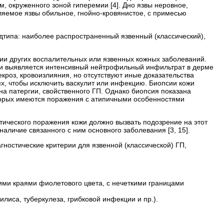
 окруженного зоной гиперемии [4]. Дно язвы неровное,
ляемое язвы обильное, гнойно-кровянистое, с примесью
дтипа: наиболее распространенный язвенный (классический),
ении других воспалительных или язвенных кожных заболеваний.
ски выявляется интенсивный нейтрофильный инфильтрат в дерме
роз, кровоизлияния, но отсутствуют иные доказательства
ях, чтобы исключить васкулит или инфекцию. Биопсии кожи
а патергии, свойственного ГП. Однако биопсия показана
торых имеются поражения с атипичными особенностями
тического поражения кожи должно вызвать подозрение на этот
наличие связанного с ним основного заболевания [3, 15].
ностические критерии для язвенной (классической) ГП,
ими краями фиолетового цвета, с нечеткими границами
лиса, туберкулеза, грибковой инфекции и пр.).