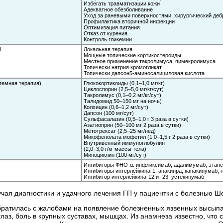
Избегать травматизации кожи
Адекватное обезболивание
Уход за раневыми поверхностями, хирургический де
Профилактика вторичной инфекции
Оптимизация питания
Отказ от курения
Контроль гликемии
П
Локальная терапия
Мощные топические кортикостероиды
Местное применение такролимуса, пимекролимуса
Топически натрия кромогликат
Топически дапсон5-аминосалициловая кислота
темная терапия)
Глюкокортикоиды (0,1–1,0 мг/кг)
Циклоспорин (2,5–5,0 мг/кг/сут)
Такролимус (0,1–0,2 мг/кг/сут)
Талидомид 50–150 мг на ночь)
Колхицин (0,6–1,2 мг/сут)
Дапсон (100 мг/сут)
Сульфасалазин (0,5–1,0 г 3 раза в сутки)
Азатиоприн (50–100 мг 2 раза в сутки)
Метотрексат (2,5–25 мг/нед)
Микофенолата мофетил (1,0–1,5 г 2 раза в сутки)
Внутривенный иммуноглобулин
(2,0–3,0 г/кг массы тела)
Миноциклин (100 мг/сут)
Ингибиторы ФНО-α: инфликсимаб, адалимумаб, этане
Ингибиторы интерлейкина-1: анакинра, канакинумаб, 
Ингибитор интерлейкина-12 и -23: устекинумаб
чая диагностики и удачного лечения ГП у пациентки с болезнью Ш
обратилась с жалобами на появление болезненных язвенных высыпан
лаз, боль в крупных суставах, мышцах. Из анамнеза известно, что с