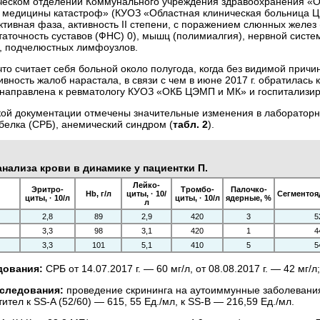
ческом отделении Коммунального учреждения здравоохранения «О
медицины катастроф» (КУОЗ «Областная клиническая больница ЦЭ
ктивная фаза, активность II степени, с поражением слюнных желез 
аточность суставов (ФНС) 0), мышц (полимиалгия), нервной сис
, подчелюстных лимфоузлов.
 что считает себя больной около полугода, когда без видимой пр
вность жалоб нарастала, в связи с чем в июне 2017 г. обратилась 
м направлена к ревматологу КУОЗ «ОКБ ЦЭМП и МК» и госпитализи
ой документации отмечены значительные изменения в лабораторн
белка (СРБ), анемический синдром (
табл. 2
).
нализа крови в динамике у пациентки П.
Лейко­
Эритро­
Тромбо­
Палочко­
Hb, г/л
циты, · 10/
Сегментоя
циты, · 10/л
циты, · 10/л
ядерные, %
л
2,8
89
2,9
420
3
5
3,3
98
3,1
420
1
4
3,3
101
5,1
410
5
5
дования:
СРБ от 14.07.2017 г. — 60 мг/л, от 08.08.2017 г. — 42 мг
сследования:
проведение скрининга на аутоиммунные заболеван
тел к SS-A (52/60) — 615, 55 Ед./мл, к SS-B — 216,59 Ед./мл.