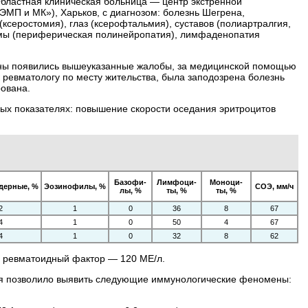
бластная клиническая больница — центр экстренной
МП и МК»), Харьков, с диагнозом: болезнь Шегрена,
(ксеростомия), глаз (ксерофтальмия), суставов (полиартралгия,
темы (периферическая полинейропатия), лимфаденопатия
ичины появились вышеуказанные жалобы, за медицинской помощью
к ревматологу по месту жительства, была заподозрена болезнь
рована.
ых показателях: повышение скорости оседания эритроцитов
Базофи­
Лимфоци­
Моноци­
дерные, %
Эозинофилы, %
СОЭ, мм/ч
лы, %
ты, %
ты, %
2
1
0
36
8
67
4
1
0
50
4
67
4
1
0
32
8
62
/л; ревматоидный фактор — 120 МЕ/л.
ия позволило выявить следующие иммунологические феномены: