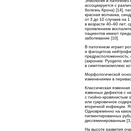
Этиология и патогенез 
ассоциируется с разли
болезнь Крона) [14], 
красная волчанка, синд
от 3 до 10 случаев на 1
в возрасте 40–60 лет;
проявлением воспалите
пациентов имеют пред
заболевание [10].
В патогенезе играет р
и фагоцитоза нейтрофи
предрасположенность; 
(акроним: Pyogenic ster
в симптомокомплекс кот
Морфологической основ
изменениями в перивас
Классическая язвенная
язвенных дефектов с н
с гнойно-кровянистым 
или сукровичное содер
вторичной инфекции. Я
Одновременно на каком
пигментированных рубцо
диссеминированным [3,
На высоте развития оч