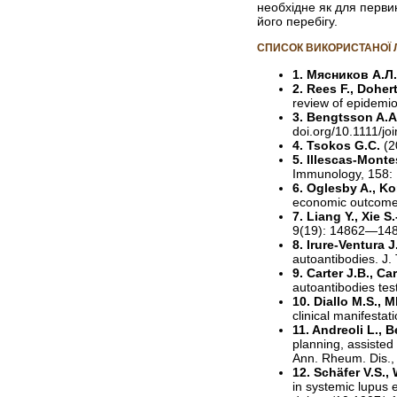
необхідне як для перви
його перебігу.
СПИСОК ВИКОРИСТАНОЇ 
1. Мясников А.Л
2. Rees F., Doher
review of epidemi
3. Bengtsson A.
doi.org/10.1111/jo
4. Tsokos G.C.
(2
5. Illescas-Monte
Immunology, 158: 
6. Oglesby A., Kor
economic outcomes
7. Liang Y., Xie S
9(19): 14862—1488
8. Irure-Ventura
autoantibodies. J.
9. Carter J.B., Ca
autoantibodies tes
10. Diallo M.S., 
clinical manifesta
11. Andreoli L., 
planning, assiste
Ann. Rheum. Dis.,
12. Schäfer V.S., 
in systemic lupus 