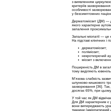
з виявленням циркулююч
критеріїв захворювання 
особливості захворюван
у безсимптомних пацієн
Дерматоміозит (ДМ) — д
якого характерне аутоі
запалення проксимальних
Запальні міопатії — це
На підставі клінічних і 
дерматоміозит;
поліміозит;
некротизуючий ау
міозит з включен
Поширеність ДМ в загаль
тому виділяють ювеніль
М’язова слабкість зазви
шлунково-кишкового трак
захворювання [36]. Так
досягає 65%, при цьому
У той час як ДМ відміча
Для ДМ характерним є у
вони випереджають ураже
тканини (аміопатичний 