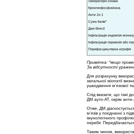
Лабораторні ознаки
Креатинфосфокіназа
Анти-Jo-1
Сума балів*
Дані біопсії
Інфільтрація ендомізія монон
Інфільтрація перимізія або пе
Перифасцикулярна атрофія
Примітка: *якщо провед
За відсутності ураженн
Для розрахунку викорис
запальної міопатії визн
ушкодження м’язової тк
Слід вказати, що такі д
ДМ ауто-АТ, окрім анти-
Отже, ДМ діагностуєтьс
м’язів у поєднанні з пі
імунологічного профілю
перебіг. Передбачається
Таким чином, використа