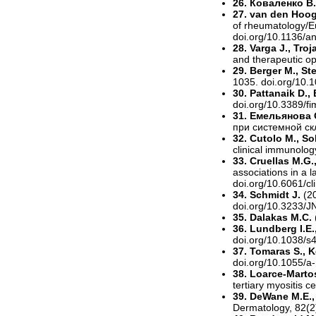
26. Коваленко В
27. van den Hooge
of rheumatology/Eu
doi.org/10.1136/
28. Varga J., Tr
and therapeutic op
29. Berger M., St
1035. doi.org/10.1
30. Pattanaik D.,
doi.org/10.3389/f
31. Емельянова О
при системной ск
32. Cutolo M., So
clinical immunolo
33. Cruellas M.G.
associations in a l
doi.org/10.6061/cl
34. Schmidt J.
(2
doi.org/10.3233/
35. Dalakas M.C.
36. Lundberg I.E.
doi.org/10.1038/s
37. Tomaras S., K
doi.org/10.1055/a
38. Loarce-Martos 
tertiary myositis
39. DeWane M.E.,
Dermatology, 82(2