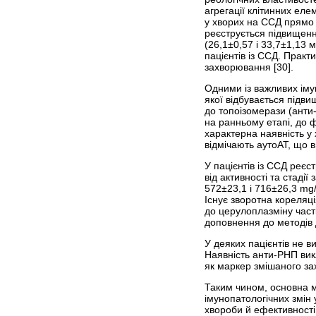
агрегації клітинних ел
у хворих на ССД прямо 
реєструється підвищення
(26,1±0,57 і 33,7±1,13 м
пацієнтів із ССД. Практ
захворювання [30].
Одними із важливих іму
якої відбувається підв
до топоізомерази (анти
на ранньому етапі, до 
характерна наявність у
відмічають аутоАТ, що 
У пацієнтів із ССД реє
від активності та стадії
572±23,1 і 716±26,3 mg/
Існує зворотна кореляці
до церулоплазміну часті
допов­нення до методів 
У деяких пацієнтів не 
Наявність анти-РНП вик
як маркер змішаного за
Таким чином, основна м
імунопатологічних змін 
хвороби й ефективності 