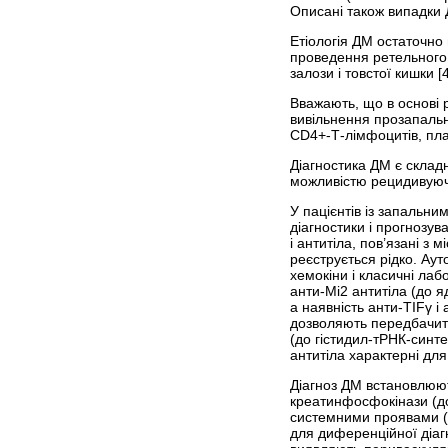
Описані також випадки Д
Етіологія ДМ остаточно
проведення ретельного 
залози і товстої кишки [4
Вважають, що в основі 
вивільнення прозапальни
CD4+-Т-лімфоцитів, плаз
Діагностика ДМ є складн
можливістю рецидивуючо
У пацієнтів із запальни
діагностики і прогнозув
і антитіла, пов’язані з
реєструється рідко. Ау
хемокіни і класичні лаб
анти-Mi2 антитіла (до я
а наявність анти-TIFγ і
дозволяють передбачити
(до гістидил-тРНК-синт
антитіла характерні дл
Діагноз ДМ встановлюют
креатинфосфокінази (до
системними проявами (
для диференційної діагн