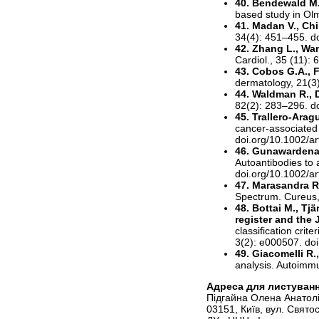
40. Bendewald M.J.
based study in Ol
41. Madan V., Chin
34(4): 451–455. d
42. Zhang L., Wan
Cardiol., 35 (11):
43. Cobos G.A., 
dermatology, 21(3
44. Waldman R., 
82(2): 283–296. do
45. Trallero-Arag
cancer-associated 
doi.org/10.1002/ar
46. Gunawardena 
Autoantibodies to 
doi.org/10.1002/ar
47. Marasandra R
Spectrum. Cureus,
48. Bottai M., Tjä
register and the
classification cri
3(2): e000507. do
49. Giacomelli R.,
analysis. Autoimmu
Адреса для листуван
Підгайна Олена Анатолі
03151, Київ, вул. Свято