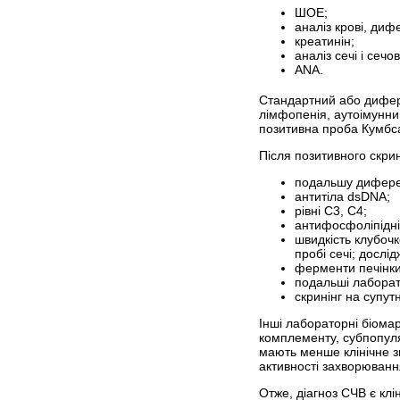
ШОЕ;
аналіз крові, диф
креатинін;
аналіз сечі і сечо
АNА.
Стандартний або дифере
лімфопенія, аутоімунний
позитивна проба Кумбса)
Після позитивного скри
подальшу диферен
антитіла dsDNA;
рівні С3, С4;
антифосфоліпідні 
швидкість клубочк
пробі сечі; дослі
ферменти печінки;
подальші лаборато
скринінг на супут
Інші лабораторні біомар
комплементу, субпопуляц
мають менше клінічне з
активності захворювання 
Отже, діагноз СЧВ є кл