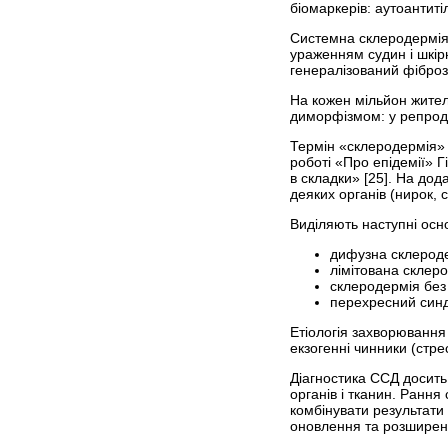
біомаркерів: аутоантиті
Системна склеродермія 
ураженням судин і шкір
генералізований фіброз 
На кожен мільйон жите
диморфізмом: у репродукт
Термін «склеродермія» по
роботі «Про епідемії» Г
в складки» [25]. На до
деяких органів (нирок, с
Виділяють наступні осн
дифузна склерод
лімітована склер
склеродермія без
перехресний синд
Етіологія захворювання 
екзогенні чинники (стр
Діагностика ССД досить
органів і тканин. Рання
комбінувати результати
оновлення та розширенн