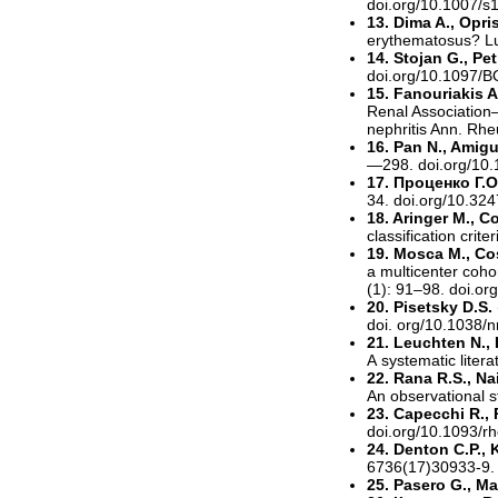
doi.org/10.1007/s
13. Dima A., Opris
erythematosus? L
14. Stojan G., Pet
doi.org/10.1097/
15. Fanouriakis 
Renal Association
nephritis Ann. Rh
16. Pan N., Amigu
—298. doi.org/10
17. Проценко Г.О
34. doi.org/10.32
18. Aringer M., C
classification cri
19. Mosca M., Co
a multicenter cohor
(1): 91–98. doi.or
20. Pisetsky D.S.
doi. org/10.1038/
21. Leuchten N., 
A systematic liter
22. Rana R.S., Na
An observational s
23. Capecchi R., P
doi.org/10.1093/r
24. Denton C.P.,
6736(17)30933-9.
25. Pasero G., M