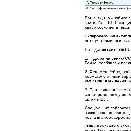
7. Феномен Рейно
8. Специфічні аутоантитіла (а
Пацієнти, що «набирають
критеріїв — 91%, специ
капіляроскопія, а також
Склеродермічні антитіл
антицентромерні антитіл
На підставі критеріїв 
1. Підозра на ранню СС
Рейно, особ­ливо у поєд
2. Феномен Рейно, набр
ревматолога, який вирі
капілярів, зменшення чи
3. При виявленні як мін
спостереженням у ревма
органів [26].
Спеціальних лабораторни
захворювання: часто від
незначна нормохромна ан
Зміни в судинах мікроц
реологічних властивосте