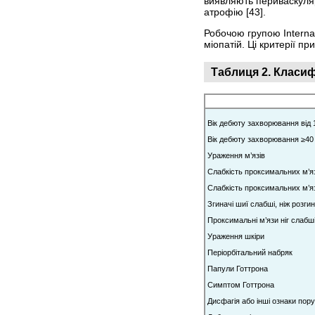
виявляють периваскуляр
атрофію [43].
Робочою групою Internati
міопатій. Ці критерії пр
Таблиця 2. Класифі
Вік дебюту захворювання від 1
Вік дебюту захворювання ≥40 
Ураження м’язів
Слабкість проксимальних м’яз
Слабкість проксимальних м’язі
Згиначі шиї слабші, ніж розгин
Проксимальні м’язи ніг слабші
Ураження шкіри
Періорбітальний набряк
Папули Готтрона
Симптом Готтрона
Дисфагія або інші ознаки по