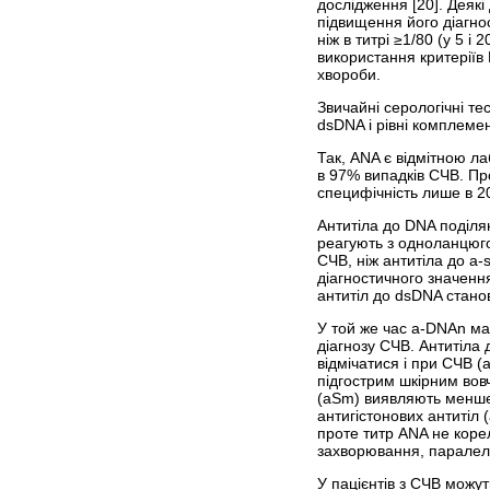
дослідження [20]. Деякі
підвищення його діагнос
ніж в титрі ≥1/80 (у 5 
використання критеріїв 
хвороби.
Звичайні серологічні те
dsDNA і рівні комплемен
Так, ANA є відмітною л
в 97% випадків СЧВ. Пр
специфічність лише в 20
Антитіла до DNA поділя
реагують з одноланцюго
СЧВ, ніж антитіла до а-
діагностичного значенн
антитіл до dsDNA станов
У той же час а-DNAn ма
діагнозу СЧВ. Антитіла
відмічатися і при СЧВ 
підгострим шкірним вов
(аSm) виявляють менше 
антигістонових антитіл 
проте титр ANA не корел
захворювання, паралель
У пацієнтів з СЧВ можут