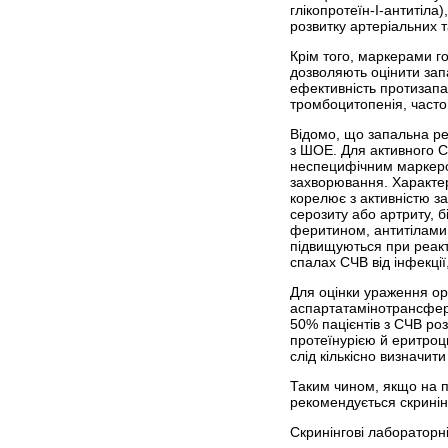
глікопротеїн-I-антитіла
розвитку артеріальних т
Крім того, маркерами го
дозволяють оцінити зап
ефективність протизапал
тромбоцитопенія, часто
Відомо, що запальна ре
з ШОЕ. Для активного 
неспецифічним маркером
захворювання. Характер
корелює з активністю з
серозиту або артриту, б
феритином, антитілами 
підвищуються при реактив
спалах СЧВ від інфекції,
Для оцінки ураження ор
аспартат­амінотрансфера
50% пацієнтів з СЧВ ро
протеїнурією й еритроц
слід кількісно визначити
Таким чином, якщо на п
рекомендується скринін
Скринінгові лабораторн