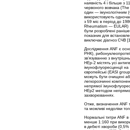
наявність 4 і більше з 1
червоного вовчака (The S
один — імунологічним (ч
використовують одночас
з 59 міс в період до 19
Rheumatism — EULAR) і 
були розроблені раніше
показник для встановлен
виключає діагноз СЧВ [
Дослідження ANF є осн
РНК), рибонуклеопротеї
зв’язуванню з внутрішн
НЕр-2 містять усі антиг
імунофлуоресценції на 
європейські (EASI group
можуть бути очищені аб
легкорозчинні компонен
непрямої імунофлуоресц
НЕр2 методом непрямої
захворюваннях.
Отже, визначення ANF т
та можливі недоліки тог
Нормальні титри ANF в с
менше 1:160 при викори
в дебюті хвороби (0,5% 