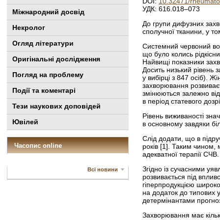
DOI:
10.32471/rheumato
УДК: 616.018–073
Міжнародний досвід
До групи дифузних зах
Некролог
сполучної тканини, у т
Огляд літератури
Системний червоний вовч
що було колись рідкісни
Оригінальні дослідження
Найвищі показники захво
Досить низький рівень з
Погляд на проблему
у вибірці з 847 осіб). Ж
захворювання розвиваєть
Події та коментарі
змінюються залежно від 
в період статевого дозр
Тези наукових доповідей
Рівень виживаності знач
Ювілей
в основ­ному завдяки бі
Слід додати, що в підр
Часопис online
років [1]. Таким чином,
адекватної терапії СЧВ.
Згідно із сучасними уя
Всі новини
розвивається під вплив
гіперпродукцією широког
на додаток до типових у
детермінантами прогноз
Захворювання має кілька