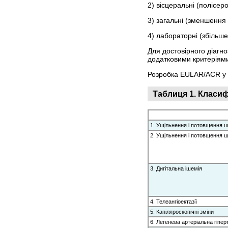
2) вісцеральні (полісер
3) загальні (зменшення 
4) лабораторні (збільш
Для достовірного діагно
додатковими критеріями.
Розробка EULAR/ACR у 2
Таблиця 1. Класиф
1. Ущільнення і потовщення ш
2. Ущільнення і потовщення ш
3. Дигітальна ішемія
4. Телеангіоектазії
5. Капіляроскопічні зміни
6. Легенева артеріальна гіпер