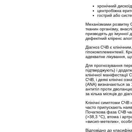
хронічний дискої
центробіжна ерит
гострий або сист
Механізмами розвитку СЧ
тканин організму, внас
призводять до імунної д
дефектний кліренс апопт
Діагноз СЧВ є клінічни
гіпокомплементемії. Кр
адекватне лікування, що
Для прогнозування пере
підтверджують) і додатк
клінічної маніфестації
СЧВ, і деякі клінічні о
(ANA) визначаються за 1
антитіл проти дволанцю
за кілька місяців до діа
Клінічні симптоми СЧВ н
часто припускають наявн
Початкова фаза СЧВ час
(>38,3 °С), втома і ар
«висип-метелик», особли
Відповідно до класифік