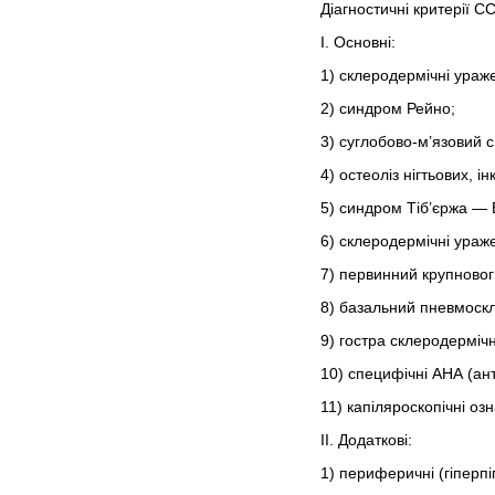
Діагностичні критерії СС
І. Основні:
1) склеродермічні ураже
2) синдром Рейно;
3) суглобово-м’язовий 
4) остеоліз нігтьових, і
5) синдром Тіб’єржа —
6) склеродермічні ура
7) первинний крупновог
8) базальний пневмоскле
9) гостра склеродерміч
10) специфічні АНА (ант
11) капіляроскопічні оз
II. Додаткові:
1) периферичні (гіперпі