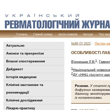
Головна
Свіжий номер
Архів номерів
Автори
Про ви
рецензування
№88 (2) 2022
:
Погляд на
Актуально
ОСОБЛИВОСТІ ЛАБ
Анонси та пресрелізи
1
Власні спостереження
В’юницька Л.В.
,
Гаврил
1
Дайджест
Національний універси
2
ДУ «ННЦ «Інститут кар
Історія медицини
Клінiчні настанови та
Резюме.
У статті п
дифузних захворюван
рекомендації
діагнозу, моніторув
із колагенозами.
Клінічні дослідження
Лікарю-практику