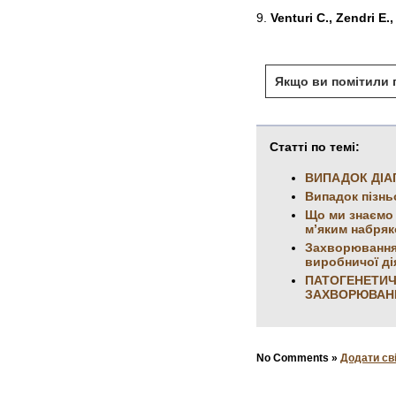
9.
Venturi C., Zendri E.,
Якщо ви помітили п
Статті по темі:
ВИПАДОК ДІА
Випадок пізнь
Що ми знаємо 
м’яким набря
Захворювання 
виробничої ді
ПАТОГЕНЕТИЧ
ЗАХВОРЮВАН
No Comments »
Додати св