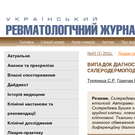
Головна
Свіжий номер
Архів номерів
Автори
Про ви
рецензування
№43 (1) 2011г.
:
Лікарю-п
Актуально
ВИПАДОК ДІАГНОС
Анонси та пресрелізи
СКЛЕРОДЕРМОПОД
Власні спостереження
Туряница С.Р.
,
Гранчак 
Дайджест
Історія медицини
Резюме.
Склередема
етіології. Авторами 
Клінiчні настанови та
Склередема Бушке ха
грудної клітки, плеч
рекомендації
клітковині. Тканини
значного обмеження 
Клінічні дослідження
диференційну діагно
Лікарю-практику