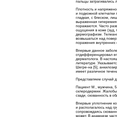
пальцы затрагивались 
Плотность и напряжено
и подкожной клетчатки 
гладкая, с блеском, ли
выраженная гиперемия.
поражаются. Часто раз
ощущения в коже (зуд, 
дермографизм. Телеанг
возвышаться над повер
поражения внутренних о
Впервые данное заболе
отдифференцировал его 
дерматолога. В настоя
литературе. Указываетс
Шегре-на [5], анкилоз
имеет различное течение
Представляем случай д
Пациент М., мужчина, 
склеродермии. Жалобы 
сзади, скованность в о
Впервые уплотнение кож
и располагалось над гр
сопровождаясь скованн
может. В анамнезе част