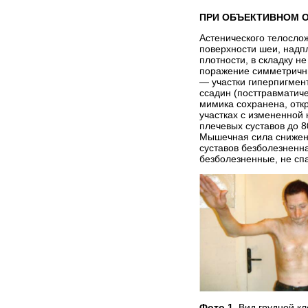
ПРИ ОБЪЕКТИВНОМ 
Астенического телосло
поверхности шеи, надпл
плотности, в складку н
поражение симметричных
— участки гиперпигмент
ссадин (посттравматиче
мимика сохранена, откр
участках с измененной
плечевых суставов до 8
Мышечная сила снижена
суставов безболезненн
безболезненные, не сп
Фото 1.
Вид грудной кл