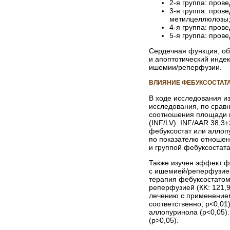
2-я группа: пров
3-я группа: пров
метилцеллюлозы
4-я группа: пров
5-я группа: пров
Сердечная функция, объ
и апоптотический инде
ишемии/реперфузии.
ВЛИЯНИЕ ФЕБУКСОСТАТ
В ходе исследования и
исследования, по срав
соотношения площади и
(INF/LV): INF/AAR 38,3
фебуксостат или аллоп
по показателю отношен
и группой фебуксостата
Также изучен эффект фе
с ишемией/реперфузией
терапия фебуксостатом
реперфузией (КK: 121,9
лечению с применением
соответственно; р<0,01
аллопуринола (р<0,05).
(р>0,05).