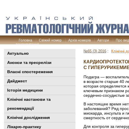
Головна
Свіжий номер
Архів номерів
Автори
Про ви
рецензування
№65 (3) 2016
:
Клінічні 
Актуально
КАРДИОПРОТЕКТО
Анонси та пресрелізи
С ГИПЕРУРИКЕМИЕ
Власні спостереження
Подагра — воспалитель
Дайджест
в возрасте старше 40 
которая определяется к
Історія медицини
ключевым признаком раз
сердечно-­сосудистые з
Клінiчні настанови та
В настоящее время нет
рекомендації
заболеваний? Ряд прос
миокарда, инсульта и г
Клінічні дослідження
смертность от сердечно
Для контроля за гипе
Лікарю-практику