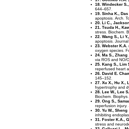
18. Windecker S., 
644–657.
19. Sinha K., Das 
apoptosis. Arch. T
20. Li C., Jackso
21. Tsuda H., Kaw
stress. Biochem. 
22. Wang S., Li Y.
apoptosis. Journal
23. Webster K.A.
oxygen species. Fu
24. Ma S., Zhang Z
via ROS and NO/O
25. Kang S., Lim 
reperfused heart 
26. David E. Ch
145–152.
27. Xu X., Hu X., 
hypertrophy and dy
28. Lee W., Lee S
Biochem. Biophys
29. Ong S., Saman
reperfusion injury.
30. Yu W., Sheng 
inhibiting endopla
31. Foster K.A., Ga
stress and neurod
32. Galluzzi L., M