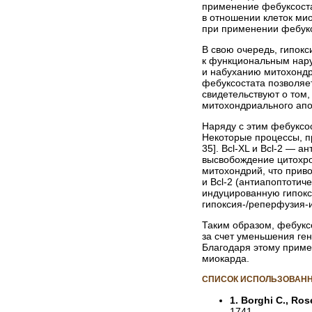
применение фебуксоста
в отношении клеток ми
при применении фебукс
В свою очередь, гипокс
к функциональным нару
и набуханию митохондри
фебуксостата позволяе
свидетельствуют о том
митохондриального апо
Наряду с этим фебуксос
Некоторые процессы, п
35]. Bcl-XL и Bcl-2 —
высвобождение цитохро
митохондрий, что приво
и Bcl-2 (антиапоптотич
индуцированную гипокс
гипоксия-/реперфузия-
Таким образом, фебук
за счет уменьшения ге
Благодаря этому приме
миокарда.
СПИСОК ИСПОЛЬЗОВАНН
1. Borghi C., Rose
1741.