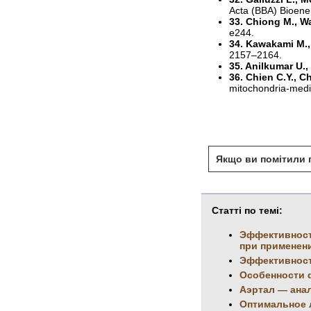
Acta (BBA) Bioene
33. Chiong M., Wa
e244.
34. Kawakami M.,
2157–2164.
35. Anilkumar U.,
36. Chien C.Y., C
mitochondria-medi
Якщо ви помітили п
Статті по темі:
Эффективность
при применен
Эффективност
Особенности 
Аэртал — ана
Оптимальное 