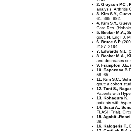
2. Grayson P.C., K
analysis. Arthriti
3. Kim S.Y., Gueva
61: 885–892.
4. Kim S.Y., Gueva
Care Res. (Hoboke
5. Becker M.A., S
gout. N. Engl. J. 
6. Bruce S.P.
(200
2187–2194.
7. Edwards N.L.
(
8. Becker M.A., Ki
and decreases seru
9. Frampton J.E.
10. Барскова В.Г
58–65.
11. Kim S.C., Sch
gout: a cohort stu
12. Tani S., Naga
Patients with Hyper
13. Kohagura K., T
patients with hype
14. Sezai A., Soma
FLASH Trial). Circ
15. Agabiti-Rosei
39.
16. Kalogeris T., 
17. Gottlieb R.A.