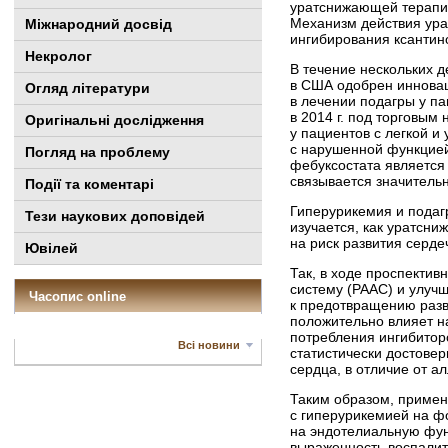
уратснижающей терапии
Механизм действия ура
Міжнародний досвід
ингибирования ксантин
Некролог
В течение нескольких д
в США одобрен инновац
Огляд літератури
в лечении подагры у п
в 2014 г. под торговы
Оригінальні дослідження
у пациентов с легкой и
с нарушенной функцией
Погляд на проблему
фебуксостата является
связывается значительн
Події та коментарі
Гиперурикемия и подаг
Тези наукових доповідей
изучается, как уратсн
на риск развития серде
Ювілей
Так, в ходе проспектив
систему (РААС) и улучш
Часопис online
к предотвращению разви
положительно влияет н
потребления ингибитор
Всі новини
статистически достове
сердца, в отличие от 
Таким образом, примен
с гиперурикемией на ф
на эндотелиальную фун
выраженность воспалит