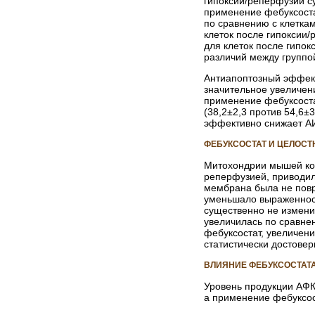
гипоксии/реперфузии су
применение фебуксоста
по сравнению с клеткам
клеток после гипоксии
для клеток после гипо
различий между группой
Антиапоптозный эффек
значительное увеличени
применение фебуксоста
(38,2±2,3 против 54,6±
эффективно снижает АИ
ФЕБУКСОСТАТ И ЦЕЛОС
Митохондрии мышей ко
реперфузией, приводил
мембрана была не повр
уменьшало выраженност
существенно не измени
увеличилась по сравнен
фебуксостат, увеличени
статистически достовер
ВЛИЯНИЕ ФЕБУКСОСТАТА
Уровень продукции АФК
а применение фебуксост