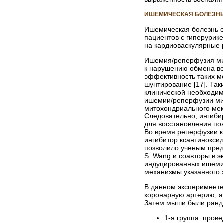
ИШЕМИЧЕСКАЯ БОЛЕЗНЬ
Ишемическая болезнь с
пациентов с гиперурик
на кардиоваскулярные 
Ишемия/реперфузия ми
к нарушению обмена ве
эффективность таких м
шунтирование [17]. Та
клинической необходим
ишемии/реперфузии мио
митохондриального мемб
Следовательно, ингиби
для восстановления пов
Во время реперфузии к
ингибитор ксантиноксид
позволило ученым предп
S. Wang и соавторы в э
индуцированных ишемие
механизмы указанного з
В данном эксперимент
коронарную артерию, а
Затем мыши были рандо
1-я группа: пров