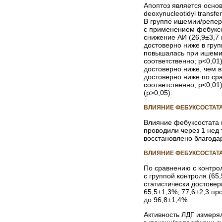
Апоптоз является осно
deoxynucleotidyl transfe
В группе ишемии/реперф
с применением фебуксо
снижение АИ (26,9±3,7 
достоверно ниже в груп
повышалась при ишемии/
соответственно; p<0,01
достоверно ниже, чем в
достоверно ниже по сра
соответственно; р<0,01
(р>0,05).
ВЛИЯНИЕ ФЕБУКСОСТАТ
Влияние фебуксостата
проводили через 1 нед
восстановлено благода
ВЛИЯНИЕ ФЕБУКСОСТАТА
По сравнению с контро
с группой контроля (65
статистически достовер
65,5±1,3%; 77,6±2,3 пр
до 96,8±1,4%.
Активность ЛДГ измеря