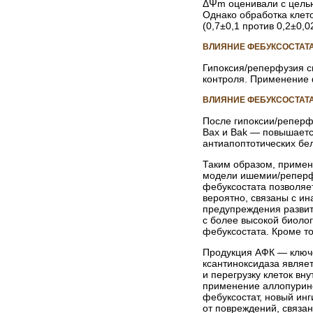
ΔΨm оценивали с целью
Однако обработка клет
(0,7±0,1 против 0,2±0,02
ВЛИЯНИЕ ФЕБУКСОСТАТА
Гипоксия/реперфузия с
контроля. Применение 
ВЛИЯНИЕ ФЕБУКСОСТАТА
После гипоксии/реперфу
Bax и Bak — повышаетс
антиапоптотических бел
Таким образом, примен
модели ишемии/реперфу
фебуксостата позволяе
вероятно, связаны с ин
предупреждения развит
с более высокой биоло
фебуксостата. Кроме т
Продукция АФК — ключе
ксантиноксидаза являе
и перегрузку клеток вн
применение аллопурино
фебуксостат, новый ин
от повреждений, связа