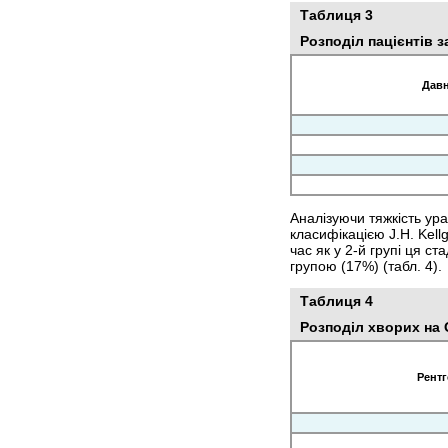
Таблиця 3
Розподіл пацієнтів 
Давн
Аналізуючи тяжкість ура
класифікацією J.H. Kellg
час як у 2-й групі ця ст
групою (17%) (табл. 4).
Таблиця 4
Розподіл хворих на 
Рентг