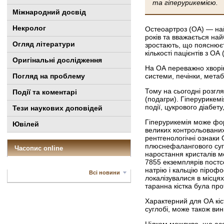
та гіперурикемією.
Міжнародний досвід
Некролог
Остеоартроз (ОА) — най
років та вважається на
Огляд літератури
зростають, що пояснюєт
кількості пацієнтів з ОА (
Оригінальні дослідження
На ОА переважно хворію
системи, печінки, метаб
Погляд на проблему
Тому на сьогодні розгля
Події та коментарі
(подагри). Гіперурикемі
події, цукрового діабету
Тези наукових доповідей
Гіперурикемія може фор
Ювілей
великих контро­льованих
рентгенологічні ознаки 
плюснефалангового сугл
Часопис online
наростання кристалів м
7855 екземплярів постс
натрію і кальцію піроф
Всі новини
локалізувалися в місцях
таранна кістка була пр
Характерний для ОА кіст
суглобі, може також вин
Цілком можливо, що асо