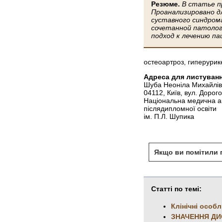
Резюме.
В статье п
Проанализировано д
суставного синдром
сочетанной патолог
подход к лечению п
остеоартроз, гиперурик
Адреса для листуванн
Шуба Неоніла Михайлі
04112, Київ, вул. Дорог
Національна медична а
післядипломної освіти
ім. П.Л. Шупика
Якщо ви помітили п
Статті по темі:
Клінічні особ
ЗНАЧЕННЯ ДИС