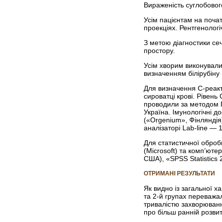
Вираженість суглобово
Усім пацієнтам на поча
проекціях. Рентгенологі
З метою діагностики се
простору.
Усім хворим виконували з
визначенням білірубіну 
Для визначення С-реакт
сироватці крові. Рівен
проводили за методом П
Україна. Імунологічні 
(«Orgenium», Фінлянді
аналізаторі Lab-line — 
Для статистичної оброб
(Microsoft) та комп’юте
США), «SPSS Statistics
ОТРИМАНІ РЕЗУЛЬТАТИ
Як видно із загальної х
та 2-й групах переважал
тривалістю захворювання
про більш ранній розвит