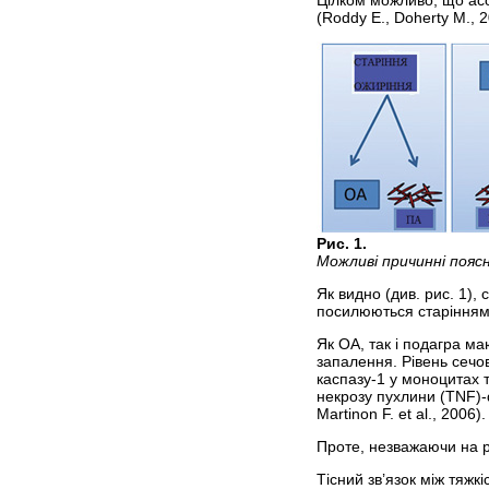
(Roddy E., Doherty M., 2
Рис. 1.
Можливі причинні поясн
Як видно (див. рис. 1),
посилюються старінням 
Як ОА, так і подагра ма
запалення. Рівень сечо
каспазу-1 у моноцитах т
некрозу пухлини (TNF)-α
Martinon F. et al., 2006).
Проте, незважаючи на р
Тісний зв’язок між тяжк