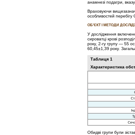
анамнезі подагри, вказу
Враховуючи вищезазначен
особливостей перебігу О
ОБ’ЄКТ І МЕТОДИ ДОСЛІ
У дослідження включено 
сироватці крові розподі
року, 2-гу групу — 55 о
60,45±1,39 року. Загал
Таблиця 1
Характеристика обс
Ст
Ін
Т
Сечо
Обидві групи були зіста