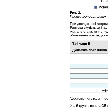
Рис. 2.
Прояви моноартриту, 
При дослідженні артрол
Ранкова скутість за ін
мм, але статистично не
обмеження повсякденно
Таблиця 5
Динаміка показників 
І
– фу
*Достовірність відмінно
У 1-й групі рівень ШОЕ