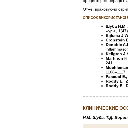
процесів регенерації (з
Отже, враховуючи отрима
СПИСОК ВИКОРИСТАНОЇ 
Шуба Н.М.,
журн., 1(47)
Bijlsma J.W
Cronstein B
Denoble A.E
inflammasom
Kellgren J.
Martinon F.,
241.
Muehleman C
1108–1117.
Pascual E.
Roddy E., 
Roddy E., 
КЛИНИЧЕСКИЕ ОС
Н.М. Шуба, Т.Д. Ворон