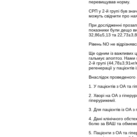
перевищував норму.
СРП у 2-й групі був зна
можуть свідчити про ная
При дослідженні прозапа
показники були дещо вищ
32,86±5,13 та 22,73±3,8
Рівень NO не відрізнявс
Ще одним із важливих ц
гальмує апоптоз. Нами 
2-й групі (44,78±3,91н
регенерації у пацієнтів 
Внаслідок проведеного 
1. У пацієнтів з ОА та 
2. Хворі на ОА з гіперу
гіпер­урикемії.
3. Для пацієнтів із ОА 
4. Дані клінічного обст
болю за ВАШ та обмеже
5. Пацієнти з ОА та гі