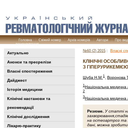
Головна
Свіжий номер
Архів номерів
Автори
Про ви
рецензування
№60 (2) 2015
:
Власні сп
Актуально
КЛІНІЧНІ ОСОБЛИВ
Анонси та пресрелізи
З ГІПЕРУРИКЕМІЄ
Власні спостереження
1
Шуба Н.М.
,
Воронова Т
Дайджест
1
Національна медична а
Історія медицини
2
3
Національна медична а
Клінiчні настанови та
рекомендації
Резюме.
У статті на
захворювання,стадію
Клінічні дослідження
на остеоартроз та г
дані, можна зробити
Лікарю-практику