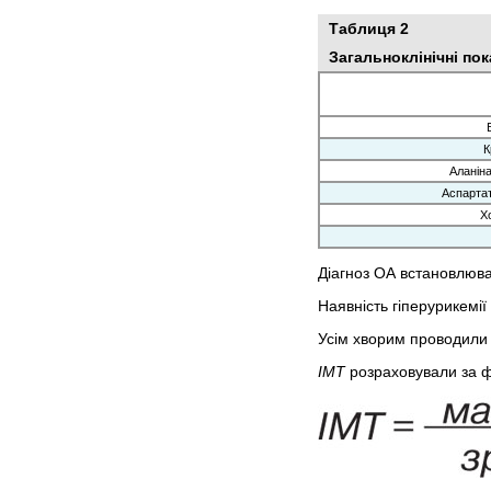
Таблиця 2
Загальноклінічні по
К
Аланін
Аспарта
Х
Діагноз ОА встановлюв
Наявність гіперурикемії
Усім хворим проводили 
ІМТ
розраховували за 