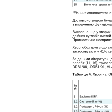
15
Біологічна терапія, n 
*Різниця статистично 
Достовірно вищою була 
з вираженою функціонал
Виявлено, що у хворих н
дрібних суглобів кисте
Прогностично несприятл
Хворі обох груп з одна
застосовували у 41% хв
За даними літератури, д
перебіг [11, 16], трива
DRB1*08, -DRB1*01, HLA
Таблиця 4.
Хворі на ЮР
№
з/п
1
Варіанти ЮРА
1.1
Системний, n (%)
1.2
Поліартрит, РФ–, n (%)
1.3
Поліартрит, РФ+, n (%)