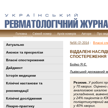
Головна
Свіжий номер
Архів номерів
Автори
Про ви
рецензування
№56 (2) 2014
:
Власні сп
Актуально
ВІДДАЛЕНІ НАСЛІ
Анонси та пресрелізи
СПОСТЕРЕЖЕННЯ 
Власні спостереження
Бойко Я.Є.
Дайджест
Львівський державний м
Історія медицини
Резюме.
У роботі п
Клінiчні настанови та
у 70 хворих. Оцінено
аналоговою шкалою (
рекомендації
ускладнення, вивчен
у 24% пацієнтів із 
Клінічні дослідження
поліартикулярний в
у 40% хворих.
Лікарю-практику