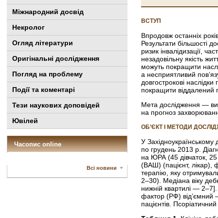
Міжнародний досвід
ВСТУП
Некролог
Впродовж останніх рокі
Огляд літератури
Результати більшості д
ризик інвалідизації, ча
Оригінальні дослідження
незадовільну якість жит
можуть покращити наслі
Погляд на проблему
а несприятливий пов’яз
довгострокові наслідки
Події та коментарі
покращити віддалений 
Мета дослідження — вив
Тези наукових доповідей
на прогноз захворюван
Ювілей
ОБ’ЄКТ І МЕТОДИ ДОСЛІ
У Західноукраїнському 
Часопис online
по грудень 2013 р. Діа
на ЮРА (45 дівчаток, 25
(ВАШ) (пацієнт, лікар),
Всі новини
терапію, яку отримувал
2–30). Медіана віку де
нижній квартилі — 2–7].
фактор (РФ) від’ємний —
пацієнтів. Псоріатичний