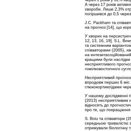
А через 17 років активн
хвороби. Лише 2,3% отри
погіршився до 0,5 через 
J.C. Packham та співа
на прогноз [14], що ко
У хворих на персистуюч
12, 13, 16, 19]. S.L. B
та системним варіантом
співавторами (2005), хв
на ентезитасоційований 
кращими були наслідки
несприятливого прогноз
гомілковостопного сугло
Несприятливий прогноз у
впродовж перших 6 міс х
глюкокортикоїдами через
У нашому дослідженні г
(2013) несприятливим на
відносять до прогностич
про те, що покращання 
S. Boiu та співавтори (
середньою тривалістю з
отримували біологічну 