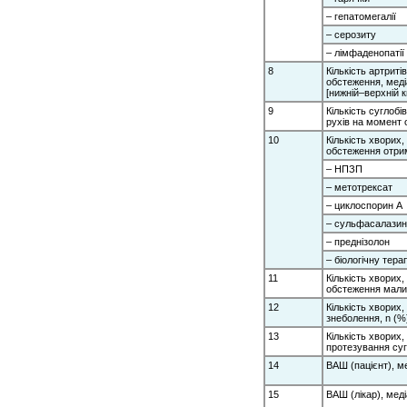
– гепатомегалії
– серозиту
– лімфаденопатії
8
Кількість артриті
обстеження, мед
[нижній–верхній к
9
Кількість суглоб
рухів на момент 
10
Кількість хворих,
обстеження отрим
– НПЗП
– метотрексат
– циклоспорин А
– сульфасалазин
– преднізолон
– біологічну тера
11
Кількість хворих,
обстеження мали 
12
Кількість хворих,
знеболення, n (%
13
Кількість хворих,
протезування суг
14
ВАШ (пацієнт), м
15
ВАШ (лікар), мед