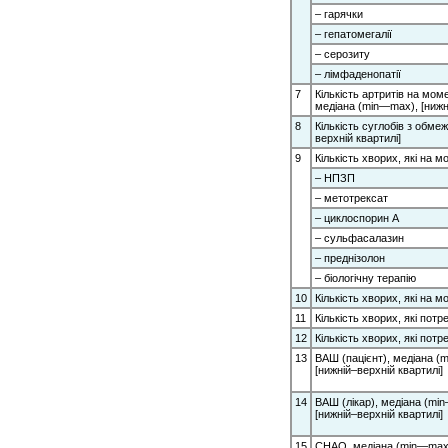
– гарячки
– гепатомегалії
– серозиту
– лімфаденопатії
7
Кількість артритів на мом
медіана (min—max), [нижні
8
Кількість суглобів з обм
верхній квартилі]
9
Кількість хворих, які на 
– НПЗП
– метотрексат
– циклоспорин А
– сульфасалазин
– преднізолон
– біологічну терапію
10
Кількість хворих, які на 
11
Кількість хворих, які пот
12
Кількість хворих, які пот
13
ВАШ (пацієнт), медіана (
[нижній–верхній квартилі]
14
ВАШ (лікар), медіана (mi
[нижній–верхній квартилі]
15
CHAQ, медіана (min—max