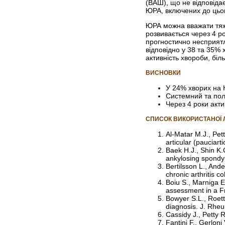
(ВАШ), що не відповід
ЮРА, включених до цього
ЮРА можна вважати тяжк
розвивається через 4 р
прогностично несприятл
відповідно у 38 та 35%
активність хвороби, біл
ВИСНОВКИ
У 24% хворих на 
Системний та пол
Через 4 роки акт
СПИСОК ВИКОРИСТАНОЇ 
Al-Matar M.J., Pett
articular (pauciart
Baek H.J., Shin K.
ankylosing spondyl
Bertilsson L., And
chronic arthritis c
Boiu S., Marniga E.
assessment in a F
Bowyer S.L., Roettc
diagnosis. J. Rheu
Cassidy J., Petty 
Fantini F., Gerloni