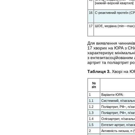
[нижній–верхній квартилі]
16
С-реактивний протеїн (СР
17
ШОЕ, медіана (min—max), 
Для виявлення чинників,
17 хворих на ЮРА з CHA
характеризує мінімальні
з ентезитасоційованим 
артрит та поліартрит ро
Таблиця 3.
Хворі на ЮР
№
з/п
1
Варіанти ЮРА:
1.1
Системний, n/загальна
1.2
Поліартрит, РФ–, n/заг
1.3
Поліартрит, РФ+, n/заг
1.4
Олігоартрит, n/загальн
1.5
Ентезит-артрит, n/зага
2
Активність низька, n 