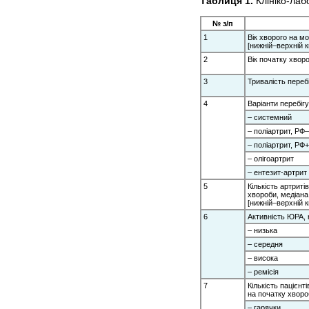
Таблиця 1.
Клініко-лаб
№ з/п
1
Вік хворого на м
[нижній–верхній к
2
Вік початку хворо
3
Тривалість перебі
4
Варіанти перебігу
– системний
– поліартрит, РФ–
– поліартрит, РФ+
– олігоартрит
– ентезит-артрит
5
Кількість артриті
хвороби, медіан
[нижній–верхній к
6
Активність ЮРА, 
– низька
– середня
– висока
– ремісія
7
Кількість пацієнті
на початку хвороб
– гарячки