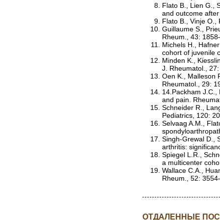
Flato B., Lien G., 
and outcome after
Flato B., Vinje O.
Guillaume S., Prieu
Rheum., 43: 1858
Michels H., Hafner
cohort of juvenile 
Minden K., Kiesslin
J. Rheumatol., 27
Oen K., Malleson P
Rheumatol., 29: 
14.Packham J.C., Ha
and pain. Rheumat
Schneider R., Lang 
Pediatrics, 120: 2
Selvaag A.M., Flato
spondyloarthropath
Singh-Grewal D., S
arthritis: signific
Spiegel L.R., Schne
a multicenter coho
Wallace C.A., Huang
Rheum., 52: 3554
ОТДАЛЕННЫЕ ПОС