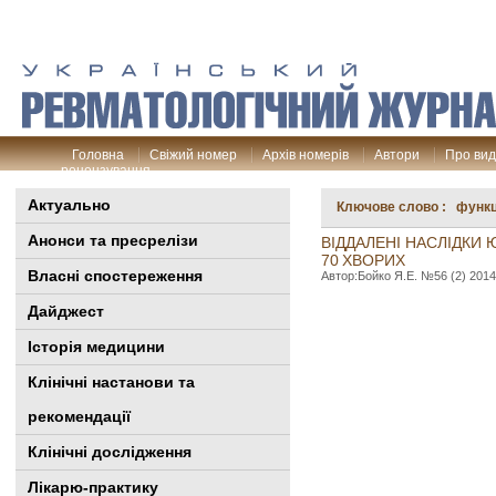
Головна
Свіжий номер
Архів номерів
Автори
Про ви
рецензування
Актуально
Ключове слово : функц
Анонси та пресрелізи
ВІДДАЛЕНІ НАСЛІДКИ
70 ХВОРИХ
Власні спостереження
Автор:Бойко Я.Е. №56 (2) 2014
Дайджест
Історія медицини
Клінiчні настанови та
рекомендації
Клінічні дослідження
Лікарю-практику