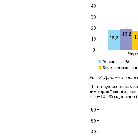
Рис. 2. Динаміка частк
Що стосується динаміки
тиж терапії хворі з рів
21,6±10,1% відповідно (д