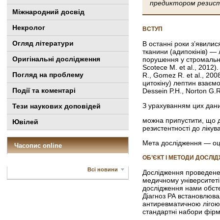
предик­тором резист
Міжнародний досвід
Некролог
ВСТУП
Огляд літератури
В останні роки з’явилис
тканини (адипокінів) — 
Оригінальні дослідження
порушення у стромально
Scotece M. et al., 2012
Погляд на проблему
R., Gomez R. et al., 200
цитокіну) лептин взаємо
Події та коментарі
Dessein P.H., Norton G.R.
З урахуванням цих дан
Тези наукових доповідей
можна припустити, що 
Ювілей
резистентності до лікув
Мета дослідження —
оц
Часопис online
ОБ’ЄКТ І МЕТОДИ ДОСЛІ
Всі новини
Дослідження проведене 
медичному університеті 
дослідження нами обстеж
Діагноз РА встановлюва
антиревматичною лігою 
стандартні набори фір