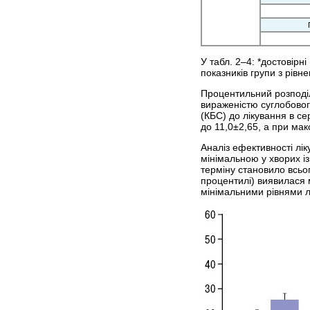
У табл. 2–4: *достовірн
показників групи з рівн
Процентильний розподіл 
вираженістю суглобового
(КБС) до лікування в се
до 11,0±2,65, а при ма
Аналіз ефективності лік
мінімальною у хворих із
терміну становило всьо
процентилі) виявилася 
мінімальними рівнями ле