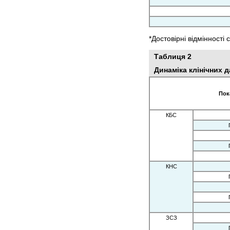
*Достовірні відмінності 
Таблиця 2
Динаміка клінічних 
Пок
КБС
КНС
ЗСЗ