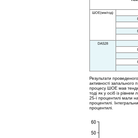
ШОЕ(мм/год)
DAS28
Результати проведеного
активності запального п
процесу ШОЕ мав тенден
тоді як у осіб із рівне
25-ї процентилі мали на
процентилі. Інтегральн
процентилі.