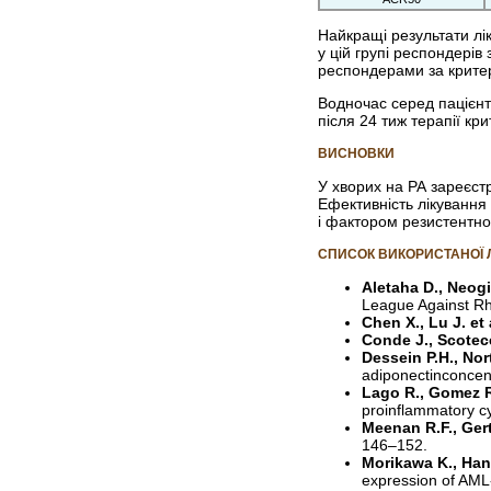
Найкращі результати лік
у цій групі респондерів
респондерами за крите
Водночас серед пацієнт
після 24 тиж терапії к
ВИСНОВКИ
У хворих на РА зареєст
Ефективність лікування 
і фактором резистентнос
СПИСОК ВИКОРИСТАНОЇ 
Aletaha D., Neogi 
League Against Rhe
Chen X., Lu J. et 
Conde J., Scotece
Dessein P.H., Nor
adiponectinconcent
Lago R., Gomez R.
proinflammatory cy
Meenan R.F., Ger
146–152.
Morikawa K., Han
expression of AML-I