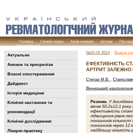
Головна
Свіжий номер
Архів номерів
Автори
Про ви
рецензування
№53 (3) 2013
:
Власні сп
Актуально
ЕФЕКТИВНІСТЬ СТ
Анонси та пресрелізи
АРТРИТ ЗАЛЕЖНО 
Власні спостереження
Стигар М.В.
,
Станіслав
Дайджест
Вінницький національни
Історія медицини
Резюме.
У досліджен
Клінiчні настанови та
віком 50,2±12,1 рок
ефективність станда
рекомендації
підвищення рівня леп
показників кількост
Клінічні дослідження
показників через 12 
найбільшу кількість 
Лікарю-практику