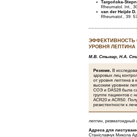
Targońska-Stepni
Rheumatol. Int., 3
van der Heijde D. 
Rheumatol., 39: 
ЭФФЕКТИВНОСТЬ 
УРОВНЯ ЛЕПТИНА
М.В. Стыгар, Н.А. Ст
Резюме.
В исследова
здоровых лиц контро
от уровня лептина в 
высоким уровнем леп
СОЭ и DAS28 была са
группе пациентов с н
ACR20 и ACR50. Полу
резистентности к леч
лептин, ревматоидный а
Адреса для листуванн
Станіславчук Микола А