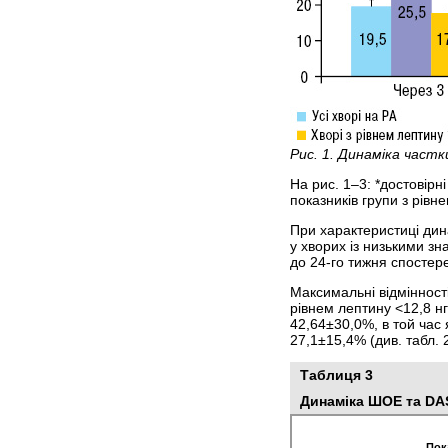
Рис. 1. Динаміка частк
На рис. 1–3: *достовірн
показників групи з рівн
При характеристиці дин
у хворих із низькими з
до 24-го тижня спостер
Максимальні відмінності
рівнем лептину <12,8 нг
42,64±30,0%, в той час 
27,1±15,4% (див. табл. 2
Таблиця 3
Динаміка ШОЕ та DAS
Пок