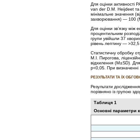
Для оцінки активності 
van der D.M. Heijdeet 
мінімальне значення (в
захворювання) — 100 (Me
Для оцінки зв’язку між 
процентильним розподіло
групи увійшли 37 хворих
рівень лептину — >32,5 
Статистичну обробку от
М.І. Пирогова, ліцензі
відхилення (M±SD). Для
р<0,05. При визначенні
РЕЗУЛЬТАТИ ТА ЇХ ОБГО
Результати дослідження
порівняно із групою здор
Таблиця 1
Основні параметри к