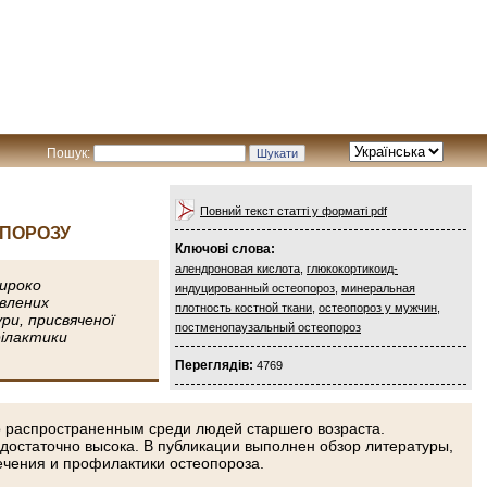
Пошук:
Повний текст статті у форматі pdf
ОПОРОЗУ
Ключові слова:
алендроновая кислота
,
глюкокортикоид-
широко
индуцированный остеопороз
,
минеральная
овлених
плотность костной ткани
,
остеопороз у мужчин
,
ри, присвяченої
постменопаузальный остеопороз
філактики
Переглядів:
4769
 распространенным среди людей старшего возраста.
достаточно высока. В публикации выполнен обзор литературы,
чения и профилактики остеопороза.