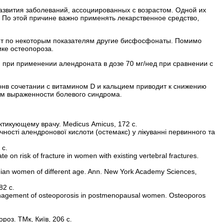
звития заболеваний, ассоциированных с возрастом. Одной их
. По этой причине важно применять лекарственное средство,
дит по некоторым показателям другие бисфосфонаты. Помимо
ке остеопороза.
 при применении алендроната в дозе 70 мг/нед при сравнении с
онв сочетании с витамином D и кальцием приводит к снижению
ем выраженности болевого синдрома.
тикующему врачу. Medicus Аmicus, 172 с.
чності алендронової кислоти (остемакс) у лікуванні первинного та
 с.
te on risk of fracture in women with existing vertebral fractures.
inian women of different age. Ann. New York Academy Sciences,
82 с.
anagement of osteoporosis in postmenopausal women. Osteoporos
роз. ТМк, Київ, 206 c.