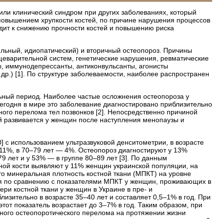
ли клинический синдром при других заболеваниях, который
повышением хрупкости костей, по причине нарушения процессов
дит к снижению прочности костей и повышению риска
льный, идиопатический) и вторичный остеопороз. Причины
щеварительной систем, генетические нарушения, ревматические
ы, иммунодепрессанты, антиконвульсанты, агонисты
.) [1]. По структуре заболеваемости, наиболее распространен
ьный период. Наиболее частые осложнения остеопороза у
сегодня в мире это заболевание диагностировано приблизительно
ного перелома тел позвонков [2]. Непосредственно причиной
ый развивается у женщин после наступления менопаузы и
0] с использованием ультразвуковой денситометрии, в возрасте
 11%, в 70–79 лет — 4%. Остеопороз диагностируют у 13%
79 лет и у 53% — в группе 80–89 лет [3]. По данным
ной кости выявляют у 11% женщин украинской популяции, на
что минеральная плотность костной ткани (МПКТ) на уровне
кая по сравнению с показателями МПКТ у женщин, проживающих в
ри костной ткани у женщин в Украине в пре- и
изительно в возрасте 35–40 лет и составляет 0,5–1% в год. При
тот показатель возрастает до 3–7% в год. Таким образом, при
дного остеопоротического перелома на протяжении жизни