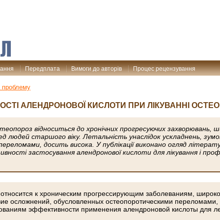
дання
Передплата
Вимоги до авторів
Процес рецензування
 проблему
ОСТІ АЛЕНДРОНОВОЇ КИСЛОТИ ПРИ ЛІКУВАННІ ОСТЕ
еопороз відноситься до хронічних прогресуючих захворювань, 
д людей старшого віку. Летальність унаслідок ускладнень, зум
реломами, досить висока. У публікації виконано огляд літерату
вності застосування алендронової кислоти для лікування і про
 относится к хроническим прогрессирующим заболеваниям, широко
вие осложнений, обусловленных остеопоротическими переломами, 
ваниям эффективности применения алендроновой кислоты для ле