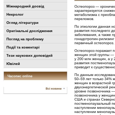
Міжнародний досвід
Остеопороз — хроничес
характеризуется сниже
Некролог
метаболизма с преобла
переломов.
Огляд літератури
По этиологии данная н
развития последнего д
Оригінальні дослідження
заболевания, а также 
гонадотропин-рилизинг
Погляд на проблему
первичный остеопороз.
Події та коментарі
Остеопороз поражает п
женщин этой группы — 
Тези наукових доповідей
у 200 млн женщин, а у 
развития постменопауз
Ювілей
приводит к существенно
По данным исследований
Часопис online
50–59 лет только 34% 
женщин в возрастной гр
двухэнергетической ре
Всі новини
уровне позвоночника — 
позвоночника у женщин
США и странах Северно
постменопаузальный пер
наступлении менопаузы,
наступлении менопаузы