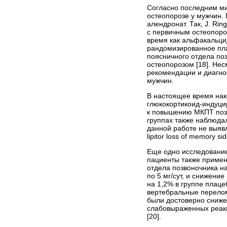
Согласно последним м
остеопорозе у мужчин.
алендронат. Так, J. R
с первичным остеопоро
время как альфакальцид
рандомизированное пла
поясничного отдела по
остеопорозом [18]. Не
рекомендации и диагно
мужчин.
В настоящее время нак
глюкокортикоид-индуцир
к повышению МКПТ позво
группах также наблюда
данной работе не выяв
lipitor loss of memory sid
Еще одно исследование 
пациенты также примен
отдела позвоночника на
по 5 мг/сут, и снижени
на 1,2% в группе плац
вертебральные переломы
были достоверно сниже
слабовыраженных реакц
[20].