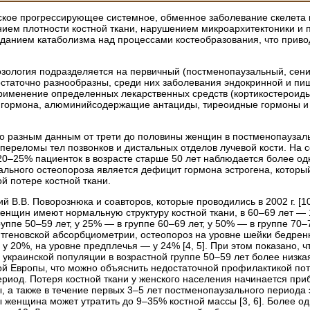
кое прогрессирующее системное, обменное заболевание скелета и
нием плотности костной ткани, нарушением микроархитектоники и 
данием катаболизма над процессами костеобразования, что приво
озология подразделяется на первичный (постменопаузальный, сени
остаточно разнообразны, среди них заболевания эндокринной и пи
применение определенных лекарственных средств (кортикостероид
 гормона, алюминийсодержащие антациды, тиреоидные гормоны и др
о разным данным от трети до половины женщин в постменопаузал
переломы тел позвонков и дистальных отделов лучевой кости. На 
20–25% пациенток в возрасте старше 50 лет наблюдается более од
ального остео­пороза является дефицит гормона эстрогена, котор
й потере костной ткани.
 В.В. Поворознюка и соавторов, которые проводились в 2002 г. [1
женщин имеют нормальную структуру костной ткани, в 60–69 лет —
уппе 50–59 лет, у 25% — в группе 60–69 лет, у 50% — в группе 70–
нтгеновской абсорбциометрии, остеопороз на уровне шейки бедрен
у 20%, на уровне предплечья — у 24% [4, 5]. При этом показано, 
 украинской популяции в возрастной группе 50–59 лет более низ
й Европы, что можно объяснить недостаточной профилактикой поте
иод. Потеря костной ткани у женского населения начинается прибл
 а также в течение первых 3–5 лет постменопаузального периода э
 женщина может утратить до 9–35% костной массы [3, 6]. Более о