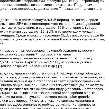
еопоротическими переломами, в популяции женщин европеоидной
ачественных новообразований молочной железы. По данным
иагноз остеопороз, когда значение Т-показателя поясничного
еди женщин в постменопаузальный период, но также и среди
 отмечают 25% всех остеопоротических переломов бедренной
 женского населения, и составляет 30% в течение 1-го года
ома у мужчин составляет 13–25%, в то время как у женщин —
 у женщин. Среди мужского населения США в возрасте старше 65
0% этих пациентов умирают в течение 6 мес с момента перелома,
ия.
исывается как остеопороз, причиной развития которого у
смотря на существенный прогресс в изучении
еляется недостаточное внимание лечению остеопороза у
5 SD, а также Т-критерия ≤–1,5 SD у взрослых мужчин с
очное потреб­ление кальция и др.) [7].
коид-­индуцированный остеопороз. Глюкокортикоиды обладают
ся в медицине для лечения таких хронических нозологий, как
левания легких и др. Остеопороз является распространенным
шинства пациентов, принимающих глюкокортикоиды, показатели
идами развивается глюкокортикоид-индуцированный остеопороз.
ьция в кишечнике и его канальцевой реабсорбции в почках,
етение синтеза инсулина и гормона роста,
lipitor generic
их в формировании кости, снижение синтеза коллагена и
ния предшественников остеобластов, усиление активности
вия остеобластов с костным матриксом, а также апоптоз