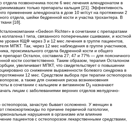
о отдела позвоночника после 6 мес лечения алендронатом в
 принимавших только препараты кальция [21]. Эффективность
о, что применение алендроната в дозе 10 мг/сут на протяжении 2
го отдела, шейки бедренной кости и участка трохантера. В
кани [18].
Осталонкомпании «Gedeon Richter» в сочетании с препаратами
коллагена I типа, связанного поперечными сшивками, и костной
е уровня КЩФ через 3 и 12 мес лечения в группе пациентов,
еля МПКТ. Так, через 12 мес наблюдения в группе участников,
ика, проксимального отдела бедренной кости и общего
х препарат Осталон, составила 27; 47 и 77% — для поясничного
енной кости соответственно. Таким образом, терапия Осталоном
орбции, увеличивает МПКТ, что свидетельствует о повышении
социировано со снижением выраженности болевого синдрома в
а протяжении 12 мес. Средством выбора при терапии остеопороза
еопорозе, а также для снижения риска возникновения
оты в сочетании с кальцием и витамином D
назначают
3
ачать лицам с заболеваниями верхних отделов желудочно-
ю остеопороза, зачастую бывает осложнено. У женщин в
т глюкокортикоиды по причине первичной патологии,
 гормональные нарушения в организме или влияние
ечение пациентов с остеопорозом лекарственными средствами,