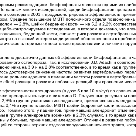
ировым рекомендациям, бисфосфонаты являются одними из наибо
 По данным многих исследований, среди бисфосфанатов препарато
inge и соавторы в 2001 г. продемонстрировали эффективность при
зом. Среднее повышение МКПТ поясничного отдела позвоночника п
олом — 2,8%, шейки бедренной кости — на 5,2 и 2,2% соотвественно
цебо-контролируемое исследование, в котором доказано, что ален
звоночника, бедренной кости, снижает риск развития вертебральн
смотря на высокий интерес медицинской общественности к проблеме
стические алгоритмы относительно профилактики и лечения наруше
оплено достаточно данных об эффективности бисфосфанатов, в ча
ованного остеопороза. Так, в исследовании J.D. Adachi и соавторов 
ночника на 3,9 и на 2,8% соответственно, в то время как в группе
лось достоверное снижение частоты развития вертебральных перел
лена роль алендроната в изменении частоты развития вертебральн
e effect
разница в развитии побочных реакций при сравнении иссле
эффективности алендроната (в дозе 5 или 10 мг/сут) по сравнению
яли препараты кальция и витамина D. Полученные результаты по
 2,9% в группе участников исследования, применявших аллендронат
е на 0,4% в группе плацебо. МКПТ шейки бедренной кости повысила
ебо. Помимо этого, у пациентов, принимавших алендронат, отмече
 в группе алендроната возникали в 2,3% случаях, в то время как
ны у больных, принимавших алендронат. Отличий в развитии побоч
ий со стороны верхних отделов желудочно-кишечного тракта, кото