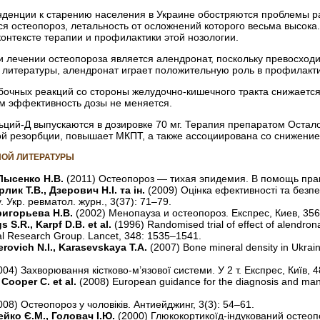
нденции к старению населения в Украине обостряются проблемы ра
ся остеопороз, летальность от осложнений которого весьма высока
онтексте терапии и профилактики этой нозологии.
 лечении остеопороза является алендронат, поскольку превосхо
м литературы, алендронат играет положительную роль в профилакти
бочных реакций со стороны желудочно-кишечного тракта снижается
том эффективность дозы не меняется.
ьций-Д выпускаются в дозировке 70 мг. Терапия препаратом Остал
ой резорбции, повышает МКПТ, а также ассоциирована со снижени
ОЙ ЛИТЕРАТУРЫ
 Лысенко Н.В.
(2011) Остеопороз — тихая эпидемия. В помощь прак
лик Т.В., Дзерович Н.І. та ін.
(2009) Оцінка ефективності та безпе
 Укр. ревматол. журн., 3(37): 71–79.
Григорьева Н.В.
(2002) Менопауза и остеопороз. Експрес, Киев, 356
 S.R., Karpf D.B. et al.
(1996) Randomised trial of effect of alendrona
ial Research Group. Lancet, 348: 1535–1541.
erovich N.I., Karasevskaya T.A.
(2007) Bone mineral density in Ukra
004) Захворювання кістково-м’язової системи. У 2 т. Експрес, Київ, 4
, Cooper C. et al.
(2008) European guidance for the diagnosis and m
008) Остеопороз у чоловіків. Антиейджинг, 3(3): 54–61.
ейко Є.М., Головач І.Ю.
(2000) Глюкокортикоїд-індукований остеопо