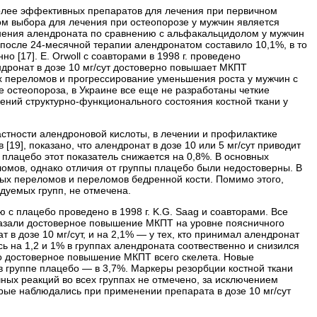
лее эффективных препаратов для лечения при первичном
м выбора для лечения при остеопорозе у мужчин является
менения алендроната по сравнению с альфакальцидолом у мужчин
осле 24-месячной терапии алендронатом составило 10,1%, в то
 [17]. Е. Orwoll с соавторами в 1998 г. проведено
дронат в дозе 10 мг/сут достоверно повышает МКПТ
ых переломов и прогрессирование уменьшения роста у мужчин с
 остеопороза, в Украине все еще не разработаны четкие
ний структурно-функционального состояния костной ткани у
стности алендроновой кислоты, в лечении и профилактике
[19], показано, что алендронат в дозе 10 или 5 мг/сут приводит
 плацебо этот показатель снижается на 0,8%. В основных
омов, однако отличия от группы плацебо были недостоверны. В
ых переломов и переломов бедренной кости. Помимо этого,
дуемых групп, не отмечена.
 с плацебо проведено в 1998 г. K.G. Saag и соавторами. Все
казали достоверное повышение МКПТ на уровне поясничного
 в дозе 10 мг/сут, и на 2,1% — у тех, кто принимал алендронат
сь на 1,2 и 1% в группах алендроната соотвественно и снизился
но достоверное повышение МКПТ всего скелета. Новые
 в группе плацебо — в 3,7%. Маркеры резорбции костной ткани
ных реакций во всех группах не отмечено, за исключением
рые наблюдались при применении препарата в дозе 10 мг/сут