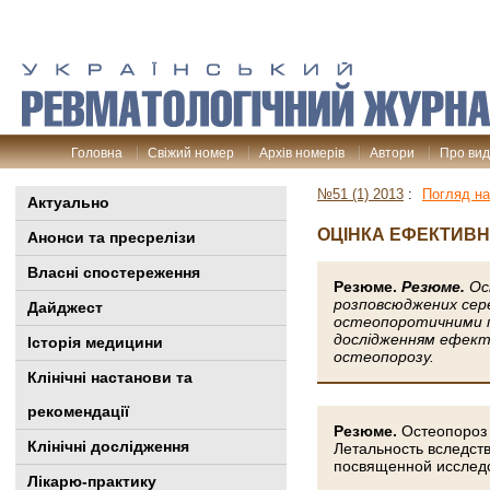
Головна
Свіжий номер
Архів номерів
Автори
Про ви
№51 (1) 2013
:
Погляд на
Актуально
ОЦІНКА ЕФЕКТИВН
Анонси та пресрелізи
Власні спостереження
Резюме.
Резюме.
Ост
розповсюджених сере
Дайджест
остеопоротичними пе
дослідженням ефекти
Історія медицини
остеопорозу.
Клінiчні настанови та
рекомендації
Резюме.
Остеопороз
Клінічні дослідження
Летальность вследст
посвященной исследо
Лікарю-практику