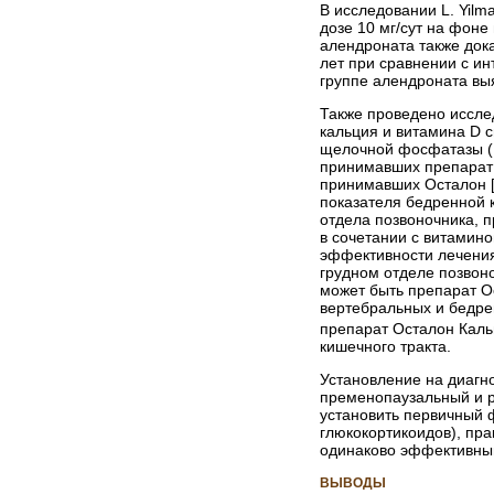
В исследовании L. Yil
дозе 10 мг/сут на фоне
алендроната также доказ
лет при сравнении с и
группе алендроната вы
Также проведено иссле
кальция и витамина D 
щелочной фосфатазы (К
принимавших препарат О
принимавших Осталон [
показателя бедренной 
отдела позвоночника, 
в сочетании с витамин
эффективности лечения
грудном отделе позвон
может быть препарат О
вертебральных и бедре
препарат Осталон Каль
кишечного тракта.
Установление на диагн
пременопаузальный и р
установить первичный 
глюкокортикоидов), пр
одинаково эффективным
ВЫВОДЫ