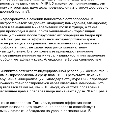
переломов независимо от МПКТ. У пациентов, принимающих эти
ным литературы, даже доза преднизолона 2,5 мг/сут достоверно
ренной кости [7].
исфосфонатов в лечении пациентов с остеопорозом. В
исфосфонатов: этидронат, клодронат, памидронат, алендронат,
ется в замедлении минерализации кости и хряща, а также
ии происходит в дозе, почти эквивалентной тормозящей
й кальцификации после хирургических операций на бедре при
 в 6 тыс. раз выше эффективной антирезорбтивной дозы.
акже разница в их сравнительной активности с различными
сфосфонаты, которые характеризуются минимальным
ым действием. В этом контексте привлекают внимание
з повышения влияния на минерализацию кости или изменения
зорбции метафиза у крыс. Алендронат в 10 раз сильнее, чем
ингибитор остеокласт-индуцированной резорбции костной ткани.
ким антирезорбтивным средствам [10]. В результате лечения
нарушения минерализации. Благодаря структуре Р-С-Р препарат
зможность транспортироваться через клеточные мембраны, что
 является такой же, как и 10 мг/сут, но частота проявления
настоящее время препарат чаще назначают в дозе 70 мг 1 раз в
ктике остеопороза. Так, исследования эффективности
озом показали, что применение препарата способствует
ольший эффект наблюдался на уровне позвоночника. В