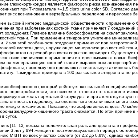
нение глюкокортикоидов является фактором риска возникновения 
озникают при Т-показателе >–1,5
cipro urine color
SD. Согласно дан
ет риск возникновения вертебральных переломов и переломов бед
чен высокий интерес медицинской общественности к применению б
ечения при заболеваниях костной ткани применяют 7 соединений б
ат, золедронат. Главное влияние бисфосфонатов на скелет заключа
костной ткани. При применении этидроната угнетение минерализац
ни. Из-за этой особенности этидронат применяют при гетеротопно
роновой кислоты доза, нарушающая минерализацию костной ткани,
фосфонатов на резорбцию кости серьезно варьирует. Существует т
ерспективе клинического применения интерес вызывают новые би
м на минерализацию костной ткани и выраженным антирезорбтивн
осфонаты, поскольку они проявляют значительную активность бе
апатиту. Памидронат примерно в 100 раз сильнее этидроната по ре
минобисфосфонат, который действует как сильный специфический 
сть перестройки кости, что позволяет отнести его к патогенетичес
ормируется кость нормальной структуры, и при этом отсутствуют 
зистентность к гидролизу, вследствие чего ограничивается его во
но низкую токсичность. Показано, что эффективность дозы 70 мг/нед
ороны желудочно-кишечного тракта снижается. По этой причине в 
 в сутки.
ниях [11–13] показана положительная роль алендроната в профила
ении 3 лет у 994 женщин в постменопаузальный период с остеопор
ию МКПТ во всех участках скелета (от 2,2 до 8,8%), однако наиб