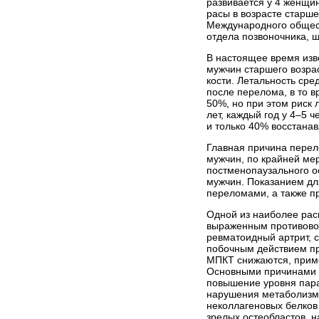
развивается у 4 женщи
расы в возрасте старше
Международного общест
отдела позвоночника, ш
В настоящее время изв
мужчин старшего возра
кости. Летальность сре
после перелома, в то 
50%, но при этом риск 
лет, каждый год у 4–5 
и только 40% восстана
Главная причина перел
мужчин, по крайней мер
постменопаузального о
мужчин. Показанием для
переломами, а также пр
Одной из наиболее рас
выраженным противовос
ревматоидный артрит, 
побочным действием пр
МПКТ снижаются, приме
Основными причинами в
повышение уровня парат
нарушения метаболизма
неколлагеновых белков
зрелых остеобластов, н