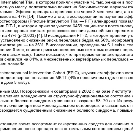
nternational Trial, в котором приняли участие
>
1 тыс. женщин в по
остную массу, положительно влияет на биохимические маркеры кос
еломов. Эффект препарата проявляется через 3 мес лечения, а в к
омов на 47% [14]. Помимо этого, в исследовании по изучению эф
теопорозом (Fracture Intervention Trial — FIT) алендронат показа
нии FIT-1, в котором приняли участие 6459 пациенток в постмено
 что алендронат снижает риск возникновения дальнейших переломов
на 47% (р<0,001) [4]. В исследовании FIT-2, в котором приняли 
 установлено снижение риска переломов бедра на 56%, морфомет
кализации — на 36%. В исследовании, проведенном S. Levis и соавто
нии 6 мес, снижает риск множественных симп­томатических перелом
ов в анамнезе). Также показано, что при применении алендроната 
ов снизился на 84%, а множественных вертебральных переломов —
нии плацебо.
ostmenopausal Intervention Cohort (EPIC), изучавшем эффективность
но достоверное повышение МКПТ (4% в поясничном отделе позвоно
 дозе 5 мг/сут.
нные В.В. Поворознюком и соавторами в 2002 г. на базе Института
е влияния алендроната на структурно-функциональное состояние к
ьного болевого синдрома у женщин в возрасте 58–70 лет. Их резу
 в лечении при постменопау­зальном остеопорозе и связанных с 
провождается существенным снижением болевого синдрома, повыш
настоящее время ассортимент лекарственных средств для лечения 
рименения новых препаратов с оптимальным соотношением цена/