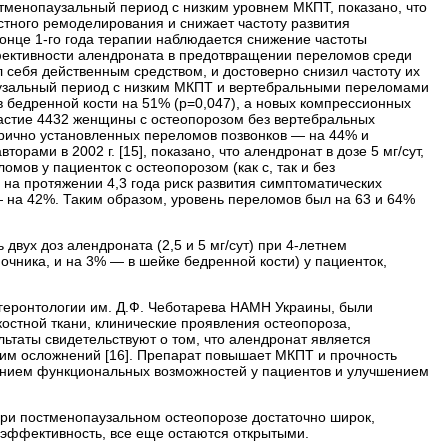
стменопаузальный период с низким уровнем МКПТ, показано, что
тного ремоделирования и снижает частоту развития
онце 1-го года терапии наблюдается снижение частоты
фективности алендроната в предотвращении переломов среди
л себя действенным средством, и достоверно снизил частоту их
паузальный период с низким МКПТ и вертебральными переломами
 бедренной кости на 51% (р=0,047), а новых компрессионных
участие 4432 женщины с остеопорозом без вертебральных
рично установленных переломов позвонков — на 44% и
рами в 2002 г. [15], показано, что алендронат в дозе 5 мг/сут,
ов у пациенток с остеопорозом (как с, так и без
на протяжении 4,3 года риск развития симптоматических
 на 42%. Таким образом, уровень переломов был на 63 и 64%
 двух доз алендроната (2,5 и 5 мг/сут) при 4-летнем
чника, и на 3% — в шейке бедренной кости) у пациенток,
 геронтологии им. Д.Ф. Чеботарева НАМН Украины, были
остной ткани, клинические проявления остеопороза,
льтаты свидетельствуют о том, что алендронат является
ним осложнений [16]. Препарат повышает МКПТ и прочность
ением функциональных возможностей у пациентов и улучшением
при постменопаузальном остеопорозе достаточно широк,
эффективность, все еще остаются открытыми.