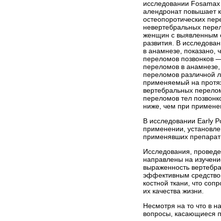
исследовании Fosamax I
алендронат повышает к
остеопоротических пер
невертебральных перел
женщин с выявленным ос
развития. В исследова
в анамнезе, показано,
переломов позвонков — 
переломов в анамнезе,
переломов различной ло
применяемый на протяже
вертебральных перелом
переломов тел позвонк
ниже, чем при примене
В исследовании Early P
применении, установле
применявших препарат в
Исследования, проведе
направлены на изучени
выраженность вертебрал
эффективным средством
костной ткани, что со
их качества жизни.
Несмотря на то что в 
вопросы, касающиеся п