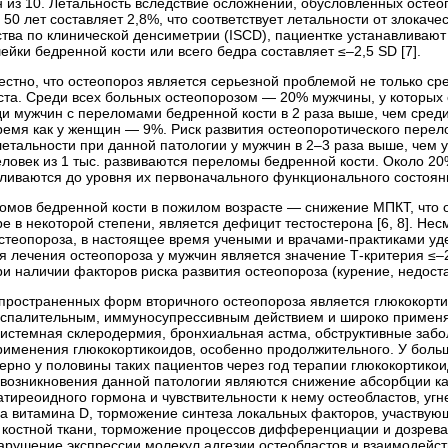
н из 10. Летальность вследствие осложнений, обусловленных ост
 50 лет составляет 2,8%, что соответствует летальности от злок
ва по клинической денсиметрии (ISCD), пациентке устанавливают д
ейки бедренной кости или всего бедра составляет ≤–2,5 SD [7].
естно, что остеопороз является серьезной проблемой не только ср
ста. Среди всех больных остеопорозом — 20% мужчины, у которых
ди мужчин с переломами бедренной кости в 2 раза выше, чем среди
время как у женщин — 9%. Риск развития остеопоротического перел
летальности при данной патологии у мужчин в 2–3 раза выше, чем
человек из 1 тыс. развиваются переломы бедренной кости. Около 2
вливаются до уровня их первоначального функционального состоян
омов бедренной кости в пожилом возрасте — снижение МПКТ, что оп
е в некоторой степени, является дефицит тестостерона [6, 8]. Не
стеопороза, в настоящее время учеными и врачами-практиками уд
 лечения остеопороза у мужчин является значение Т-критерия ≤–2,
и наличии факторов риска развития остеопороза (курение, недостат
пространенных форм вторичного остеопороза является глюкокорти
палительным, иммуносупрессивным действием и широко применяют
системная склеродермия, бронхиальная астма, обструктивные забо
именения глюкокортикоидов, особенно продолжительного. У боль
рно у половины таких пациентов через год терапии глюкокортико
озникновения данной патологии являются снижение абсорбции кал
иреоидного гормона и чувствительности к нему остеобластов, угн
 витамина D, торможение синтеза локальных факторов, участвующ
 костной ткани, торможение процессов дифференциации и дозрева
арушение экспрессии молекул адгезии остеобластов и взаимодейст