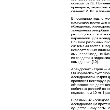
остеоцитов [9]. Приме
препараты, переломы в
снижает МПКТ и повыша
В последние годы отме
настоящее время для л
ибандронат, ризендрон
замедлении резорбции 
резорбцию костной тка
параплегии. Для аленд
Влияние различных бис
системами тестов. В п
нежелательным влияние
аминопроизводные бисф
их сродства к гидрокси
памидронат [10].
Алендронат натрия — а
Он нормализирует скоро
алендронатом натрия ф
проявляет некоторую ре
объясняет его достаточ
побочных реакций со ст
неделю, чем 10 мг 1 раз
В различных исследова
алендроната на протяж
существенному повышен