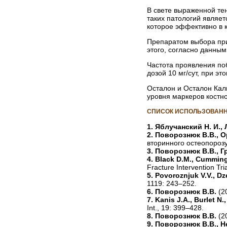
В свете выраженной те
таких патологий являет
которое эффективно в к
Препаратом выбора при
этого, согласно данны
Частота проявления по
дозой 10 мг/сут, при э
Осталон и Осталон Кал
уровня маркеров костн
СПИСОК ИСПОЛЬЗОВАНН
1. Яблучанский Н. И.,
2. Поворознюк В.В., Ор
вторинного остеопорозу.
3. Поворознюк В.В., 
4. Black D.M., Cummings
Fracture Intervention Tr
5. Povoroznjuk V.V., Dz
1119: 243–252.
6. Поворознюк В.В.
(2
7. Kanis J.A., Burlet N.
Int., 19: 399–428.
8. Поворознюк В.В.
(2
9. Поворознюк В.В., Н