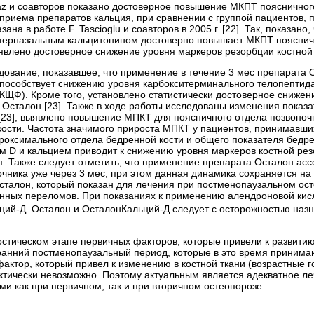
maz и соавторов показано достоверное повышение МКПТ поясничног
 приема препаратов кальция, при сравнении с группой пациентов,
ана в работе F. Tascioglu и соавторов в 2005 г. [22]. Так, показан
нтерназальным кальцитонином достоверно повышает МКПТ пояснично
явлено достоверное снижение уровня маркеров резорбции костной т
дование, показавшее, что применение в течение 3 мес препарата 
способствует снижению уровня карбокситерминального телопептида 
ЩФ). Кроме того, установлено статистически достоверное снижени
сталон [23]. Также в ходе работы исследованы изменения показат
23], выявлено повышение МПКТ для поясничного отдела позвоночн
кости. Частота значимого прироста МПКТ у пациентов, принимавши
проксимального отдела бедренной кости и общего показателя бедр
ом D и кальцием приводит к снижению уровня маркеров костной рез
. Также следует отметить, что применение препарата Осталон ас
очника уже через 3 мес, при этом данная динамика сохраняется н
сталон, который показан для лечения при постменопаузальном ост
нных переломов. При показаниях к применению алендроновой кисл
ций-Д. Осталон и ОсталонКальций-Д следует с осторожностью назн
остическом этапе первичных факторов, которые привели к развити
анний постменопаузальный период, которые в это время принимаю
фактор, который привел к изменению в костной ткани (возрастные
актически невозможно. Поэтому актуальным является адекватное л
и как при первичном, так и при вторичном остеопорозе.