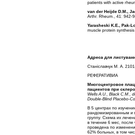
patients with active rheu
van der Heijde D.M., J
Arthr. Rheum., 41: 942-9
Yarasheski K.E., Pak-Lo
muscle protein synthesis 
Адреса для листуванн
Станіславчук М. А. 2101
РЕФЕРАТИВИА
Многоцентровое плац
пациентов при склер
Wells A.U., Black C.M., 
Double-Blind Placebo-Co
В 5 центрах по изучен
рандомизированным и п
группу. Схема их лечен
в течение 6 мес, после
проведена по изменени
62% больных, в том чис