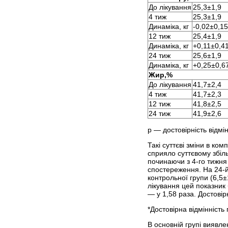
До лікування
25,3±1,9
4 тиж
25,3±1,9
Динаміка, кг
-0,02±0,15
12 тиж
25,4±1,9
Динаміка, кг
+0,11±0,4
24 тиж
25,6±1,9
Динаміка, кг
+0,25±0,6
Жир,%
До лікування
41,7±2,4
4 тиж
41,7±2,3
12 тиж
41,8±2,5
24 тиж
41,9±2,6
р — достовірність відм
Такі суттєві зміни в ко
сприяло суттєвому збіль
починаючи з 4-го тижня 
спостереження. На 24-й 
контрольної групи (6,5±
лікування цей показник 
— у 1,58 раза. Достовір
*Достовірна відмінність
В основній групі виявле