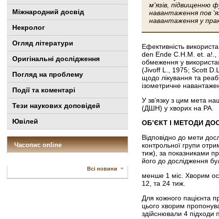
м'язів, підвищенню 
Міжнародний досвід
навантаження пов 'я
навантаження у прак
Некролог
Огляд літератури
Ефективність використан
den Ende C.H.M. et. a!.,
Оригінальні дослідження
обмеження у використан
(Jivoff L., 1975; Scott
Погляд на проблему
щодо лікування та реаб
ізометричне навантажен
Події та коментарі
У зв’язку з цим мета н
Тези наукових доповідей
(ДШН) у хворих на РА.
Ювілей
ОБ’ЄКТ І МЕТОДИ ДО
Відповідно до мети досл
Часопис online
контрольної групи отрим
тиж), за показниками п
його до дослідження бу
Всі новини
менше 1 міс. Хворим ос
12, та 24 тиж.
Для кожного пацієнта п
цього хворим пропонува
здійснювали 4 підходи п