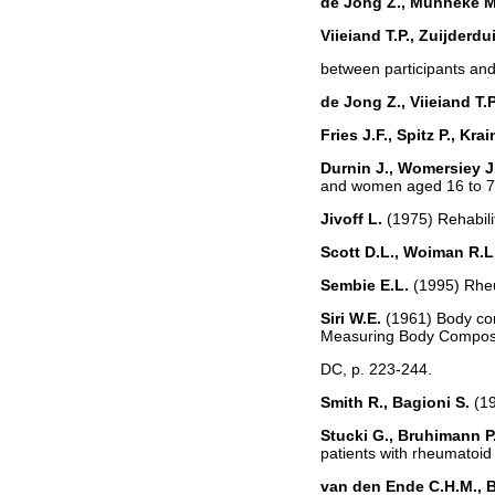
de Jong Z., Munneke M.
Viieiand T.P., Zuijderd
between participants and 
de Jong Z., Viieiand T.P
Fries J.F., Spitz P., Kr
Durnin J., Womersiey J
and women aged 16 to 72 
Jivoff L.
(1975) Rehabilit
Scott D.L., Woiman R.L
Sembie E.L.
(1995) Rheu
Siri W.E.
(1961) Body comp
Measuring Body Composit
DC, р. 223-244.
Smith R., Bagioni S.
(19
Stucki G., Bruhimann P.
patients with rheumatoid 
van den Ende C.H.M., B