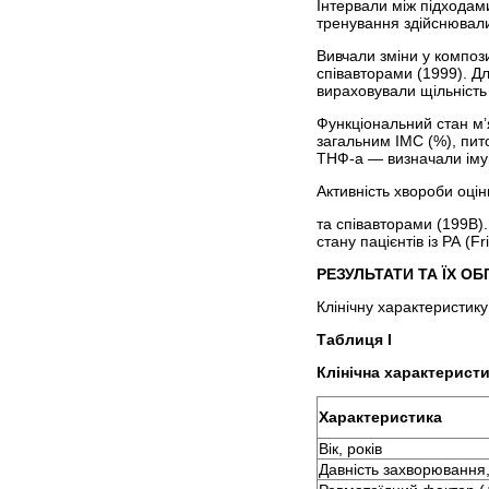
Інтервали між підходам
тренування здійснювали
Вивчали зміни у компози
співавторами (1999). Дл
вираховували щільність 
Функціональний стан м’я
загальним ІМС (%), питом
ТНФ-а — визначали імуно
Активність хвороби оці
та співавторами (199В)
стану пацієнтів із РА (Fri
РЕЗУЛЬТАТИ ТА ЇХ О
Клінічну характеристику
Таблиця І
Клінічна характерист
Характеристика
Вік, років
Давність захворювання,