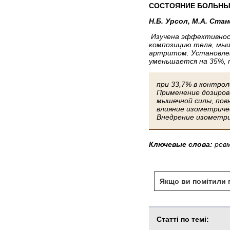
СОСТОЯНИЕ БОЛЬНЫ
Н.Б. Урсол, М.А. Ста
Изучена эффективност
композицию тела, мыш
артритом. Установлен
уменьшается на 35%, 
при 33,7% в контро
Применение дозиров
мышечной силы, пов
влияние изометриче
Внедрение изометри
Ключевые слова:
рев
Якщо ви помітили п
Статті по темі: