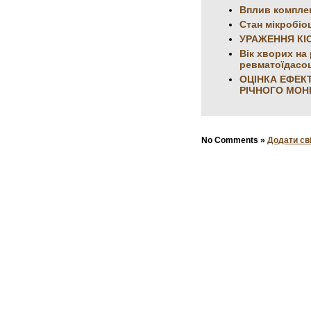
Вплив комплек
Стан мікробіо
УРАЖЕННЯ КІ
Вік хворих на
ревматоїдасоц
ОЦІНКА ЕФЕКТ
РІЧНОГО МО
No Comments »
Додати св