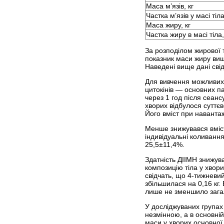
Маса м’язів, кг
Частка м’язів у масі тіл
Маса жиру, кг
Частка жиру в масі тіла
За розподілом жирової т
показник маси жиру вищи
Наведені вище дані свід
Для вивчення можливих 
цитокінів — основних па
через 1 год після сеанс
хворих відбулося суттє
Його вміст при навантаж
Менше знижувався вміст 
індивідуальні коливанн
25,5±11,4%.
Здатність ДІІМН знижува
композицію тіла у хвори
свідчать, що 4-тижневий
збільшилася на 0,16 кг.
лише не зменшило загаль
У досліджуваних групах 
незмінною, а в основній
маси у хворих основної 