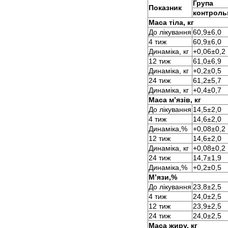
Група
Показник
контроль
Маса тіла, кг
До лікування
60,9±6,0
4 тиж
60,9±6,0
Динаміка, кг
+0,06±0,2
12 тиж
61,0±6,9
Динаміка, кг
+0,2±0,5
24 тиж
61,2±5,7
Динаміка, кг
+0,4±0,7
Маса м’язів, кг
До лікування
14,5±2,0
4 тиж
14,6±2,0
Динаміка,%
+0,08±0,2
12 тиж
14,6±2,0
Динаміка, кг
+0,08±0,2
24 тиж
14,7±1,9
Динаміка,%
+0,2±0,5
М’язи,%
До лікування
23,8±2,5
4 тиж
24,0±2,5
12 тиж
23,9±2,5
24 тиж
24,0±2,5
Маса жиру, кг