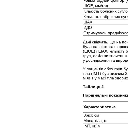
Ревматоїдний фактор (+
ШОЕ, мм/год
Кількість болісних сугл
Кількість набряклих су
ШАХ
ИДО
Отримували преднізоло
Дані свідчать, що на по
була давність захворюва
(ШОЕ) і ШАХ, кількість 
груп, оскільки значення
у дослідження та впрод
У пацієнтів обох груп б
тіла (ІМТ) був нижчим 2
м’язів у масі тіла хвор
Таблиця 2
Порівняльні показники
Характеристика
Зріст, см
Маса тіла, кг
ІМТ, кг/ м