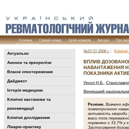
Головна
Свіжий номер
Архів номерів
Автори
Про ви
рецензування
№23 (1) 2006 г.
:
Клінічн
Актуально
ВПЛИВ ДОЗОВАНОГ
Анонси та пресрелізи
НАВАНТАЖЕННЯ НА
Власні спостереження
ПОКАЗНИКИ АКТИВ
Дайджест
Урсол Н.Б.
,
Станіславчу
Історія медицини
Вінницький національни
Клінiчні настанови та
Резюме.
Вивчено еф
рекомендації
ізометричного навант
активність хвороби 
Клінічні дослідження
маси тіла переважно
порівняно з 33,7% у
Лікарю-практику
Застосування дозова