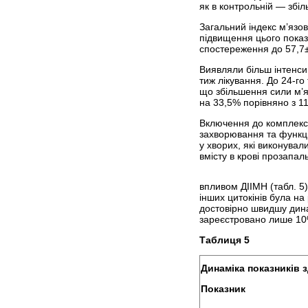
як в контрольній — збіл
Загальний індекс м’язов
підвищення цього показн
спостереження до 57,7±
Виявляли більш інтенси
тиж лікування. До 24-го
що збільшення сили м’я
на 33,5% порівняно з 11
Включення до комплексу
захворювання та функці
у хворих, які виконува
вмісту в крові прозапаль
впливом ДІІМН (табл. 5)
інших цитокінів була на
достовірно швидшу дина
зареєстровано лише 10%
Таблиця 5
Динаміка показників з
Показник