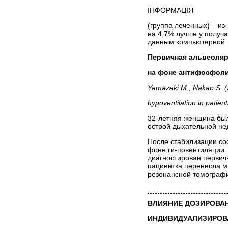
ІНФОРМАЦІЯ
(группа леченных) – и
на 4,7% лучше у получ
данным компьютерной 
Первичная альвеоляр
на фоне антифосфол
Yamazaki M., Nakao S. (2
hypoventilation in patien
32-летняя женщина был
острой дыхательной не
После стабилизации сос
фоне ги-повентиляции.
диагностирован перви
пациентка перенесла м
резонансной томографи
ВЛИЯНИЕ ДОЗИРОВА
ИНДИВИДУАЛИЗИРОВ