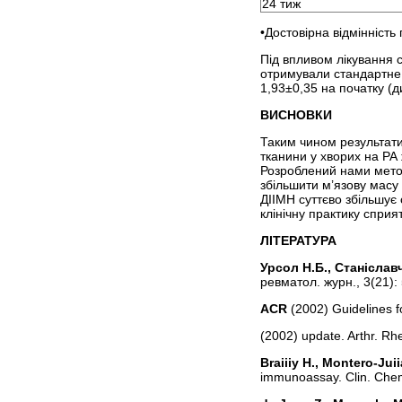
24 тиж
•Достовірна відмінність
Під впливом лікування с
отримували стандартне 
1,93±0,35 на початку (
ВИСНОВКИ
Таким чином результати
тканини у хворих на РА 
Розроблений нами метод
збільшити м’язову мас
ДІІМН суттєво збільшує 
клінічну практику сприя
ЛІТЕРАТУРА
Урсол Н.Б., Станіслав
ревматол. журн., 3(21):
ACR
(2002) Guidelines f
(2002) update. Arthr. R
Braiiiy H., Montero-Juii
immunoassay. Clin. Chem