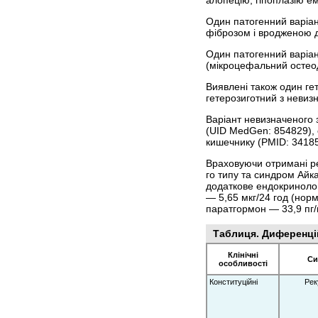
Один патогенний варіан
фіброзом і вродженою д
Один патогенний варіа
(мікроцефальний остеод
Виявлені також один ге
гетерозиготний з невиз
Варіант невизначеного 
(UID MedGen: 854829),
кишечнику (PMID: 3418
Враховуючи отримані ре
го типу та синдром Айка
додаткове ендокринолог
— 5,65 мкг/24 год (норм
паратгормон — 33,9 пг/
Таблиця. Диференцій
Клінічні
Си
особливості
Конституційні
Рек