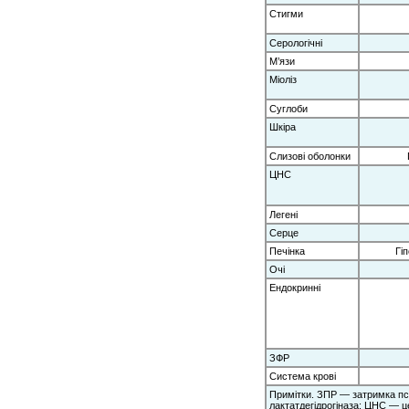
Стигми
Серологічні
М’язи
Міоліз
Суглоби
Шкіра
Слизові оболонки
ЦНС
Легені
Серце
Печінка
Гі
Очі
Ендокринні
ЗФР
Система крові
Примітки. ЗПР — затримка пс
лактатдегідрогіназа; ЦНС — 