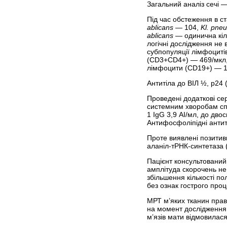
Загальний аналіз сечі —
Під час обстеження в ст
ablicans
— 104,
Kl. pne
ablicans
— одинична кіль
логічні дослідження не в
субпопуляції лімфоцит
(CD3+CD4+) — 469/мкл,
лімфоцити (CD19+) — 19
Антитіла до ВІЛ ½, р24 
Проведені додаткові сер
системним хворобам спол
1 IgG 3,9 АІ/мл, до дв
Антифосфоліпідні антиті
Проте виявлені позитивн
аланіл-тРНК-синтетаза (
Пацієнт консультований
амплітуда скорочень не 
збільшення кількості по
без ознак гост­рого проц
МРТ м’яких тканин право
на момент дослідження 
м’язів мати відмовилася