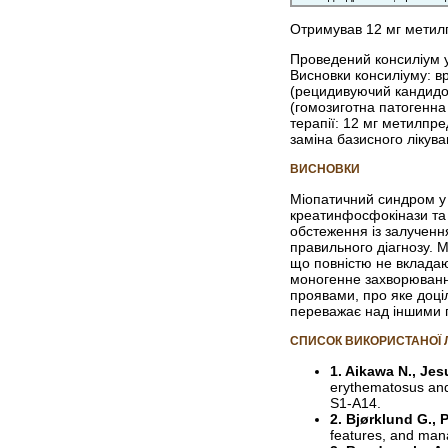
Отримував 12 мг метилп
Проведений консиліум у
Висновки консиліуму: в
(рецидивуючий кандидоз)
(гомозиготна патогенна
терапії: 12 мг метилпр
заміна базисного лікув
ВИСНОВКИ
Міопатичний синдром у 
креатинфосфокінази та
обстеження із залученн
правильного діагнозу. 
що повністю не вкладаю
моногенне захворюванн
проявами, про яке доці
переважає над іншими 
СПИСОК ВИКОРИСТАНОЇ 
1. Aikawa N., Jes
erythematosus and
S1-A14.
2. Bjørklund G., P
features, and man