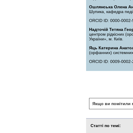
Ошлянська Олена Ан
Шупика, кафедра педіа
ORCID ID: 0000-0002-
Надточій Тетяна Гео
центром рідкісних (о
України», м. Київ.
Яць Катерина Анато
(орфанних) системних
ORCID ID: 0009-0002-
Якщо ви помітили п
Статті по темі: