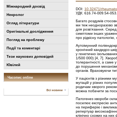
Міжнародний досвід
DOI:
10.32471/rheumato
УДК: 616.74-009.54-053
Некролог
Багато роздумів стосовн
Огляд літератури
ми теж неодноразово зв
для розв’язання. Серед
Оригінальні дослідження
симптоми інших уражень,
про рідкісну патологію, 
Погляд на проблему
Аутоімунний поліендок
Події та коментарі
хронічний кандидоз шкі
у генетично ізольованих
Тези наукових доповідей
1/500 000) [4, 7]. Хвор
толерантності, а саме у
Ювілей
до порушення механізму
органів. Враховуючи тип
Часопис online
У пацієнтів з різними м
мутацій у різних популя
родичам хворого рекомен
Всі новини
можна побачити за по
Патогенез хвороби скла
посилює експресію анти
на периферію і виклика
репертуар високоафінни
клінічно схожих на них ф