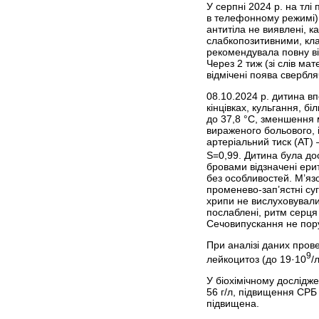
У серпні 2024 р. на тлі
в телефонному режимі)
антитіла не виявлені, к
слабкопозитивними, кла
рекомендувала повну від
Через 2 тиж (зі слів мат
відмічені поява свербля
08.10.2024 р. дитина в
кінцівках, кульгання, б
до 37,8 °С, зменшення м
вираженого больового, і
артеріальний тиск (АТ) 
S=0,99. Дитина була дос
бровами відзначені ерит
без особливостей. М’язо
променево-зап’ястні суг
хрипи не вислуховувалис
послаблені, ритм серця 
Сечовипускання не пор
При аналізі даних прове
9
лейкоцитоз (до 19·10
/
У біохімічному дослідже
56 г/л, підвищення СРБ 
підвищена.