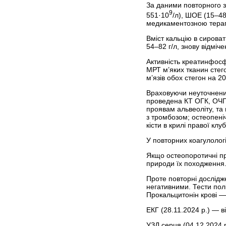
За даними повторного з
9
551·10
/л), ШОЕ (15–48
медикаментозною терап
Вміст кальцію в сироват
54–82 г/л, знову відмі
Активність креатинфосфо
МРТ м’яких тканин стего
м’язів обох стегон на 2
Враховуючи неуточнени
проведена КТ ОГК, ОЧП,
проявам альвеоліту, та
з тромбозом; остеопеніч
кісти в крилі правої клуб
У повторних коагулолог
Якщо остеопоротичні пр
природи їх походження
Проте повторні дослідж
негативними. Тести пол
Прокальцитонін крові — 
ЕКГ (28.11.2024 р.) — ві
УЗД серця (04.12.2024 р