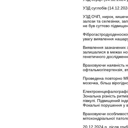
УЗД суглобів (14.12.202
УЗД ОЧП, нирок, кишечн
залози та селезінки, з
не був суттєво підвищен
Фіброгастродуоденоскоп
увагу виявлення нашарув
Виявлення зазначених з
залишалися в межах нор
генетичного дослідженн
Враховуючи наявність н
офтальмо­гіпертензія, 
Проведена повторно МРТ 
мозочка, більш вірогідн
Електроенцефалографія (
Зональна різність ритмі
півкулі. Підвищений ін
Фокальні порушення у в
Враховуючи особливості
мітохондріальної патол
20.12.2024 р. після гр