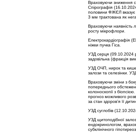
Враховуючи зниження са
Спірографія (16.10.202
половини ФЖЄЛ вказує на
3 мм трактована як нег
Враховуючи наявність л
росту мікрофлори.
Електрокардіографія (ЕК
ніжки пучка Гіса.
УЗД серця (09.10.2024 р
задовільна (фракція ви
УЗД ОЧП, нирок та кише
залози та селезінки. УЗ
Враховуючи зміни з бок
попереднього обстеженн
колоноскопії з біопсіє
прогноз можливого розви
за стан здоров’я її дити
УЗД суглобів (12.10.202
УЗД щитоподібної залоз
ендокринологом, врахов
субклінічного гіпотиреоз