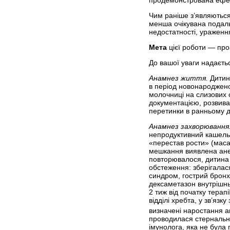
Чим раніше з’являються
менша очікувана подаль
недостатності, ураження
Мета
цієї роботи — про
До вашої уваги надаєть
Анамнез життя.
Дитин
в період новонароджено
молочниці на слизових 
документацією, розвива
перетинки в ранньому д
Анамнез захворювання
непродуктивний кашель,
«перестав рости» (маса 
мешкання виявлена анем
повторювалося, дитина г
обстеження: зберігалася
синдром, гострий бронх
дексаметазон внутрішнь
2 тиж від початку терап
відділі хребта, у зв’яз
визначені наростання ан
проводилася стернальна
імунолога, яка не була