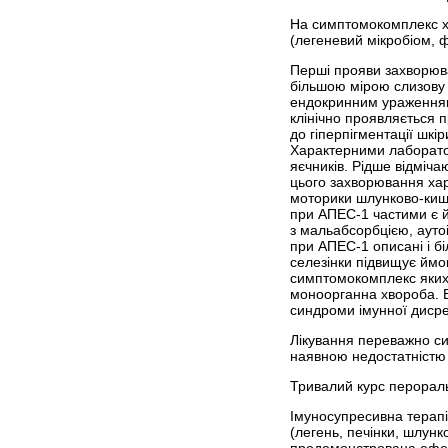
На симптомокомплекс хв
(легеневий мікробіом, 
Перші прояви захворюва
більшою мірою слизову 
ендокринним ураженням 
клінічно проявляється п
до гіперпігментації шкір
Характерними лаборатор
яєчників. Рідше відміча
цього захворювання хар
моторики шлунково-кишк
при АПЕС-1 частими є й
з мальабсорбцією, аутоім
при АПЕС-1 описані і бі
селезінки підвищує ймові
симптомокомплекс яких в
моноорганна хвороба. В
синдроми імунної дисрег
Лікування переважно си
наявною недостатністю т
Тривалий курс перораль
Імуносупресивна терап
(легень, печінки, шлунк
продемонстрована ефект