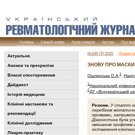
Головна
Свіжий номер
Архів номерів
Автори
Про ви
рецензування
№100 (2) 2025
:
Лікарю-п
Актуально
ЗНОВУ ПРО МАСКИ
Анонси та пресрелізи
1
Власні спостереження
Ошлянська О.А.
,
Надто
1
Дайджест
Національний універси
2
ДУ «Всеукраїнський це
Історія медицини
Клінiчні настанови та
Резюме.
У статті оп
перебігом міопатичн
рекомендації
проявами, затримко
Діагностика була ус
Клінічні дослідження
змішаним профілем 
зіставлення клінічн
Лікарю-практику