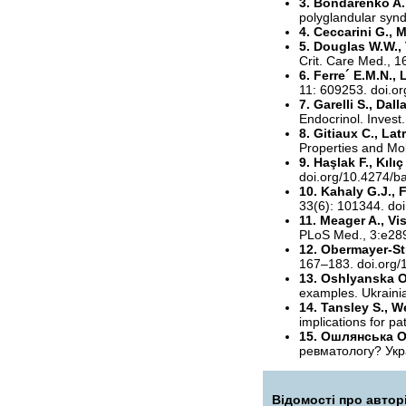
3. Bondarenko A.,
polyglandular syn
4. Ceccarini G., M
5. Douglas W.W., 
Crit. Care Med., 
6. Ferre´ E.M.N.,
11: 609253. doi.o
7. Garelli S., Dal
Endocrinol. Inves
8. Gitiaux C., La
Properties and Mol
9. Haşlak F., Kılı
doi.org/10.4274/b
10. Kahaly G.J.,
33(6): 101344. do
11. Meager A., Vi
PLoS Med., 3:e289
12. Obermayer-St
167–183. doi.org/
13. Oshlyanska O
examples. Ukrainia
14. Tansley S., 
implications for 
15. Ошлянська О
ревматологу? Укр
Відомості про автор