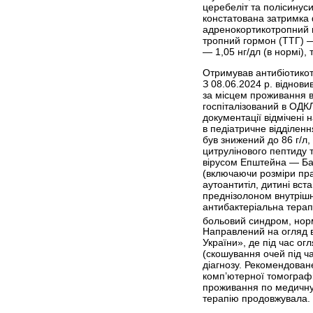
церебеліт та полісинус
констатована затримка 
адренокортикотропний г
тропний гормон (ТТГ) —
— 1,05 нг/дл (в нормі),
Отримував антибіотикот
З 08.06.2024 р. віднов
за місцем проживання ви
госпіталізований в ОДК
документації відмічені 
в педіатричне відділен
був знижений до 86 г/л,
цитрулінового пептиду т
вірусом Епштейна — Бар
(включаючи розміри пра
аутоантитіл, дитині вс
преднізолоном внутріш
антибактеріальна терап
больовий синдром, норм
Направлений на огляд в
України», де під час ог
(скошування очей під ча
діагнозу. Рекомендован
комп’ютерної томографії
проживання по медичну 
терапію продовжувала.