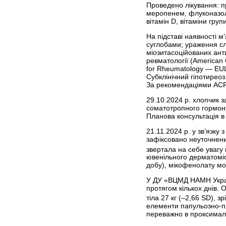
Проведено лікування: п
меропенем, флуконазол 
вітамін D, вітаміни груп
На підставі наявності м
суглобами; ураження сли
міозитасоційованих ант
ревматології (American 
for Rheumatology — EUL
Субклінічний гіпотирео
За рекомендаціями ACR 
29.10.2024 р. хлопчик 
соматотропного гормону
Планова консультація 
21.11.2024 р. у зв’язк
зафіксовано неуточнений
звертала на себе увагу 
ювенільного дерматоміо
добу), мікофенолату м
У ДУ «ВЦМД НАМН Україн
протягом кількох днів. 
тіла 27 кг (–2,66 SD), 
елементи папульозно-пл
переважно в проксимальн