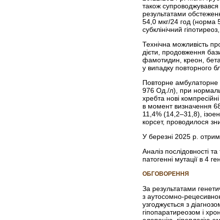
також супроводжувався 
результатами обстеження
54,0 мкг/24 год (норма
субклінічний гіпотиреоз
Технічна можливість п
дієти, продовження бази
фамотидин, креон, бета
у випадку повторного бл
Повторне амбулаторне д
976 Од./л), при нормал
хребта нові компресійні
в момент визначення 689
11,4% (14,2–31,8), ізо
корсет, проводилося зн
У березні 2025 р. отри
Аналіз послідовності та
патогенні мутації в 4 ге
ОБГОВОРЕННЯ
За результатами генетич
з ауто­сомно-рецесивно
узгоджується з діагно
гіпопаратиреозом і хро
алопецію, гіпоплазію ем