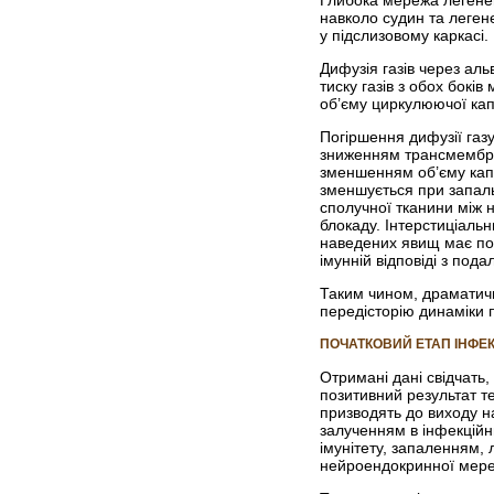
Глибока мережа легенев
навколо судин та леген
у підслизовому каркасі.
Дифузія газів через аль
тиску газів з обох боків
об’єму циркулюючої капі
Погіршення дифузії газ
зниженням трансмембран
зменшенням об’єму капі
зменшується при запаль
сполучної тканини між н
блокаду. Інтерстиціаль
наведених явищ має пош
імунній відповіді з по
Таким чином, драматичні
передісторію динаміки п
ПОЧАТКОВИЙ ЕТАП ІНФЕ
Отримані дані свідчать
позитивний результат т
призводять до виходу на
залученням в інфекційн
імунітету, запаленням, 
нейроендокринної мереж