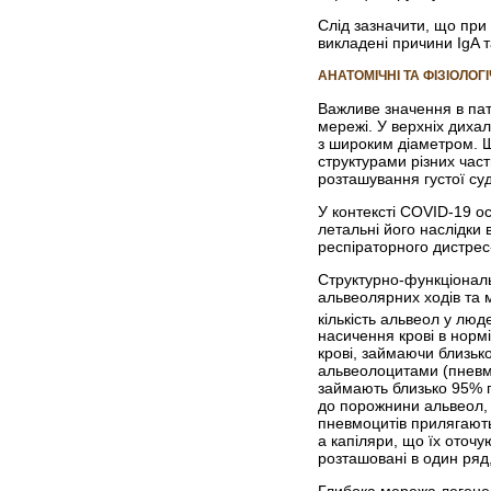
Слід зазначити, що при
викладені причини IgA т
АНАТОМІЧНІ ТА ФІЗІОЛО
Важливе значення в пат
мережі. У верхніх диха
з широким діаметром. Щ
структурами різних част
розташування густої суд
У контексті COVID-19 ос
летальні його наслідки
респіраторного дистрес
Структурно-функціональ
альвео­лярних ходів та 
кількість альвеол у лю
насичення крові в норм
крові, займаючи близьк
альвеолоцитами (пневмо
займають близько 95% п
до порожнини альвеол, 
пневмоцитів прилягають
а капіляри, що їх оточ
розташовані в один ряд