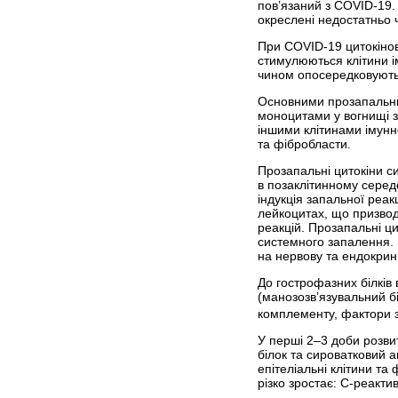
пов’язаний з COVID-19.
окреслені недостатньо 
При COVID-19 цитокінов
стимулюються клітини ім
чином опо­середковують 
Основними прозапальним
моноцитами у вогнищі з
іншими клітинами імунно
та фібробласти.
Прозапальні цитокіни с
в позаклітинному серед
індукція запальної реак
лейкоцитах, що призводи
реакцій. Прозапальні ци
системного запалення. 
на нервову та ендокринн
До гострофазних білків 
(манозозв’язувальний біл
комплементу, фактори зг
У перші 2–3 доби розви
білок та сироватковий а
епітеліальні клітини та
різко зростає: С-реакти