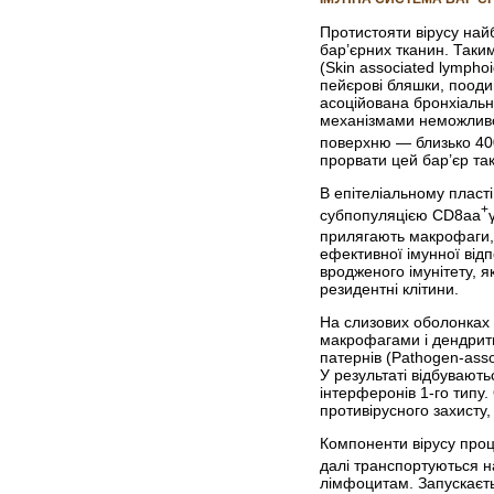
Протистояти вірусу най
бар’єрних тканин. Таким
(Skin associated lympho
пейєрові бляшки, по­оди
асоційована бронхіальн
механізмами неможливо 
поверхню — близько 40
прорвати цей бар’єр так
В епітеліальному пласт
+
субпопуляцією CD8аа
прилягають макрофаги, 
ефективної імунної від
вродженого імунітету, як
резидентні клітини.
На слизових оболонках ф
макрофагами і дендрит
патернів (Pathogen-asso
У результаті відбувають
інтерферонів 1-го типу
противірусного захисту,
Компоненти вірусу проце
далі транс­портуються 
лімфоцитам. Запускаєть