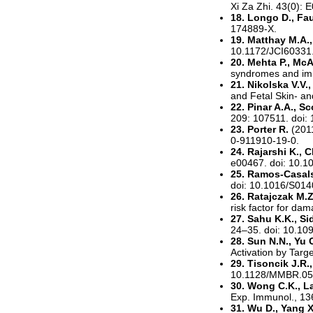
Xi Za Zhi. 43(0):
18. Longo D., Fau
174889-X.
19. Matthay M.A.
10.1172/JCI60331
20. Mehta P., McA
syndromes and im
21. Nikolska V.V.
and Fetal Skin- an
22. Pinar A.A., Sc
209: 107511. doi:
23. Porter R.
(201
0-911910-19-0.
24. Rajarshi K., C
e00467. doi: 10.1
25. Ramos-Casals 
doi: 10.1016/S01
26. Ratajczak M.Z
risk factor for d
27. Sahu K.K., Si
24–35. doi: 10.10
28. Sun N.N., Yu C
Activation by Targ
29. Tisoncik J.R.
10.1128/MMBR.05
30. Wong C.K., La
Exp. Immunol., 13
31. Wu D., Yang 