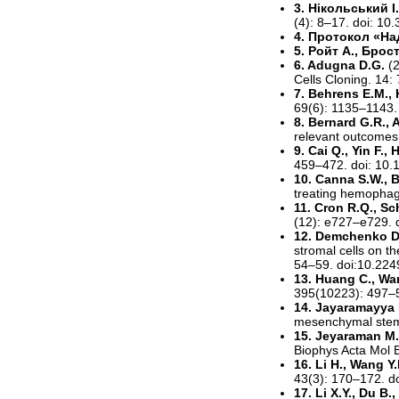
3. Нікольський І
(4): 8–17. doi: 1
4. Протокол «На
5. Ройт А., Бро
6. Adugna D.G.
(
Cells Cloning. 14
7. Behrens E.M.,
69(6): 1135–1143. 
8. Bernard G.R., A
relevant outcomes,
9. Cai Q., Yin F., 
459–472. doi: 10.
10. Canna S.W., 
treating hemophago
11. Cron R.Q., Sch
(12): e727–e729. 
12. Demchenko D.L
stromal cells on t
54–59. doi:10.2249
13. Huang C., Wang
395(10223): 497–
14. Jayaramayya 
mesenchymal stem-
15. Jeyaraman M.,
Biophys Acta Mol B
16. Li H., Wang Y.
43(3): 170–172. d
17. Li X.Y., Du B.