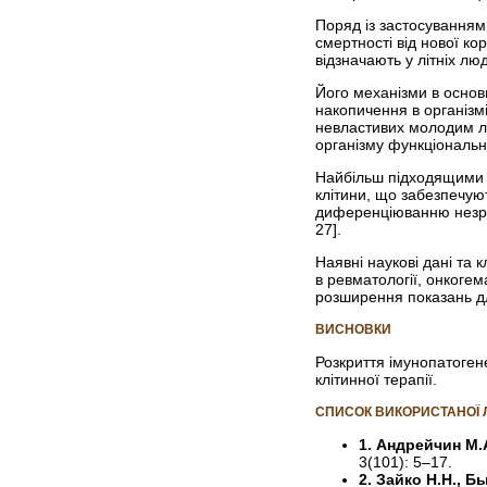
Поряд із застосуванням 
смертності від нової ко
відзначають у літніх лю
Його механізми в основ
накопичення в організмі
невластивих молодим лю
організму функціональн
Найбільш підходящими д
клітини, що забезпечую
диференціюванню незріли
27].
Наявні наукові дані та 
в ревматології, онкогем
розширення показань дл
ВИСНОВКИ
Розкриття імунопатогене
клітинної терапії.
СПИСОК ВИКОРИСТАНОЇ 
1. Андрейчин М.А
3(101): 5–17.
2. Зайко Н.Н., 