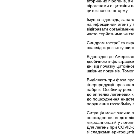
вторинних пірогенів, я
пірогенами є цитокіни 
цитокінового шторму.
Імунна відповідь, запал
на інфекційний агент у
відігравати організмен
часто серйозними житт
Синдром гострої та вир
внаслідок розвитку широ
Відповідно до Американ
двобічною інфільтрацією
дні від початку цитокін
шкірних покривів. Томо
Виділяють три фази про
гіперпродукції прозапал
набряк. Особливу роль 
до епітелію легеневих 
до пошкодження ендотел
порушення газообміну ви
Ситуація може значно п
пошкодження ендотелію
мікроангіопатій у леген
Для легень при COVID-1
зі сладжами еритроциті