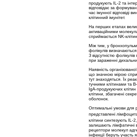
продукують IL-2 та інте
відповідає за формуванн
час імунної відповіді в
клітинний імунітет.
На перших етапах велик
активаційними молекула
сприймається NK-клітина
Між тим, у бронхопульм
фолікулів визначаються
З відсутністю фолікулів
при зараженні дихальни
Наявність організовано
що значною мірою сприяє
тут знаходяться. Їх реа
тучними клітинами та В
IgA-продукуючих клітин 
клітини, збагачені секр
оболонок.
Оптимальні умови для р
представлені лімфоцита
клітини синтезують IL-2
залишають лімфатичні в
рецептори молекул адгез
інфекції беруть участь я