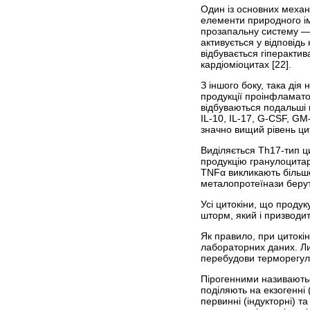
Один із основних механі
елементи природного іму
прозапальну систему —
активується у відповідь 
відбувається гіперакти
кардіоміоцитах [22].
З іншого боку, така дія
продукції проінфламато
відбуваються подальші м
IL-10, IL-17, G-CSF, G
значно вищий рівень цито
Виділяється Th17-тип ци
продукцію гранулоцитар
TNFα викликають більше 
металопротеїнази берут
Усі цитокіни, що проду
шторм, який і призводи
Як правило, при цитокі
лабораторних даних. Ли
перебудови терморегуляц
Пірогенними називаютьс
поділяють на екзогенні 
первинні (індукторні) т