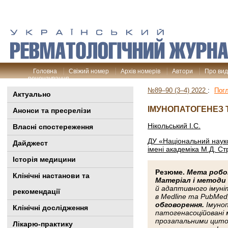
Головна
Свіжий номер
Архів номерів
Автори
Про ви
рецензування
№89–90 (3–4) 2022
:
Пог
Актуально
ІМУНОПАТОГЕНЕЗ Т
Анонси та пресрелізи
Нікольський І.С.
Власні спостереження
ДУ «Національний науков
Дайджест
імені академіка М.Д. С
Історія медицини
Резюме.
Мета роб
Клінiчні настанови та
Матеріал і методи
й адаптивного імуні
рекомендації
в Medline та PubMed
обговорення.
Імуноп
Клінічні дослідження
патогенасоційовані 
прозапальними циток
Лікарю-практику