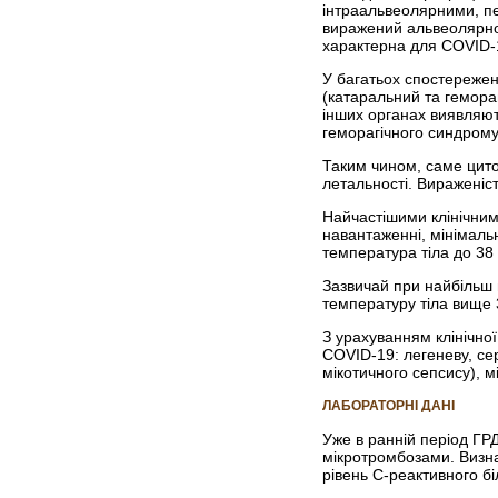
інтраальвеолярними, п
виражений альвеолярно-
характерна для COVID‑
У багатьох спостереженн
(катаральний та гемораг
інших органах виявляют
геморагічного синдрому 
Таким чином, саме цито
летальності. Вираженіс
Найчастішими клінічним
навантаженні, мінімаль
температура тіла до 38 
Зазвичай при найбільш
температуру тіла вище 3
З урахуванням клінічної
COVID-19: легеневу, сер
мікотичного сепсису), мі
ЛАБОРАТОРНІ ДАНІ
Уже в ранній період ГР
мікротромбозами. Визна
рівень С-реактивного біл