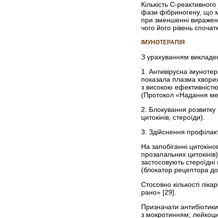
Кількість С-реактивного
фази фібриногену, що ма
при зменшенні виражено
чого його рівень споча
ІМУНОТЕРАПІЯ
З урахуванням викладен
1. Антивірусна імуноте
показала плазма хворих,
з високою ефективністю 
(Протокол «Надання мед
2. Блокування розвитку
цитокінів, стероїди).
3. Здійснення профілакт
На запобіганні цитокін
прозапальних цитокінів
застосовують стероїдні
(блокатор рецептора до 
Стосовно кількості лік
рано» [29].
Призначати антибіотики 
з мокротинням; лейкоци