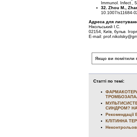
Immunol. Infect., 
32. Zhou M., Zha
10.1007/s11684-0
Адреса для листуванн
Нікольський І.С.
02154, Київ, бульв. Ігор
E-mail: prof.nikolsky@g
Якщо ви помітили п
Статті по темі:
ФАРМАКОТЕРА
ТРОМБОЗАПА
МУЛЬТИСИСТЕ
СИНДРОМ? НА
Рекомендації В
КЛІТИННА ТЕ
Неконтрольова