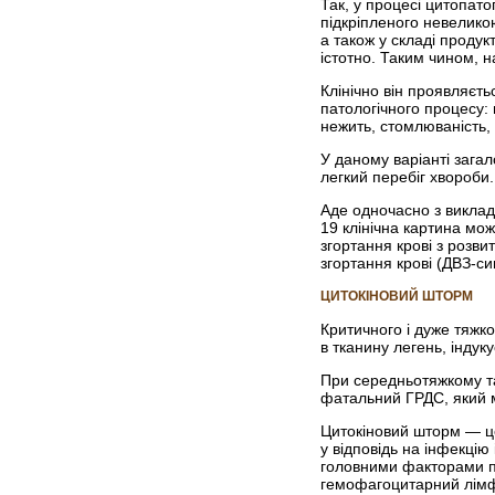
Так, у процесі цитопато
підкріпленого невелико
а також у складі продук
істотно. Таким чином, н
Клінічно він проявляєть
патологічного процесу: 
нежить, стомлюваність, 
У даному варіанті загал
легкий перебіг хвороби.
Аде одночасно з виклад
19 клінічна картина м
згортання крові з розв
згортання крові (ДВЗ-си
ЦИТОКІНОВИЙ ШТОРМ
Критичного і дуже тяжко
в тканину легень, індук
При середньотяжкому та
фатальний ГРДС, який м
Цитокіновий шторм — це 
у відповідь на інфекцію
головними факторами па
гемофагоцитарний лімфог