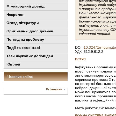
використовуючи функ
імунітету іноді наб
Міжнародний досвід
з потужною продукціє
Вони часто індукуют
Некролог
фатального. Імуноте
біотехнологічних п
Огляд літератури
пов’язують з кліти
імунопатогенезу COV
Оригінальні дослідження
клітинної терапії.
Погляд на проблему
DOI:
10.32471/rheumato
Події та коментарі
УДК: 612.9:612.2
Тези наукових доповідей
ВСТУП
Ювілей
Інфікування організму 
вірус повинен подолати 
ангіотензинперетворюва
Часопис online
серинова протеаза 2-го
на поверхні багатьох кл
нейроендокринної систе
Всі новини
може поширюватися по 
його з часом проявляєт
викликати інфекційний п
Мета роботи: системати
ІМУННА СИСТЕМА БАР’ЄР