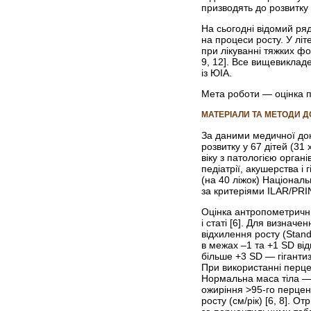
призводять до розвитку 
На сьогодні відомий ря
на процеси росту. У літ
при лікуванні тяжких фо
9, 12]. Все вищевиклад
із ЮІА.
Мета роботи
— оцінка п
МАТЕРІАЛИ ТА МЕТОДИ 
За даними медичної док
розвитку у 67 дітей (31 
віку з патологією орга
педіатрії, акушерства і 
(на 40 ліжок) Націонал
за критеріями ILAR/PRIN
Оцінка антропометричних
і статі [6]. Для визнач
відхилення росту (Stand
в межах –1 та +1 SD ві
більше +3 SD — гіганти
При використанні перце
Нормальна маса тіла — 
ожиріння >95-го перцен
росту (см/рік) [6, 8]. 