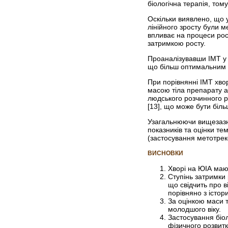
біо­логічна терапія, то
Оскільки виявлено, що 
лінійного зросту були м
впливає на процеси рос
затримкою росту.
Проаналізувавши ІМТ у 
що більш оптимальним є
При порівнянні ІМТ хво
масою тіла препарату а
людського розчинного р
[13], що може бути біль
Узагальнюючи вищезазн
показників та оцінки те
(застосування метотрекс
ВИСНОВКИ
Хворі на ЮІА мают
Ступінь затримки
що свідчить про в
порівняно з істор
За оцінкою маси т
молодшого віку.
Застосування біол
фізичного розвит