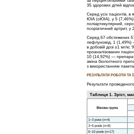
за перцентильними табл
35 здорових дітей відпові
Серед усіх пацієнтів, в
ЮІА (оЮІА), у 5 (7,46%
поліартикулярний, серо
псоріатичний артрит, у
Серед 67 обстежених 57
лефлуномід, 1 (1,49%) 
в добовій дозі ≥1 мг/кг
проаналізованих пацієн
10 (14,92%) — препарат
зміна біологічного пре
з використанням пакета 
РЕЗУЛЬТАТИ РОБОТИ ТА 
Результати проведеного 
Таблиця 1. Зріст, ма
Вікова група
1–3 роки (n=4)
3–6 років (n=8)
6–10 років (n=17)