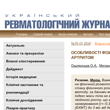
Головна
Свіжий номер
Архів номерів
Автори
Про ви
рецензування
№76 (2) 2019
:
Власні сп
Актуально
ОСОБЛИВОСТІ ФІЗ
Анонси та пресрелізи
АРТРИТОМ
Власні спостереження
Ошлянська О.А.
,
Меланч
Дайджест
Історія медицини
Резюме.
Мета.
Вивчи
на фізичний розвито
Клінiчні настанови та
стану фізичного роз
методу, за даними м
рекомендації
Індекс маси тіла не
лінійного росту, що в
Клінічні дослідження
захворювання (r=–0,
(БХМТ) до 3 міс від
Лікарю-практику