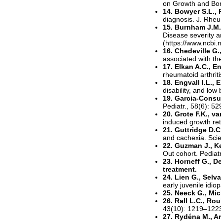
on Growth and Bon
14. Bowyer S.L., 
diagnosis. J. Rheu
15. Burnham J.M.,
Disease severity a
(https://www.ncbi
16. Chedeville G.,
associated with the
17. Elkan A.C., En
rheumatoid arthrit
18. Engvall I.L., 
disability, and low
19. Garcia-Consu
Pediatr., 58(6): 5
20. Grote F.K., v
induced growth ret
21. Guttridge D.C
and cachexia. Sci
22. Guzman J., Ke
Out cohort. Pediat
23. Horneff G., D
treatment.
24. Lien G., Selva
early juvenile idio
25. Neeck G., Mi
26. Rall L.C., Ro
43(10): 1219–122
27. Rydéna M., Ar