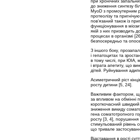
при хронічних запальни
до зниження синтезу біл
MyoD з промоутерним ре
протеолізу та пригнічу
пов’язаний також із пр
функціонування в міози
якій з них призводить д
процесах в організмі [2
безпосередньо та опосе
З іншого боку, прозапал
і гепатоцитах та зроста
в тому числі, при ЮІА, 
і втрата апетиту, що в
дітей. Руйнування адипо
Асиметричний ріст кінц
росту дитини [5, 24].
Важливим фактором, що с
за впливом на обмінні 
короткочасний швидкий 
зниження викиду сомато­
гена соматотропного гор
росту [3, 4], порушенн
стимульований рівень се
що тривале застосування
Відставання в рості сутт