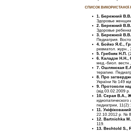
СПИСОК ВИКОРИСТАНОЇ 
1. Бережний В.В
Здоровье женщины
2. Бережний В.В
Здоровье ребенка,
3. Бережной В.В.
Педиатрия. Восто
4. Бойко Я.Є., Гр
ревматол. журн., 
5. Гребняк Н.П.
(
6. Каладзе Н.Н.,
мед.-биол. вестн.,
7. Ошлянская Е.
терапию. Педиатр
8. Про затвердж
України № 149 від 
9. Протоколи на
(від 03.02.2009 р
10. Серая В.А., 
идиопатического 
педиатрии, 11(2):
11. Уніфіковани
22.10.2012 р. № 
12. Bartnichka M
119.
13. Bechtold S., R