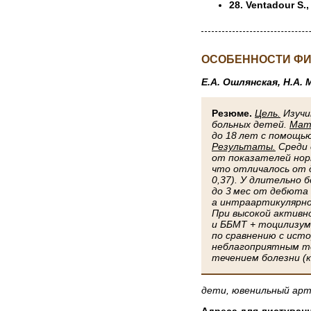
28. Ventadour S.,
ОСОБЕННОСТИ ФИ
Е.А. Ошлянская, Н.А. 
Резюме.
Цель.
Изучи
больных детей.
Мат
до 18 лет с помощь
Результаты.
Среди 
от показателей нор
что отличалось от 
0,37). У длительно
до 3 мес от дебюта
а интраартикулярно
При высокой активн
и ББМТ + тоцилизу
по сравнению с ист
неблагоприятным те
течением болезни (
дети, ювенильный арт