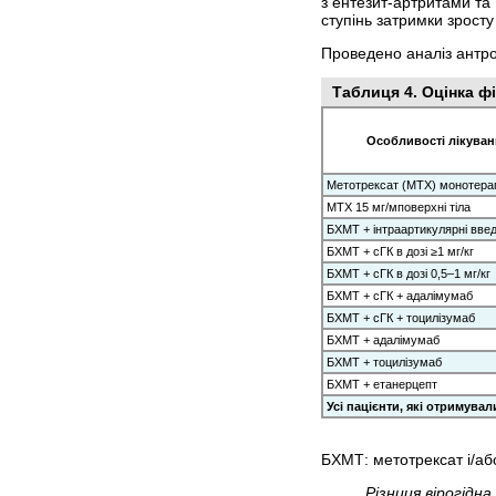
з ентезит-артритами та
ступінь затримки зросту
Проведено аналіз антроп
Таблиця 4. Оцінка фі
Особливості лікуван
Метотрексат (МТХ) монотерапі
МТХ 15 мг/мповерхні тіла
БХМТ + інтраартикулярні вве
БХМТ + сГК в дозі ≥1 мг/кг
БХМТ + сГК в дозі 0,5–1 мг/кг
БХМТ + сГК + адалімумаб
БХМТ + сГК + тоцилізумаб
БХМТ + адалімумаб
БХМТ + тоцилізумаб
БХМТ + етанерцепт
Усі пацієнти, які отримувал
БХМТ: метотрексат і/аб
Різниця вірогідна