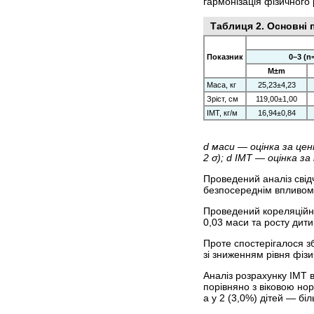
гармонізація фізичного
Таблиця 2. Основні 
Показник
0–3 (n
M±m
Маса, кг
25,23±4,23
Зріст, см
119,00±1,00
ІМТ, кг/м
16,94±0,84
d маси — оцінка за це
2 σ); d ІМТ — оцінка 
Проведений аналіз свід
безпосереднім впливом 
Проведений кореляційни
0,03 маси та росту дит
Проте спостерігалося зб
зі зниженням рівня фіз
Аналіз розрахунку ІМТ 
порівняно з віковою нор
а у 2 (3,0%) дітей — біл