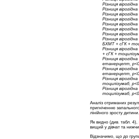
Різниця вірогідна
Різниця вірогідна
Різниця вірогідна
Різниця вірогідна
Різниця вірогідна
Різниця вірогідна
Різниця вірогідна
Різниця вірогідн
БХМТ + сГК + тоц
Різниця вірогідн
+ сГК + тоцилізум
Різниця вірогідн
етанерцепт, p<0
Різниця вірогідн
етанерцепт, p<0
Різниця вірогідн
тоцилізумаб, p<0
Різниця вірогідн
тоцилізумаб, p<0
Аналіз отриманих резул
пригніченню запального
лінійного зросту дитини
Як видно (див. табл. 4)
вищий у дівчат та нижчи
Відзначимо, що до груп