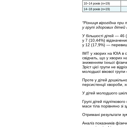
10–14 років (n=19)
14–18 років (n=19)
*Різниця вірогідна при 
у групі здорових дітей в
У більшості дітей — 46 
у 7 (10,44%) відзначени
у 12 (17,9%) — перевищ
ІМТ у хворих на ЮІА в с
свідчать, що у хворих 
зниженням їхньої фізич
Зріст цієї групи не відр
молодшої вікової групи с
Проте у дітей дошкільно
персистенції хвороби, 
У дітей молодшого шкіл
Групі дітей підлітковог
маси тіла порівняно зі
Отримані результати зу
Аналіз показників фізич