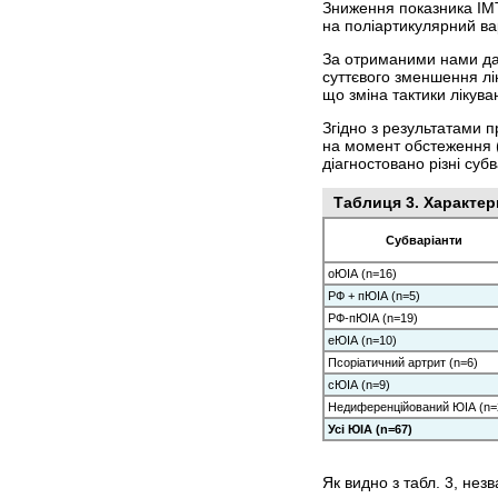
Зниження показника ІМТ 
на поліартикулярний вар
За отриманими нами дан
суттєвого зменшення лін
що зміна тактики лікува
Згідно з результатами п
на момент обстеження (r
діагностовано різні субв
Таблиця 3. Характер
Субваріанти
оЮІА (n=16)
РФ + пЮІА (n=5)
РФ-пЮІА (n=19)
еЮІА (n=10)
Псоріатичний артрит (n=6)
сЮІА (n=9)
Недиференційований ЮІА (n=
Усі ЮІА (n=67)
Як видно з табл. 3, нез