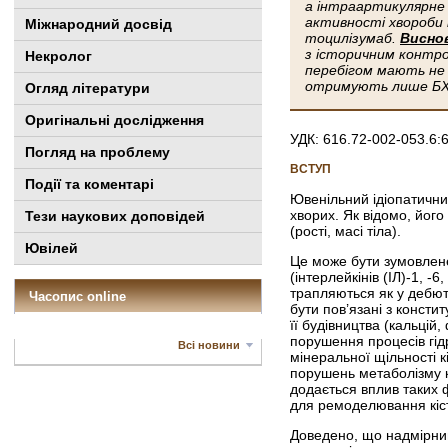
а інтраартикулярне 
активності хвороби 
Міжнародний досвід
тоцилізумаб.
Виснов
з історичним контро
Некролог
перебігом мають не 
отримують лише БХ
Огляд літератури
Оригінальні дослідження
УДК: 616.72-002-053.6:
Погляд на проблему
ВСТУП
Події та коментарі
Ювенільний ідіопатични
хворих. Як відомо, його
Тези наукових доповідей
(рості, масі тіла).
Ювілей
Це може бути зумовлене
(інтерлейкінів (ІЛ)-1, -
трапляються як у дебюті
Часопис online
бути пов’язані з конст
її будівництва (кальцій
порушення процесів гід
Всі новини
мінеральної щільності к
порушень метаболізму кі
додається вплив таких 
для ремоделювання кіст
Доведено, що надмірний 