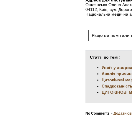
Адреса для листуванн
Ошлянська Олена Анато
04112, Київ, вул. Дорог
Національна медична ак
Якщо ви помітили п
Статті по темі:
Увеїт у хвори
Аналіз причин
Цитокінові ма
Спадкоємність
ЦИТОКІНОВІ 
No Comments »
Додати св