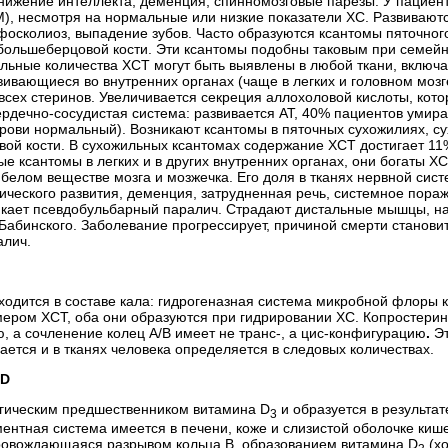
снижение интеллекта, деменция, спинномозговые парезы. У пациент
), несмотря на нормальные или низкие показатели ХС. Развиваютс
кифосколиоз, выпадение зубов. Часто образуются ксантомы пяточно
х большеберцовой кости. Эти ксантомы подобны таковым при семей
льные количества ХСТ могут быть выявлены в любой ткани, включая
ивающиеся во внутренних органах (чаще в легких и головном мозге
всех стеринов. Увеличивается секреция аллохоловой кислоты, кото
ердечно-сосудистая
система:
развивается АТ,
40% пациентов умираю
крови нормальный). Возникают ксантомы в пяточных сухожилиях, с
вой кости. В сухожильных ксантомах содержание ХСТ достигает 1
ые ксантомы в легких и в других внутренних органах, они богаты ХС
в белом веществе мозга и мозжечка. Его доля в тканях нервной сис
ического развития, деменция, затрудненная речь, сис­темное пора
никает псевдобульбарный паралич. Страдают дистальные мышцы,
н
Бабинского. Заболевание прогрессирует, причиной смерти станови
алич.
ходится в составе кала: гидрогеназная система микробной флоры к
ером ХСТ, оба они образуются при гидрировании ХС. Копростерин 
ю, а сочленение колец А/В имеет не транс-, а цис-конфигурацию
.
Эт
ается и в тканях человека определяется в следовых количествах.
 D
гическим предшественником витамина D
и образуется в результат
3
нтная система имеется в печени, коже и слизистой оболочке киш
ровождающаяся разрывом кольца В, образованием витамина D
(хо