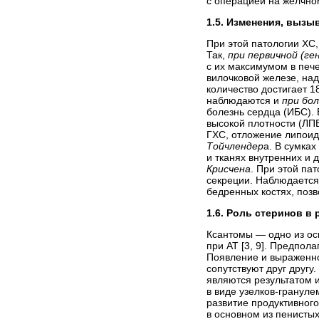
с операцией на желчно
1.5. Изменения, вызы
При этой патологии
ХС,
Так,
при
первичной (ге
с их максимумом в пече
вилочковой железе, на
количество достигает 
наблюдаются и
при бо
болезнь сердца (ИБС).
высокой плотности (ЛП
ГХС, отложение
липоид
Тойчлендер
а.
В сумках
и тканях внутренних и 
Крисчена
. При этой па
секреции. Наблюдается
бедренных костях, позв
1.6. Роль стеринов в
Ксантомы — одно из ос
при АТ [3, 9]. Предпол
Появление и выраженно
сопутствуют друг другу
являются результатом 
в виде узелков-грануле
развитие продуктивног
в основном из пенистых