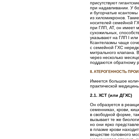
присутствуют гигантски
при надавливании. У б
и бугорчатые ксантомы 
из хиломикронов. Таки
носителей семейной ГХ
при ГЛП, АТ, он имеет 
сухожильных, способст
указывают на ГЛП I или
Ксантелазмы чаще соче
с семейной ГХС нередк
митрального клапана. 
через несколько месяц
поддаются обратному р
II. АТЕРОГЕННОСТЬ ПР
Имеется большое колич
практической медицины
2.1.
ХСТ
(или ДГХС)
Он образуется в реакц
семенниках, крови, кише
в свободной форме, та
вызывает те же биологи
но они ярко представл
в плазме крови находит
веществе головного мо