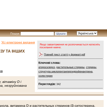
Пошук:
Усі електронні видання
Якщо завантаження не розпочинається натисніть
посилання нижче.
ЗУ ТА ІНШИХ
Повний текст статті у форматі pdf
Ключові слова:
атеросклероз
,
растительные стерины
,
стерины
,
ев
структура циклопентанпергидрофенантрена
,
холестерин
 вітаміну D і
Переглядів:
342
на, незруйнована
нола, витамина D и растительных стеринов (β-ситостерина,