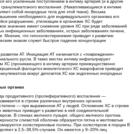
ся его усиленным поступлением в интиму артерий (и в другие
го гранулематозного воспаления. (Накапливающиеся в интиме
вляют собой инородные тела для этой ткани). Весьма
евышение необходимого для индивидуального организма его
ийся разрушению, утилизации в организме ХС будет
кое значение имеет снижение уровня ХС при ряде заболеваний
трых инфекционных заболеваниях, острых заболеваниях печени,
е. Мнение, что гипохолестеринемия приводит к развитию
ческим знаком служит быстрое падение концентрации
 развитии АТ. Инициация АТ начинается с «повреждения»
иального русла. В таких местах интиму инфильтрируют
нием ХС (проникающего в интиму артерии преимущественно
вершенный фагоцитоз внеклеточного ХС макрофагов приводит
гранулематоза вокруг депозитов ХС как эндогенных инородных
ных органах
вида продуктивного (пролиферативного) воспаления —
звивается в строме различных внутренних органов
 степени — при выраженном АТ у людей. Отложение ХС в строме
х животных приводит к развитию в ней соединительной
ерозе. В стенках желчного пузыря, общего желчного протока
верхности слизистой оболочки образуются пятна и желтоватые
ормируются холестериновые полипы. При холестерозе в порции В
еляют в 2,5–38,5% случаев. Он имеется у 9–20% лиц