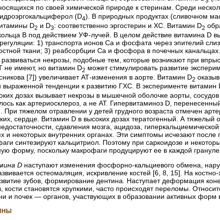
3
тносящихся по своей химической природе к стеринам. Среди неско
гидроэргокальциферол (D
). В природных продуктах (сливочном ма
4
итамины D
и D
: соответственно эргостерин и ХС. Витамин D
обра
2
3
2
ольца В под действием УФ-лучей. В целом действие витамина D 
в регуляции: 1) транспорта ионов Са и фосфата через эпителий сли
костной ткани; 3) реабсорбции Са и фосфора в почечных канальцах
 развиваться некрозы, подобные тем, которые возникают при впрыс
Т не имеют, но витамин D
может стимулировать развитие экспери
2
никова [7]) увеличивает АТ-изменения в аорте. Витамин D
оказыва
2
й выраженной тенденции к развитию ГХС. В эксперименте витамин 
соких дозах вызывает некрозы в мышечной оболочке аорты, сосудо
лось как артериосклероз, а не АТ. Гипервитаминоз D, перенесенный
. При тяжелом отравлении у детей грудного возраста отмечен арт
гких, сердце. Витамин D в высоких дозах тератогенный. А тяжелый
недостаточности, сдавления мозга, ацидоза, гиперкальциемическо
ях и некоторых внутренних органах. Эти симптомы исчезают после
аги синтезируют кальцитриол. Поэтому при саркоидозе и некотор
вную форму, поскольку макрофаги продуцируют ее в каждой грануле
мина D
наступают изменения фосфорно-кальциевого обмена, нару
азвивается остеомаляция, искривление костей [6, 8, 15]. На кост
звитие зубов, формирование дентина. Наступает деформация конеч
з, кости становятся хрупкими, часто происходят переломы. Относи
ни и почек — органов, участвующих в образовании активных форм 
РИНЫ