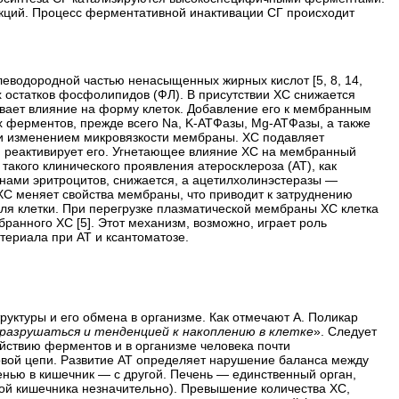
кций. Процесс ферментативной инактивации СГ происходит
леводородной частью ненасыщенных жирных кислот [5, 8, 14,
х остатков фосфолипидов (ФЛ). В присутствии ХС снижается
ывает влияние на форму клеток. Добавление его к мембранным
 ферментов, прежде всего Na, K-АТФазы, Mg-АТФазы, а также
 и изменением микровязкости мембраны. ХС подав­ляет
м реактивирует его. Угнетающее влияние ХС на мембранный
акого клинического проявления атеросклероза (АТ), как
нами эритроцитов, снижается, а ацетилхолинэстеразы —
ХС меняет свойства мембраны, что приводит к затруднению
для клетки. При перегрузке плазматической мембраны ХС клетка
анного ХС [5]. Этот механизм, возможно, играет роль
териала при АТ и ксантоматозе.
уктуры и его обмена в организме. Как отмечают А. Поликар
разрушаться и тенденцией к накоплению в клетке
». Следует
йствию ферментов и в организме человека почти
вой цепи. Развитие АТ определяет нарушение баланса между
енью в кишечник — с другой. Печень — единственный орган,
ой кишечника незначительно). Превышение количества ХС,