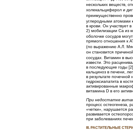
нескольких веществ, о
холекальциферол и ди
преимущественно пров
углеродными атомами к
в крови. Он участвует 
2) мобилизации Са из 
оболочке сосудов могут
прямого отношения к А
(по выражению А.Л. Мяс
он становится причино
сосудах. Витамин в вы
извести. Это расценива
в последующие годы [2]
кальциноз в печени, ле
в результате почечной 
гидроксиапатита в кост
активированные макроф
витамина D в его акти
При недостатке вита
процесс остеогенеза, р
«четки», нарушается ра
развивается остеопоро
при заболеваниях пече
III. РАСТИТЕЛЬНЫЕ СТЕ