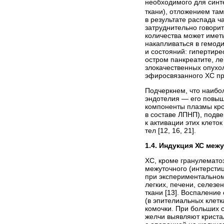
необходимого для синт
ткани), отложением там
в результате распада ч
затруднительно говори
количества может имет
накапливаться в гемод
и состояний: гипертире
остром панкреатите, л
злокачественных опухо
эфиросвязанного ХС пр
Подчеркнем, что наибо
эндотелия — его повыш
компоненты плазмы кро
в составе ЛПНП), подв
к активации этих клето
тел [12, 16, 21].
1.4. Индукция ХС меж
ХС, кроме гранулематоз
межуточного (интерсти
при экспериментальном
легких, печени, селезе
ткани [13]. Воспаление
(в эпителиальных клет
комочки. При больших 
желчи выявляют криста