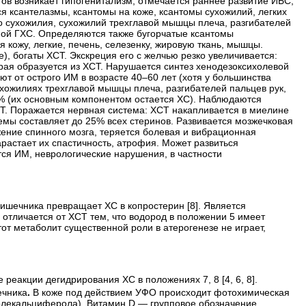
ов возникает гипогенитализм; отмечается раннее развитие ИБС,
я ксантелазмы, ксантомы на коже,
ксантомы сухожилий, легких
го сухожилия, сухожилий трехглавой мышцы плеча, разгибателей
ной ГХС. Определяются также бугорчатые ксантомы
 кожу, легкие, печень, селезенку, жировую ткань, мышцы.
), богаты ХСТ. Экскреция его с желчью резко увеличивается:
рая образуется из ХСТ. Нарушается синтез хенодезоксихолевой
т от острого ИМ в возрасте 40–60 лет (хотя у большинства
ухожилиях трехглавой мышцы плеча, разгибателей пальцев рук,
1% (их основным компонентом остается ХС). Наблюдаются
Т.
Поражается нервная система: ХСТ накапливается в миелине
темы составляет до 25% всех стеринов. Развивается мозжечковая
жение спинного мозга, теряется болевая и вибрационная
арастает их спастичность, атрофия. Может развиться
тся ИМ, неврологические нарушения, в частности
ишечника превращает ХС в копростерин [8]. Является
отличается от ХСТ тем, что водород в положении 5 имеет
от метаболит существенной роли в атерогенезе не играет,
е реакции дегидрирования ХС в положениях 7, 8 [4, 6, 8].
ечника
.
В коже под действием УФО происходит фотохимическая
лекальциферола). Витамин D — групповое обозначение