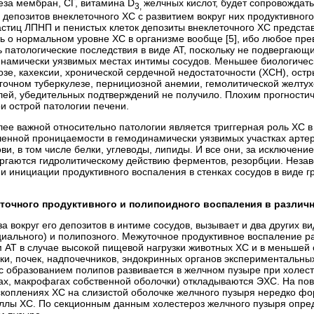
еза мембран, СГ, витамина D
желчных кислот, будет сопровождать
3,
 депозитов внеклеточного ХС с развитием вокруг них продуктивно
астиц ЛПНП и пенистых клеток депозиты внеклеточного ХС предста
ть о нормальном уровне ХС в организме вообще [5], ибо любое пр
ь патологические последствия в виде АТ, поскольку не подвергающ
инамически уязвимых местах интимы сосудов. Меньшее биологичес
озе, кахексии, хронической сердечной недостаточности (ХСН), ос
егочном туберкулезе, пернициозной анемии, гемолитической желтух
лей, убедительных подтверждений не получило. Плохим прогности
и острой патологии печени.
лее важной относительно патологии является триггерная роль ХС в
енной проницаемости в гемодинамически уязвимых участках артер
ви, в том числе белки, углеводы, липиды. И все они, за исключе
ергаются гидролитическому действию ферментов, резорбции. Неза
к и инициации продуктивного воспаления в стенках сосудов в виде 
уточного продуктивного и полипоидного воспаления в различ
а вокруг его депозитов в интиме сосудов, вызывает и два других 
циального) и полипозного. Межуточное продуктивное воспаление ра
 АТ в случае высокой пищевой нагрузки животных ХС и в меньшей
нки, почек, надпочечников, эндокринных органов экспериментальны
 с образованием полипов развивается в желчном пузыре при холест
ках, макрофагах собственной оболочки) откладываются ЭХС. На по
скоп­лениях ХС на слизистой оболочке желчного пузыря нередко ф
ллы ХС. По секционным данным холестероз желчного пузыря опред