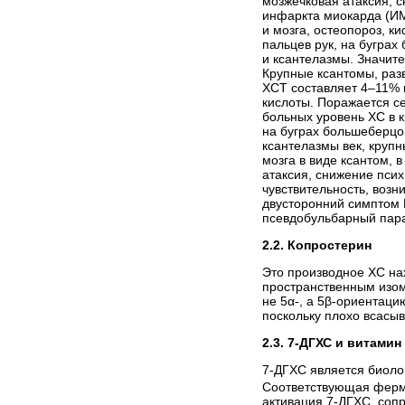
мозжечковая атаксия, 
инфаркта миокарда (ИМ
и мозга, остео­пороз, 
пальцев рук, на бугра
и ксантелазмы. Значите
Крупные ксантомы, разв
ХСТ составляет 4–11% 
кислоты. Поражается с
больных уровень ХС в 
на буграх большеберцо
ксантелазмы век, крупн
мозга в виде ксантом, 
атаксия, снижение псих
чувствительность, воз
двусторонний симптом 
псевдобульбарный пар
2.2. Копростерин
Это производное ХС на
пространственным изом
не 5α-, а 5β-ориентаци
поскольку плохо всасыв
2.3. 7-ДГХС и витамин
7-ДГХС является биоло
Соответствующая ферме
активация 7-ДГХС, соп