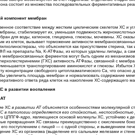
мона состоит из множества последовательных ферментативных реа
ный компонент мембран
венное соответствие между жестким циклическим скелетом ХС и уг
мембраны, стабилизирует их, уменьшая подвижность жирнокислотны
ран для воды, катионов, глицерина, глюкозы, мочевины. ХС оказ
м из клеток, вызывает торможение активности мембраносвязанных
тилхолинэстеразы, что объясняется как присутствием стерина, так
Л на препараты Na, K-АТФазы, из которых удалены липиды, а са
е мембраносвязанных ферментов могут быть одним из механизмов т
перхолестеринемии (ГХС) активность АТФазы, связанной с мембра
уменьшается транспортирование аминокислот и глюкозы. Избыток 
ту концентрации свободного цитоплазматического Са, что опасно 
тобы увеличить площадь мембран и нормализовать содержание мембр
еративного ответа ряда клеток на накопление ХС-содержащего ма
 ХС в развитии воспаления
 АТ
ие ХС
в развитии АТ
объясняется особенностями молекулярной стр
ХС в патологии определяется его стойкостью, неспособностью 
что ЦППГФ-ядро, являющееся основой молекулы ХС, устойчиво к де
ные превращения ХС связаны преимущественно с окислением боко
и его поступлением с пищей — с одной стороны, и выведением печ
ние ХС из организма (выделение его сальными железами и стенк