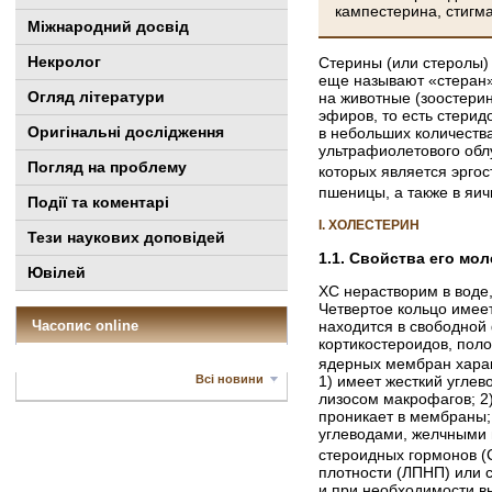
кампестерина, стигм
Міжнародний досвід
Некролог
Стерины (или стеролы)
еще называют «стеран»
Огляд літератури
на животные (зоостери
эфиров, то есть стерид
Оригінальні дослідження
в небольших количеств
ультрафиолетового обл
Погляд на проблему
которых является эргос
пшеницы, а также в яи
Події та коментарі
I. ХОЛЕСТЕРИН
Тези наукових доповідей
1.1. Свойства его мо
Ювілей
ХС нерастворим в воде,
Четвертое кольцо имеет
находится в свободной
Часопис online
кортикостероидов, пол
ядерных мембран харак
Всі новини
1) имеет жесткий угле
лизосом макрофагов; 2
проникает в мембраны;
углеводами, желчными 
стероидных гормонов (С
плотности (ЛПНП) или с
и при необходимости в