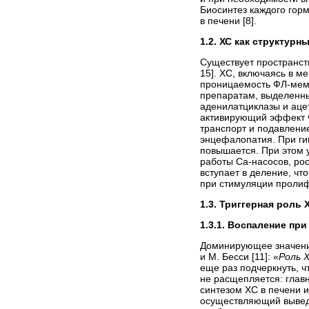
Биосинтез каждого гор
в печени [8].
1.2. ХС как структур
Существует пространст
15]. ХС, включаясь в 
проницаемость ФЛ-мемб
препаратам, выделенны
аденилатциклазы и аце
активирующий эффект Ф
транспорт и подавлени
энцефалопатия. При ги
повышается. При этом 
работы Са-насосов, рос
вступает в деление, ч
при стимуляции пролиф
1.3. Триггерная роль
1.3.1. Воспаление при
Доминирующее значен
и М. Бесси [11]: «
Роль 
еще раз подчеркнуть, 
не расщепляется: глав
синтезом ХС в печени 
осуществляющий выведе