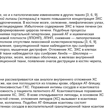
но и к патологическим изменениям в других тканях [3, 6, 9].
ой липазы (эстеразы)
в тканях повышается концентрация ЭХС
дпочечников. В костном мозге, селезенке, лимфатических узлах,
риглицеридами. Избыточное содержание ЭХС в ткани печени (их
я, формированию цирроза печени. Подобные процессы
лениями портальной гипертензии, ранний АТ и ишемическая
 низкой плотности (ЛПОНП), ЛПНП, снижение — липопротеинов
полном отсутствии лизосомной холестеринэстеразы [3, 6, 9].
паления, грануляционной ткани наблюдается
при синдроме
еопороз, мышечная дистрофия. Отложение ХС, ЭХС в клетках
ой ткани наблюдается
при синдроме Хенда — Шюллера —
фоузлах, мозге, мозговых оболочках, в железах внутренней
ляционной ткани,
появление очагов деструкции в костях черепа,
ни рассматриваются как аналоги внутреннего отложения ХС
 же, как они поглощаются из плазмы крови, образуя АТ-бляшку.
тенсивностью ГХС. Поражения интимы сосудов и ксантоматоз
зможность у пациента латентного АТ. Ксантоматозные поражения
жанием ХС, ЭХС. В коже откладываются липоиды, в основном ХС
дистой стенке, отложения липидов (ХС) вызывают в ксантомах
ни, коллагена. Подобно АТ-бляшкам ксантомы состоят
стенках сосудов в воспалительной грануляционной ткани ксантом