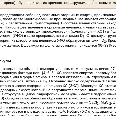
астерина) обусловливает их прочная, неразрушимая в лизосомах м
 представляют собой одноатомные вторичные спирты, производные
, поэтому его многочисленные производные называются стероида
ны) и растительные (фитостерины). В составе тканей стерины нахо
ов. Наибольшее значение в организме человека и животных играет 
ах 7-оксихолестерин, дигидрохолестерин (холестанол — ХСТ) и 7-
учения (УФО) в коже превращается в витамин D
. Отдельную груп
3
терин, из которого под влиянием УФО образуется витамин D
. Кро
2
чном желтке. В дрожжах на долю эргостерина приходится 98–99% вс
лекулы
 твердый при обычной температуре, скелет молекулы включает 27 
 длинную боковую цепь [4, 6, 8]. ХС является спиртом, поэтому бо
 форме или в форме эфира. Является обязательным структурным к
овых гормонов, витамина D
. Особенно высоко содержание ХС в пл
3
терно высокое содержание эфиров ХС (ЭХС). Молекула ХС отлича
водородный скелет, который не разрушается ферментными система
) в структуре в целом гидрофобной молекулы имеется гидроксильна
 3) обладает способностью образовывать многочисленные молекул
и жирными кислотами, неорганическими солями — CaCl
, MgCl
, Z
2
2
Г) и для их синтеза поступает из разных источников в гормонсинт
интезируется в клетках из ацетил-КоА. Избыток ХС откладывается 
новь быстро мобилизуется за счет гидролиза. Отдельные стадии 