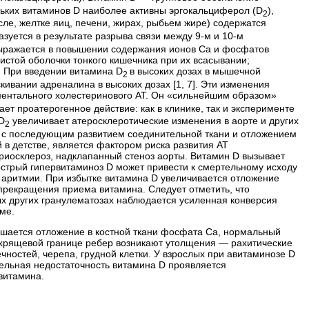
льких витаминов D наиболее активны эргокальциферол (D
),
2
сле, желтке яиц, печени, жирах, рыбьем жире) содержатся
зуется в результате разрыва связи между 9-м и 10-м
выражается в повышении содержания ионов Са и фосфатов
зистой оболочки тонкого кишечника при их всасывании;
. При введении витамина D
в высоких дозах в мышечной
2
кивании адреналина в высоких дозах [1, 7]. Эти изменения
ментального холестеринового АТ. Он «сильнейшим образом»
ет проатерогенное действие: как в клинике, так и эксперименте
D
увеличивает атеросклеротические изменения в аорте и других
2
в с последующим развитием соединительной ткани и отложением
 в детстве, является фактором риска развития АТ
ериосклероз, надклапанный стеноз аорты. Витамин D вызывает
 острый гипервитаминоз D может привести к смертельному исходу
й аритмии. При избытке витамина D увеличивается отложение
 прекращения приема витамина. Следует отметить, что
ых других гранулематозах наблюдается усиленная конверсия
ме.
шается отложение в костной ткани фосфата Са, нормальный
но-­хрящевой границе ребер возникают утолщения — рахитические
ностей, черепа, грудной клетки. У взрослых при авитаминозе D
тельная недостаточность витамина D проявляется
витамина.