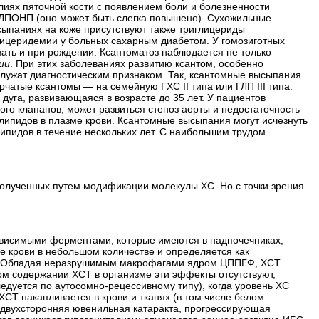
илиях пяточной кости с появлением боли и болезненности
 ЛПОНП (оно может быть слегка повышено). Сухожильные
ысыпаниях на коже присутствуют также триглицериды
лицеридемии у больных сахарным диабетом. У гомозиготных
ать и при рождении. Ксантоматоз наблюдается не только
ии
. При этих заболеваниях развитию ксантом, особенно
служат диагностическим признаком. Так, ксантомные высыпания
рчатые ксантомы — на семейную ГХС II типа или ГЛП III типа.
уга, развивающаяся в возрасте до 35 лет. У пациентов
го клапанов, может развиться стеноз аорты и недостаточность
липидов в плазме крови. Ксантомные высыпания могут исчезнуть
ипидов в течение нескольких лет. С наибольшим трудом
полученных путем модификации молекулы ХС. Но с точки зрения
ависимыми ферментами, которые имеются в надпочечниках,
е крови в небольшом количестве и определяется как
вах. Обладая неразрушимым макрофагами ядром ЦППГФ, ХСТ
ном содержании ХСТ в организме эти эффекты отсутствуют,
едуется по аутосомно-рецессивному типу), когда уровень ХС
ХСТ накапливается в крови и тканях (в том числе белом
я двухсторонняя ювенильная катаракта, прогрессирующая