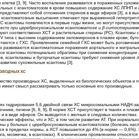
е клетки [3, 9]. Часто воспаление развивается в пораженных сухож
ольных с ксантоматозом в крови повышено содержание ХС ЛПНП и
представляют собой отложения стеринов в виде эфиров [3], а в в
е ксантоматозные высыпания отмечают при выраженной гипертриг
С ксантомы появляются в первые годы жизни, но могут присутствов
место
при церебросухожильном ксантоматозе и β-ситостеринем
вуют соответственно ХСТ и растительные стерины (РС). Ксантомы 
 V типа с высоким содержанием хиломикронов в плазме крови; буго
таются с ГХС. Проявлением семейной ГХС может быть роговичная д
о развиваются ксантоматозные поражения аортального и митрально
Все ксантомы потенциально обратимы при снижении концентрации 
ев, ксантелазмы и бугорчатые ксантомы требуют снижения уровня л
азвитию сухожильные ксантомы [3].
ОИЗВОДНЫХ ХС
ество производных ХС, выделенных из биологических объектов и 
 имеет смысл рассматривать только основные его производные.
иях гидрирования 5,6 двойной связи ХС микросомальными НАДН-з
чнике, печени [6, 8, 9]
.
В норме ХСТ присутствует в тканях и плазм
к и в виде эфиров. Он выводится с желчью в следовых количест
ческие эффекты, что и ХС, в том числе развитие АТ. При нормаль
ены у больных с церебросухожильным ксантоматозом (болезнь насл
ся в пределах нормы, а ХСТ повышается до 4% (в норме — 0,6%). 
зга, мозжечка, в ксантомах). К клиническим проявлениям относятс