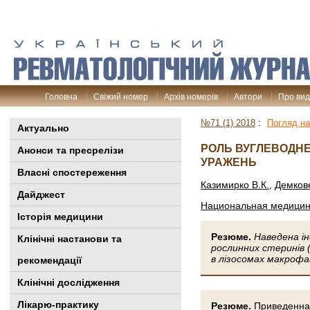
Головна
Свіжий номер
Архів номерів
Автори
Про ви
№71 (1) 2018
:
Погляд на
Актуально
РОЛЬ ВУГЛЕВОДНЕ
Анонси та пресрелізи
УРАЖЕНЬ
Власні спостереження
Казимирко В.К.
,
Демков
Дайджест
Национальная медицинс
Історія медицини
Резюме.
Наведена ін
Клінiчні настанови та
рослинних стеринів 
в лізосомах макрофа
рекомендації
Клінічні дослідження
Лікарю-практику
Резюме.
Приведенная