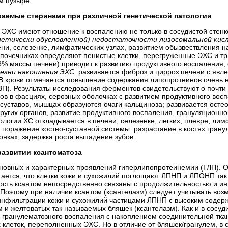
м пузыре.
ваемые стеринами при различной генетической патологии
 ЭХС имеют отношение к воспалению не только в сосудистой стенке, 
нетически обусловленной) недостаточности лизосомальной кисл
ни, селезенке, лимфатических узлах, развитием обызвествления на
дпочечниках определяют пенистые клетки, перегруженные ЭХС и т
18% массы печени) приводит к развитию продуктивного воспалени
лезни накопления ЭХС
: развивается фиброз и цирроз печени с яв
 В крови отмечается повышение содержания липопротеинов очень
ВП).
Результаты исследования
ферментов свидетельствуют о почти 
ов в фасциях, серозных оболочках с развитием продуктивного вос
 суставов, мышцах образуются очаги кальциноза; развивается ост
других органов, развитие продуктивного воспаления, грануляционн
тологии ХС откладывается в печени, селезенке, легких, плевре, лим
 поражение костно-суставной системы:
разрастание в костях грану
онках, задержка роста выпадение зубов.
 развитии ксантоматоза
новных и характерных проявлений гиперлипопротеинемии (ГЛП). О
агается, что клетки кожи и сухожилий поглощают ЛПНП и ЛПОНП так
сть ксантом непосредственно связаны с продолжительностью и ин
. Поэтому при наличии ксантом (ксантелазм) следует учитывать во
инфильтрации кожи и сухожилий частицами ЛПНП с высоким содер
м и желтоватых так называемых бляшек (ксантелазм). Как и в сосу
о гранулематозного воспаления с накоплением соединительной тка
 клеток, переполненных ЭХС. Но в отличие от бляшек/гранулем, в 