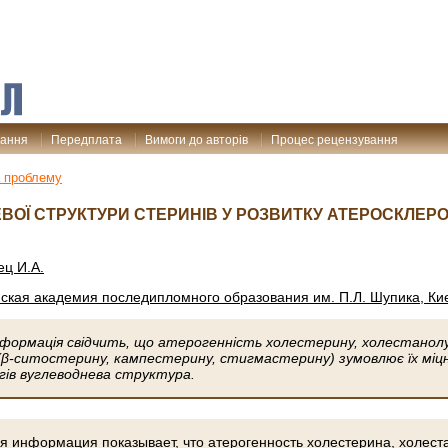
дання
Передплата
Вимоги до авторів
Процес рецензування
 проблему
ВОЇ СТРУКТУРИ СТЕРИНІВ У РОЗВИТКУ АТЕРОСКЛЕРО
ец И.А.
кая академия последипломного образования им. П.Л. Шупика, Ки
формація свідчить, що атерогенність холестерину, холестанолу,
(β-ситостерину, кампестерину, стигмастерину) зумовлює їх міц
гів вуглеводнева структура.
 информация показывает, что атерогенность холестерина, холеста