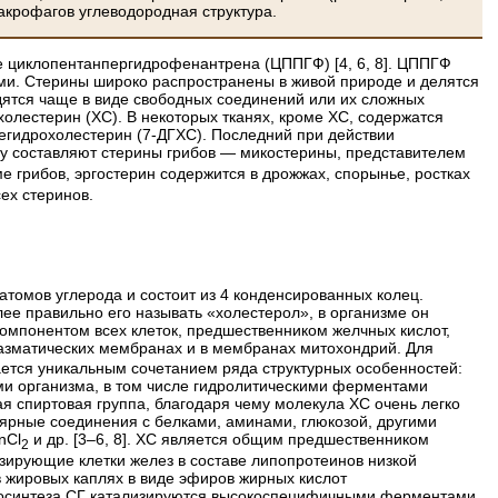
акрофагов углеводородная структура.
 циклопентанпергидрофенантрена (ЦППГФ) [4, 6, 8]. ЦППГФ
ми. Стерины широко распространены в живой природе и делятся
дятся чаще в виде свободных соединений или их сложных
холестерин (ХС). В некоторых тканях, кроме ХС, содержатся
дегидрохолестерин (7-ДГХС). Последний при действии
пу составляют стерины грибов — микостерины, представителем
ме грибов, эргостерин содержится в дрожжах, спорынье, ростках
ех стеринов.
атомов углерода и состоит из 4 конденсированных колец.
лее правильно его называть «холестерол», в организме он
омпонентом всех клеток, предшественником желчных кислот,
азматических мембранах и в мембранах митохондрий. Для
ется уникальным сочетанием ряда структурных особенностей:
ми организма, в том числе гидролитическими ферментами
я спиртовая группа, благодаря чему молекула ХС очень легко
ярные соединения с белками, аминами, глюкозой, другими
nCl
и др. [3–6, 8]. ХС является общим предшественником
2
езирующие клетки желез в составе липопротеинов низкой
в жировых каплях в виде эфиров жирных кислот
биосинтеза СГ катализируются высокоспецифичными ферментами.