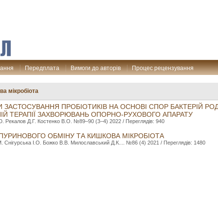
дання
Передплата
Вимоги до авторів
Процес рецензування
ва мікробіота
 ЗАСТОСУВАННЯ ПРОБІОТИКІВ НА ОСНОВІ СПОР БАКТЕРІЙ РО
ІЙ ТЕРАПІЇ ЗАХВОРЮВАНЬ ОПОРНО-РУХОВОГО АПАРАТУ
Ю. Рекалов Д.Г. Костенко В.О. №89–90 (3–4) 2022 / Переглядів: 940
УРИНОВОГО ОБМІНУ ТА КИШКОВА МІКРОБІОТА
. Снігурська І.О. Божко В.В. Милославський Д.К.... №86 (4) 2021 / Переглядів: 1480