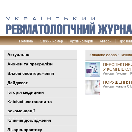
Головна
Свіжий номер
Архів номерів
Автори
Про ви
Актуально
Ключове слово : кишко
Анонси та пресрелізи
ПЕРСПЕКТИВИ
У КОМПЛЕКСН
Власні спостереження
Автори: Головач І.
ПОРУШЕННЯ П
Дайджест
Автори: Коваль С.М
Історія медицини
Клінiчні настанови та
рекомендації
Клінічні дослідження
Лікарю-практику