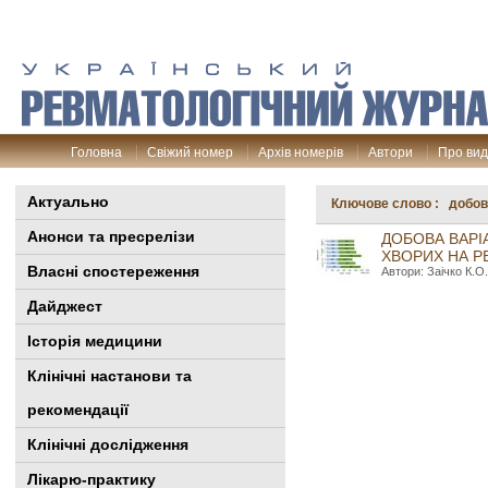
Головна
Свіжий номер
Архів номерів
Автори
Про ви
Актуально
Ключове слово : добов
Анонси та пресрелізи
ДОБОВА ВАРІА
ХВОРИХ НА Р
Власні спостереження
Автори: Заічко К.О
Дайджест
Історія медицини
Клінiчні настанови та
рекомендації
Клінічні дослідження
Лікарю-практику