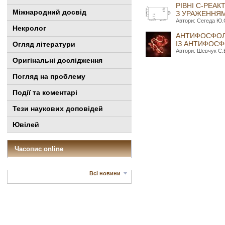
РІВНІ С-РЕА
Міжнародний досвід
З УРАЖЕННЯ
Автори: Сегеда Ю.С
Некролог
АНТИФОСФОЛІ
ІЗ АНТИФОС
Огляд літератури
Автори: Шевчук С.В
Оригінальні дослідження
Погляд на проблему
Події та коментарі
Тези наукових доповідей
Ювілей
Часопис online
Всі новини