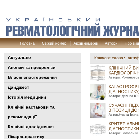
Головна
Свіжий номер
Архів номерів
Автори
Про ви
Актуально
Ключове слово : антиф
Анонси та пресрелізи
КЛІНІЧНИЙ В
КАРДІОЛОГІЧ
Власні спостереження
Автори: Романовськи
КАТАСТРОФІЧ
Дайджест
ДІАГНОСТИКУ
Автори: Дельва Ю.В
Історія медицини
СУЧАСНІ ПІД
Клінiчні настанови та
З ПОЗИЦІЇ Д
Автор:Неміш Ірина 
рекомендації
КРИТЕРІАЛЬН
Клінічні дослідження
ДІАГНОСТИКИ
Автори: Головач И.
Лікарю-практику