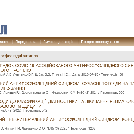
дання
Передплата
Вимоги до авторів
Процес рецензування
осфоліпідні антитіла
ИПАДОК COVID-19-АСОЦІЙОВАНОГО АНТИФОСФОЛІПІДНОГО СИН
НОГО ПРОФІЛЮ
й А.В. Левченко В.Г. Дубас В.В. Тітова Н.С.... Дата: 2026-07-15 / Переглядів: 36
НИЙ АНТИФОСФОЛІПІДНИЙ СИНДРОМ: СУЧАСНІ ПОГЛЯДИ НА ПАТ
, ЛІКУВАННЯ
. Яцишин Р.І. Дрогомерецька О.І. Федорович Х.М. №96 (2) 2024 / Переглядів: 336
ХОДИ ДО КЛАСИФІКАЦІЇ, ДІАГНОСТИКИ ТА ЛІКУВАННЯ РЕВМАТО
ОКАЗОВОЇ МЕДИЦИНИ
№88 (2) 2022 / Переглядів: 542
ИЙ І НЕКРИТЕРІАЛЬНИЙ АНТИФОСФОЛІПІДНИЙ СИНДРОМ: КОН
Ю. Чипко Т.М. Лазоренко О.О. №85 (3) 2021 / Переглядів: 3262