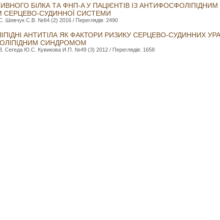
КТИВНОГО БІЛКА ТА ФНП-Α У ПАЦІЄНТІВ ІЗ АНТИФОСФОЛІПІДНИ
М СЕРЦЕВО-СУДИННОЇ СИСТЕМИ
. Шевчук С.В. №64 (2) 2016 / Переглядів: 2490
ПІДНІ АНТИТІЛА ЯК ФАКТОРИ РИЗИКУ СЕРЦЕВО-СУДИННИХ УРА
ФОЛІПІДНИМ СИНДРОМОМ
. Сегеда Ю.С. Кувикова И.П. №49 (3) 2012 / Переглядів: 1658