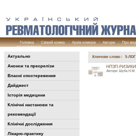
Головна
Свіжий номер
Архів номерів
Автори
Про ви
рецензування
Актуально
Ключове слово : 5-ЛОГ
Анонси та пресрелізи
НПЗП-РИЗИКИ 
Автори: Шуба Н.М. 
Власні спостереження
Дайджест
Історія медицини
Клінiчні настанови та
рекомендації
Клінічні дослідження
Лікарю-практику