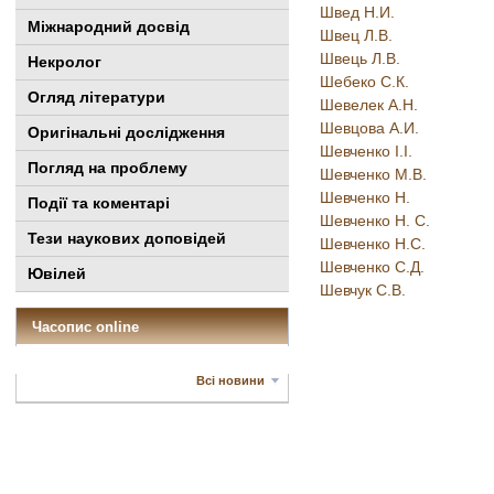
Швед Н.И.
Міжнародний досвід
Швец Л.В.
Швець Л.В.
Некролог
Шебеко С.К.
Огляд літератури
Шевелек А.Н.
Шевцова А.И.
Оригінальні дослідження
Шевченко І.І.
Погляд на проблему
Шевченко М.В.
Шевченко Н.
Події та коментарі
Шевченко Н. С.
Тези наукових доповідей
Шевченко Н.С.
Шевченко С.Д.
Ювілей
Шевчук C.В.
Часопис online
Всі новини