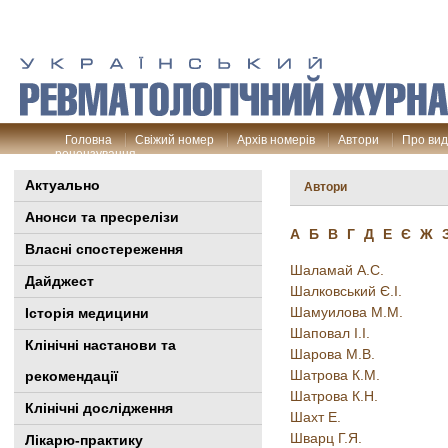
Головна
Свіжий номер
Архів номерів
Автори
Про ви
рецензування
Актуально
Автори
Анонси та пресрелізи
А
Б
В
Г
Д
Е
Є
Ж
Власні спостереження
Шаламай А.С.
Дайджест
Шалковський Є.І.
Шамуилова М.М.
Історія медицини
Шаповал І.І.
Клінiчні настанови та
Шарова М.В.
Шатрова К.М.
рекомендації
Шатрова К.Н.
Клінічні дослідження
Шахт Е.
Шварц Г.Я.
Лікарю-практику