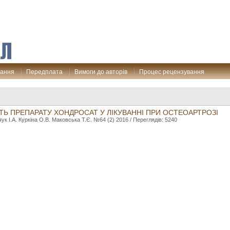
дання
Передплата
Вимоги до авторів
Процес рецензування
СТЬ ПРЕПАРАТУ ХОНДРОСАТ У ЛІКУВАННІ ПРИ ОСТЕОАРТРОЗІ
к І.А. Куркіна О.В. Маковська Т.Є. №64 (2) 2016 / Переглядів: 5240