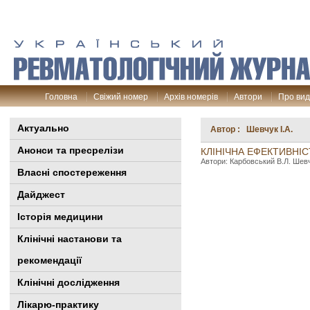
Головна
Свіжий номер
Архів номерів
Автори
Про ви
Актуально
Автор : Шевчук І.А.
Анонси та пресрелізи
КЛІНІЧНА ЕФЕКТИВНІ
Автори: Карбовський В.Л. Шевчу
Власні спостереження
Дайджест
Історія медицини
Клінiчні настанови та
рекомендації
Клінічні дослідження
Лікарю-практику