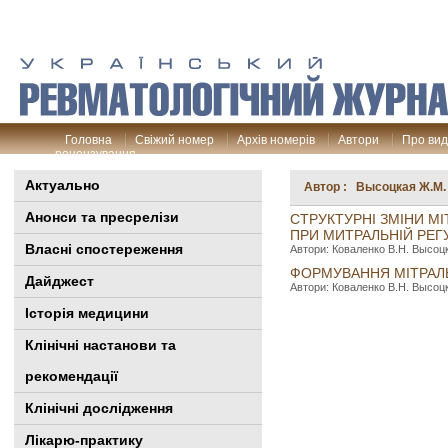
Головна
Свіжий номер
Архів номерів
Автори
Про ви
рецензування
Актуально
Автор : Высоцкая Ж.М.
Анонси та пресрелізи
СТРУКТУРНІ ЗМІНИ М
ПРИ МИТРАЛЬНІЙ РЕГ
Власні спостереження
Автори: Коваленко В.Н. Высоцк
ФОРМУВАННЯ МІТРАЛЬН
Дайджест
Автори: Коваленко В.Н. Высоцк
Історія медицини
Клінiчні настанови та
рекомендації
Клінічні дослідження
Лікарю-практику