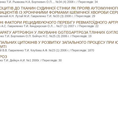
нко Т.И. Рыжкова Н.А. Борткевич О.П.... №34 (4) 2008 г. / Переглядів: 34
ОЦИТІВ ДО ТКАНИН СУДИННОЇ СТІНКИ ЯК ПРОЯВ АУТОІМУННОГО
ПАЦІЄНТІВ ІЗ ХРОНІЧНИМИ ФОРМАМИ ІШЕМІЧНОЇ ХВОРОБИ СЕР
ский А.Н. Лутай М.И. Гавриленко Т.И. №33 (3) 2008 г. / Переглядів: 29
ЬНІ ФАКТОРИ РЕЦИДИВУЮЧОГО ПЕРЕБІГУ РЕВМАТОЇДНОГО АРТ
А.С. Гавриленко Т.И. Киндзерская О.Л.... №27 (1) 2007 г. / Переглядів: 22
PATУ APTPGФGH У ЛIKУBAHHI GGTEGAPTPGЗA ТЛІННИХ GУГЛG
ко Т.И. Борткевич О.П. Бойчук Н.С. №25 (3) 2006 г. / Переглядів: 19
АПАЛЬНИХ ЦИТОКІНІВ У РОЗВИТКУ ЗАПАЛЬНОГО ПРОЦЕСУ ПРИ
ИТІ
В.В. Гавриленко Т.И. Клубова А.Ф. №23 (1) 2006 г. / Переглядів: 1870
РОЗ
о Т.И. Дейкун А.И. №1 2000г. / Переглядів: 30