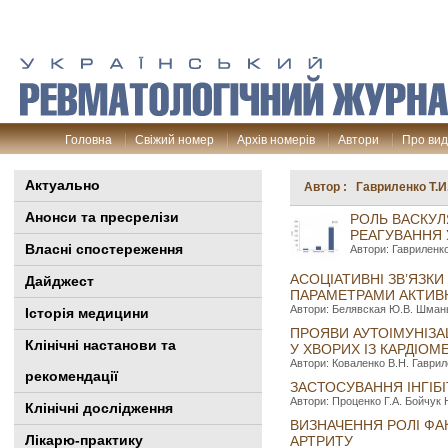
Головна
Свіжий номер
Архів номерів
Автори
Про ви
Актуально
Автор : Гавриленко Т.И
Анонси та пресрелізи
РОЛЬ ВАСКУЛ
РЕАГУВАННЯ 
Власні спостереження
Автори: Гавриленко
АСОЦІАТИВНІ ЗВ’ЯЗКИ
Дайджест
ПАРАМЕТРАМИ АКТИВ
Автори: Белявская Ю.В. Шманьк
Історія медицини
ПРОЯВИ АУТОІМУНІЗА
Клінiчні настанови та
У ХВОРИХ ІЗ КАРДІОМ
Автори: Коваленко В.Н. Гавриле
рекомендації
ЗАСТОСУВАННЯ ІНГІБІ
Автори: Проценко Г.А. Бойчук Н
Клінічні дослідження
ВИЗНАЧЕННЯ РОЛІ ФАК
Лікарю-практику
АРТРИТУ