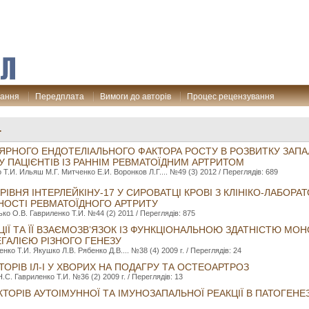
дання
Передплата
Вимоги до авторів
Процес рецензування
.
ЯРНОГО ЕНДОТЕЛІАЛЬНОГО ФАКТОРА РОСТУ В РОЗВИТКУ ЗАПА
У ПАЦІЄНТІВ ІЗ РАННІМ РЕВМАТОЇДНИМ АРТРИТОМ
 Т.И. Ильяш М.Г. Митченко Е.И. Воронков Л.Г.... №49 (3) 2012 / Переглядів: 689
 РІВНЯ ІНТЕРЛЕЙКІНУ-17 У СИРОВАТЦІ КРОВІ З КЛІНІКО-ЛАБОР
НОСТІ РЕВМАТОЇДНОГО АРТРИТУ
о О.В. Гавриленко Т.И. №44 (2) 2011 / Переглядів: 875
ЦІЇ ТА ЇЇ ВЗАЄМОЗВ’ЯЗОК ІЗ ФУНКЦІОНАЛЬНОЮ ЗДАТНІСТЮ МО
ЕГАЛІЄЮ РІЗНОГО ГЕНЕЗУ
нко Т.И. Якушко Л.В. Рябенко Д.В.... №38 (4) 2009 г. / Переглядів: 24
ТОРІВ ІЛ-І У ХВОРИХ НА ПОДАГРУ ТА ОСТЕОАРТРОЗ
.С. Гавриленко Т.И. №36 (2) 2009 г. / Переглядів: 13
ТОРІВ АУТОІМУННОЇ ТА ІМУНОЗАПАЛЬНОЇ РЕАКЦІЇ В ПАТОГЕНЕ