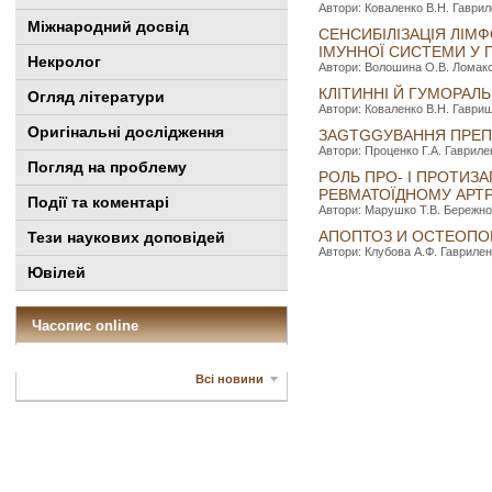
Автори: Коваленко В.Н. Гавриле
Міжнародний досвід
СЕНСИБІЛІЗАЦІЯ ЛІМФ
ІМУННОЇ СИСТЕМИ У 
Некролог
Автори: Волошина О.В. Ломаков
КЛІТИННІ Й ГУМОРАЛ
Огляд літератури
Автори: Коваленко В.Н. Гавриш 
Оригінальні дослідження
ЗAGTGGУBAHHЯ ПPEПA
Автори: Проценко Г.А. Гаврилен
Погляд на проблему
РОЛЬ ПРО- І ПРОТИЗ
РЕВМАТОЇДНОМУ АРТР
Події та коментарі
Автори: Марушко Т.В. Бережной 
АПОПТОЗ И ОСТЕОПО
Тези наукових доповідей
Автори: Клубова А.Ф. Гавриленк
Ювілей
Часопис online
Всі новини