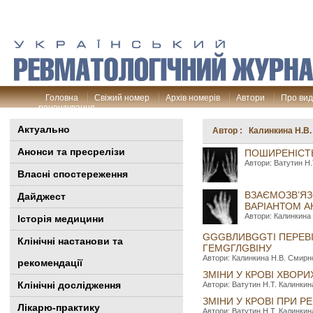
Головна
Свіжий номер
Архів номерів
Автори
Про ви
рецензування
Актуально
Автор : Калинкина Н.В.
Анонси та пресрелізи
ПОШИРЕНІСТЬ
Автори: Ватутин Н.
Власні спостереження
ВЗАЄМОЗВ’ЯЗ
Дайджест
ВАРІАНТОМ А
Автори: Калинкина 
Історія медицини
GGGBЛИBGGTI ПEPEBI
Клінiчні настанови та
ГEMGГЛGBIHУ
Автори: Калинкина Н.В. Смирнов
рекомендації
ЗМІНИ У КРОВІ ХВОРИ
Клінічні дослідження
Автори: Ватутин Н.Т. Калинкина
ЗМІНИ У КРОВІ ПРИ Р
Лікарю-практику
Автори: Ватутин Н.Т. Калинкина