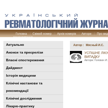
Головна
Свіжий номер
Архів номерів
Автори
Про ви
рецензування
Актуально
Автор : Мясный И.С.
Анонси та пресрелізи
УСПІШНЕ ЛІК
ВИПАДКУ
Власні спостереження
Автори: Головач И.
Дайджест
Історія медицини
Клінiчні настанови та
рекомендації
Клінічні дослідження
Лікарю-практику